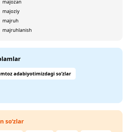
majozan
majoziy
majruh
majruhlanish
‘plamlar
mtoz adabiyotimizdagi so‘zlar
n so‘zlar