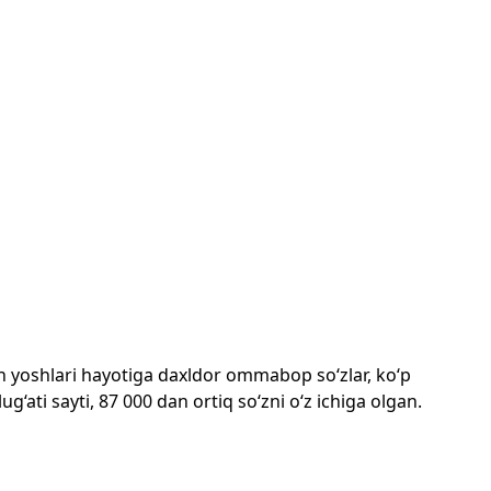
mon yoshlari hayotiga daxldor ommabop so‘zlar, ko‘p
‘ati sayti, 87 000 dan ortiq so‘zni o‘z ichiga olgan.