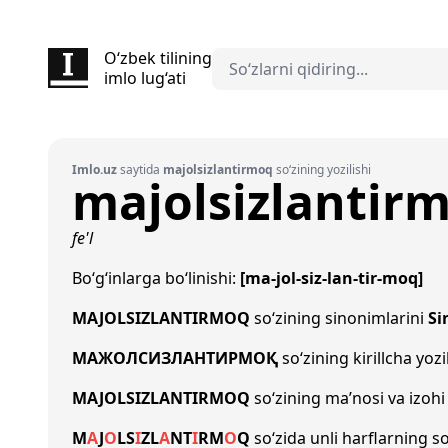
O‘zbek tilining
imlo lug‘ati
Imlo.uz
saytida
majolsizlantirmoq
so‘zining yozilishi
majolsizlantir
fe'l
Bo‘g‘inlarga bo‘linishi:
[ma-jol-siz-lan-tir-moq]
MAJOLSIZLANTIRMOQ
so‘zining sinonimlarini
Si
МАЖОЛСИЗЛАНТИРМОҚ
so‘zining kirillcha yozi
MAJOLSIZLANTIRMOQ
so‘zining ma’nosi va izohi
M
A
J
O
L
S
I
Z
L
A
N
T
I
R
M
O
Q
so‘zida unli harflarning s