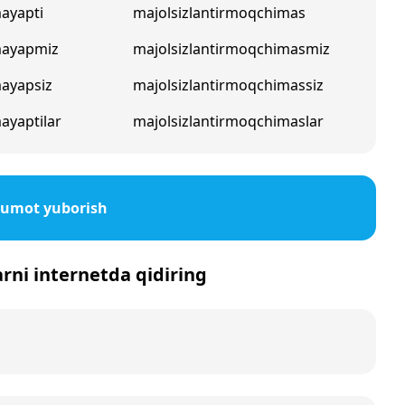
mayapti
majolsizlantirmoqchimas
mayapmiz
majolsizlantirmoqchimasmiz
mayapsiz
majolsizlantirmoqchimassiz
ayaptilar
majolsizlantirmoqchimaslar
lumot yuborish
arni internetda qidiring