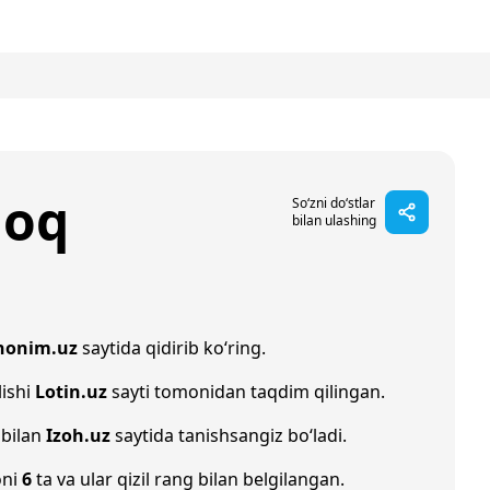
moq
So‘zni do‘stlar
bilan ulashing
nonim.uz
saytida qidirib ko‘ring.
lishi
Lotin.uz
sayti tomonidan taqdim qilingan.
 bilan
Izoh.uz
saytida tanishsangiz bo‘ladi.
oni
6
ta va ular qizil rang bilan belgilangan.