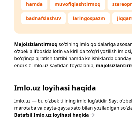
hamda
muvofiqlashtirmoq
stereop
badnafslashuv
laringospazm
jiqqa
Majolsizlantirmoq
so‘zining imlo qoidalariga asosan t
o‘zbek alifbosida lotin va kirillda to‘g‘ri yozilish im
bo‘g‘inga ajratish tartibi hamda kelishiklarda qanday
endi siz
Imlo.uz
saytidan foydalanib,
majolsizlantir
Imlo.uz loyihasi haqida
Imlo.uz — bu o‘zbek tilining imlo lug‘atidir. Sayt o‘
marotaba va qayta-qayta xato bilan yoziladigan so‘zlar
Batafsil Imlo.uz loyihasi haqida