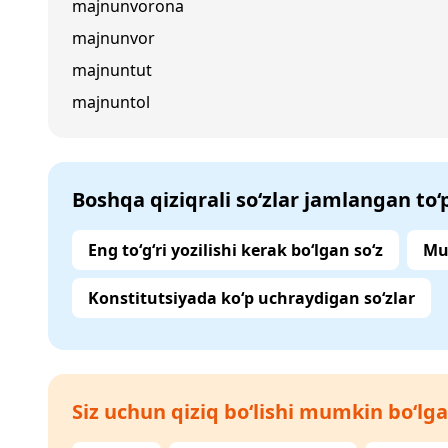
majnunvorona
majnunvor
majnuntut
majnuntol
Boshqa qiziqrali so‘zlar jamlangan to
Eng to‘g‘ri yozilishi kerak bo‘lgan so‘z
Mu
Konstitutsiyada ko‘p uchraydigan so‘zlar
Siz uchun qiziq bo‘lishi mumkin bo‘lga