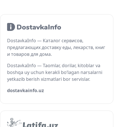
DostavkaInfo — Каталог сервисов,
предлагающих доставку еды, лекарств, книг
и товаров для дома.
DostavkaInfo — Taomlar, dorilar, kitoblar va
boshqa uy uchun kerakli bo‘lagan narsalarni
yetkazib berish xizmatlari bor servislar.
dostavkainfo.uz