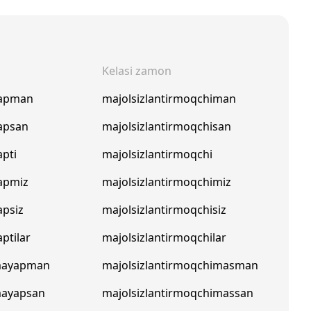
Kelasi zamon
yapman
majolsizlantirmoqchiman
yapsan
majolsizlantirmoqchisan
apti
majolsizlantirmoqchi
yapmiz
majolsizlantirmoqchimiz
apsiz
majolsizlantirmoqchisiz
aptilar
majolsizlantirmoqchilar
rmayapman
majolsizlantirmoqchimasman
mayapsan
majolsizlantirmoqchimassan