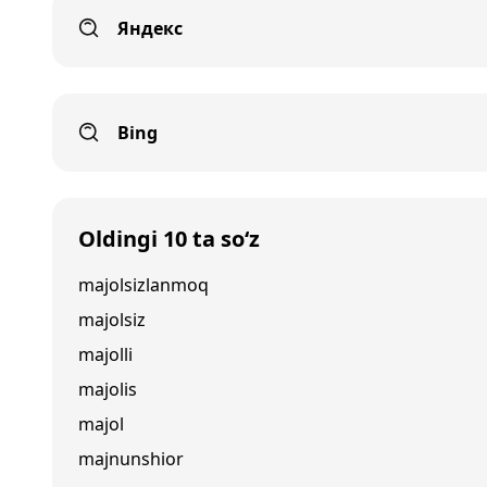
Яндекс
Bing
Oldingi 10 ta so‘z
majolsizlanmoq
majolsiz
majolli
majolis
majol
majnunshior