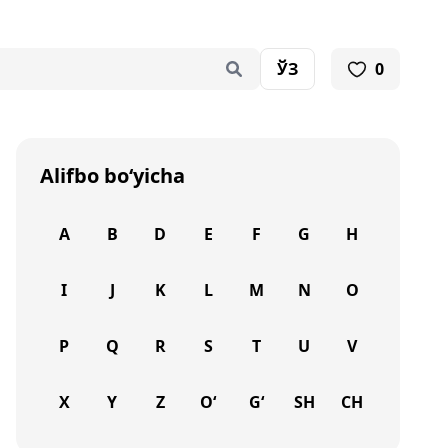
ЎЗ
0
Alifbo bo‘yicha
A
B
D
E
F
G
H
I
J
K
L
M
N
O
P
Q
R
S
T
U
V
X
Y
Z
O‘
G‘
SH
CH