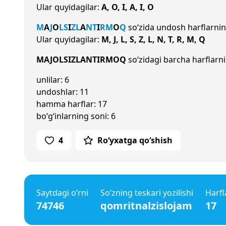
Ular quyidagilar:
A, O, I, A, I, O
M
A
J
O
L
S
I
Z
L
A
N
T
I
R
M
O
Q
so‘zida undosh harflarni
Ular quyidagilar:
M, J, L, S, Z, L, N, T, R, M, Q
MAJOLSIZLANTIRMOQ
so‘zidagi barcha harflarni
unlilar: 6
undoshlar: 11
hamma harflar: 17
bo‘g‘inlarning soni: 6
4
Ro‘yxatga qo‘shish
Saytdagi o‘rni
So‘zning teskari yozilishi
Harfl
74746
qomritnalzislojam
17