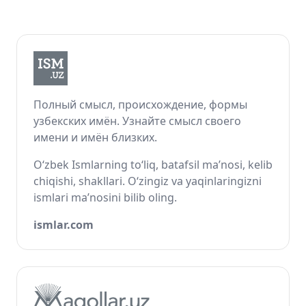
Полный смысл, происхождение, формы
узбекских имён. Узнайте смысл своего
имени и имён близких.
O‘zbek Ismlarning to‘liq, batafsil ma’nosi, kelib
chiqishi, shakllari. O‘zingiz va yaqinlaringizni
ismlari ma’nosini bilib oling.
ismlar.com