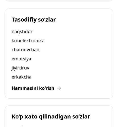
Tasodifiy so‘zlar
naqshdor
krioelektronika
chatnovchan
emotsiya
jiyirtiruv
erkakcha
Hammasini ko‘rish
Ko‘p xato qilinadigan so‘zlar