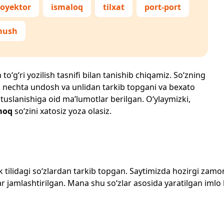
royektor
ismaloq
tilxat
port-port
mush
o‘g‘ri yozilish tasnifi bilan tanishib chiqamiz. So‘zning
losi, nechta undosh va unlidan tarkib topgani va bexato
 tuslanishiga oid ma’lumotlar berilgan. O‘ylaymizki,
moq
so‘zini xatosiz yoza olasiz.
zbek tilidagi so‘zlardan tarkib topgan. Saytimizda hozirgi za
 jamlashtirilgan. Mana shu so‘zlar asosida yaratilgan imlo lug