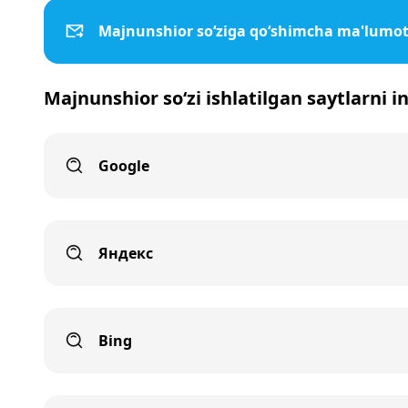
Majnunshior so‘ziga qo‘shimcha ma'lumot
Majnunshior so‘zi ishlatilgan saytlarni i
Google
Яндекс
Bing