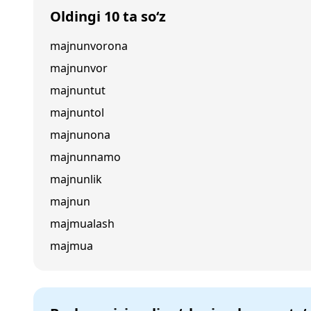
Oldingi 10 ta so‘z
majnunvorona
majnunvor
majnuntut
majnuntol
majnunona
majnunnamo
majnunlik
majnun
majmualash
majmua