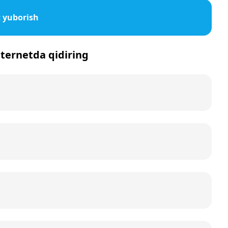
 yuborish
nternetda qidiring