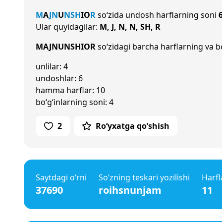
M
A
J
N
U
N
SH
I
O
R
so‘zida undosh harflarning soni
Ular quyidagilar:
M, J, N, N, SH, R
MAJNUNSHIOR
so‘zidagi barcha harflarning va bo
unlilar: 4
undoshlar: 6
hamma harflar: 10
bo‘g‘inlarning soni: 4
2
Ro‘yxatga qo‘shish
Saytdagi o‘rni
So‘zning teskari yozilishi
Harfl
37690
roihsnunjam
11