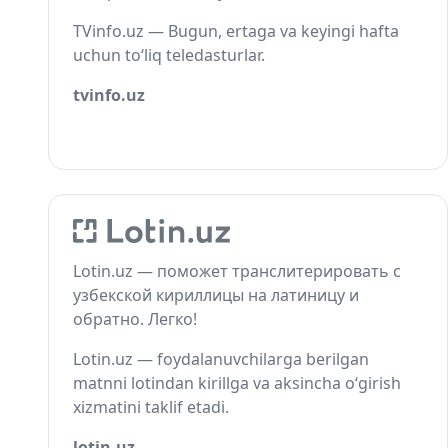
TVinfo.uz — Bugun, ertaga va keyingi hafta
uchun to‘liq teledasturlar.
tvinfo.uz
Lotin.uz — поможет транслитерировать с
узбекской кириллицы на латиницу и
обратно. Легко!
Lotin.uz — foydalanuvchilarga berilgan
matnni lotindan kirillga va aksincha o‘girish
xizmatini taklif etadi.
lotin.uz