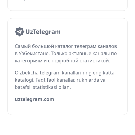
Самый большой каталог телеграм каналов
в Узбекистане. Только активные каналы по
категориям и с подробной статистикой.
O‘zbekcha telegram kanallarining eng katta
katalogi. Faqt faol kanallar, ruknlarda va
batafsil statistikasi bilan.
uztelegram.com