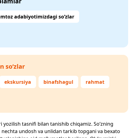
‘plamlar
mtoz adabiyotimizdagi so‘zlar
n so‘zlar
ekskursiya
binafshagul
rahmat
 yozilish tasnifi bilan tanishib chiqamiz. So‘zning
losi, nechta undosh va unlidan tarkib topgani va bexato