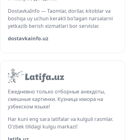
DostavkaInfo — Taomlar, dorilar, kitoblar va
boshqa uy uchun kerakli bo‘lagan narsalarni
yetkazib berish xizmatlari bor servislar.
dostavkainfo.uz
Ежедневно только отборные анекдоты,
смешные картинки. Кузница юмора на
узбекском языке!
Har kuni eng sara latifalar va kulguli rasmlar.
O‘zbek tilidagi kulgu markazi!
latifa.uz