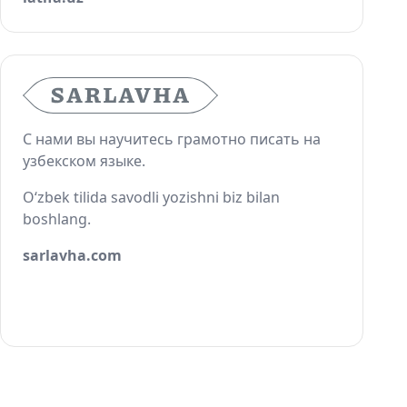
С нами вы научитесь грамотно писать на
узбекском языке.
O‘zbek tilida savodli yozishni biz bilan
boshlang.
sarlavha.com