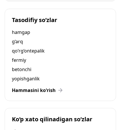
Tasodifiy so‘zlar
hamgap
g‘arq
qo‘rg‘ontepalik
fermiy
betonchi
yopishganlik
Hammasini ko‘rish
Ko‘p xato qilinadigan so‘zlar