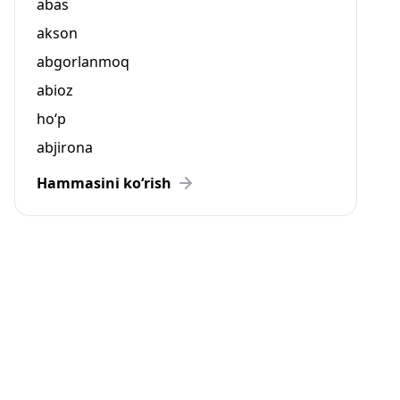
abas
akson
abgorlanmoq
abioz
ho‘p
abjirona
Hammasini ko‘rish