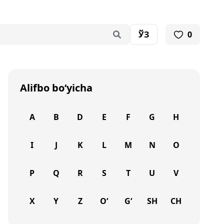
ЎЗ
0
Alifbo bo‘yicha
A
B
D
E
F
G
H
I
J
K
L
M
N
O
P
Q
R
S
T
U
V
X
Y
Z
O‘
G‘
SH
CH