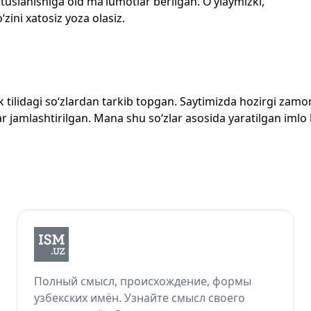
 tuslanishiga oid ma’lumotlar berilgan. O‘ylaymizki,
‘zini xatosiz yoza olasiz.
zbek tilidagi so‘zlardan tarkib topgan. Saytimizda hozirgi za
 jamlashtirilgan. Mana shu so‘zlar asosida yaratilgan imlo lug
Полный смысл, происхождение, формы
узбекских имён. Узнайте смысл своего