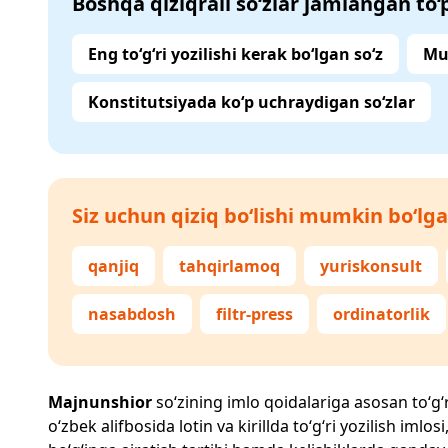
Boshqa qiziqrali so‘zlar jamlangan to
Eng to‘g‘ri yozilishi kerak bo‘lgan so‘z
Mu
Konstitutsiyada ko‘p uchraydigan so‘zlar
Siz uchun qiziq bo‘lishi mumkin bo‘lga
qanjiq
tahqirlamoq
yuriskonsult
nasabdosh
filtr-press
ordinatorlik
Majnunshior
so‘zining imlo qoidalariga asosan to‘g‘ri
o‘zbek alifbosida lotin va kirillda to‘g‘ri yozilish im