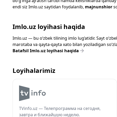
bo‘g‘inga ajratish tartibi hamda kelishiklarda qanday
endi siz
Imlo.uz
saytidan foydalanib,
majnunshior
so
Imlo.uz loyihasi haqida
Imlo.uz — bu o‘zbek tilining imlo lug‘atidir. Sayt o‘
marotaba va qayta-qayta xato bilan yoziladigan so‘zlar
Batafsil Imlo.uz loyihasi haqida
Loyihalarimiz
TVinfo.uz — Телепрограмма на сегодня,
завтра и ближайшую неделю.