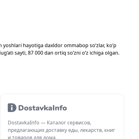
mon yoshlari hayotiga daxldor ommabop so‘zlar, ko‘p
‘ati sayti, 87 000 dan ortiq so‘zni o‘z ichiga olgan.
DostavkaInfo — Каталог сервисов,
предлагающих доставку еды, лекарств, книг
и товаров для дома.