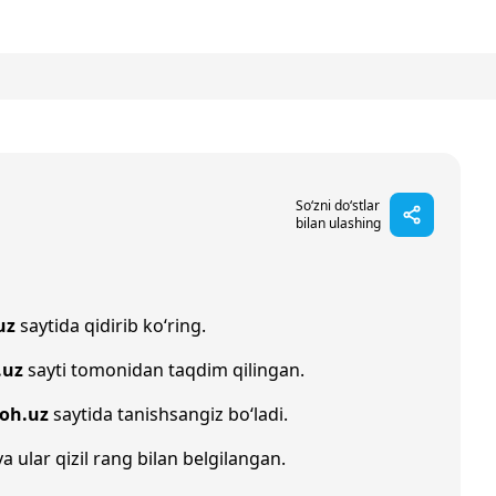
So‘zni do‘stlar
bilan ulashing
uz
saytida qidirib ko‘ring.
.uz
sayti tomonidan taqdim qilingan.
zoh.uz
saytida tanishsangiz bo‘ladi.
va ular qizil rang bilan belgilangan.