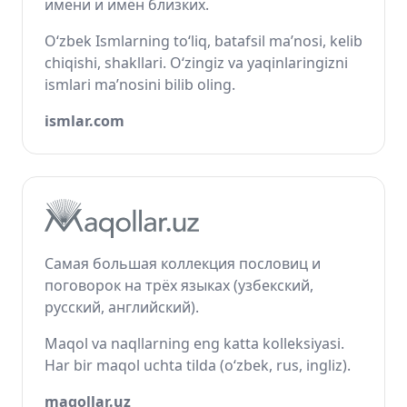
имени и имён близких.
O‘zbek Ismlarning to‘liq, batafsil ma’nosi, kelib
chiqishi, shakllari. O‘zingiz va yaqinlaringizni
ismlari ma’nosini bilib oling.
ismlar.com
Самая большая коллекция пословиц и
поговорок на трёх языках (узбекский,
русский, английский).
Maqol va naqllarning eng katta kolleksiyasi.
Har bir maqol uchta tilda (o‘zbek, rus, ingliz).
maqollar.uz