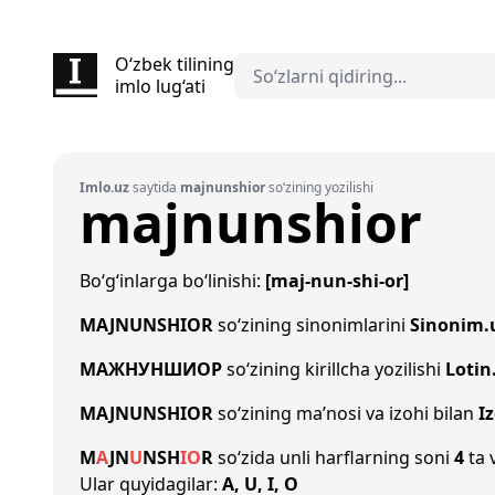
O‘zbek tilining
imlo lug‘ati
Imlo.uz
saytida
majnunshior
so‘zining yozilishi
majnunshior
Bo‘g‘inlarga bo‘linishi:
[maj-nun-shi-or]
MAJNUNSHIOR
so‘zining sinonimlarini
Sinonim.
МАЖНУНШИОР
so‘zining kirillcha yozilishi
Lotin
MAJNUNSHIOR
so‘zining ma’nosi va izohi bilan
I
M
A
J
N
U
N
SH
I
O
R
so‘zida unli harflarning soni
4
ta 
Ular quyidagilar:
A, U, I, O