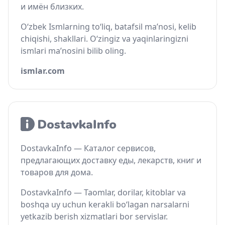
и имён близких.
O‘zbek Ismlarning to‘liq, batafsil ma’nosi, kelib
chiqishi, shakllari. O‘zingiz va yaqinlaringizni
ismlari ma’nosini bilib oling.
ismlar.com
DostavkaInfo — Каталог сервисов,
предлагающих доставку еды, лекарств, книг и
товаров для дома.
DostavkaInfo — Taomlar, dorilar, kitoblar va
boshqa uy uchun kerakli bo‘lagan narsalarni
yetkazib berish xizmatlari bor servislar.