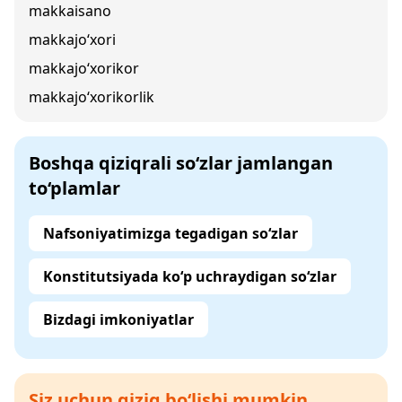
makkaisano
makkajo‘xori
makkajo‘xorikor
makkajo‘xorikorlik
Boshqa qiziqrali so‘zlar jamlangan
to‘plamlar
Nafsoniyatimizga tegadigan so‘zlar
Konstitutsiyada ko‘p uchraydigan so‘zlar
Bizdagi imkoniyatlar
Siz uchun qiziq bo‘lishi mumkin