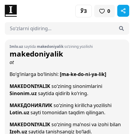
ЎЗ
0
Imlo.uz
saytida
makedoniyalik
so‘zining yozilishi
makedoniyalik
ot
Bo‘g‘inlarga bo‘linishi:
[ma-ke-do-ni-ya-lik]
MAKEDONIYALIK
so‘zining sinonimlarini
Sinonim.uz
saytida qidirib ko‘ring.
МАКЕДОНИЯЛИК
so‘zining kirillcha yozilishi
Lotin.uz
sayti tomonidan taqdim qilingan.
MAKEDONIYALIK
so‘zining ma’nosi va izohi bilan
Izoh.uz
saytida tanishsangiz bo‘ladi.