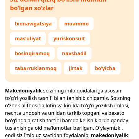
bo‘lgan so‘zlar
bionavigatsiya
muammo
mas’uliyat
yuriskonsult
bosinqiramoq
navshadil
tabarruklanmoq
jirtak
bo‘yicha
Makedoniyalik
so‘zining imlo qoidalariga asosan
to‘g‘ri yozilish tasnifi bilan tanishib chiqamiz. So‘zning
o‘zbek alifbosida lotin va kirillda to‘g‘ri yozilish imlosi,
nechta undosh va unlidan tarkib topgani va bexato
bo‘g‘inga ajratish tartibi hamda kelishiklarda qanday
tuslanishiga oid ma’lumotlar berilgan. O‘ylaymizki,
endi siz
Imlo.uz
saytidan foydalanib,
makedoniyalik