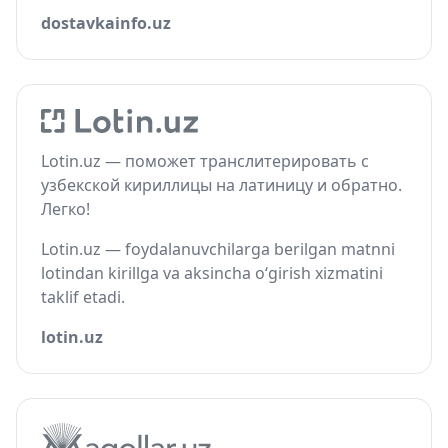
dostavkainfo.uz
Lotin.uz — поможет транслитерировать с
узбекской кириллицы на латиницу и обратно.
Легко!
Lotin.uz — foydalanuvchilarga berilgan matnni
lotindan kirillga va aksincha o‘girish xizmatini
taklif etadi.
lotin.uz