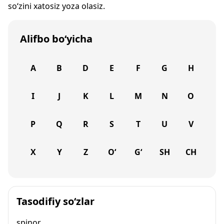
so‘zini xatosiz yoza olasiz.
Alifbo bo‘yicha
A
B
D
E
F
G
H
I
J
K
L
M
N
O
P
Q
R
S
T
U
V
X
Y
Z
O‘
G‘
SH
CH
Tasodifiy so‘zlar
spinor