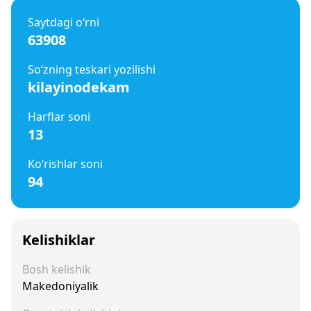
Saytdagi o‘rni
63908
So‘zning teskari yozilishi
kilayinodekam
Harflar soni
13
Ko‘rishlar soni
94
Kelishiklar
Bosh kelishik
Makedoniyalik