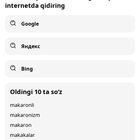
internetda qidiring
Google
Яндекс
Bing
Oldingi 10 ta so‘z
makaronli
makaronizm
makaron
makakalar