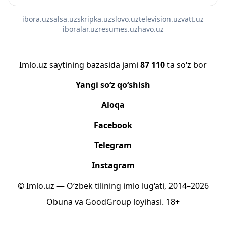
ibora.uz
salsa.uz
skripka.uz
slovo.uz
television.uz
vatt.uz
iboralar.uz
resumes.uz
havo.uz
Imlo.uz saytining bazasida jami
87 110
ta so‘z bor
Yangi so‘z qo‘shish
Aloqa
Facebook
Telegram
Instagram
© Imlo.uz — O‘zbek tilining imlo lug‘ati, 2014–2026
Obuna
va
GoodGroup
loyihasi.
18+