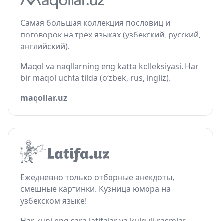
Самая большая коллекция пословиц и
поговорок на трёх языках (узбекский, русский,
английский).
Maqol va naqllarning eng katta kolleksiyasi. Har
bir maqol uchta tilda (o‘zbek, rus, ingliz).
maqollar.uz
Ежедневно только отборные анекдоты,
смешные картинки. Кузница юмора на
узбекском языке!
Har kuni eng sara latifalar va kulguli rasmlar.