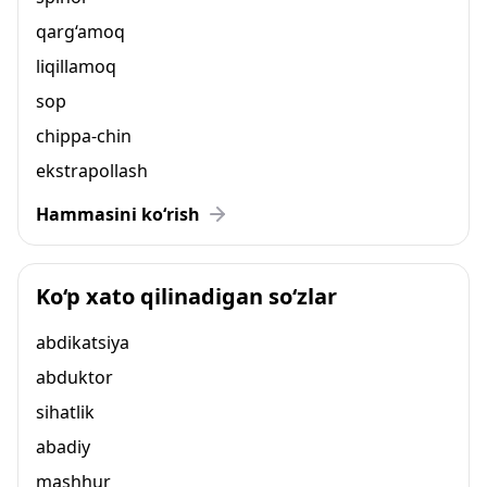
qarg‘amoq
liqillamoq
sop
chippa-chin
ekstrapollash
Hammasini ko‘rish
Ko‘p xato qilinadigan so‘zlar
abdikatsiya
abduktor
sihatlik
abadiy
mashhur