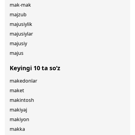
mak-mak
majzub
majusiylik
majusiylar
majusiy
majus
Keyingi 10 ta so‘z
makedonlar
maket
makintosh
makiyaj
makiyon
makka