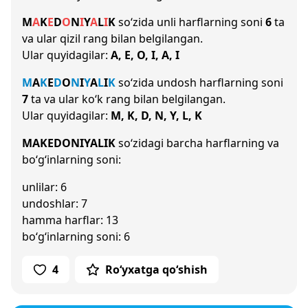
M
A
K
E
D
O
N
I
Y
A
L
I
K
so‘zida unli harflarning soni
6
ta
va ular qizil rang bilan belgilangan.
Ular quyidagilar:
A, E, O, I, A, I
M
A
K
E
D
O
N
I
Y
A
L
I
K
so‘zida undosh harflarning soni
7
ta va ular ko‘k rang bilan belgilangan.
Ular quyidagilar:
M, K, D, N, Y, L, K
MAKEDONIYALIK
so‘zidagi barcha harflarning va
bo‘g‘inlarning soni:
unlilar: 6
undoshlar: 7
hamma harflar: 13
bo‘g‘inlarning soni: 6
4
Ro‘yxatga qo‘shish