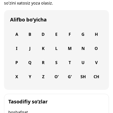
so‘zini xatosiz yoza olasiz.
Alifbo bo‘yicha
A
B
D
E
F
G
H
I
J
K
L
M
N
O
P
Q
R
S
T
U
V
X
Y
Z
O‘
G‘
SH
CH
Tasodifiy so‘zlar
boshafqat