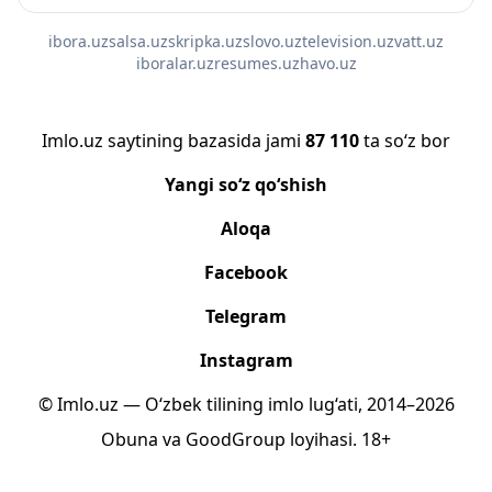
ibora.uz
salsa.uz
skripka.uz
slovo.uz
television.uz
vatt.uz
iboralar.uz
resumes.uz
havo.uz
Imlo.uz saytining bazasida jami
87 110
ta so‘z bor
Yangi so‘z qo‘shish
Aloqa
Facebook
Telegram
Instagram
© Imlo.uz — O‘zbek tilining imlo lug‘ati, 2014–2026
Obuna
va
GoodGroup
loyihasi.
18+