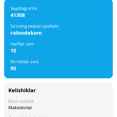
Saytdagi o‘rni
41308
So‘zning teskari yozilishi
ralnodekam
Harflar soni
10
Ko‘rishlar soni
95
Kelishiklar
Bosh kelishik
Makedonlar