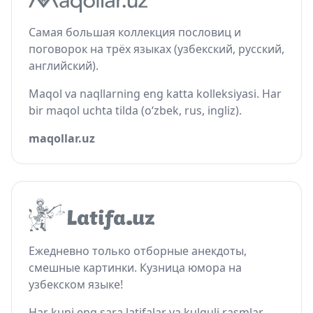
Самая большая коллекция пословиц и
поговорок на трёх языках (узбекский, русский,
английский).
Maqol va naqllarning eng katta kolleksiyasi. Har
bir maqol uchta tilda (o‘zbek, rus, ingliz).
maqollar.uz
Ежедневно только отборные анекдоты,
смешные картинки. Кузница юмора на
узбекском языке!
Har kuni eng sara latifalar va kulguli rasmlar.