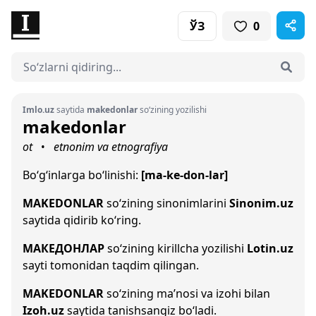
ЎЗ
0
Imlo.uz
saytida
makedonlar
so‘zining yozilishi
makedonlar
ot
etnonim va etnografiya
•
Bo‘g‘inlarga bo‘linishi:
[ma-ke-don-lar]
MAKEDONLAR
so‘zining sinonimlarini
Sinonim.uz
saytida qidirib ko‘ring.
МАКЕДОНЛАР
so‘zining kirillcha yozilishi
Lotin.uz
sayti tomonidan taqdim qilingan.
MAKEDONLAR
so‘zining ma’nosi va izohi bilan
Izoh.uz
saytida tanishsangiz bo‘ladi.