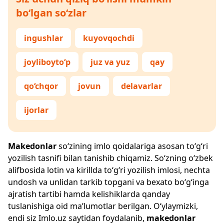
bo‘lgan so‘zlar
ingushlar
kuyovqochdi
joyliboyto‘p
juz va yuz
qay
qo‘chqor
jovun
delavarlar
ijorlar
Makedonlar
so‘zining imlo qoidalariga asosan to‘g‘ri
yozilish tasnifi bilan tanishib chiqamiz. So‘zning o‘zbek
alifbosida lotin va kirillda to‘g‘ri yozilish imlosi, nechta
undosh va unlidan tarkib topgani va bexato bo‘g‘inga
ajratish tartibi hamda kelishiklarda qanday
tuslanishiga oid ma’lumotlar berilgan. O‘ylaymizki,
endi siz
Imlo.uz
saytidan foydalanib,
makedonlar