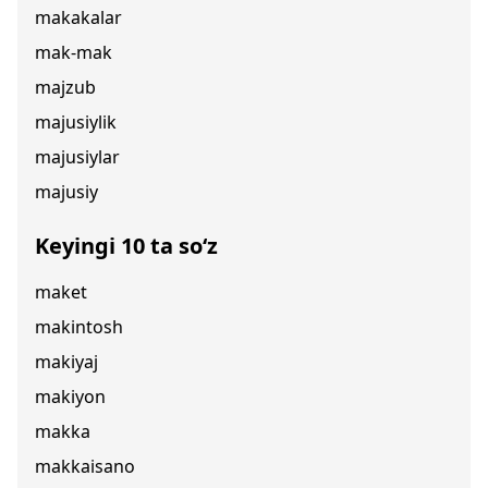
makakalar
mak-mak
majzub
majusiylik
majusiylar
majusiy
Keyingi 10 ta so‘z
maket
makintosh
makiyaj
makiyon
makka
makkaisano