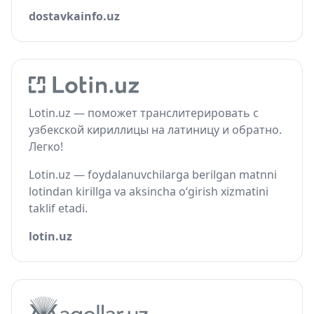
dostavkainfo.uz
Lotin.uz — поможет транслитерировать с
узбекской кириллицы на латиницу и обратно.
Легко!
Lotin.uz — foydalanuvchilarga berilgan matnni
lotindan kirillga va aksincha o‘girish xizmatini
taklif etadi.
lotin.uz