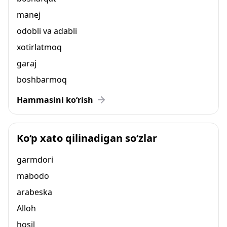
manej
odobli va adabli
xotirlatmoq
garaj
boshbarmoq
Hammasini ko‘rish
Ko‘p xato qilinadigan so‘zlar
garmdori
mabodo
arabeska
Alloh
hosil