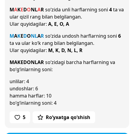
M
A
K
E
D
O
N
L
A
R
so‘zida unli harflarning soni
4
ta va
ular qizil rang bilan belgilangan.
Ular quyidagilar:
A, E, O, A
M
A
K
E
D
O
N
L
A
R
so‘zida undosh harflarning soni
6
ta va ular ko‘k rang bilan belgilangan.
Ular quyidagilar:
M, K, D, N, L, R
MAKEDONLAR
so‘zidagi barcha harflarning va
bo‘g‘inlarning soni:
unlilar: 4
undoshlar: 6
hamma harflar: 10
bo‘g‘inlarning soni: 4
5
Ro‘yxatga qo‘shish