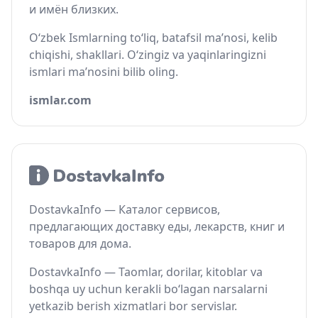
и имён близких.
O‘zbek Ismlarning to‘liq, batafsil ma’nosi, kelib
chiqishi, shakllari. O‘zingiz va yaqinlaringizni
ismlari ma’nosini bilib oling.
ismlar.com
DostavkaInfo — Каталог сервисов,
предлагающих доставку еды, лекарств, книг и
товаров для дома.
DostavkaInfo — Taomlar, dorilar, kitoblar va
boshqa uy uchun kerakli bo‘lagan narsalarni
yetkazib berish xizmatlari bor servislar.