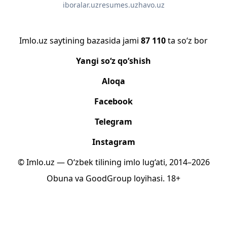
iboralar.uz
resumes.uz
havo.uz
Imlo.uz saytining bazasida jami
87 110
ta so‘z bor
Yangi so‘z qo‘shish
Aloqa
Facebook
Telegram
Instagram
© Imlo.uz — O‘zbek tilining imlo lug‘ati, 2014–2026
Obuna
va
GoodGroup
loyihasi.
18+