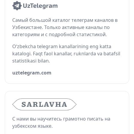
Самый большой каталог телеграм каналов в
Узбекистане. Только активные каналы по
категориям и с подробной статистикой.
O‘zbekcha telegram kanallarining eng katta
katalogi. Faqt faol kanallar, ruknlarda va batafsil
statistikasi bilan.
uztelegram.com
С нами вы научитесь грамотно писать на
узбекском языке.