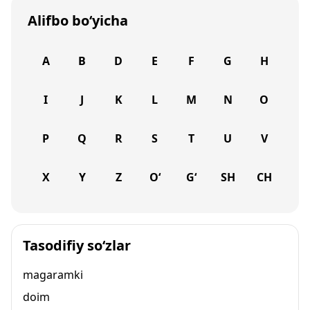
Alifbo bo‘yicha
A
B
D
E
F
G
H
I
J
K
L
M
N
O
P
Q
R
S
T
U
V
X
Y
Z
O‘
G‘
SH
CH
Tasodifiy so‘zlar
magaramki
doim