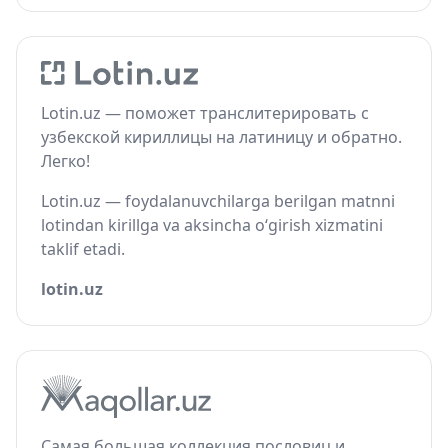
Lotin.uz — поможет транслитерировать с
узбекской кириллицы на латиницу и обратно.
Легко!
Lotin.uz — foydalanuvchilarga berilgan matnni
lotindan kirillga va aksincha o‘girish xizmatini
taklif etadi.
lotin.uz
Самая большая коллекция пословиц и