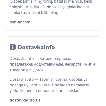
O‘zbek Ismlarning to‘liq, batafsil ma’nosi, kelib
chiqishi, shakllari. O‘zingiz va yaqinlaringizni
ismlari ma’nosini bilib oling.
ismlar.com
DostavkaInfo — Каталог сервисов,
предлагающих доставку еды, лекарств, книг и
товаров для дома.
DostavkaInfo — Taomlar, dorilar, kitoblar va
boshqa uy uchun kerakli bo‘lagan narsalarni
yetkazib berish xizmatlari bor servislar.
dostavkainfo.uz