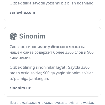
O‘zbek tilida savodli yozishni biz bilan boshlang.
sarlavha.com
Словарь синонимов узбекского языка на
нашем сайте содержит более 3300 слов и 900
синонимов.
O‘zbek tilining sinonimlar lug‘ati. Saytda 3300
tadan ortiq so‘zlar, 900 ga yaqin sinonim so‘zlar
to‘plamiga jamlangan.
sinonim.uz
ibora.uz
salsa.uz
skripka.uz
slovo.uz
television.uz
vatt.uz