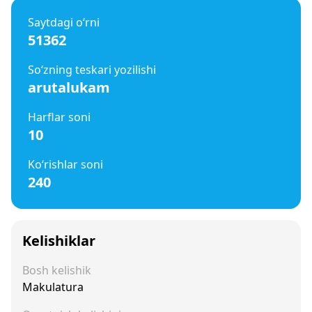
Saytdagi o‘rni
51362
So‘zning teskari yozilishi
arutalukam
Harflar soni
10
Ko‘rishlar soni
240
Kelishiklar
Bosh kelishik
Makulatura