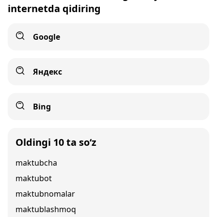
internetda qidiring
Google
Яндекс
Bing
Oldingi 10 ta so‘z
maktubcha
maktubot
maktubnomalar
maktublashmoq