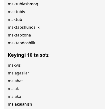
maktublashmoq
maktubiy
maktub
maktabshunoslik
maktabxona
maktabdoshlik
Keyingi 10 ta so‘z
makvis
malagasilar
malahat
malak
malaka
malakalanish