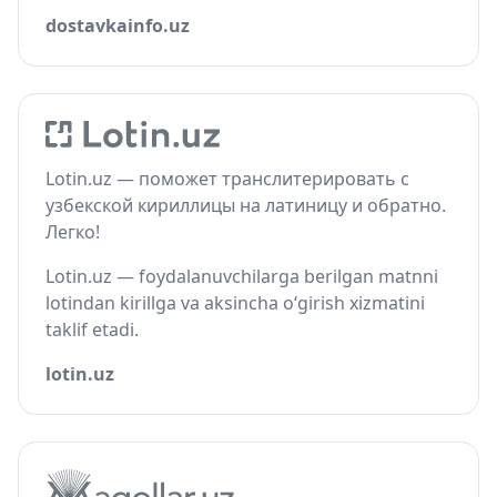
dostavkainfo.uz
Lotin.uz — поможет транслитерировать с
узбекской кириллицы на латиницу и обратно.
Легко!
Lotin.uz — foydalanuvchilarga berilgan matnni
lotindan kirillga va aksincha o‘girish xizmatini
taklif etadi.
lotin.uz