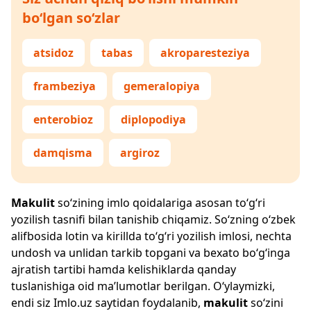
bo‘lgan so‘zlar
atsidoz
tabas
akroparesteziya
frambeziya
gemeralopiya
enterobioz
diplopodiya
damqisma
argiroz
Makulit
so‘zining imlo qoidalariga asosan to‘g‘ri
yozilish tasnifi bilan tanishib chiqamiz. So‘zning o‘zbek
alifbosida lotin va kirillda to‘g‘ri yozilish imlosi, nechta
undosh va unlidan tarkib topgani va bexato bo‘g‘inga
ajratish tartibi hamda kelishiklarda qanday
tuslanishiga oid ma’lumotlar berilgan. O‘ylaymizki,
endi siz
Imlo.uz
saytidan foydalanib,
makulit
so‘zini