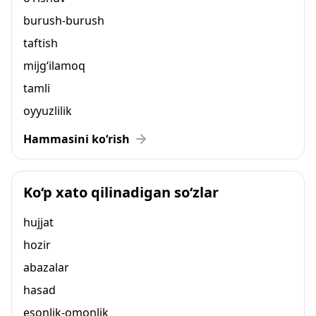
burush-burush
taftish
mijg‘ilamoq
tamli
oyyuzlilik
Hammasini ko‘rish
Ko‘p xato qilinadigan so‘zlar
hujjat
hozir
abazalar
hasad
esonlik-omonlik