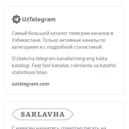
Самый большой каталог телеграм каналов в
Узбекистане. Только активные каналы по
категориям и с подробной статистикой.
O‘zbekcha telegram kanallarining eng katta
katalogi. Faqt faol kanallar, ruknlarda va batafsil
statistikasi bilan.
uztelegram.com
С нами вы научитесь грамотно писать на