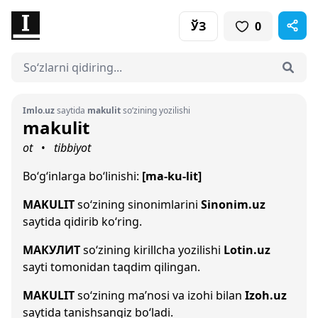
ЎЗ
0
Imlo.uz
saytida
makulit
so‘zining yozilishi
makulit
ot
tibbiyot
•
Bo‘g‘inlarga bo‘linishi:
[ma-ku-lit]
MAKULIT
so‘zining sinonimlarini
Sinonim.uz
saytida qidirib ko‘ring.
МАКУЛИТ
so‘zining kirillcha yozilishi
Lotin.uz
sayti tomonidan taqdim qilingan.
MAKULIT
so‘zining ma’nosi va izohi bilan
Izoh.uz
saytida tanishsangiz bo‘ladi.