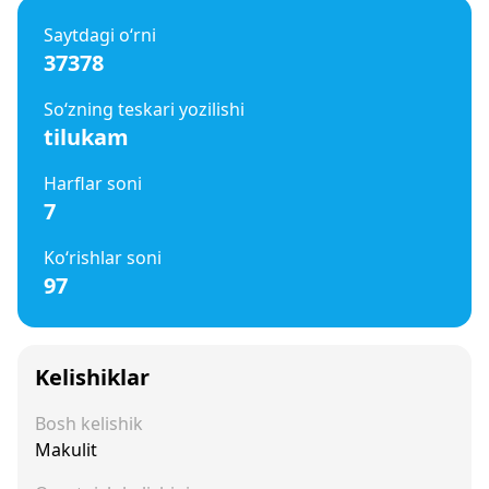
Saytdagi o‘rni
37378
So‘zning teskari yozilishi
tilukam
Harflar soni
7
Ko‘rishlar soni
97
Kelishiklar
Bosh kelishik
Makulit