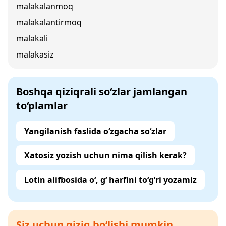
malakalanmoq
malakalantirmoq
malakali
malakasiz
Boshqa qiziqrali so‘zlar jamlangan
to‘plamlar
Yangilanish faslida o‘zgacha so‘zlar
Xatosiz yozish uchun nima qilish kerak?
Lotin alifbosida o‘, g‘ harfini to‘g‘ri yozamiz
Siz uchun qiziq bo‘lishi mumkin