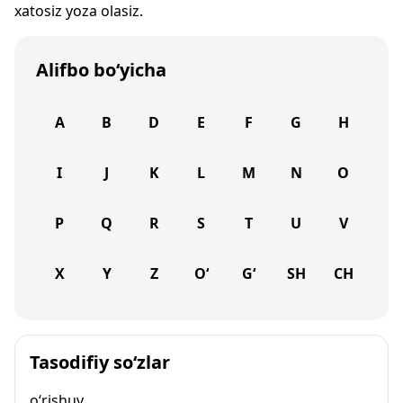
xatosiz yoza olasiz.
Alifbo bo‘yicha
A
B
D
E
F
G
H
I
J
K
L
M
N
O
P
Q
R
S
T
U
V
X
Y
Z
O‘
G‘
SH
CH
Tasodifiy so‘zlar
o‘rishuv