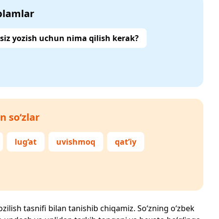
‘plamlar
siz yozish uchun nima qilish kerak?
n so‘zlar
lug‘at
uvishmoq
qat’iy
zilish tasnifi bilan tanishib chiqamiz. So‘zning o‘zbek