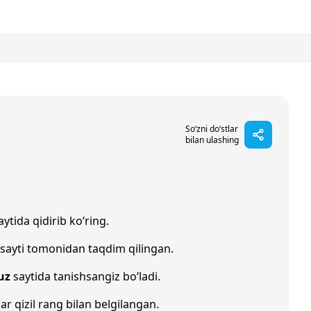
So‘zni do‘stlar
bilan ulashing
ytida qidirib ko‘ring.
sayti tomonidan taqdim qilingan.
uz
saytida tanishsangiz bo‘ladi.
lar qizil rang bilan belgilangan.