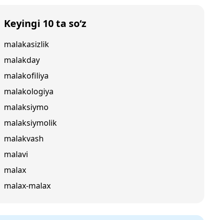
Keyingi 10 ta so‘z
malakasizlik
malakday
malakofiliya
malakologiya
malaksiymo
malaksiymolik
malakvash
malavi
malax
malax-malax