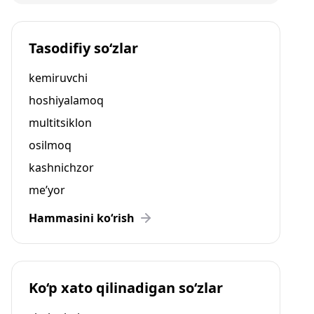
Tasodifiy so‘zlar
kemiruvchi
hoshiyalamoq
multitsiklon
osilmoq
kashnichzor
me’yor
Hammasini ko‘rish
Ko‘p xato qilinadigan so‘zlar