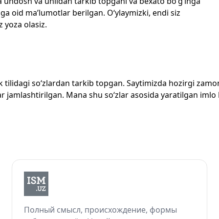
echta undosh va unlidan tarkib topgani va bexato bo‘g‘inga
ga oid ma’lumotlar berilgan. O‘ylaymizki, endi siz
z yoza olasiz.
zbek tilidagi so‘zlardan tarkib topgan. Saytimizda hozirgi za
 jamlashtirilgan. Mana shu so‘zlar asosida yaratilgan imlo lug
Полный смысл, происхождение, формы