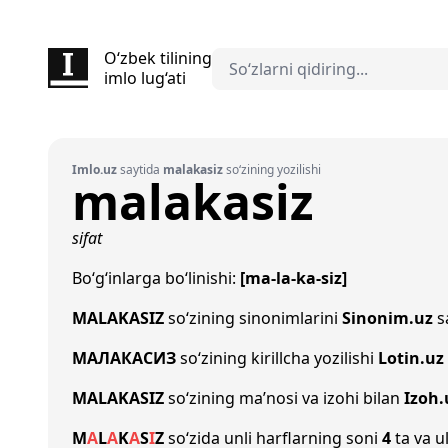
O‘zbek tilining
imlo lug‘ati
Imlo.uz
saytida
malakasiz
so‘zining yozilishi
malakasiz
sifat
Bo‘g‘inlarga bo‘linishi:
[ma-la-ka-siz]
MALAKASIZ
so‘zining sinonimlarini
Sinonim.uz
sa
МАЛАКАСИЗ
so‘zining kirillcha yozilishi
Lotin.uz
MALAKASIZ
so‘zining ma’nosi va izohi bilan
Izoh.
M
A
L
A
K
A
S
I
Z
so‘zida unli harflarning soni
4
ta va u