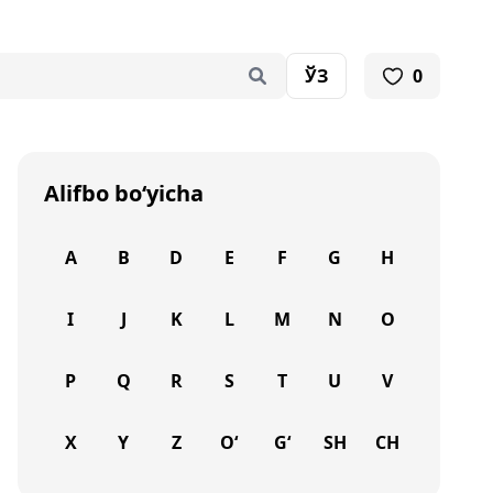
ЎЗ
0
Alifbo bo‘yicha
A
B
D
E
F
G
H
I
J
K
L
M
N
O
P
Q
R
S
T
U
V
X
Y
Z
O‘
G‘
SH
CH