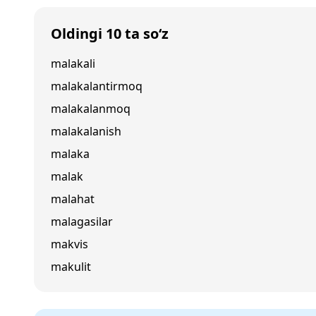
Oldingi 10 ta so‘z
malakali
malakalantirmoq
malakalanmoq
malakalanish
malaka
malak
malahat
malagasilar
makvis
makulit