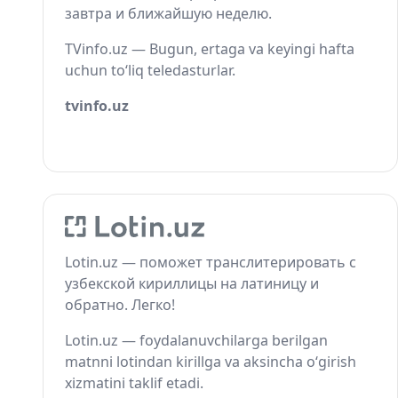
завтра и ближайшую неделю.
TVinfo.uz — Bugun, ertaga va keyingi hafta
uchun to‘liq teledasturlar.
tvinfo.uz
Lotin.uz — поможет транслитерировать с
узбекской кириллицы на латиницу и
обратно. Легко!
Lotin.uz — foydalanuvchilarga berilgan
matnni lotindan kirillga va aksincha o‘girish
xizmatini taklif etadi.