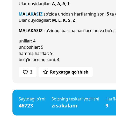
Ular quyidagilar:
A, A, A, I
M
A
L
A
K
A
S
I
Z
so‘zida undosh harflarning soni
5
ta 
Ular quyidagilar:
M, L, K, S, Z
MALAKASIZ
so‘zidagi barcha harflarning va bo‘g‘i
unlilar: 4
undoshlar: 5
hamma harflar: 9
bo‘g‘inlarning soni: 4
3
Ro‘yxatga qo‘shish
Saytdagi o‘rni
So‘zning teskari yozilishi
Harfl
46723
zisakalam
9