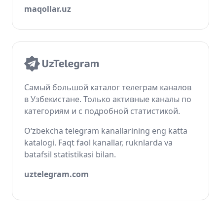
maqollar.uz
Самый большой каталог телеграм каналов
в Узбекистане. Только активные каналы по
категориям и с подробной статистикой.
O‘zbekcha telegram kanallarining eng katta
katalogi. Faqt faol kanallar, ruknlarda va
batafsil statistikasi bilan.
uztelegram.com