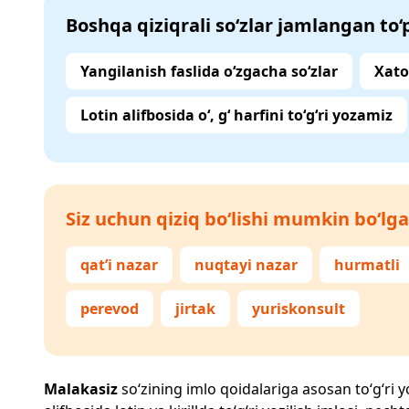
Boshqa qiziqrali so‘zlar jamlangan to
Yangilanish faslida o‘zgacha so‘zlar
Xato
Lotin alifbosida o‘, g‘ harfini to‘g‘ri yozamiz
Siz uchun qiziq bo‘lishi mumkin bo‘lga
qat’i nazar
nuqtayi nazar
hurmatli
perevod
jirtak
yuriskonsult
Malakasiz
so‘zining imlo qoidalariga asosan to‘g‘ri yo