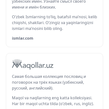
узбекских имён. Узнайте смысл своего
имени и имён близких.
O‘zbek Ismlarning to‘liq, batafsil ma’nosi, kelib
chiqishi, shakllari. O‘zingiz va yaqinlaringizni
ismlari ma’nosini bilib oling.
ismlar.com
Самая большая коллекция пословиц и
поговорок на трёх языках (узбекский,
русский, английский).
Maqol va naqllarning eng katta kolleksiyasi.
Har bir maqol uchta tilda (o‘zbek, rus, ingliz).