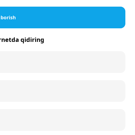
uborish
ernetda qidiring