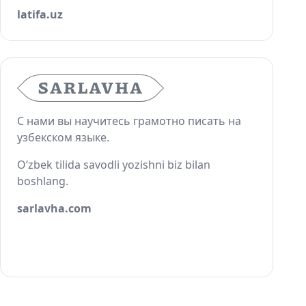
latifa.uz
С нами вы научитесь грамотно писать на
узбекском языке.
O‘zbek tilida savodli yozishni biz bilan
boshlang.
sarlavha.com