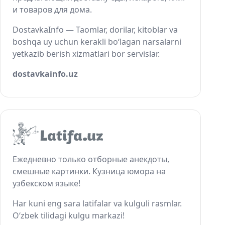
и товаров для дома.
DostavkaInfo — Taomlar, dorilar, kitoblar va
boshqa uy uchun kerakli bo‘lagan narsalarni
yetkazib berish xizmatlari bor servislar.
dostavkainfo.uz
Ежедневно только отборные анекдоты,
смешные картинки. Кузница юмора на
узбекском языке!
Har kuni eng sara latifalar va kulguli rasmlar.
O‘zbek tilidagi kulgu markazi!