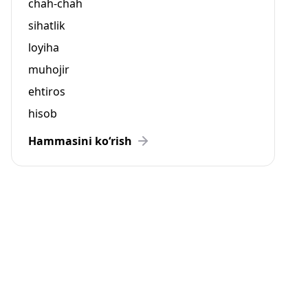
chah-chah
sihatlik
loyiha
muhojir
ehtiros
hisob
Hammasini ko‘rish