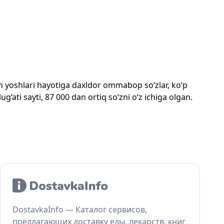
mon yoshlari hayotiga daxldor ommabop so‘zlar, ko‘p
‘ati sayti, 87 000 dan ortiq so‘zni o‘z ichiga olgan.
DostavkaInfo — Каталог сервисов,
предлагающих доставку еды, лекарств, книг