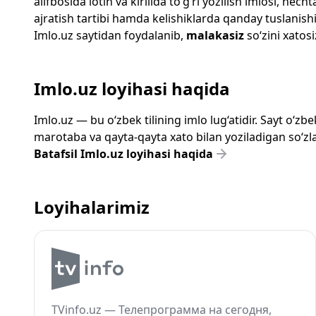
alifbosida lotin va kirillda to‘g‘ri yozilish imlosi, n
ajratish tartibi hamda kelishiklarda qanday tuslanishi
Imlo.uz
saytidan foydalanib,
malakasiz
so‘zini xatosi
Imlo.uz loyihasi haqida
Imlo.uz — bu o‘zbek tilining imlo lug‘atidir. Sayt o‘
marotaba va qayta-qayta xato bilan yoziladigan so‘zlar
Batafsil Imlo.uz loyihasi haqida
Loyihalarimiz
TVinfo.uz — Телепрограмма на сегодня,