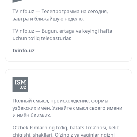
TVinfo.uz — Телепрограмма на сегодня,
завтра и ближайшую неделю.
TVinfo.uz — Bugun, ertaga va keyingi hafta
uchun to‘liq teledasturlar.
tvinfo.uz
Полный смысл, происхождение, формы
узбекских имён. Узнайте смысл своего имени
и имён близких.
O‘zbek Ismlarning to‘liq, batafsil ma’nosi, kelib
chiqishi, shakllari. O‘zingiz va yaqinlaringizni