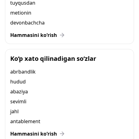
tuyqusdan
metionin
devonbachcha
Hammasini ko‘rish
Ko‘p xato qilinadigan so‘zlar
abrbandlik
hudud
abaziya
sevimli
jahl
antablement
Hammasini ko‘rish