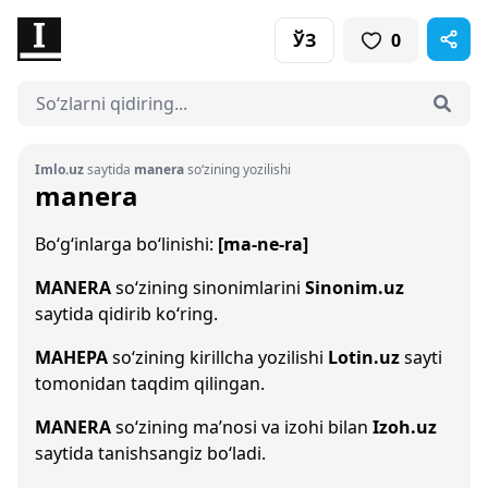
ЎЗ
0
Imlo.uz
saytida
manera
so‘zining yozilishi
manera
Bo‘g‘inlarga bo‘linishi:
[ma-ne-ra]
MANERA
so‘zining sinonimlarini
Sinonim.uz
saytida qidirib ko‘ring.
МАНЕРА
so‘zining kirillcha yozilishi
Lotin.uz
sayti
tomonidan taqdim qilingan.
MANERA
so‘zining ma’nosi va izohi bilan
Izoh.uz
saytida tanishsangiz bo‘ladi.