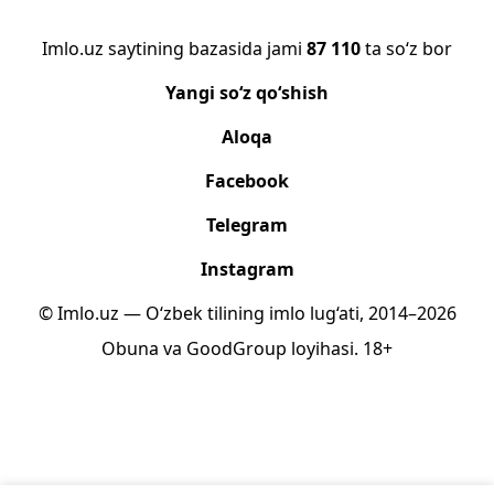
Imlo.uz saytining bazasida jami
87 110
ta so‘z bor
Yangi so‘z qo‘shish
Aloqa
Facebook
Telegram
Instagram
© Imlo.uz — O‘zbek tilining imlo lug‘ati, 2014–2026
Obuna
va
GoodGroup
loyihasi.
18+