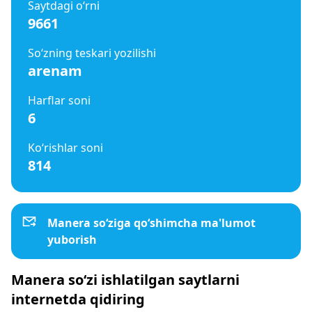
Saytdagi o‘rni
9661
So‘zning teskari yozilishi
arenam
Harflar soni
6
Ko‘rishlar soni
814
Manera so‘ziga qo‘shimcha ma'lumot
yuborish
Manera so‘zi ishlatilgan saytlarni
internetda qidiring