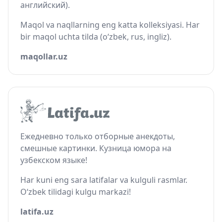
английский).
Maqol va naqllarning eng katta kolleksiyasi. Har
bir maqol uchta tilda (o‘zbek, rus, ingliz).
maqollar.uz
Ежедневно только отборные анекдоты,
смешные картинки. Кузница юмора на
узбекском языке!
Har kuni eng sara latifalar va kulguli rasmlar.
O‘zbek tilidagi kulgu markazi!
latifa.uz