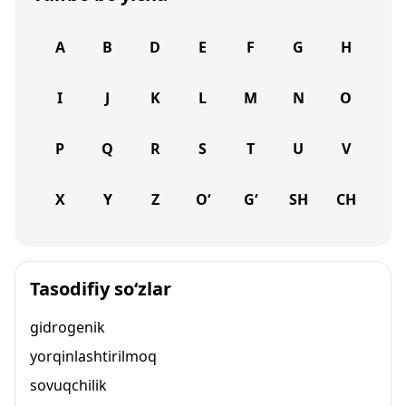
A
B
D
E
F
G
H
I
J
K
L
M
N
O
P
Q
R
S
T
U
V
X
Y
Z
O‘
G‘
SH
CH
Tasodifiy so‘zlar
gidrogenik
yorqinlashtirilmoq
sovuqchilik