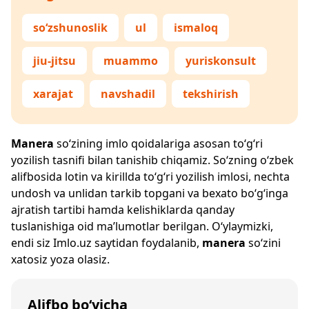
so‘zshunoslik
ul
ismaloq
jiu-jitsu
muammo
yuriskonsult
xarajat
navshadil
tekshirish
Manera
so‘zining imlo qoidalariga asosan to‘g‘ri
yozilish tasnifi bilan tanishib chiqamiz. So‘zning o‘zbek
alifbosida lotin va kirillda to‘g‘ri yozilish imlosi, nechta
undosh va unlidan tarkib topgani va bexato bo‘g‘inga
ajratish tartibi hamda kelishiklarda qanday
tuslanishiga oid ma’lumotlar berilgan. O‘ylaymizki,
endi siz
Imlo.uz
saytidan foydalanib,
manera
so‘zini
xatosiz yoza olasiz.
Alifbo bo‘yicha