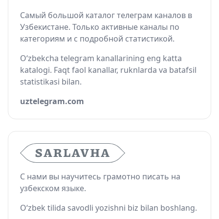
Самый большой каталог телеграм каналов в
Узбекистане. Только активные каналы по
категориям и с подробной статистикой.
O‘zbekcha telegram kanallarining eng katta
katalogi. Faqt faol kanallar, ruknlarda va batafsil
statistikasi bilan.
uztelegram.com
С нами вы научитесь грамотно писать на
узбекском языке.
O‘zbek tilida savodli yozishni biz bilan boshlang.