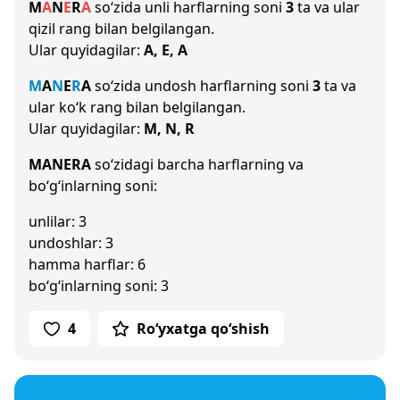
M
A
N
E
R
A
so‘zida unli harflarning soni
3
ta va ular
qizil rang bilan belgilangan.
Ular quyidagilar:
A, E, A
M
A
N
E
R
A
so‘zida undosh harflarning soni
3
ta va
ular ko‘k rang bilan belgilangan.
Ular quyidagilar:
M, N, R
MANERA
so‘zidagi barcha harflarning va
bo‘g‘inlarning soni:
unlilar: 3
undoshlar: 3
hamma harflar: 6
bo‘g‘inlarning soni: 3
4
Ro‘yxatga qo‘shish