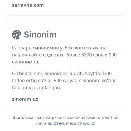
sarlavha.com
Словарь синонимов узбекского языка на
нашем сайте содержит более 3300 слов и 900
синонимов.
O‘zbek tilining sinonimlar lug‘ati. Saytda 3300
tadan ortiq so‘zlar, 900 ga yaqin sinonim so‘zlar
to‘plamiga jamlangan.
sinonim.uz
ibora.uz
salsa.uz
skripka.uz
slovo.uz
television.uz
vatt.uz
iboralar.uz
resumes.uz
havo.uz