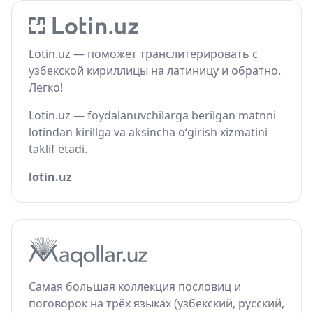
Lotin.uz — поможет транслитерировать с
узбекской кириллицы на латиницу и обратно.
Легко!
Lotin.uz — foydalanuvchilarga berilgan matnni
lotindan kirillga va aksincha o‘girish xizmatini
taklif etadi.
lotin.uz
Самая большая коллекция пословиц и
поговорок на трёх языках (узбекский, русский,