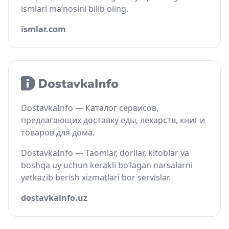
ismlari ma’nosini bilib oling.
ismlar.com
DostavkaInfo — Каталог сервисов,
предлагающих доставку еды, лекарств, книг и
товаров для дома.
DostavkaInfo — Taomlar, dorilar, kitoblar va
boshqa uy uchun kerakli bo‘lagan narsalarni
yetkazib berish xizmatlari bor servislar.
dostavkainfo.uz