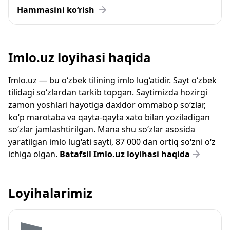
Hammasini ko‘rish
Imlo.uz loyihasi haqida
Imlo.uz — bu o‘zbek tilining imlo lug‘atidir. Sayt o‘zbek
tilidagi so‘zlardan tarkib topgan. Saytimizda hozirgi
zamon yoshlari hayotiga daxldor ommabop so‘zlar,
ko‘p marotaba va qayta-qayta xato bilan yoziladigan
so‘zlar jamlashtirilgan. Mana shu so‘zlar asosida
yaratilgan imlo lug‘ati sayti, 87 000 dan ortiq so‘zni o‘z
ichiga olgan.
Batafsil Imlo.uz loyihasi haqida
Loyihalarimiz