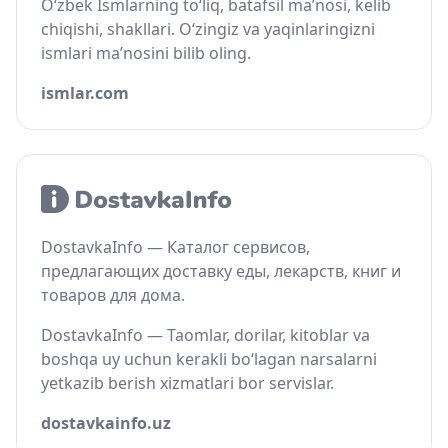
O‘zbek Ismlarning to‘liq, batafsil ma’nosi, kelib
chiqishi, shakllari. O‘zingiz va yaqinlaringizni
ismlari ma’nosini bilib oling.
ismlar.com
DostavkaInfo — Каталог сервисов,
предлагающих доставку еды, лекарств, книг и
товаров для дома.
DostavkaInfo — Taomlar, dorilar, kitoblar va
boshqa uy uchun kerakli bo‘lagan narsalarni
yetkazib berish xizmatlari bor servislar.
dostavkainfo.uz