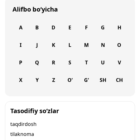
Alifbo bo‘yicha
A
B
D
E
F
G
H
I
J
K
L
M
N
O
P
Q
R
S
T
U
V
X
Y
Z
O‘
G‘
SH
CH
Tasodifiy so‘zlar
taqdirdosh
tilaknoma