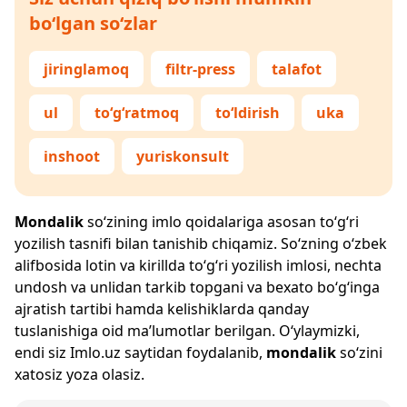
bo‘lgan so‘zlar
jiringlamoq
filtr-press
talafot
ul
to‘g‘ratmoq
to‘ldirish
uka
inshoot
yuriskonsult
Mondalik
so‘zining imlo qoidalariga asosan to‘g‘ri
yozilish tasnifi bilan tanishib chiqamiz. So‘zning o‘zbek
alifbosida lotin va kirillda to‘g‘ri yozilish imlosi, nechta
undosh va unlidan tarkib topgani va bexato bo‘g‘inga
ajratish tartibi hamda kelishiklarda qanday
tuslanishiga oid ma’lumotlar berilgan. O‘ylaymizki,
endi siz
Imlo.uz
saytidan foydalanib,
mondalik
so‘zini
xatosiz yoza olasiz.