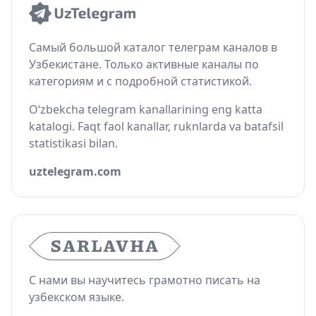
Самый большой каталог телеграм каналов в
Узбекистане. Только активные каналы по
категориям и с подробной статистикой.
O‘zbekcha telegram kanallarining eng katta
katalogi. Faqt faol kanallar, ruknlarda va batafsil
statistikasi bilan.
uztelegram.com
С нами вы научитесь грамотно писать на
узбекском языке.