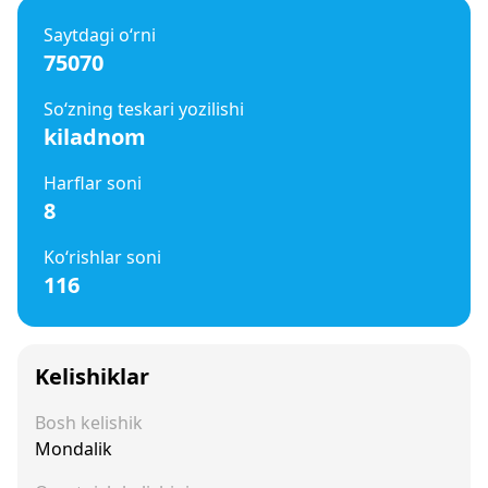
Saytdagi o‘rni
75070
So‘zning teskari yozilishi
kiladnom
Harflar soni
8
Ko‘rishlar soni
116
Kelishiklar
Bosh kelishik
Mondalik