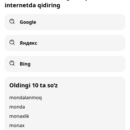
internetda qidiring
Google
Яндекс
Bing
Oldingi 10 ta so‘z
mondalanmoq
monda
monaxlik
monax