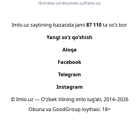
iboralar.uz
resumes.uz
havo.uz
Imlo.uz saytining bazasida jami
87 110
ta so‘z bor
Yangi so‘z qo‘shish
Aloqa
Facebook
Telegram
Instagram
© Imlo.uz — O‘zbek tilining imlo lug‘ati, 2014–2026
Obuna
va
GoodGroup
loyihasi.
18+