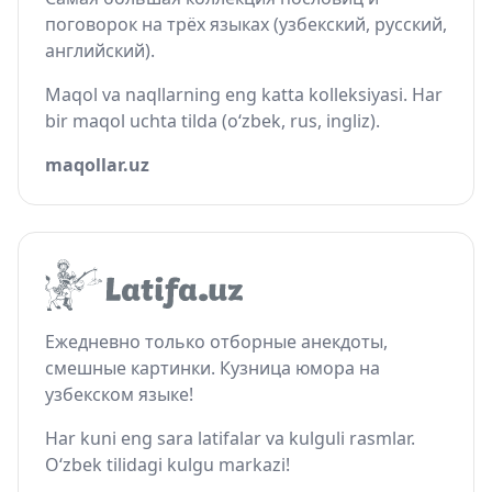
поговорок на трёх языках (узбекский, русский,
английский).
Maqol va naqllarning eng katta kolleksiyasi. Har
bir maqol uchta tilda (o‘zbek, rus, ingliz).
maqollar.uz
Ежедневно только отборные анекдоты,
смешные картинки. Кузница юмора на
узбекском языке!
Har kuni eng sara latifalar va kulguli rasmlar.
O‘zbek tilidagi kulgu markazi!