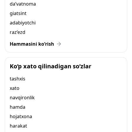
da’vatnoma
giatsint
adabiyotchi
raz’ezd
Hammasini ko‘rish
Ko‘p xato qilinadigan so‘zlar
tashxis
xato
navqironlik
hamda
hojatxona
harakat