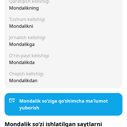
Qaratqich kelishigi
Mondalikning
Tushum kelishigi
Mondalikni
Jo‘nalish kelishigi
Mondalikga
O‘rin-payt kelishigi
Mondalikda
Chiqish kelishigi
Mondalikdan
Mondalik so‘ziga qo‘shimcha ma'lumot
yuborish
Mondalik so‘zi ishlatilgan saytlarni