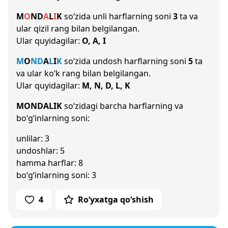
M
O
N
D
A
L
I
K
so‘zida unli harflarning soni
3
ta va
ular qizil rang bilan belgilangan.
Ular quyidagilar:
O, A, I
M
O
N
D
A
L
I
K
so‘zida undosh harflarning soni
5
ta
va ular ko‘k rang bilan belgilangan.
Ular quyidagilar:
M, N, D, L, K
MONDALIK
so‘zidagi barcha harflarning va
bo‘g‘inlarning soni:
unlilar: 3
undoshlar: 5
hamma harflar: 8
bo‘g‘inlarning soni: 3
4
Ro‘yxatga qo‘shish