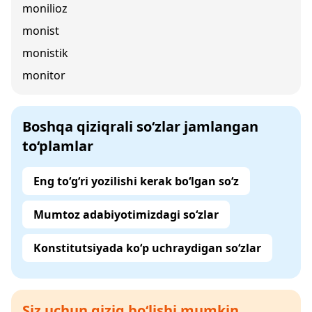
monilioz
monist
monistik
monitor
Boshqa qiziqrali so‘zlar jamlangan
to‘plamlar
Eng to‘g‘ri yozilishi kerak bo‘lgan so‘z
Mumtoz adabiyotimizdagi so‘zlar
Konstitutsiyada ko‘p uchraydigan so‘zlar
Siz uchun qiziq bo‘lishi mumkin