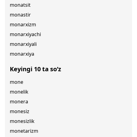
monatsit
monastir
monarxizm
monarxiyachi
monarxiyali
monarxiya
Keyingi 10 ta so‘z
mone
monelik
monera
monesiz
monesizlik
monetarizm