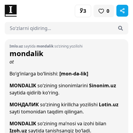
ЎЗ
0
Imlo.uz
saytida
mondalik
so‘zining yozilishi
mondalik
ot
Bo‘g‘inlarga bo‘linishi:
[mon-da-lik]
MONDALIK
so‘zining sinonimlarini
Sinonim.uz
saytida qidirib ko‘ring.
МОНДАЛИК
so‘zining kirillcha yozilishi
Lotin.uz
sayti tomonidan taqdim qilingan.
MONDALIK
so‘zining ma’nosi va izohi bilan
Izoh.uz
saytida tanishsangiz bo‘ladi.