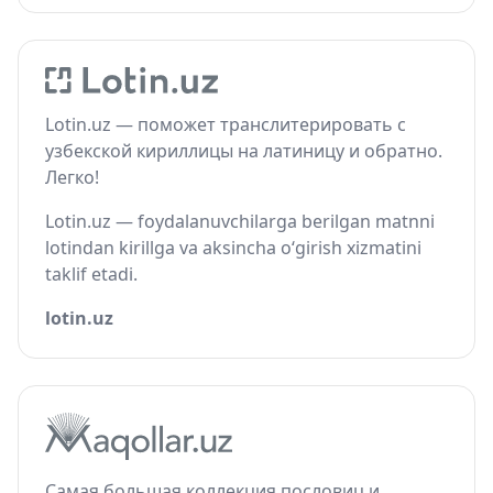
Lotin.uz — поможет транслитерировать с
узбекской кириллицы на латиницу и обратно.
Легко!
Lotin.uz — foydalanuvchilarga berilgan matnni
lotindan kirillga va aksincha o‘girish xizmatini
taklif etadi.
lotin.uz
Самая большая коллекция пословиц и