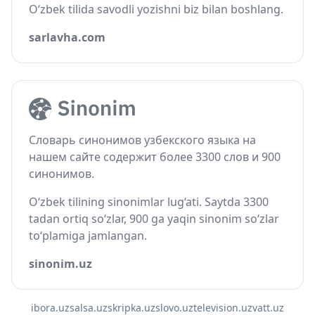
O‘zbek tilida savodli yozishni biz bilan boshlang.
sarlavha.com
Словарь синонимов узбекского языка на
нашем сайте содержит более 3300 слов и 900
синонимов.
O‘zbek tilining sinonimlar lug‘ati. Saytda 3300
tadan ortiq so‘zlar, 900 ga yaqin sinonim so‘zlar
to‘plamiga jamlangan.
sinonim.uz
ibora.uz
salsa.uz
skripka.uz
slovo.uz
television.uz
vatt.uz