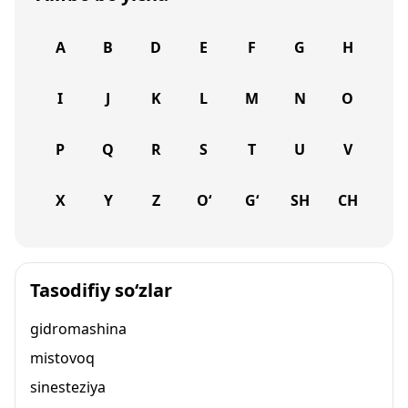
A
B
D
E
F
G
H
I
J
K
L
M
N
O
P
Q
R
S
T
U
V
X
Y
Z
O‘
G‘
SH
CH
Tasodifiy so‘zlar
gidromashina
mistovoq
sinesteziya