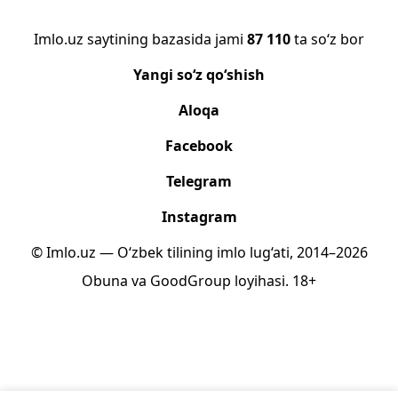
Imlo.uz saytining bazasida jami
87 110
ta so‘z bor
Yangi so‘z qo‘shish
Aloqa
Facebook
Telegram
Instagram
© Imlo.uz — O‘zbek tilining imlo lug‘ati, 2014–2026
Obuna
va
GoodGroup
loyihasi.
18+