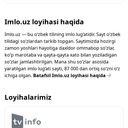
Imlo.uz loyihasi haqida
Imlo.uz — bu o‘zbek tilining imlo lug‘atidir. Sayt o‘zbek
tilidagi so‘zlardan tarkib topgan. Saytimizda hozirgi
zamon yoshlari hayotiga daxldor ommabop so‘zlar,
ko‘p marotaba va qayta-qayta xato bilan yoziladigan
so‘zlar jamlashtirilgan. Mana shu so‘zlar asosida
yaratilgan imlo lug‘ati sayti, 87 000 dan ortiq so‘zni o‘z
ichiga olgan.
Batafsil Imlo.uz loyihasi haqida
Loyihalarimiz