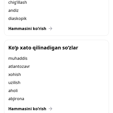
chig‘illash
andiz
diaskopik
Hammasini ko‘rish
Ko‘p xato qilinadigan so‘zlar
muhaddis
atlantozavr
xohish
uzilish
aholi
abjirona
Hammasini ko‘rish