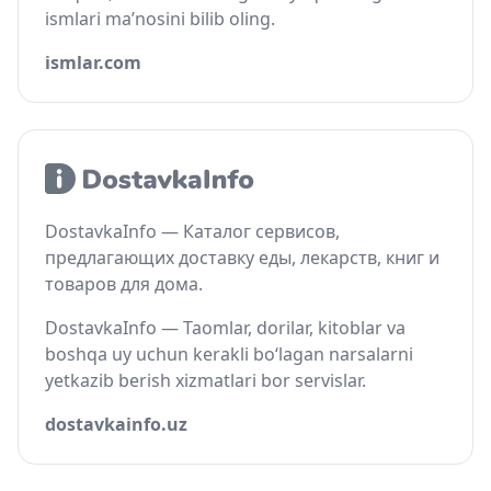
ismlari ma’nosini bilib oling.
ismlar.com
DostavkaInfo — Каталог сервисов,
предлагающих доставку еды, лекарств, книг и
товаров для дома.
DostavkaInfo — Taomlar, dorilar, kitoblar va
boshqa uy uchun kerakli bo‘lagan narsalarni
yetkazib berish xizmatlari bor servislar.
dostavkainfo.uz