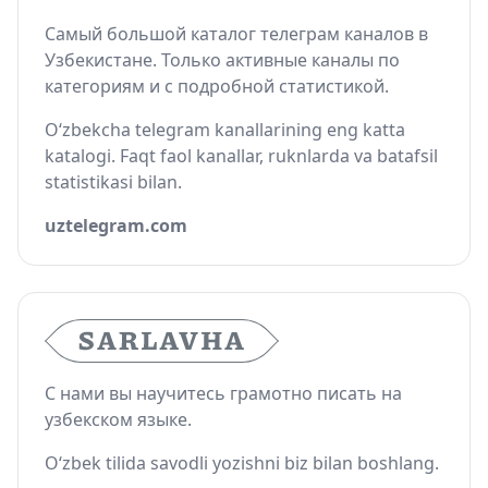
Самый большой каталог телеграм каналов в
Узбекистане. Только активные каналы по
категориям и с подробной статистикой.
O‘zbekcha telegram kanallarining eng katta
katalogi. Faqt faol kanallar, ruknlarda va batafsil
statistikasi bilan.
uztelegram.com
С нами вы научитесь грамотно писать на
узбекском языке.
O‘zbek tilida savodli yozishni biz bilan boshlang.