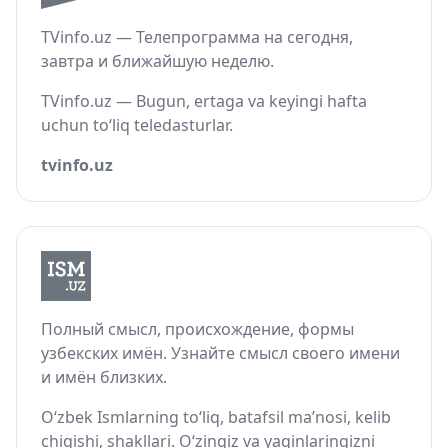
TVinfo.uz — Телепрограмма на сегодня,
завтра и ближайшую неделю.
TVinfo.uz — Bugun, ertaga va keyingi hafta
uchun to‘liq teledasturlar.
tvinfo.uz
Полный смысл, происхождение, формы
узбекских имён. Узнайте смысл своего имени
и имён близких.
O‘zbek Ismlarning to‘liq, batafsil ma’nosi, kelib
chiqishi, shakllari. O‘zingiz va yaqinlaringizni