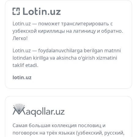
Lotin.uz — поможет транслитерировать с
узбекской кириллицы на латиницу и обратно.
Легко!
Lotin.uz — foydalanuvchilarga berilgan matnni
lotindan kirillga va aksincha o‘girish xizmatini
taklif etadi.
lotin.uz
Самая большая коллекция пословиц и
поговорок на трёх языках (узбекский, русский,