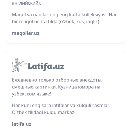
английский).
Maqol va naqllarning eng katta kolleksiyasi. Har
bir maqol uchta tilda (o‘zbek, rus, ingliz).
maqollar.uz
Ежедневно только отборные анекдоты,
смешные картинки. Кузница юмора на
узбекском языке!
Har kuni eng sara latifalar va kulguli rasmlar.
O‘zbek tilidagi kulgu markazi!
latifa.uz