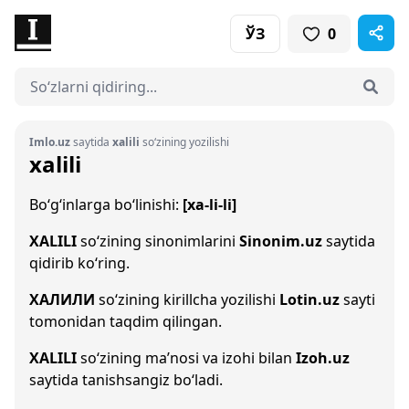
ЎЗ
0
Imlo.uz
saytida
xalili
so‘zining yozilishi
xalili
Bo‘g‘inlarga bo‘linishi:
[xa-li-li]
XALILI
so‘zining sinonimlarini
Sinonim.uz
saytida
qidirib ko‘ring.
ХАЛИЛИ
so‘zining kirillcha yozilishi
Lotin.uz
sayti
tomonidan taqdim qilingan.
XALILI
so‘zining ma’nosi va izohi bilan
Izoh.uz
saytida tanishsangiz bo‘ladi.