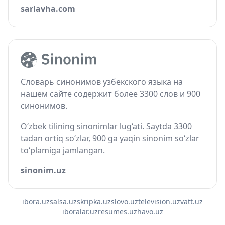
sarlavha.com
Словарь синонимов узбекского языка на
нашем сайте содержит более 3300 слов и 900
синонимов.
O‘zbek tilining sinonimlar lug‘ati. Saytda 3300
tadan ortiq so‘zlar, 900 ga yaqin sinonim so‘zlar
to‘plamiga jamlangan.
sinonim.uz
ibora.uz
salsa.uz
skripka.uz
slovo.uz
television.uz
vatt.uz
iboralar.uz
resumes.uz
havo.uz