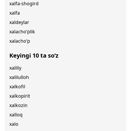
xalfa-shogird
xalfa
xaldeylar
xalacho‘plik
xalacho‘p
Keyingi 10 ta so‘z
xaliliy
xalilulloh
xalkofil
xalkopirit
xalkozin
xalloq
xalo