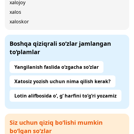
xalojoy
xalos
xaloskor
Boshqa qiziqrali so‘zlar jamlangan
to‘plamlar
Yangilanish faslida o‘zgacha so‘zlar
Xatosiz yozish uchun nima qilish kerak?
Lotin alifbosida o‘, g‘ harfini to‘g‘ri yozamiz
Siz uchun qiziq bo‘lishi mumkin
bo‘lgan so‘zlar