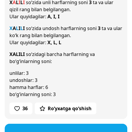
X
A
L
I
L
I
so‘zida unli harflarning soni
3
ta va ular
qizil rang bilan belgilangan.
Ular quyidagilar:
A, I, I
X
A
L
I
L
I
so‘zida undosh harflarning soni
3
ta va ular
ko‘k rang bilan belgilangan.
Ular quyidagilar:
X, L, L
XALILI
so‘zidagi barcha harflarning va
bo‘g‘inlarning soni:
unlilar: 3
undoshlar: 3
hamma harflar: 6
bo‘g‘inlarning soni: 3
36
Ro‘yxatga qo‘shish