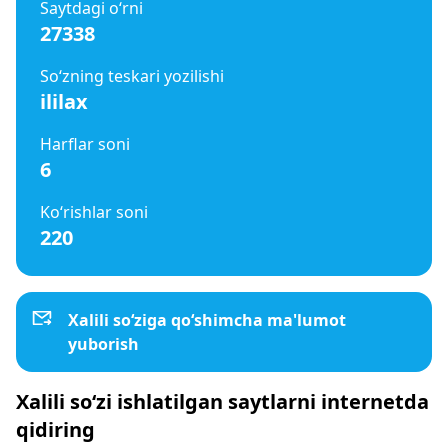
Saytdagi o‘rni
27338
So‘zning teskari yozilishi
ililax
Harflar soni
6
Ko‘rishlar soni
220
Xalili so‘ziga qo‘shimcha ma'lumot
yuborish
Xalili so‘zi ishlatilgan saytlarni internetda
qidiring