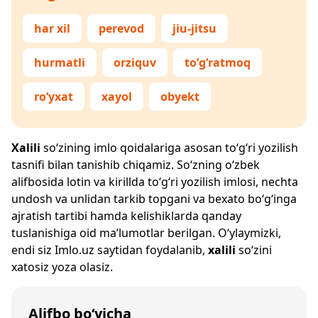
har xil
perevod
jiu-jitsu
hurmatli
orziquv
to‘g‘ratmoq
ro‘yxat
xayol
obyekt
Xalili
so‘zining imlo qoidalariga asosan to‘g‘ri yozilish
tasnifi bilan tanishib chiqamiz. So‘zning o‘zbek
alifbosida lotin va kirillda to‘g‘ri yozilish imlosi, nechta
undosh va unlidan tarkib topgani va bexato bo‘g‘inga
ajratish tartibi hamda kelishiklarda qanday
tuslanishiga oid ma’lumotlar berilgan. O‘ylaymizki,
endi siz
Imlo.uz
saytidan foydalanib,
xalili
so‘zini
xatosiz yoza olasiz.
Alifbo bo‘yicha