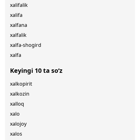
xalifalik
xalifa
xalfana
xalfalik
xalfa-shogird
xalfa
Keyingi 10 ta so‘z
xalkopirit
xalkozin
xalloq
xalo
xalojoy
xalos