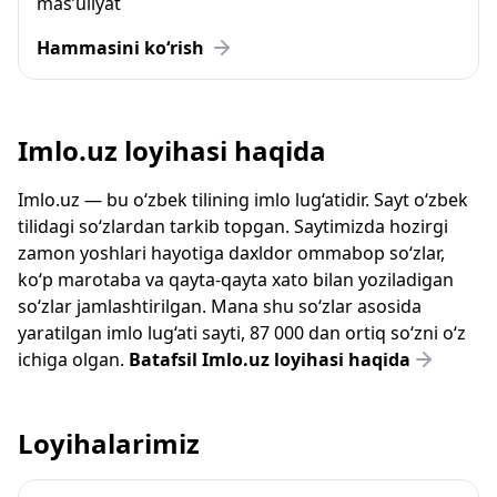
mas’uliyat
Hammasini ko‘rish
Imlo.uz loyihasi haqida
Imlo.uz — bu o‘zbek tilining imlo lug‘atidir. Sayt o‘zbek
tilidagi so‘zlardan tarkib topgan. Saytimizda hozirgi
zamon yoshlari hayotiga daxldor ommabop so‘zlar,
ko‘p marotaba va qayta-qayta xato bilan yoziladigan
so‘zlar jamlashtirilgan. Mana shu so‘zlar asosida
yaratilgan imlo lug‘ati sayti, 87 000 dan ortiq so‘zni o‘z
ichiga olgan.
Batafsil Imlo.uz loyihasi haqida
Loyihalarimiz