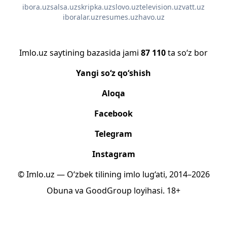
ibora.uz
salsa.uz
skripka.uz
slovo.uz
television.uz
vatt.uz
iboralar.uz
resumes.uz
havo.uz
Imlo.uz saytining bazasida jami
87 110
ta so‘z bor
Yangi so‘z qo‘shish
Aloqa
Facebook
Telegram
Instagram
© Imlo.uz — O‘zbek tilining imlo lug‘ati, 2014–2026
Obuna
va
GoodGroup
loyihasi.
18+