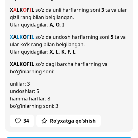
X
A
L
K
O
F
I
L
so‘zida unli harflarning soni
3
ta va ular
qizil rang bilan belgilangan.
Ular quyidagilar:
A, O, I
X
A
L
K
O
F
I
L
so‘zida undosh harflarning soni
5
ta va
ular ko‘k rang bilan belgilangan.
Ular quyidagilar:
X, L, K, F, L
XALKOFIL
so‘zidagi barcha harflarning va
bo‘g‘inlarning soni:
unlilar: 3
undoshlar: 5
hamma harflar: 8
bo‘g‘inlarning soni: 3
34
Ro‘yxatga qo‘shish