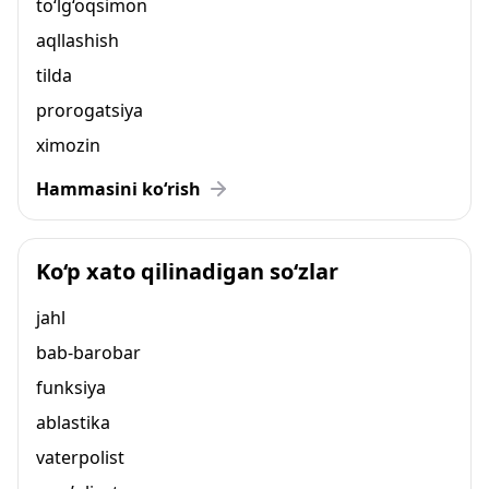
to‘lg‘oqsimon
aqllashish
tilda
prorogatsiya
ximozin
Hammasini ko‘rish
Ko‘p xato qilinadigan so‘zlar
jahl
bab-barobar
funksiya
ablastika
vaterpolist