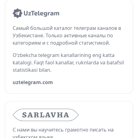
Самый большой каталог телеграм каналов в
Узбекистане. Только активные каналы по
категориям и с подробной статистикой.
O‘zbekcha telegram kanallarining eng katta
katalogi. Faqt faol kanallar, ruknlarda va batafsil
statistikasi bilan.
uztelegram.com
С нами вы научитесь грамотно писать на
узбекском языке.