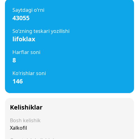
Saytdagi o‘rni
43055
So‘zning teskari yozilishi
lifoklax
Harflar soni
8
Ko‘rishlar soni
146
Kelishiklar
Bosh kelishik
Xalkofil