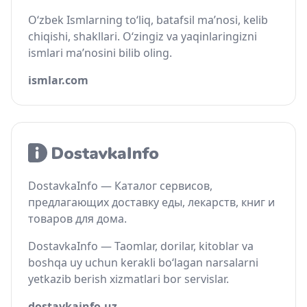
O‘zbek Ismlarning to‘liq, batafsil ma’nosi, kelib
chiqishi, shakllari. O‘zingiz va yaqinlaringizni
ismlari ma’nosini bilib oling.
ismlar.com
DostavkaInfo — Каталог сервисов,
предлагающих доставку еды, лекарств, книг и
товаров для дома.
DostavkaInfo — Taomlar, dorilar, kitoblar va
boshqa uy uchun kerakli bo‘lagan narsalarni
yetkazib berish xizmatlari bor servislar.
dostavkainfo.uz