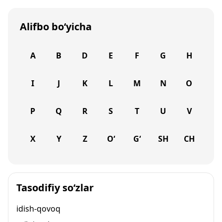
Alifbo bo‘yicha
A
B
D
E
F
G
H
I
J
K
L
M
N
O
P
Q
R
S
T
U
V
X
Y
Z
O‘
G‘
SH
CH
Tasodifiy so‘zlar
idish-qovoq