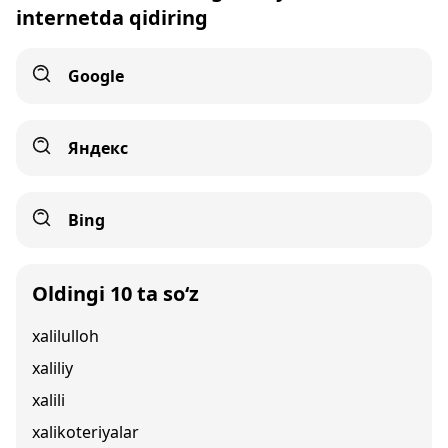
internetda qidiring
Google
Яндекс
Bing
Oldingi 10 ta so‘z
xalilulloh
xaliliy
xalili
xalikoteriyalar