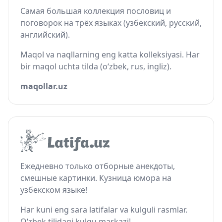
Самая большая коллекция пословиц и
поговорок на трёх языках (узбекский, русский,
английский).
Maqol va naqllarning eng katta kolleksiyasi. Har
bir maqol uchta tilda (o‘zbek, rus, ingliz).
maqollar.uz
Ежедневно только отборные анекдоты,
смешные картинки. Кузница юмора на
узбекском языке!
Har kuni eng sara latifalar va kulguli rasmlar.
O‘zbek tilidagi kulgu markazi!