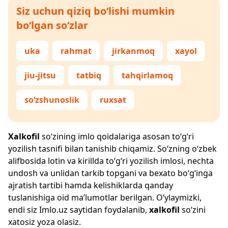
Siz uchun qiziq bo‘lishi mumkin
bo‘lgan so‘zlar
uka
rahmat
jirkanmoq
xayol
jiu-jitsu
tatbiq
tahqirlamoq
so‘zshunoslik
ruxsat
Xalkofil
so‘zining imlo qoidalariga asosan to‘g‘ri
yozilish tasnifi bilan tanishib chiqamiz. So‘zning o‘zbek
alifbosida lotin va kirillda to‘g‘ri yozilish imlosi, nechta
undosh va unlidan tarkib topgani va bexato bo‘g‘inga
ajratish tartibi hamda kelishiklarda qanday
tuslanishiga oid ma’lumotlar berilgan. O‘ylaymizki,
endi siz
Imlo.uz
saytidan foydalanib,
xalkofil
so‘zini
xatosiz yoza olasiz.