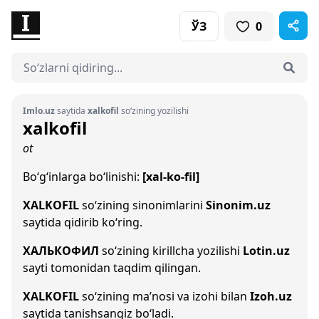
ЎЗ
0
Imlo.uz
saytida
xalkofil
so‘zining yozilishi
xalkofil
ot
Bo‘g‘inlarga bo‘linishi:
[xal-ko-fil]
XALKOFIL
so‘zining sinonimlarini
Sinonim.uz
saytida qidirib ko‘ring.
ХАЛЬКОФИЛ
so‘zining kirillcha yozilishi
Lotin.uz
sayti tomonidan taqdim qilingan.
XALKOFIL
so‘zining ma’nosi va izohi bilan
Izoh.uz
saytida tanishsangiz bo‘ladi.