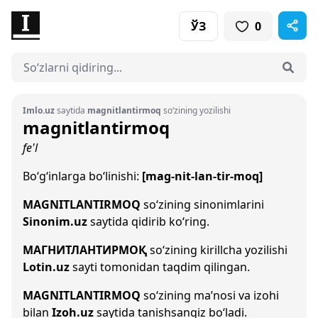
ЎЗ
0
Imlo.uz
saytida
magnitlantirmoq
so‘zining yozilishi
magnitlantirmoq
fe'l
Bo‘g‘inlarga bo‘linishi:
[mag-nit-lan-tir-moq]
MAGNITLANTIRMOQ
so‘zining sinonimlarini
Sinonim.uz
saytida qidirib ko‘ring.
МАГНИТЛАНТИРМОҚ
so‘zining kirillcha yozilishi
Lotin.uz
sayti tomonidan taqdim qilingan.
MAGNITLANTIRMOQ
so‘zining ma’nosi va izohi
bilan
Izoh.uz
saytida tanishsangiz bo‘ladi.