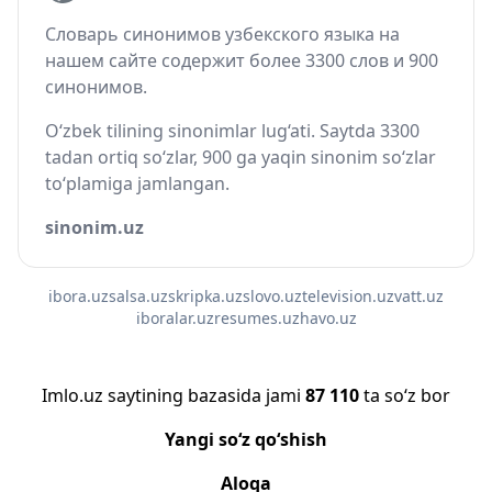
Словарь синонимов узбекского языка на
нашем сайте содержит более 3300 слов и 900
синонимов.
O‘zbek tilining sinonimlar lug‘ati. Saytda 3300
tadan ortiq so‘zlar, 900 ga yaqin sinonim so‘zlar
to‘plamiga jamlangan.
sinonim.uz
ibora.uz
salsa.uz
skripka.uz
slovo.uz
television.uz
vatt.uz
iboralar.uz
resumes.uz
havo.uz
Imlo.uz saytining bazasida jami
87 110
ta so‘z bor
Yangi so‘z qo‘shish
Aloqa