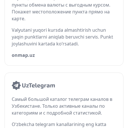
пункты обмена валюты с выгодным курсом.
Покажет местоположение пункта прямо на
карте.
Valyutani yuqori kursda almashtirish uchun
yaqin punktlarni aniqlab beruvchi servis. Punkt
joylashuvini kartada ko‘rsatadi.
onmap.uz
Самый большой каталог телеграм каналов в
Узбекистане. Только активные каналы по
категориям и с подробной статистикой.
O‘zbekcha telegram kanallarining eng katta