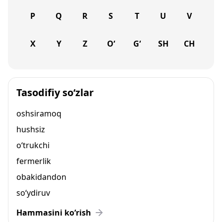
P
Q
R
S
T
U
V
X
Y
Z
O‘
G‘
SH
CH
Tasodifiy so‘zlar
oshsiramoq
hushsiz
o‘trukchi
fermerlik
obakidandon
so‘ydiruv
Hammasini ko‘rish