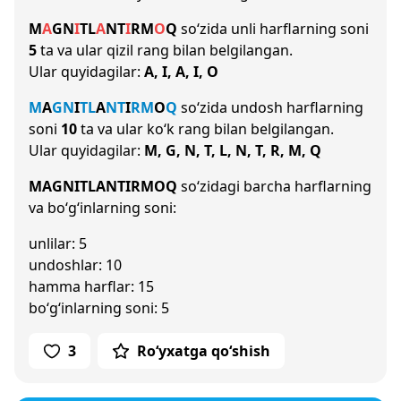
M
A
G
N
I
T
L
A
N
T
I
R
M
O
Q
so‘zida unli harflarning soni
5
ta va ular qizil rang bilan belgilangan.
Ular quyidagilar:
A, I, A, I, O
M
A
G
N
I
T
L
A
N
T
I
R
M
O
Q
so‘zida undosh harflarning
soni
10
ta va ular ko‘k rang bilan belgilangan.
Ular quyidagilar:
M, G, N, T, L, N, T, R, M, Q
MAGNITLANTIRMOQ
so‘zidagi barcha harflarning
va bo‘g‘inlarning soni:
unlilar: 5
undoshlar: 10
hamma harflar: 15
bo‘g‘inlarning soni: 5
3
Ro‘yxatga qo‘shish