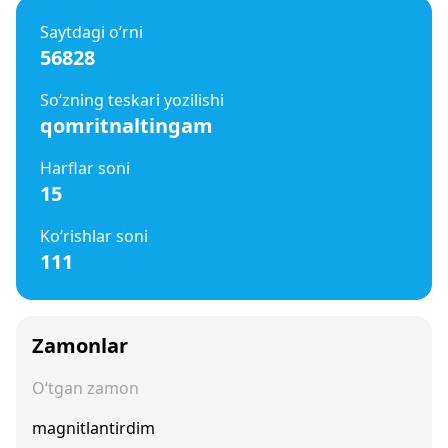
Saytdagi o‘rni
56828
So‘zning teskari yozilishi
qomritnaltingam
Harflar soni
15
Ko‘rishlar soni
111
Zamonlar
O‘tgan zamon
magnitlantirdim