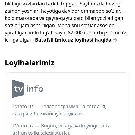
tilidagi so‘zlardan tarkib topgan. Saytimizda hozirgi
zamon yoshlari hayotiga daxldor ommabop so‘zlar,
ko‘p marotaba va qayta-qayta xato bilan yoziladigan
so‘zlar jamlashtirilgan. Mana shu so‘zlar asosida
yaratilgan imlo lug‘ati sayti, 87 000 dan ortiq so‘zni o‘z
ichiga olgan.
Batafsil Imlo.uz loyihasi haqida
Loyihalarimiz
TVinfo.uz — Телепрограмма на сегодня,
завтра и ближайшую неделю.
TVinfo.uz — Bugun, ertaga va keyingi hafta
uchun to‘liq teledasturlar.