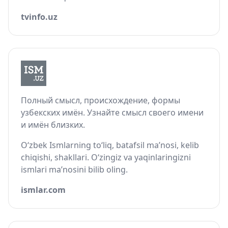
tvinfo.uz
Полный смысл, происхождение, формы
узбекских имён. Узнайте смысл своего имени
и имён близких.
O‘zbek Ismlarning to‘liq, batafsil ma’nosi, kelib
chiqishi, shakllari. O‘zingiz va yaqinlaringizni
ismlari ma’nosini bilib oling.
ismlar.com