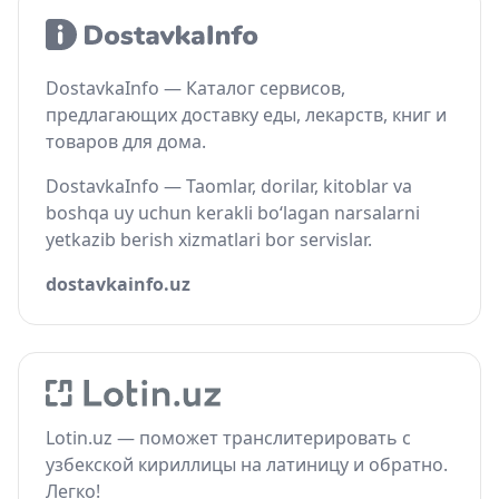
DostavkaInfo — Каталог сервисов,
предлагающих доставку еды, лекарств, книг и
товаров для дома.
DostavkaInfo — Taomlar, dorilar, kitoblar va
boshqa uy uchun kerakli bo‘lagan narsalarni
yetkazib berish xizmatlari bor servislar.
dostavkainfo.uz
Lotin.uz — поможет транслитерировать с
узбекской кириллицы на латиницу и обратно.
Легко!