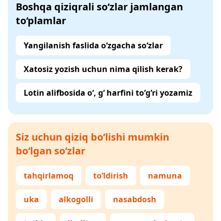
Boshqa qiziqrali so‘zlar jamlangan
to‘plamlar
Yangilanish faslida o‘zgacha so‘zlar
Xatosiz yozish uchun nima qilish kerak?
Lotin alifbosida o‘, g‘ harfini to‘g‘ri yozamiz
Siz uchun qiziq bo‘lishi mumkin
bo‘lgan so‘zlar
tahqirlamoq
to‘ldirish
namuna
uka
alkogolli
nasabdosh