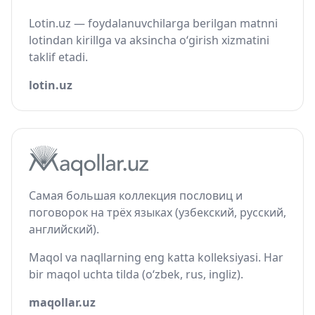
Lotin.uz — foydalanuvchilarga berilgan matnni
lotindan kirillga va aksincha o‘girish xizmatini
taklif etadi.
lotin.uz
Самая большая коллекция пословиц и
поговорок на трёх языках (узбекский, русский,
английский).
Maqol va naqllarning eng katta kolleksiyasi. Har
bir maqol uchta tilda (o‘zbek, rus, ingliz).
maqollar.uz