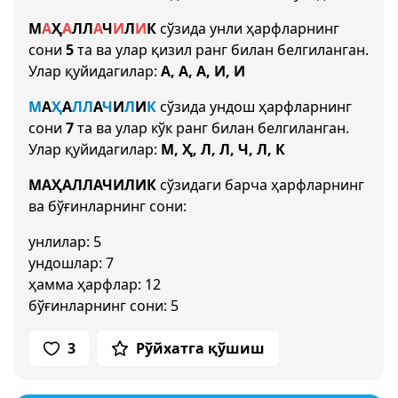
М
А
Ҳ
А
Л
Л
А
Ч
И
Л
И
К
сўзида унли ҳарфларнинг
сони
5
та ва улар қизил ранг билан белгиланган.
Улар қуйидагилар:
А, А, А, И, И
М
А
Ҳ
А
Л
Л
А
Ч
И
Л
И
К
сўзида ундош ҳарфларнинг
сони
7
та ва улар кўк ранг билан белгиланган.
Улар қуйидагилар:
М, Ҳ, Л, Л, Ч, Л, К
МАҲАЛЛАЧИЛИК
сўзидаги барча ҳарфларнинг
ва бўғинларнинг сони:
унлилар: 5
ундошлар: 7
ҳамма ҳарфлар: 12
бўғинларнинг сони: 5
3
Рўйхатга қўшиш