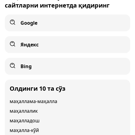
сайтларни интернетда қидиринг
Google
Яндекс
Bing
Олдинги 10 та сўз
маҳаллама-маҳалла
маҳаллалик
маҳалладош
маҳалла-кўй