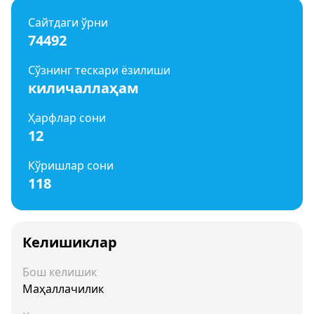
Сайтдаги ўрни
74492
Сўзнинг тескари ёзилиши
киличаллаҳам
Ҳарфлар сони
12
Кўришлар сони
118
Келишиклар
Бош келишик
Маҳаллачилик