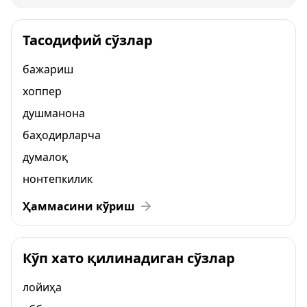
Тасодифий сўзлар
бажариш
хоппер
душманона
баҳодирларча
думалоқ
нонтепкилик
Ҳаммасини кўриш
Кўп хато қилинадиган сўзлар
лойиҳа