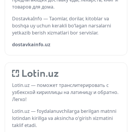
товаров для дома.
DostavkaInfo — Taomlar, dorilar, kitoblar va
boshqa uy uchun kerakli bo‘lagan narsalarni
yetkazib berish xizmatlari bor servislar.
dostavkainfo.uz
Lotin.uz — поможет транслитерировать с
узбекской кириллицы на латиницу и обратно.
Легко!
Lotin.uz — foydalanuvchilarga berilgan matnni
lotindan kirillga va aksincha o‘girish xizmatini
taklif etadi.