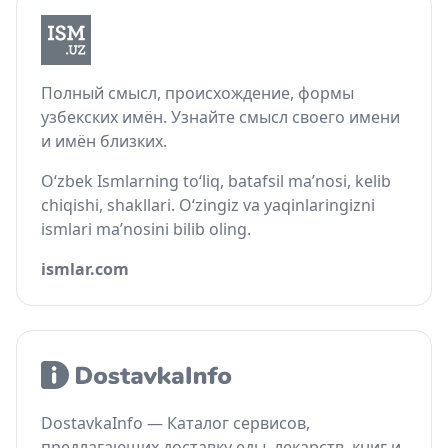
Полный смысл, происхождение, формы
узбекских имён. Узнайте смысл своего имени
и имён близких.
O‘zbek Ismlarning to‘liq, batafsil ma’nosi, kelib
chiqishi, shakllari. O‘zingiz va yaqinlaringizni
ismlari ma’nosini bilib oling.
ismlar.com
DostavkaInfo — Каталог сервисов,
предлагающих доставку еды, лекарств, книг и