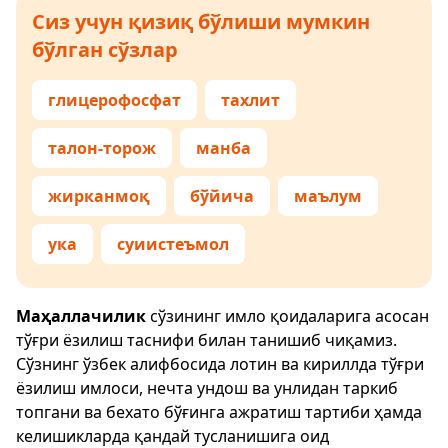
Сиз учун қизиқ бўлиши мумкин
бўлган сўзлар
глицерофосфат
тахлит
талон-торож
манба
жирканмоқ
бўйича
маълум
ука
суиистеъмол
Маҳаллачилик
сўзининг имло қоидаларига асосан
тўғри ёзилиш таснифи билан танишиб чиқамиз.
Сўзнинг ўзбек алифбосида лотин ва кириллда тўғри
ёзилиш имлоси, нечта ундош ва унлидан таркиб
топгани ва бехато бўғинга ажратиш тартиби ҳамда
келишикларда қандай тусланишига оид