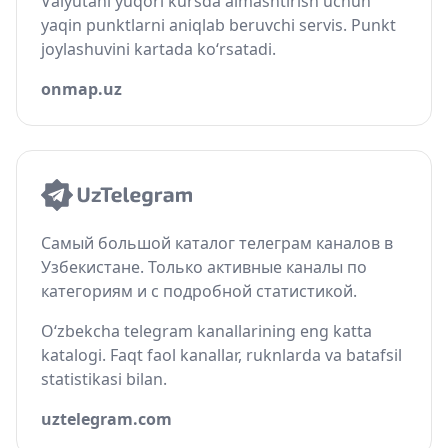
Valyutani yuqori kursda almashtirish uchun
yaqin punktlarni aniqlab beruvchi servis. Punkt
joylashuvini kartada ko‘rsatadi.
onmap.uz
Самый большой каталог телеграм каналов в
Узбекистане. Только активные каналы по
категориям и с подробной статистикой.
O‘zbekcha telegram kanallarining eng katta
katalogi. Faqt faol kanallar, ruknlarda va batafsil
statistikasi bilan.
uztelegram.com