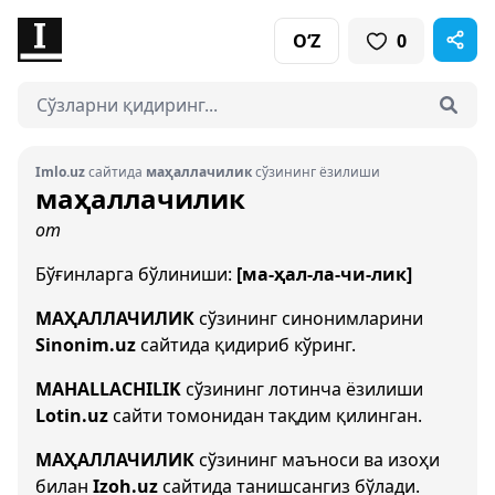
O‘Z
0
Imlo.uz
сайтида
маҳаллачилик
сўзининг ёзилиши
маҳаллачилик
от
Бўғинларга бўлиниши:
[ма-ҳал-ла-чи-лик]
МАҲАЛЛАЧИЛИК
сўзининг синонимларини
Sinonim.uz
сайтида қидириб кўринг.
MAHALLACHILIK
сўзининг лотинча ёзилиши
Lotin.uz
сайти томонидан тақдим қилинган.
МАҲАЛЛАЧИЛИК
сўзининг маъноси ва изоҳи
билан
Izoh.uz
сайтида танишсангиз бўлади.