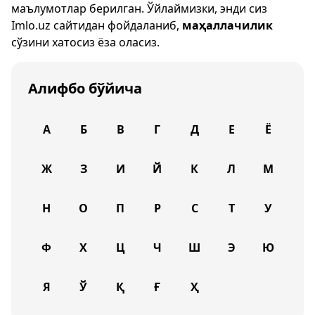
маълумотлар берилган. Ўйлаймизки, энди сиз
Imlo.uz
сайтидан фойдаланиб,
маҳаллачилик
сўзини хатосиз ёза оласиз.
Алифбо бўйича
А
Б
В
Г
Д
Е
Ё
Ж
З
И
Й
К
Л
М
Н
О
П
Р
С
Т
У
Ф
Х
Ц
Ч
Ш
Э
Ю
Я
Ў
Қ
Ғ
Ҳ