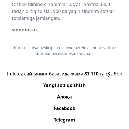
O‘zbek tilining sinonimlar lug‘ati. Saytda 3300
tadan ortiq so‘zlar, 900 ga yaqin sinonim so‘zlar
to‘plamiga jamlangan.
sinonim.uz
ibora.uz
salsa.uz
skripka.uz
slovo.uz
television.uz
vatt.uz
iboralar.uz
resumes.uz
havo.uz
Imlo.uz сайтининг базасида жами
87 110
та сўз бор
Yangi so‘z qo‘shish
Алоқа
Facebook
Telegram