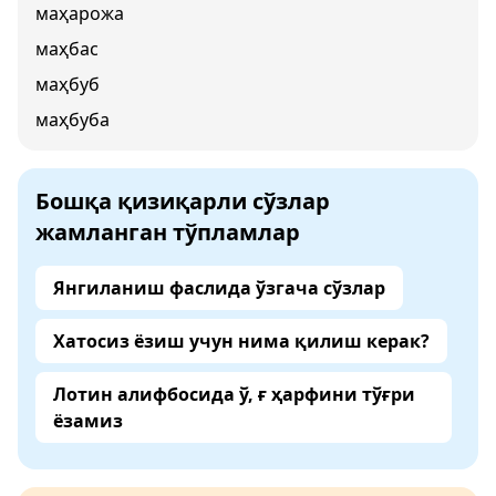
маҳарожа
маҳбас
маҳбуб
маҳбуба
Бошқа қизиқарли сўзлар
жамланган тўпламлар
Янгиланиш фаслида ўзгача сўзлар
Хатосиз ёзиш учун нима қилиш керак?
Лотин алифбосида ў, ғ ҳарфини тўғри
ёзамиз