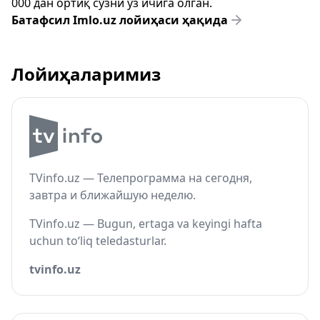
000 дан ортиқ сўзни ўз ичига олган.
Батафсил Imlo.uz лойиҳаси ҳақида
Лойиҳаларимиз
TVinfo.uz — Телепрограмма на сегодня,
завтра и ближайшую неделю.
TVinfo.uz — Bugun, ertaga va keyingi hafta
uchun to‘liq teledasturlar.
tvinfo.uz