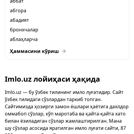
аббат
абгора
абадият
бронхчалар
аблаҳларча
Ҳаммасини кўриш
Imlo.uz лойиҳаси ҳақида
Imlo.uz — бу ўзбек тилининг имло луғатидир. Сайт
ўзбек тилидаги сўзлардан таркиб топган.
Сайтимизда ҳозирги замон ёшлари ҳаётига дахлдор
оммабоп сўзлар, кўп маротаба ва қайта-қайта хато
билан ёзиладиган сўзлар жамлаштирилган. Мана
шу сўзлар асосида яратилган имло луғати сайти, 87