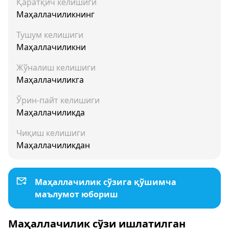
Қаратқич келишиги
Маҳаллачиликнинг
Тушум келишиги
Маҳаллачиликни
Жўналиш келишиги
Маҳаллачиликга
Ўрин-пайт келишиги
Маҳаллачиликда
Чиқиш келишиги
Маҳаллачиликдан
Маҳаллачилик сўзига қўшимча
маълумот юбориш
Маҳаллачилик сўзи ишлатилган