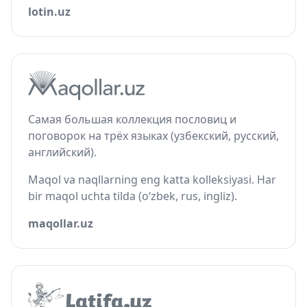
lotin.uz
Самая большая коллекция пословиц и
поговорок на трёх языках (узбекский, русский,
английский).
Maqol va naqllarning eng katta kolleksiyasi. Har
bir maqol uchta tilda (o‘zbek, rus, ingliz).
maqollar.uz