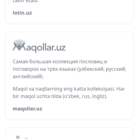
taklif etadi.
lotin.uz
Самая большая коллекция пословиц и
поговорок на трёх языках (узбекский, русский,
английский).
Maqol va naqllarning eng katta kolleksiyasi. Har
bir maqol uchta tilda (o‘zbek, rus, ingliz).
maqollar.uz