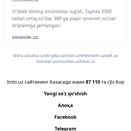
O‘zbek tilining sinonimlar lug‘ati. Saytda 3300
tadan ortiq so‘zlar, 900 ga yaqin sinonim so‘zlar
to‘plamiga jamlangan.
sinonim.uz
ibora.uz
salsa.uz
skripka.uz
slovo.uz
television.uz
vatt.uz
iboralar.uz
resumes.uz
havo.uz
Imlo.uz сайтининг базасида жами
87 110
та сўз бор
Yangi so‘z qo‘shish
Алоқа
Facebook
Telegram