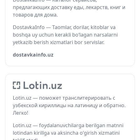
предлагающих доставку еды, лекарств, книг и
товаров для дома.
DostavkaInfo — Taomlar, dorilar, kitoblar va
boshqa uy uchun kerakli bo‘lagan narsalarni
yetkazib berish xizmatlari bor servislar.
dostavkainfo.uz
Lotin.uz — поможет транслитерировать с
узбекской кириллицы на латиницу и обратно.
Легко!
Lotin.uz — foydalanuvchilarga berilgan matnni
lotindan kirillga va aksincha o‘girish xizmatini