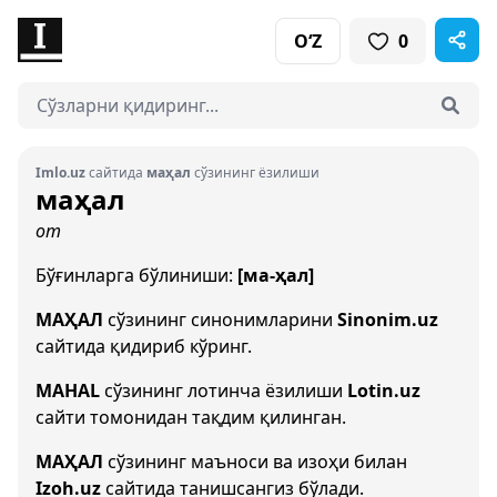
O‘Z
0
Imlo.uz
сайтида
маҳал
сўзининг ёзилиши
маҳал
от
Бўғинларга бўлиниши:
[ма-ҳал]
МАҲАЛ
сўзининг синонимларини
Sinonim.uz
сайтида қидириб кўринг.
MAHAL
сўзининг лотинча ёзилиши
Lotin.uz
сайти томонидан тақдим қилинган.
МАҲАЛ
сўзининг маъноси ва изоҳи билан
Izoh.uz
сайтида танишсангиз бўлади.