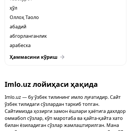
ҳўл
Оллоҳ Таоло
абадий
абгорланганлик
арабеска
Ҳаммасини кўриш
Imlo.uz лойиҳаси ҳақида
Imlo.uz — бу ўзбек тилининг имло луғатидир. Сайт
ўзбек тилидаги сўзлардан таркиб топган.
Сайтимизда ҳозирги замон ёшлари ҳаётига дахлдор
оммабоп сўзлар, кўп маротаба ва қайта-қайта хато
билан ёзиладиган сўзлар жамлаштирилган. Мана