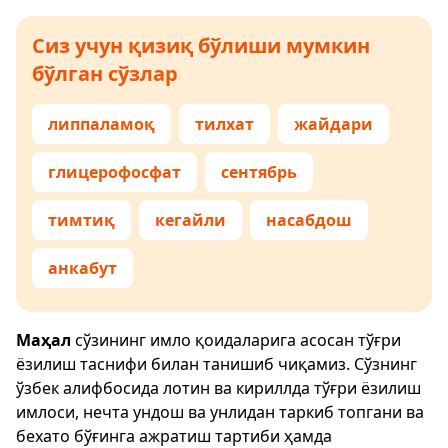
Сиз учун қизиқ бўлиши мумкин
бўлган сўзлар
липпаламоқ
тилхат
жайдари
глицерофосфат
сентябрь
тимтиқ
кегайли
насабдош
анкабут
Маҳал
сўзининг имло қоидаларига асосан тўғри
ёзилиш таснифи билан танишиб чиқамиз. Сўзнинг
ўзбек алифбосида лотин ва кириллда тўғри ёзилиш
имлоси, нечта ундош ва унлидан таркиб топгани ва
бехато бўғинга ажратиш тартиби ҳамда