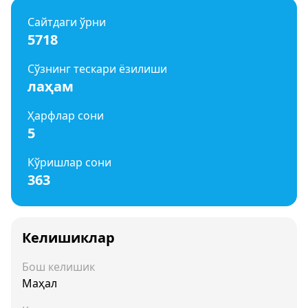
Сайтдаги ўрни
5718
Сўзнинг тескари ёзилиши
лаҳам
Ҳарфлар сони
5
Кўришлар сони
363
Келишиклар
Бош келишик
Маҳал