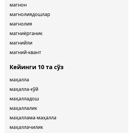
магнон
магнолиядошлар
магнолия
магниёрганик
магнийли
магний-квант
Кейинги 10 та сўз
маҳалла
маҳалла-кўй
маҳалладош
маҳаллалик
маҳаллама-маҳалла
маҳаллачилик