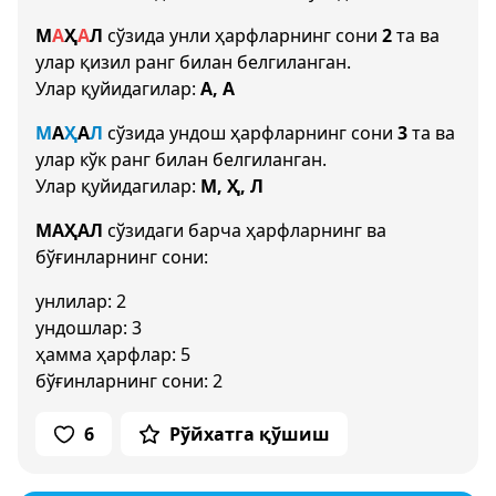
М
А
Ҳ
А
Л
сўзида унли ҳарфларнинг сони
2
та ва
улар қизил ранг билан белгиланган.
Улар қуйидагилар:
А, А
М
А
Ҳ
А
Л
сўзида ундош ҳарфларнинг сони
3
та ва
улар кўк ранг билан белгиланган.
Улар қуйидагилар:
М, Ҳ, Л
МАҲАЛ
сўзидаги барча ҳарфларнинг ва
бўғинларнинг сони:
унлилар: 2
ундошлар: 3
ҳамма ҳарфлар: 5
бўғинларнинг сони: 2
6
Рўйхатга қўшиш