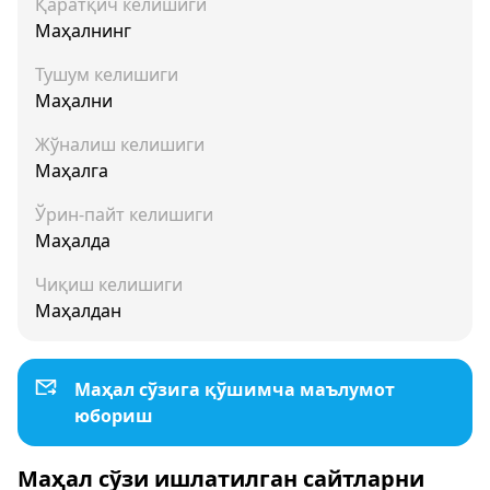
Қаратқич келишиги
Маҳалнинг
Тушум келишиги
Маҳални
Жўналиш келишиги
Маҳалга
Ўрин-пайт келишиги
Маҳалда
Чиқиш келишиги
Маҳалдан
Маҳал сўзига қўшимча маълумот
юбориш
Маҳал сўзи ишлатилган сайтларни