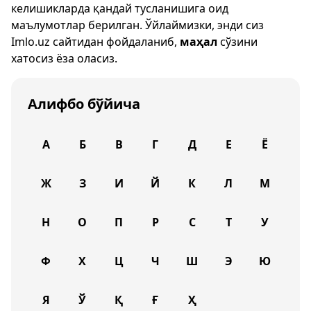
келишикларда қандай тусланишига оид
маълумотлар берилган. Ўйлаймизки, энди сиз
Imlo.uz
сайтидан фойдаланиб,
маҳал
сўзини
хатосиз ёза оласиз.
Алифбо бўйича
А
Б
В
Г
Д
Е
Ё
Ж
З
И
Й
К
Л
М
Н
О
П
Р
С
Т
У
Ф
Х
Ц
Ч
Ш
Э
Ю
Я
Ў
Қ
Ғ
Ҳ