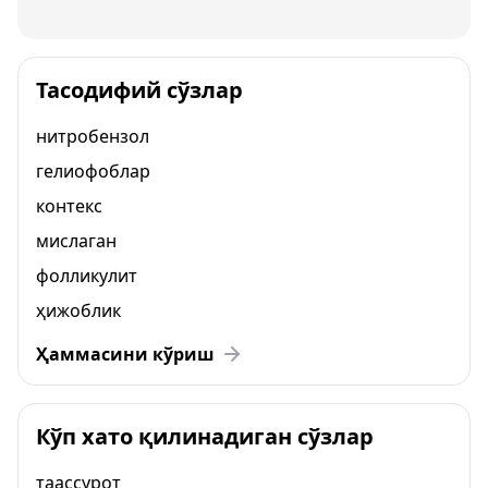
Тасодифий сўзлар
нитробензол
гелиофоблар
контекс
мислаган
фолликулит
ҳижоблик
Ҳаммасини кўриш
Кўп хато қилинадиган сўзлар
таассурот