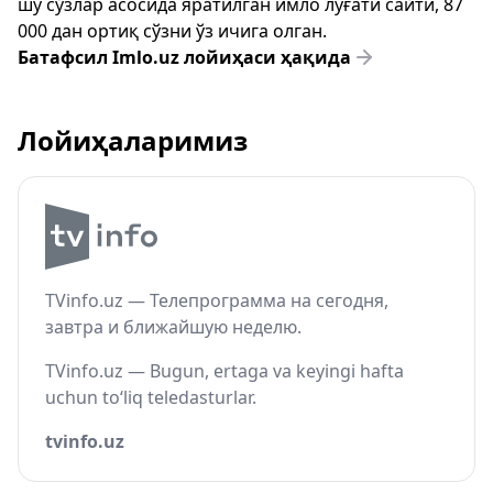
шу сўзлар асосида яратилган имло луғати сайти, 87
000 дан ортиқ сўзни ўз ичига олган.
Батафсил Imlo.uz лойиҳаси ҳақида
Лойиҳаларимиз
TVinfo.uz — Телепрограмма на сегодня,
завтра и ближайшую неделю.
TVinfo.uz — Bugun, ertaga va keyingi hafta
uchun to‘liq teledasturlar.
tvinfo.uz