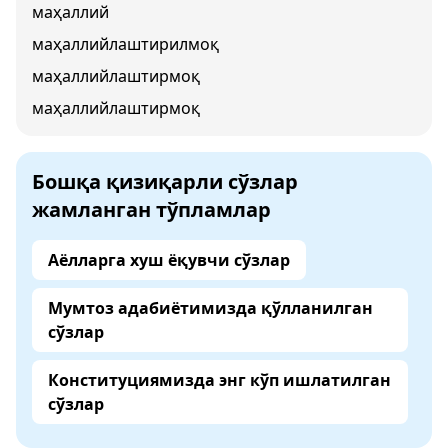
маҳаллий
маҳаллийлаштирилмоқ
маҳаллийлаштирмоқ
маҳаллийлаштирмоқ
Бошқа қизиқарли сўзлар
жамланган тўпламлар
Аёлларга хуш ёқувчи сўзлар
Мумтоз адабиётимизда қўлланилган
сўзлар
Конституциямизда энг кўп ишлатилган
сўзлар