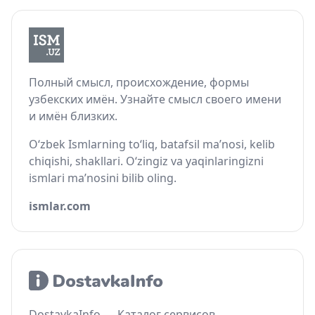
Полный смысл, происхождение, формы
узбекских имён. Узнайте смысл своего имени
и имён близких.
O‘zbek Ismlarning to‘liq, batafsil ma’nosi, kelib
chiqishi, shakllari. O‘zingiz va yaqinlaringizni
ismlari ma’nosini bilib oling.
ismlar.com
DostavkaInfo — Каталог сервисов,