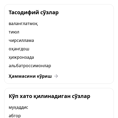
Тасодифий сўзлар
валанглатмоқ
тиюл
чирсиллама
оҳангдош
ҳижронзада
альбатроссимонлар
Ҳаммасини кўриш
Кўп хато қилинадиган сўзлар
муҳаддис
абгор