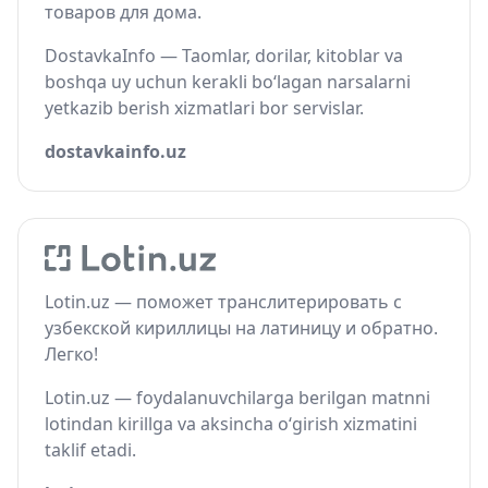
товаров для дома.
DostavkaInfo — Taomlar, dorilar, kitoblar va
boshqa uy uchun kerakli bo‘lagan narsalarni
yetkazib berish xizmatlari bor servislar.
dostavkainfo.uz
Lotin.uz — поможет транслитерировать с
узбекской кириллицы на латиницу и обратно.
Легко!
Lotin.uz — foydalanuvchilarga berilgan matnni
lotindan kirillga va aksincha o‘girish xizmatini
taklif etadi.