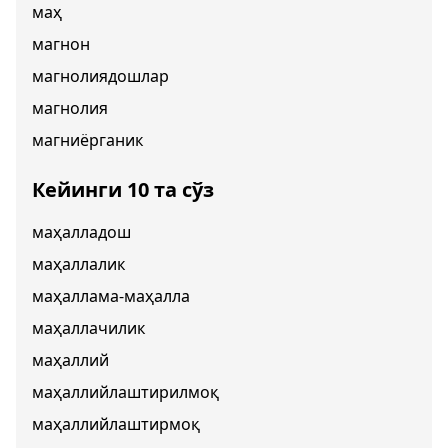
маҳ
магнон
магнолиядошлар
магнолия
магниёрганик
Кейинги 10 та сўз
маҳалладош
маҳаллалик
маҳаллама-маҳалла
маҳаллачилик
маҳаллий
маҳаллийлаштирилмоқ
маҳаллийлаштирмоқ