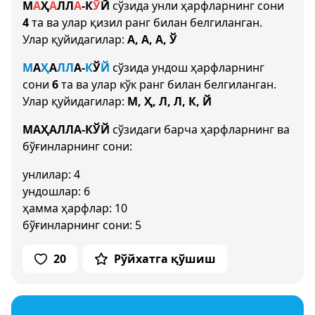
М
А
Ҳ
А
Л
Л
А
-
К
Ў
Й
сўзида унли ҳарфларнинг сони
4
та ва улар қизил ранг билан белгиланган.
Улар қуйидагилар:
А, А, А, Ў
М
А
Ҳ
А
Л
Л
А
-
К
Ў
Й
сўзида ундош ҳарфларнинг
сони
6
та ва улар кўк ранг билан белгиланган.
Улар қуйидагилар:
М, Ҳ, Л, Л, К, Й
МАҲАЛЛА-КЎЙ
сўзидаги барча ҳарфларнинг ва
бўғинларнинг сони:
унлилар: 4
ундошлар: 6
ҳамма ҳарфлар: 10
бўғинларнинг сони: 5
20
Рўйхатга қўшиш