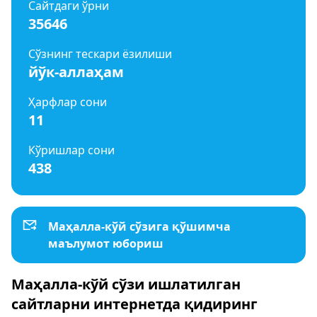
Сайтдаги ўрни
35646
Сўзнинг тескари ёзилиши
йўк-аллаҳам
Ҳарфлар сони
11
Кўришлар сони
438
Маҳалла-кўй сўзига қўшимча
маълумот юбориш
Маҳалла-кўй сўзи ишлатилган
сайтларни интернетда қидиринг