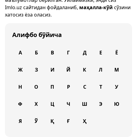
маълумотлар берилган. Ўйлаймизки, энди сиз
Imlo.uz
сайтидан фойдаланиб,
маҳалла-кўй
сўзини
хатосиз ёза оласиз.
Алифбо бўйича
А
Б
В
Г
Д
Е
Ё
Ж
З
И
Й
К
Л
М
Н
О
П
Р
С
Т
У
Ф
Х
Ц
Ч
Ш
Э
Ю
Я
Ў
Қ
Ғ
Ҳ