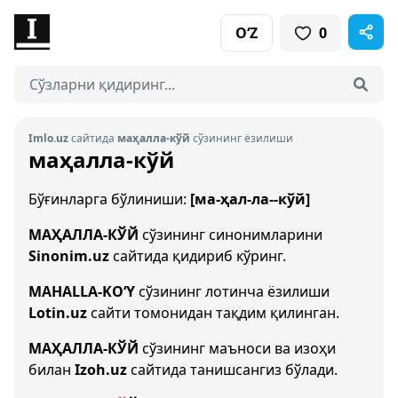
O‘Z
0
Imlo.uz
сайтида
маҳалла-кўй
сўзининг ёзилиши
маҳалла-кўй
Бўғинларга бўлиниши:
[ма-ҳал-ла--кўй]
МАҲАЛЛА-КЎЙ
сўзининг синонимларини
Sinonim.uz
сайтида қидириб кўринг.
MAHALLA-KO‘Y
сўзининг лотинча ёзилиши
Lotin.uz
сайти томонидан тақдим қилинган.
МАҲАЛЛА-КЎЙ
сўзининг маъноси ва изоҳи
билан
Izoh.uz
сайтида танишсангиз бўлади.