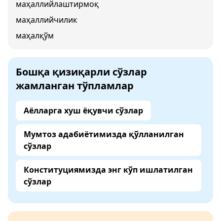
маҳаллийлаштирмоқ
маҳаллийчилик
маҳалқўм
Бошқа қизиқарли сўзлар
жамланган тўпламлар
Аёлларга хуш ёқувчи сўзлар
Мумтоз адабиётимизда қўлланилган
сўзлар
Конституциямизда энг кўп ишлатилган
сўзлар