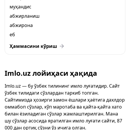
муҳандис
абжирланиш
абжирона
еб
Ҳаммасини кўриш
Imlo.uz лойиҳаси ҳақида
Imlo.uz — бу ўзбек тилининг имло луғатидир. Сайт
ўзбек тилидаги сўзлардан таркиб топган.
Сайтимизда ҳозирги замон ёшлари ҳаётига дахлдор
оммабоп сўзлар, кўп маротаба ва қайта-қайта хато
билан ёзиладиган сўзлар жамлаштирилган. Мана
шу сўзлар асосида яратилган имло луғати сайти, 87
000 дан ортиқ сўзни ўз ичига олган.