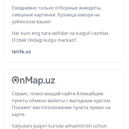
Ежедневно только отборные анекдоты,
смешные картинки. Кузница юмора на
узбекском языке!
Har kuni eng sara latifalar va kulguli rasmlar.
O‘zbek tilidagi kulgu markazi!
latifa.uz
Сервис, помогающий найти ближайшие
пункты обмена валюты с выгодным курсом.
Покажет местоположение пункта прямо на
карте.
Valyutani yuqori kursda almashtirish uchun