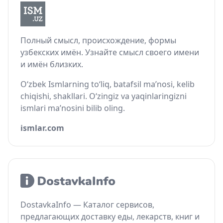
Полный смысл, происхождение, формы
узбекских имён. Узнайте смысл своего имени
и имён близких.
O‘zbek Ismlarning to‘liq, batafsil ma’nosi, kelib
chiqishi, shakllari. O‘zingiz va yaqinlaringizni
ismlari ma’nosini bilib oling.
ismlar.com
DostavkaInfo — Каталог сервисов,
предлагающих доставку еды, лекарств, книг и