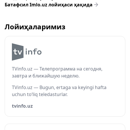
Батафсил Imlo.uz лойиҳаси ҳақида
Лойиҳаларимиз
TVinfo.uz — Телепрограмма на сегодня,
завтра и ближайшую неделю.
TVinfo.uz — Bugun, ertaga va keyingi hafta
uchun to‘liq teledasturlar.
tvinfo.uz