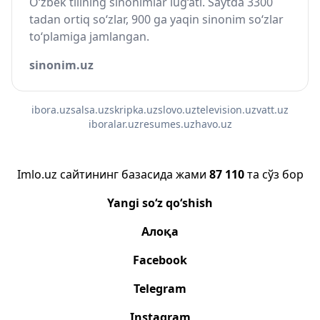
O‘zbek tilining sinonimlar lug‘ati. Saytda 3300
tadan ortiq so‘zlar, 900 ga yaqin sinonim so‘zlar
to‘plamiga jamlangan.
sinonim.uz
ibora.uz
salsa.uz
skripka.uz
slovo.uz
television.uz
vatt.uz
iboralar.uz
resumes.uz
havo.uz
Imlo.uz сайтининг базасида жами
87 110
та сўз бор
Yangi so‘z qo‘shish
Алоқа
Facebook
Telegram
Instagram