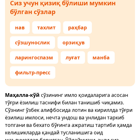
Сиз учун қизиқ бўлиши мумкин
бўлган сўзлар
нав
тахлит
раҳбар
сўзшунослик
орзиқув
ларингоспазм
луғат
манба
фильтр-пресс
Маҳалла-кўй
сўзининг имло қоидаларига асосан
тўғри ёзилиш таснифи билан танишиб чиқамиз.
Сўзнинг ўзбек алифбосида лотин ва кириллда тўғри
ёзилиш имлоси, нечта ундош ва унлидан таркиб
топгани ва бехато бўғинга ажратиш тартиби ҳамда
келишикларда қандай тусланишига оид