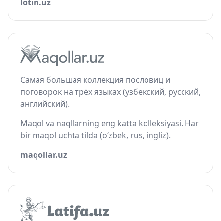
lotin.uz
Самая большая коллекция пословиц и
поговорок на трёх языках (узбекский, русский,
английский).
Maqol va naqllarning eng katta kolleksiyasi. Har
bir maqol uchta tilda (o‘zbek, rus, ingliz).
maqollar.uz