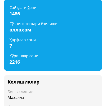
Сайтдаги ўрни
1486
Сўзнинг тескари ёзилиши
аллаҳам
Ҳарфлар сони
7
Кўришлар сони
2216
Келишиклар
Бош келишик
Маҳалла