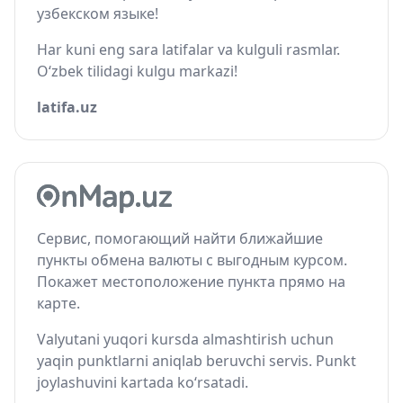
узбекском языке!
Har kuni eng sara latifalar va kulguli rasmlar.
O‘zbek tilidagi kulgu markazi!
latifa.uz
Сервис, помогающий найти ближайшие
пункты обмена валюты с выгодным курсом.
Покажет местоположение пункта прямо на
карте.
Valyutani yuqori kursda almashtirish uchun
yaqin punktlarni aniqlab beruvchi servis. Punkt
joylashuvini kartada ko‘rsatadi.