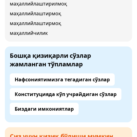
маҳаллийлаштирилмоқ
маҳаллийлаштирмоқ
маҳаллийлаштирмоқ
маҳаллийчилик
Бошқа қизиқарли сўзлар
жамланган тўпламлар
Нафсониятимизга тегадиган сўзлар
Конституцияда кўп учрайдиган сўзлар
Биздаги имкониятлар
Сиз учун қизиқ бўлиши мумкин