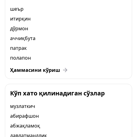
шеър
итирқин
дўрмон
аччиқбута
патрак
полапон
Ҳаммасини кўриш
Кўп хато қилинадиган сўзлар
музлаткич
абирафшон
абжақламоқ
давлатмандлик