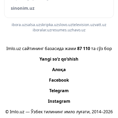
sinonim.uz
ibora.uz
salsa.uz
skripka.uz
slovo.uz
television.uz
vatt.uz
iboralar.uz
resumes.uz
havo.uz
Imlo.uz сайтининг базасида жами
87 110
та сўз бор
Yangi so‘z qo‘shish
Алоқа
Facebook
Telegram
Instagram
© Imlo.uz — Ўзбек тилининг имло луғати, 2014–2026