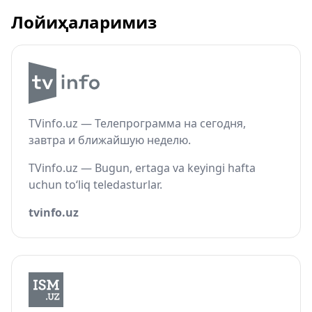
Лойиҳаларимиз
TVinfo.uz — Телепрограмма на сегодня,
завтра и ближайшую неделю.
TVinfo.uz — Bugun, ertaga va keyingi hafta
uchun to‘liq teledasturlar.
tvinfo.uz