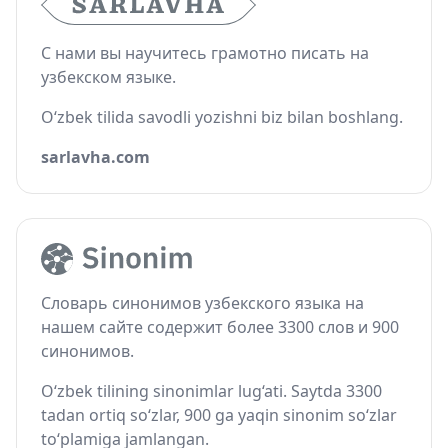
С нами вы научитесь грамотно писать на
узбекском языке.
O‘zbek tilida savodli yozishni biz bilan boshlang.
sarlavha.com
Словарь синонимов узбекского языка на
нашем сайте содержит более 3300 слов и 900
синонимов.
O‘zbek tilining sinonimlar lug‘ati. Saytda 3300
tadan ortiq so‘zlar, 900 ga yaqin sinonim so‘zlar
to‘plamiga jamlangan.