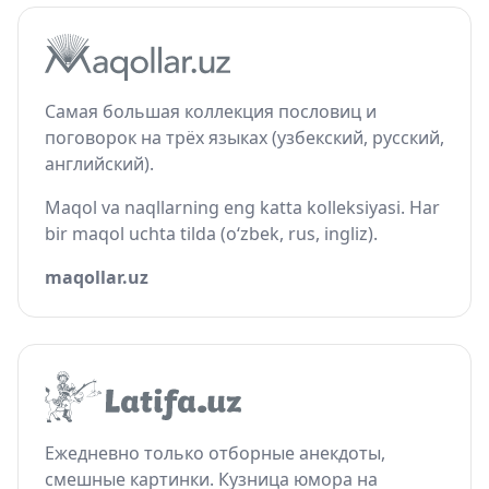
Самая большая коллекция пословиц и
поговорок на трёх языках (узбекский, русский,
английский).
Maqol va naqllarning eng katta kolleksiyasi. Har
bir maqol uchta tilda (o‘zbek, rus, ingliz).
maqollar.uz
Ежедневно только отборные анекдоты,
смешные картинки. Кузница юмора на