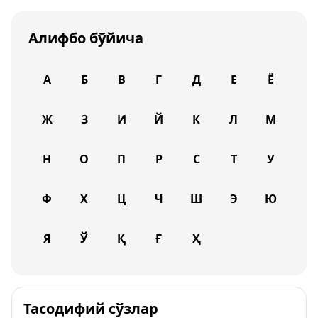
Алифбо бўйича
А
Б
В
Г
Д
Е
Ё
Ж
З
И
Й
К
Л
М
Н
О
П
Р
С
Т
У
Ф
Х
Ц
Ч
Ш
Э
Ю
Я
Ў
Қ
Ғ
Ҳ
Тасодифий сўзлар