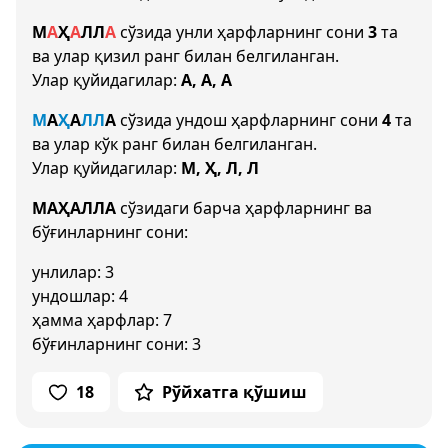
М
А
Ҳ
А
Л
Л
А
сўзида унли ҳарфларнинг сони
3
та
ва улар қизил ранг билан белгиланган.
Улар қуйидагилар:
А, А, А
М
А
Ҳ
А
Л
Л
А
сўзида ундош ҳарфларнинг сони
4
та
ва улар кўк ранг билан белгиланган.
Улар қуйидагилар:
М, Ҳ, Л, Л
МАҲАЛЛА
сўзидаги барча ҳарфларнинг ва
бўғинларнинг сони:
унлилар: 3
ундошлар: 4
ҳамма ҳарфлар: 7
бўғинларнинг сони: 3
18
Рўйхатга қўшиш