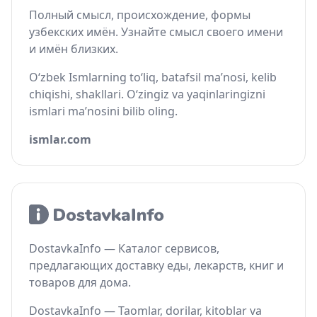
Полный смысл, происхождение, формы
узбекских имён. Узнайте смысл своего имени
и имён близких.
O‘zbek Ismlarning to‘liq, batafsil ma’nosi, kelib
chiqishi, shakllari. O‘zingiz va yaqinlaringizni
ismlari ma’nosini bilib oling.
ismlar.com
DostavkaInfo — Каталог сервисов,
предлагающих доставку еды, лекарств, книг и
товаров для дома.
DostavkaInfo — Taomlar, dorilar, kitoblar va