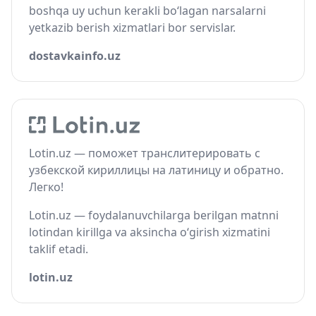
boshqa uy uchun kerakli bo‘lagan narsalarni
yetkazib berish xizmatlari bor servislar.
dostavkainfo.uz
Lotin.uz — поможет транслитерировать с
узбекской кириллицы на латиницу и обратно.
Легко!
Lotin.uz — foydalanuvchilarga berilgan matnni
lotindan kirillga va aksincha o‘girish xizmatini
taklif etadi.
lotin.uz