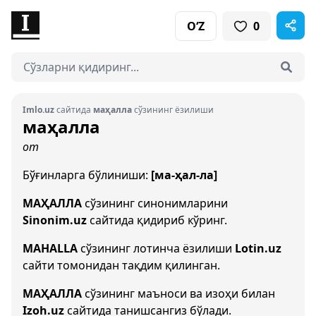
O‘Z
0
Imlo.uz
сайтида
маҳалла
сўзининг ёзилиши
маҳалла
от
Бўғинларга бўлиниши:
[ма-ҳал-ла]
МАҲАЛЛА
сўзининг синонимларини
Sinonim.uz
сайтида қидириб кўринг.
MAHALLA
сўзининг лотинча ёзилиши
Lotin.uz
сайти томонидан тақдим қилинган.
МАҲАЛЛА
сўзининг маъноси ва изоҳи билан
Izoh.uz
сайтида танишсангиз бўлади.