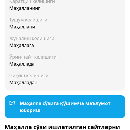
Қаратқич келишиги
Маҳалланинг
Тушум келишиги
Маҳаллани
Жўналиш келишиги
Маҳаллага
Ўрин-пайт келишиги
Маҳаллада
Чиқиш келишиги
Маҳалладан
Маҳалла сўзига қўшимча маълумот
юбориш
Маҳалла сўзи ишлатилган сайтларни