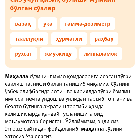
бўлган сўзлар
варақ
ука
гамма-дозиметр
тааллуқли
ҳурматли
раҳбар
рухсат
жиу-жицу
липпаламоқ
Маҳалла
сўзининг имло қоидаларига асосан тўғри
ёзилиш таснифи билан танишиб чиқамиз. Сўзнинг
ўзбек алифбосида лотин ва кириллда тўғри ёзилиш
имлоси, нечта ундош ва унлидан таркиб топгани ва
бехато бўғинга ажратиш тартиби ҳамда
келишикларда қандай тусланишига оид
маълумотлар берилган. Ўйлаймизки, энди сиз
Imlo.uz
сайтидан фойдаланиб,
маҳалла
сўзини
хатосиз ёза оласиз.