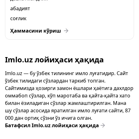
абадият
соғлик
Ҳаммасини кўриш
Imlo.uz лойиҳаси ҳақида
Imlo.uz — бу ўзбек тилининг имло луғатидир. Сайт
ўзбек тилидаги сўзлардан таркиб топган.
Сайтимизда ҳозирги замон ёшлари ҳаётига дахлдор
оммабоп сўзлар, кўп маротаба ва қайта-қайта хато
билан ёзиладиган сўзлар жамлаштирилган. Мана
шу сўзлар асосида яратилган имло луғати сайти, 87
000 дан ортиқ сўзни ўз ичига олган.
Батафсил Imlo.uz лойиҳаси ҳақида