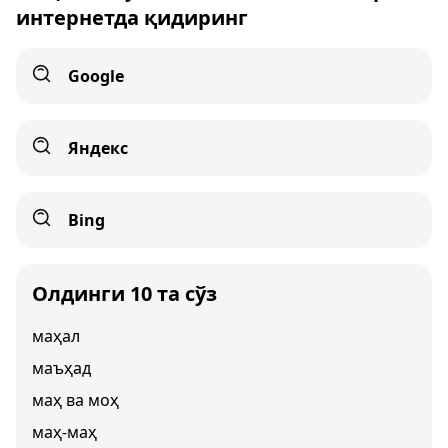
интернетда қидиринг
Google
Яндекс
Bing
Олдинги 10 та сўз
маҳал
маъҳад
маҳ ва моҳ
маҳ-маҳ