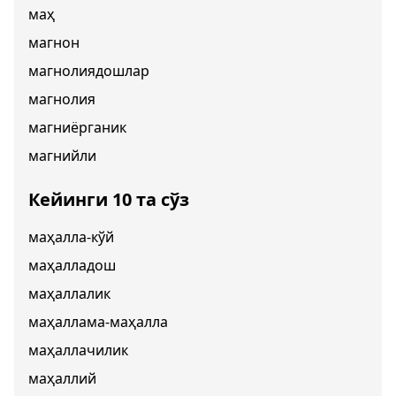
маҳ
магнон
магнолиядошлар
магнолия
магниёрганик
магнийли
Кейинги 10 та сўз
маҳалла-кўй
маҳалладош
маҳаллалик
маҳаллама-маҳалла
маҳаллачилик
маҳаллий