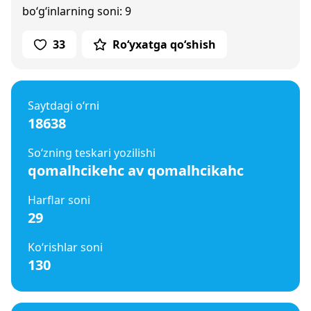
bo‘g‘inlarning soni: 9
33
Ro‘yxatga qo‘shish
Saytdagi o‘rni
18638
So‘zning teskari yozilishi
qomalhcikehc av qomalhcikahc
Harflar soni
29
Ko‘rishlar soni
130