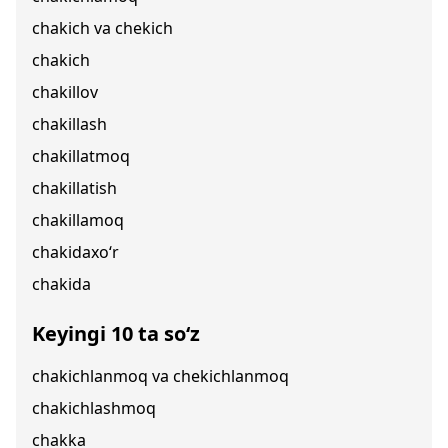
chakich va chekich
chakich
chakillov
chakillash
chakillatmoq
chakillatish
chakillamoq
chakidaxo‘r
chakida
Keyingi 10 ta so‘z
chakichlanmoq va chekichlanmoq
chakichlashmoq
chakka