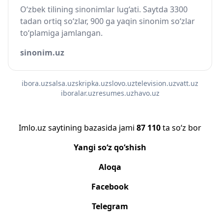
O‘zbek tilining sinonimlar lug‘ati. Saytda 3300
tadan ortiq so‘zlar, 900 ga yaqin sinonim so‘zlar
to‘plamiga jamlangan.
sinonim.uz
ibora.uz
salsa.uz
skripka.uz
slovo.uz
television.uz
vatt.uz
iboralar.uz
resumes.uz
havo.uz
Imlo.uz saytining bazasida jami
87 110
ta so‘z bor
Yangi so‘z qo‘shish
Aloqa
Facebook
Telegram