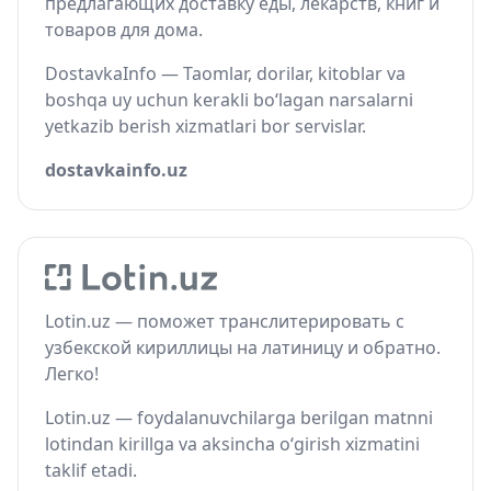
предлагающих доставку еды, лекарств, книг и
товаров для дома.
DostavkaInfo — Taomlar, dorilar, kitoblar va
boshqa uy uchun kerakli bo‘lagan narsalarni
yetkazib berish xizmatlari bor servislar.
dostavkainfo.uz
Lotin.uz — поможет транслитерировать с
узбекской кириллицы на латиницу и обратно.
Легко!
Lotin.uz — foydalanuvchilarga berilgan matnni
lotindan kirillga va aksincha o‘girish xizmatini
taklif etadi.