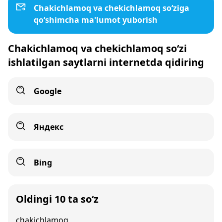
Chakichlamoq va chekichlamoq so‘ziga
qo‘shimcha ma'lumot yuborish
Chakichlamoq va chekichlamoq so‘zi
ishlatilgan saytlarni internetda qidiring
Google
Яндекс
Bing
Oldingi 10 ta so‘z
chakichlamoq