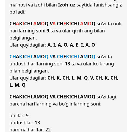
ma’nosi va izohi bilan
Izoh.uz
saytida tanishsangiz
bo‘ladi.
CH
A
K
I
CH
L
A
M
O
Q
V
A
CH
E
K
I
CH
L
A
M
O
Q
so‘zida unli
harflarning soni
9
ta va ular qizil rang bilan
belgilangan.
Ular quyidagilar:
A, I, A, O, A, E, I, A, O
CH
A
K
I
CH
L
A
M
O
Q
V
A
CH
E
K
I
CH
L
A
M
O
Q
so‘zida
undosh harflarning soni
13
ta va ular ko‘k rang
bilan belgilangan.
Ular quyidagilar:
CH, K, CH, L, M, Q, V, CH, K, CH,
L, M, Q
CHAKICHLAMOQ VA CHEKICHLAMOQ
so‘zidagi
barcha harflarning va bo‘g‘inlarning soni:
unlilar: 9
undoshlar: 13
hamma harflar: 22