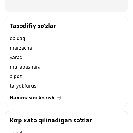
Tasodifiy so‘zlar
galdagi
marzacha
yaraq
mullabashara
alpoz
taryokfurush
Hammasini ko‘rish
Ko‘p xato qilinadigan so‘zlar
abdal