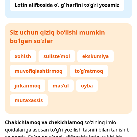
Lotin alifbosida o‘, g‘ harfini to‘g‘ri yozamiz
Siz uchun qiziq bo‘lishi mumkin
bo‘lgan so‘zlar
xohish
suiiste’mol
ekskursiya
muvofiqlashtirmoq
to‘g‘ratmoq
jirkanmoq
mas’ul
oyba
mutaxassis
Chakichlamoq va chekichlamoq
so‘zining imlo
qoidalariga asosan to‘g‘ri yozilish tasnifi bilan tanishib