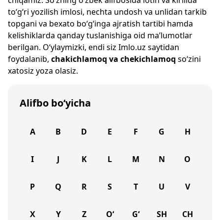
chiqamiz. So‘zning o‘zbek alifbosida lotin va kirillda
to‘g‘ri yozilish imlosi, nechta undosh va unlidan tarkib
topgani va bexato bo‘g‘inga ajratish tartibi hamda
kelishiklarda qanday tuslanishiga oid ma’lumotlar
berilgan. O‘ylaymizki, endi siz
Imlo.uz
saytidan
foydalanib,
chakichlamoq va chekichlamoq
so‘zini
xatosiz yoza olasiz.
Alifbo bo‘yicha
A
B
D
E
F
G
H
I
J
K
L
M
N
O
P
Q
R
S
T
U
V
X
Y
Z
O‘
G‘
SH
CH