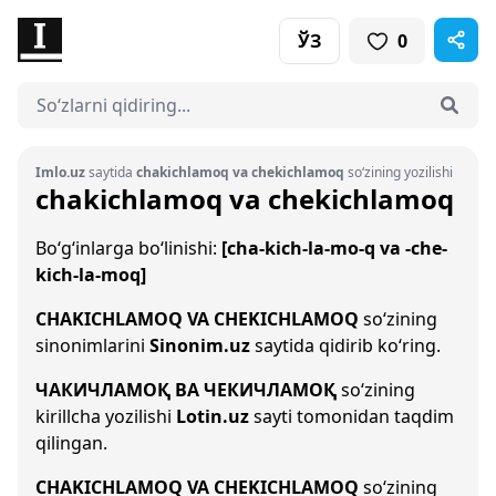
ЎЗ
0
Imlo.uz
saytida
chakichlamoq va chekichlamoq
so‘zining yozilishi
chakichlamoq va chekichlamoq
Bo‘g‘inlarga bo‘linishi:
[cha-kich-la-mo-q va -che-
kich-la-moq]
CHAKICHLAMOQ VA CHEKICHLAMOQ
so‘zining
sinonimlarini
Sinonim.uz
saytida qidirib ko‘ring.
ЧАКИЧЛАМОҚ ВА ЧЕКИЧЛАМОҚ
so‘zining
kirillcha yozilishi
Lotin.uz
sayti tomonidan taqdim
qilingan.
CHAKICHLAMOQ VA CHEKICHLAMOQ
so‘zining