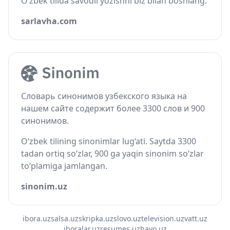
O‘zbek tilida savodli yozishni biz bilan boshlang.
sarlavha.com
Словарь синонимов узбекского языка на
нашем сайте содержит более 3300 слов и 900
синонимов.
O‘zbek tilining sinonimlar lug‘ati. Saytda 3300
tadan ortiq so‘zlar, 900 ga yaqin sinonim so‘zlar
to‘plamiga jamlangan.
sinonim.uz
ibora.uz
salsa.uz
skripka.uz
slovo.uz
television.uz
vatt.uz
iboralar.uz
resumes.uz
havo.uz