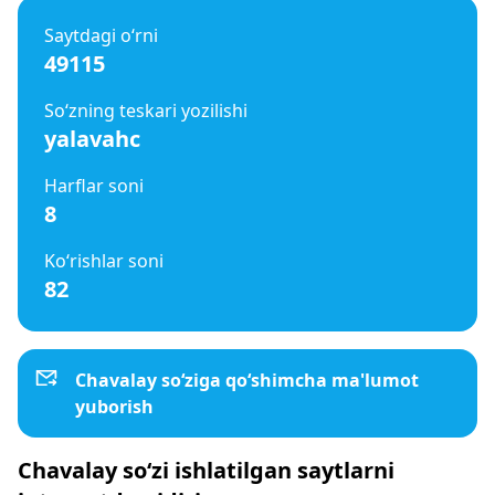
Saytdagi o‘rni
49115
So‘zning teskari yozilishi
yalavahc
Harflar soni
8
Ko‘rishlar soni
82
Chavalay so‘ziga qo‘shimcha ma'lumot
yuborish
Chavalay so‘zi ishlatilgan saytlarni