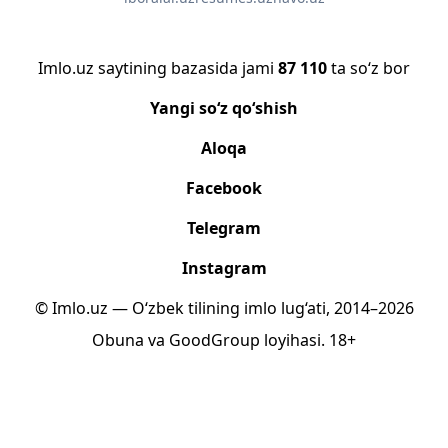
Imlo.uz saytining bazasida jami
87 110
ta so‘z bor
Yangi so‘z qo‘shish
Aloqa
Facebook
Telegram
Instagram
© Imlo.uz — O‘zbek tilining imlo lug‘ati, 2014–2026
Obuna
va
GoodGroup
loyihasi.
18+