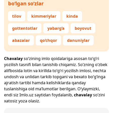
bo‘lgan so‘zlar
tilov
kimmeriylar
kinda
gottentotlar
yabarg‘a
boyovut
abazalar
qo‘chqor
danuniylar
Chavalay
so‘zining imlo qoidalariga asosan to‘g‘ri
yozilish tasnifi bilan tanishib chiqamiz. So‘zning o‘zbek
alifbosida lotin va kirillda to‘g‘ri yozilish imlosi, nechta
undosh va unlidan tarkib topgani va bexato bo‘g‘inga
ajratish tartibi hamda kelishiklarda qanday
tuslanishiga oid ma’lumotlar berilgan. O‘ylaymizki,
endi siz
Imlo.uz
saytidan foydalanib,
chavalay
so‘zini
xatosiz yoza olasiz.