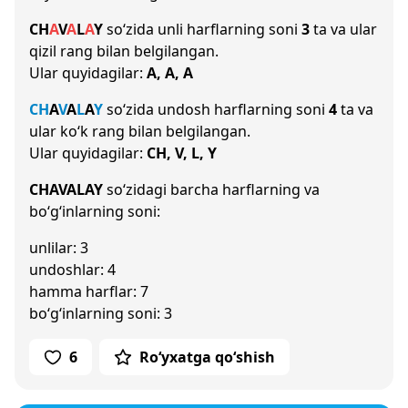
CH
A
V
A
L
A
Y
so‘zida unli harflarning soni
3
ta va ular
qizil rang bilan belgilangan.
Ular quyidagilar:
A, A, A
CH
A
V
A
L
A
Y
so‘zida undosh harflarning soni
4
ta va
ular ko‘k rang bilan belgilangan.
Ular quyidagilar:
CH, V, L, Y
CHAVALAY
so‘zidagi barcha harflarning va
bo‘g‘inlarning soni:
unlilar: 3
undoshlar: 4
hamma harflar: 7
bo‘g‘inlarning soni: 3
6
Ro‘yxatga qo‘shish