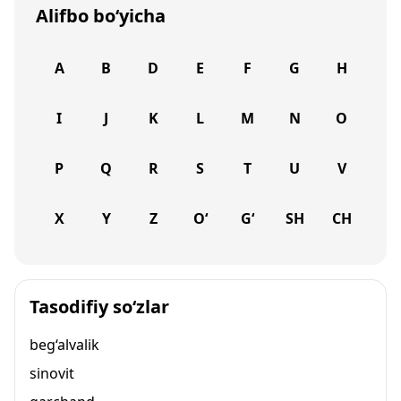
Alifbo bo‘yicha
A
B
D
E
F
G
H
I
J
K
L
M
N
O
P
Q
R
S
T
U
V
X
Y
Z
O‘
G‘
SH
CH
Tasodifiy so‘zlar
beg‘alvalik
sinovit