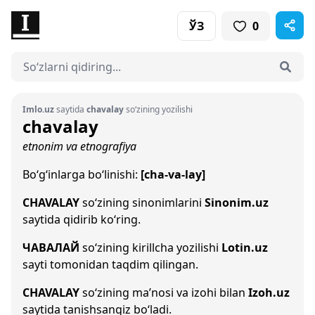
ЎЗ
0
Imlo.uz
saytida
chavalay
so‘zining yozilishi
chavalay
etnonim va etnografiya
Bo‘g‘inlarga bo‘linishi:
[cha-va-lay]
CHAVALAY
so‘zining sinonimlarini
Sinonim.uz
saytida qidirib ko‘ring.
ЧАВАЛАЙ
so‘zining kirillcha yozilishi
Lotin.uz
sayti tomonidan taqdim qilingan.
CHAVALAY
so‘zining ma’nosi va izohi bilan
Izoh.uz
saytida tanishsangiz bo‘ladi.