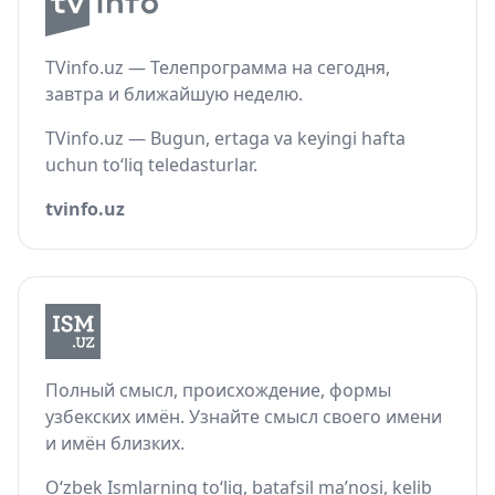
TVinfo.uz — Телепрограмма на сегодня,
завтра и ближайшую неделю.
TVinfo.uz — Bugun, ertaga va keyingi hafta
uchun to‘liq teledasturlar.
tvinfo.uz
Полный смысл, происхождение, формы
узбекских имён. Узнайте смысл своего имени
и имён близких.
O‘zbek Ismlarning to‘liq, batafsil ma’nosi, kelib