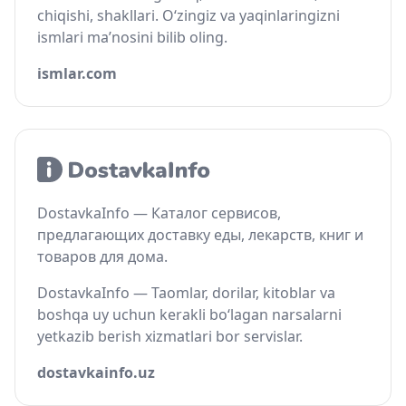
chiqishi, shakllari. O‘zingiz va yaqinlaringizni
ismlari ma’nosini bilib oling.
ismlar.com
DostavkaInfo — Каталог сервисов,
предлагающих доставку еды, лекарств, книг и
товаров для дома.
DostavkaInfo — Taomlar, dorilar, kitoblar va
boshqa uy uchun kerakli bo‘lagan narsalarni
yetkazib berish xizmatlari bor servislar.
dostavkainfo.uz