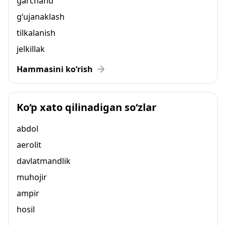
garchand
g‘ujanaklash
tilkalanish
jelkillak
Hammasini ko‘rish
Ko‘p xato qilinadigan so‘zlar
abdol
aerolit
davlatmandlik
muhojir
ampir
hosil