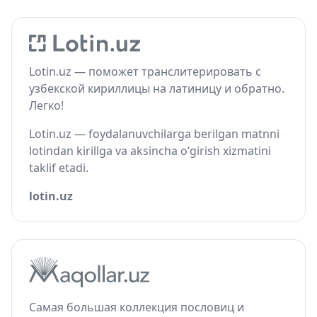
Lotin.uz — поможет транслитерировать с
узбекской кириллицы на латиницу и обратно.
Легко!
Lotin.uz — foydalanuvchilarga berilgan matnni
lotindan kirillga va aksincha o‘girish xizmatini
taklif etadi.
lotin.uz
Самая большая коллекция пословиц и