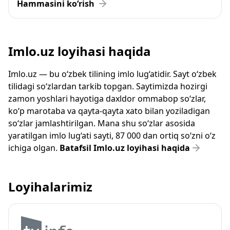
Hammasini ko‘rish
Imlo.uz loyihasi haqida
Imlo.uz — bu o‘zbek tilining imlo lug‘atidir. Sayt o‘zbek
tilidagi so‘zlardan tarkib topgan. Saytimizda hozirgi
zamon yoshlari hayotiga daxldor ommabop so‘zlar,
ko‘p marotaba va qayta-qayta xato bilan yoziladigan
so‘zlar jamlashtirilgan. Mana shu so‘zlar asosida
yaratilgan imlo lug‘ati sayti, 87 000 dan ortiq so‘zni o‘z
ichiga olgan.
Batafsil Imlo.uz loyihasi haqida
Loyihalarimiz