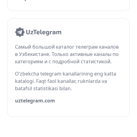
Самый большой каталог телеграм каналов
в Узбекистане. Только активные каналы по
категориям и с подробной статистикой.
O‘zbekcha telegram kanallarining eng katta
katalogi. Faqt faol kanallar, ruknlarda va
batafsil statistikasi bilan.
uztelegram.com