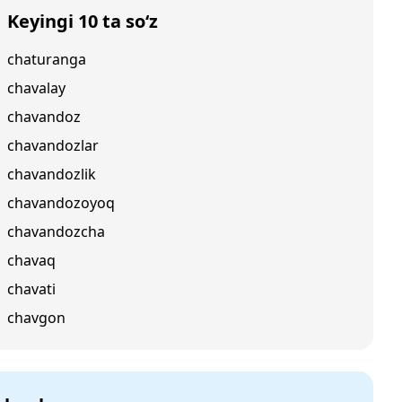
Keyingi 10 ta so‘z
chaturanga
chavalay
chavandoz
chavandozlar
chavandozlik
chavandozoyoq
chavandozcha
chavaq
chavati
chavgon