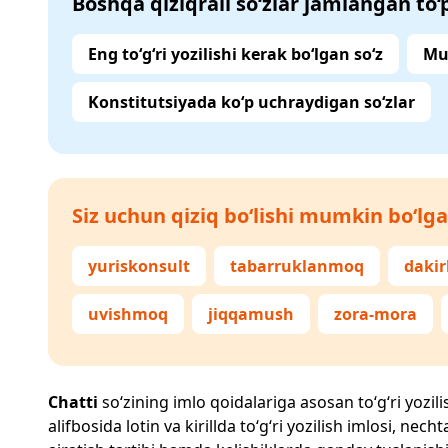
Boshqa qiziqrali so‘zlar jamlangan to
Eng to‘g‘ri yozilishi kerak bo‘lgan so‘z
Mu
Konstitutsiyada ko‘p uchraydigan so‘zlar
Siz uchun qiziq bo‘lishi mumkin bo‘lga
yuriskonsult
tabarruklanmoq
daki
uvishmoq
jiqqamush
zora-mora
Chatti
so‘zining imlo qoidalariga asosan to‘g‘ri yozili
alifbosida lotin va kirillda to‘g‘ri yozilish imlosi, n