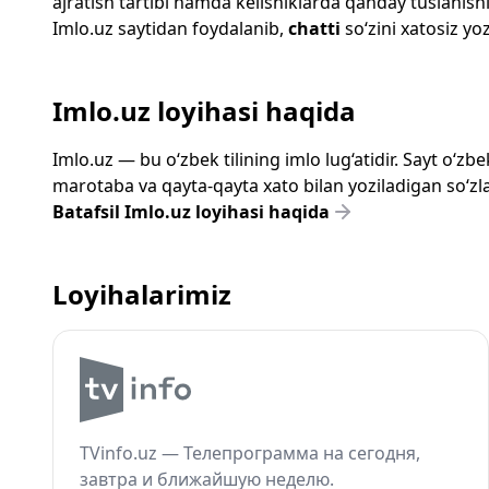
ajratish tartibi hamda kelishiklarda qanday tuslanishi
Imlo.uz
saytidan foydalanib,
chatti
so‘zini xatosiz yoz
Imlo.uz loyihasi haqida
Imlo.uz — bu o‘zbek tilining imlo lug‘atidir. Sayt o‘
marotaba va qayta-qayta xato bilan yoziladigan so‘zlar
Batafsil Imlo.uz loyihasi haqida
Loyihalarimiz
TVinfo.uz — Телепрограмма на сегодня,
завтра и ближайшую неделю.