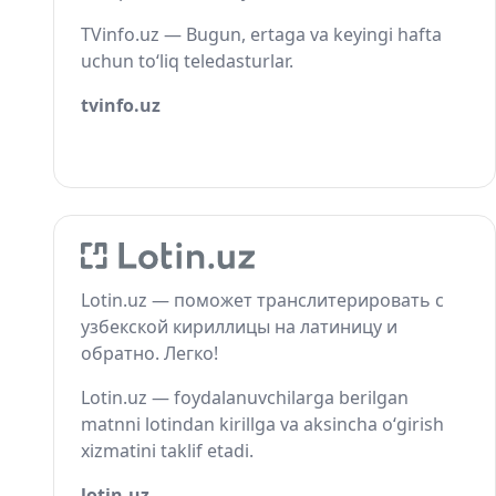
TVinfo.uz — Bugun, ertaga va keyingi hafta
uchun to‘liq teledasturlar.
tvinfo.uz
Lotin.uz — поможет транслитерировать с
узбекской кириллицы на латиницу и
обратно. Легко!
Lotin.uz — foydalanuvchilarga berilgan
matnni lotindan kirillga va aksincha o‘girish
xizmatini taklif etadi.
lotin.uz