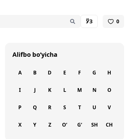
ЎЗ
0
Alifbo bo‘yicha
A
B
D
E
F
G
H
I
J
K
L
M
N
O
P
Q
R
S
T
U
V
X
Y
Z
O‘
G‘
SH
CH