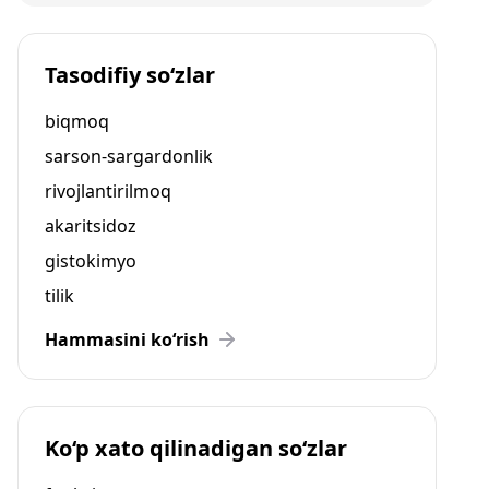
Tasodifiy so‘zlar
biqmoq
sarson-sargardonlik
rivojlantirilmoq
akaritsidoz
gistokimyo
tilik
Hammasini ko‘rish
Ko‘p xato qilinadigan so‘zlar