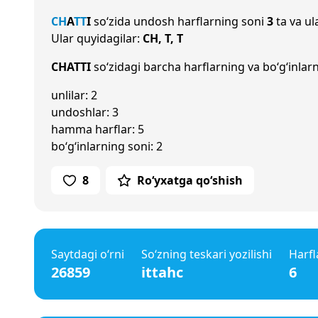
CH
A
T
T
I
so‘zida undosh harflarning soni
3
ta va ul
Ular quyidagilar:
CH, T, T
CHATTI
so‘zidagi barcha harflarning va bo‘g‘inlarn
unlilar: 2
undoshlar: 3
hamma harflar: 5
bo‘g‘inlarning soni: 2
8
Ro‘yxatga qo‘shish
Saytdagi o‘rni
So‘zning teskari yozilishi
Harfl
26859
ittahc
6