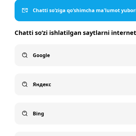
Chatti so‘ziga qo‘shimcha ma'lumot yubor
Chatti so‘zi ishlatilgan saytlarni interne
Google
Яндекс
Bing