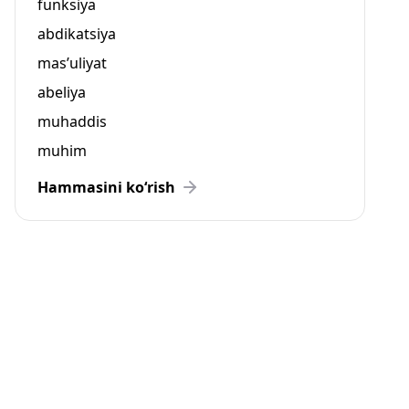
funksiya
abdikatsiya
mas’uliyat
abeliya
muhaddis
muhim
Hammasini ko‘rish