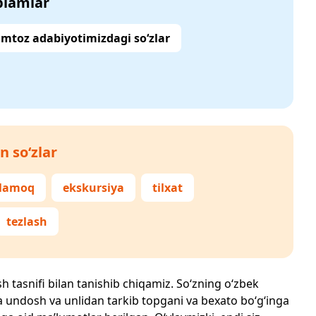
‘plamlar
mtoz adabiyotimizdagi so‘zlar
n so‘zlar
rlamoq
ekskursiya
tilxat
tezlash
sh tasnifi bilan tanishib chiqamiz. So‘zning o‘zbek
echta undosh va unlidan tarkib topgani va bexato bo‘g‘inga