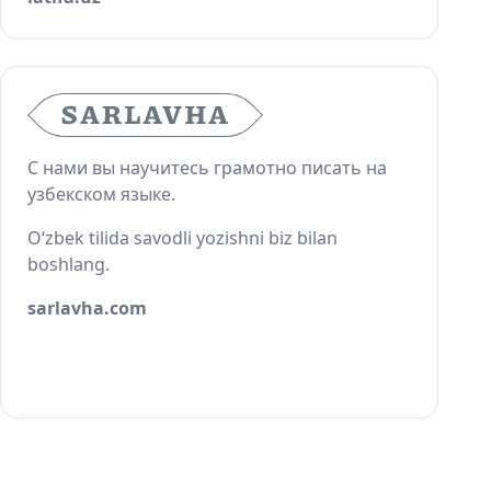
С нами вы научитесь грамотно писать на
узбекском языке.
O‘zbek tilida savodli yozishni biz bilan
boshlang.
sarlavha.com