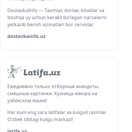
DostavkaInfo — Taomlar, dorilar, kitoblar va
boshqa uy uchun kerakli bo‘lagan narsalarni
yetkazib berish xizmatlari bor servislar.
dostavkainfo.uz
Ежедневно только отборные анекдоты,
смешные картинки. Кузница юмора на
узбекском языке!
Har kuni eng sara latifalar va kulguli rasmlar.
O‘zbek tilidagi kulgu markazi!
latifa.uz