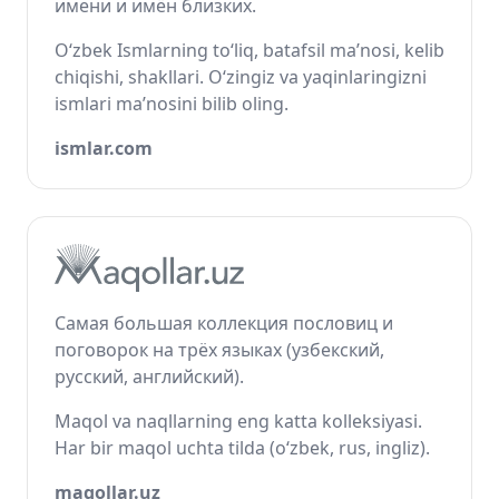
имени и имён близких.
O‘zbek Ismlarning to‘liq, batafsil ma’nosi, kelib
chiqishi, shakllari. O‘zingiz va yaqinlaringizni
ismlari ma’nosini bilib oling.
ismlar.com
Самая большая коллекция пословиц и
поговорок на трёх языках (узбекский,
русский, английский).
Maqol va naqllarning eng katta kolleksiyasi.
Har bir maqol uchta tilda (o‘zbek, rus, ingliz).
maqollar.uz