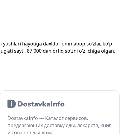
mon yoshlari hayotiga daxldor ommabop so‘zlar, ko‘p
‘ati sayti, 87 000 dan ortiq so‘zni o‘z ichiga olgan.
DostavkaInfo — Каталог сервисов,
предлагающих доставку еды, лекарств, книг
и товаров для дома.