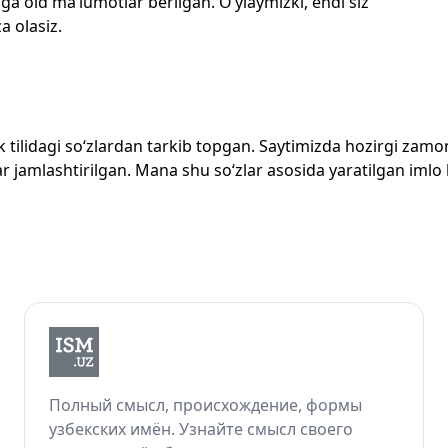
ga oid ma’lumotlar berilgan. O‘ylaymizki, endi siz
a olasiz.
zbek tilidagi so‘zlardan tarkib topgan. Saytimizda hozirgi za
 jamlashtirilgan. Mana shu so‘zlar asosida yaratilgan imlo lug
Полный смысл, происхождение, формы
узбекских имён. Узнайте смысл своего