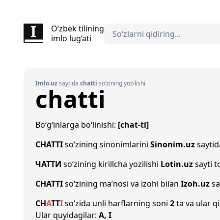
O‘zbek tilining
imlo lug‘ati
Imlo.uz
saytida
chatti
so‘zining yozilishi
chatti
Bo‘g‘inlarga bo‘linishi:
[chat-ti]
CHATTI
so‘zining sinonimlarini
Sinonim.uz
saytida
ЧАТТИ
so‘zining kirillcha yozilishi
Lotin.uz
sayti 
CHATTI
so‘zining ma’nosi va izohi bilan
Izoh.uz
sa
CH
A
T
T
I
so‘zida unli harflarning soni
2
ta va ular qi
Ular quyidagilar:
A, I