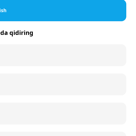
ish
tda qidiring