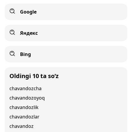
Google
Яндекс
Bing
Oldingi 10 ta so‘z
chavandozcha
chavandozoyoq
chavandozlik
chavandozlar
chavandoz