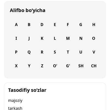
Alifbo bo‘yicha
A
B
D
E
F
G
H
I
J
K
L
M
N
O
P
Q
R
S
T
U
V
X
Y
Z
O‘
G‘
SH
CH
Tasodifiy so‘zlar
majoziy
tarkash