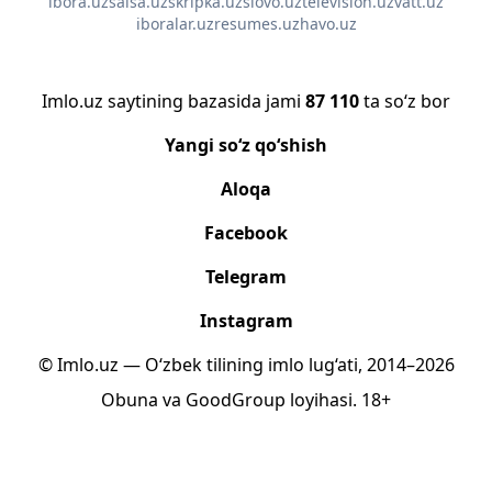
ibora.uz
salsa.uz
skripka.uz
slovo.uz
television.uz
vatt.uz
iboralar.uz
resumes.uz
havo.uz
Imlo.uz saytining bazasida jami
87 110
ta so‘z bor
Yangi so‘z qo‘shish
Aloqa
Facebook
Telegram
Instagram
© Imlo.uz — O‘zbek tilining imlo lug‘ati, 2014–2026
Obuna
va
GoodGroup
loyihasi.
18+