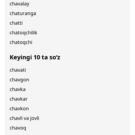
chavalay
chaturanga
chatti
chatoqchilik
chatoqchi
Keyingi 10 ta so‘z
chavati
chavgon
chavka
chavkar
chavkon
chavli va jovli
chavoq