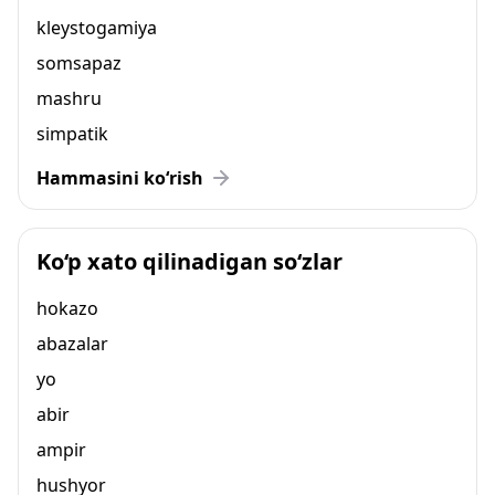
kleystogamiya
somsapaz
mashru
simpatik
Hammasini ko‘rish
Ko‘p xato qilinadigan so‘zlar
hokazo
abazalar
yo
abir
ampir
hushyor