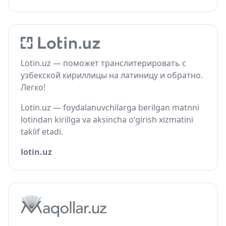
Lotin.uz — поможет транслитерировать с
узбекской кириллицы на латиницу и обратно.
Легко!
Lotin.uz — foydalanuvchilarga berilgan matnni
lotindan kirillga va aksincha o‘girish xizmatini
taklif etadi.
lotin.uz