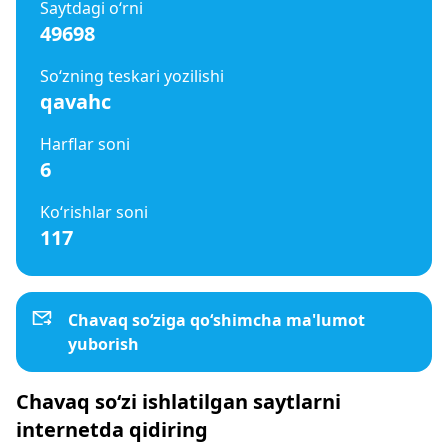
Saytdagi o‘rni
49698
So‘zning teskari yozilishi
qavahc
Harflar soni
6
Ko‘rishlar soni
117
Chavaq so‘ziga qo‘shimcha ma'lumot
yuborish
Chavaq so‘zi ishlatilgan saytlarni
internetda qidiring