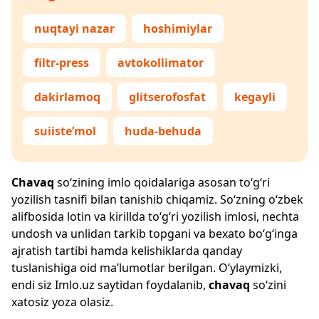
nuqtayi nazar
hoshimiylar
filtr-press
avtokollimator
dakirlamoq
glitserofosfat
kegayli
suiiste’mol
huda-behuda
Chavaq
so‘zining imlo qoidalariga asosan to‘g‘ri
yozilish tasnifi bilan tanishib chiqamiz. So‘zning o‘zbek
alifbosida lotin va kirillda to‘g‘ri yozilish imlosi, nechta
undosh va unlidan tarkib topgani va bexato bo‘g‘inga
ajratish tartibi hamda kelishiklarda qanday
tuslanishiga oid ma’lumotlar berilgan. O‘ylaymizki,
endi siz
Imlo.uz
saytidan foydalanib,
chavaq
so‘zini
xatosiz yoza olasiz.