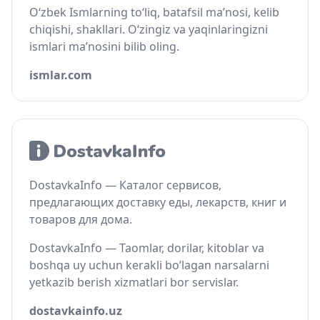
O‘zbek Ismlarning to‘liq, batafsil ma’nosi, kelib
chiqishi, shakllari. O‘zingiz va yaqinlaringizni
ismlari ma’nosini bilib oling.
ismlar.com
DostavkaInfo — Каталог сервисов,
предлагающих доставку еды, лекарств, книг и
товаров для дома.
DostavkaInfo — Taomlar, dorilar, kitoblar va
boshqa uy uchun kerakli bo‘lagan narsalarni
yetkazib berish xizmatlari bor servislar.
dostavkainfo.uz