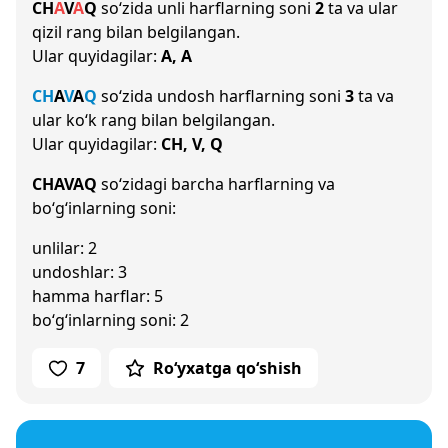
CH
A
V
A
Q
so‘zida unli harflarning soni
2
ta va ular
qizil rang bilan belgilangan.
Ular quyidagilar:
A, A
CH
A
V
A
Q
so‘zida undosh harflarning soni
3
ta va
ular ko‘k rang bilan belgilangan.
Ular quyidagilar:
CH, V, Q
CHAVAQ
so‘zidagi barcha harflarning va
bo‘g‘inlarning soni:
unlilar: 2
undoshlar: 3
hamma harflar: 5
bo‘g‘inlarning soni: 2
7
Ro‘yxatga qo‘shish