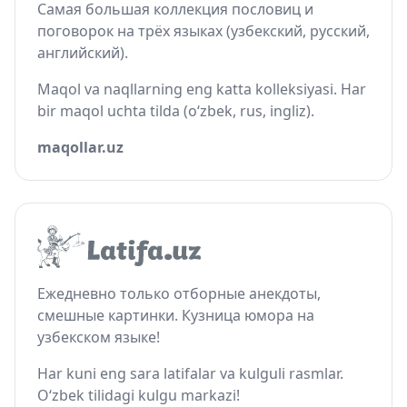
Самая большая коллекция пословиц и
поговорок на трёх языках (узбекский, русский,
английский).
Maqol va naqllarning eng katta kolleksiyasi. Har
bir maqol uchta tilda (o‘zbek, rus, ingliz).
maqollar.uz
Ежедневно только отборные анекдоты,
смешные картинки. Кузница юмора на
узбекском языке!
Har kuni eng sara latifalar va kulguli rasmlar.
O‘zbek tilidagi kulgu markazi!