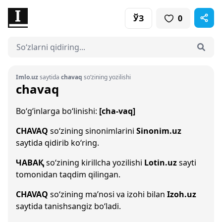
ЎЗ
0
Imlo.uz
saytida
chavaq
so‘zining yozilishi
chavaq
Bo‘g‘inlarga bo‘linishi:
[cha-vaq]
CHAVAQ
so‘zining sinonimlarini
Sinonim.uz
saytida qidirib ko‘ring.
ЧАВАҚ
so‘zining kirillcha yozilishi
Lotin.uz
sayti
tomonidan taqdim qilingan.
CHAVAQ
so‘zining ma’nosi va izohi bilan
Izoh.uz
saytida tanishsangiz bo‘ladi.