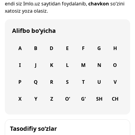
endi siz
Imlo.uz
saytidan foydalanib,
chavkon
so‘zini
xatosiz yoza olasiz.
Alifbo bo‘yicha
A
B
D
E
F
G
H
I
J
K
L
M
N
O
P
Q
R
S
T
U
V
X
Y
Z
O‘
G‘
SH
CH
Tasodifiy so‘zlar