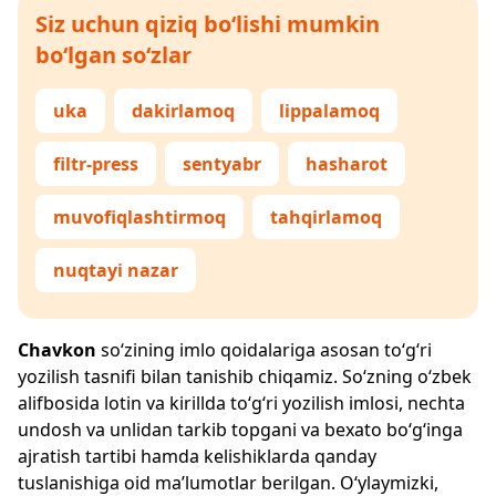
Siz uchun qiziq bo‘lishi mumkin
bo‘lgan so‘zlar
uka
dakirlamoq
lippalamoq
filtr-press
sentyabr
hasharot
muvofiqlashtirmoq
tahqirlamoq
nuqtayi nazar
Chavkon
so‘zining imlo qoidalariga asosan to‘g‘ri
yozilish tasnifi bilan tanishib chiqamiz. So‘zning o‘zbek
alifbosida lotin va kirillda to‘g‘ri yozilish imlosi, nechta
undosh va unlidan tarkib topgani va bexato bo‘g‘inga
ajratish tartibi hamda kelishiklarda qanday
tuslanishiga oid ma’lumotlar berilgan. O‘ylaymizki,