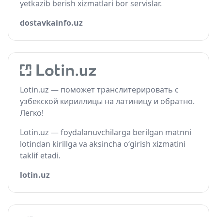
yetkazib berish xizmatlari bor servislar.
dostavkainfo.uz
Lotin.uz — поможет транслитерировать с
узбекской кириллицы на латиницу и обратно.
Легко!
Lotin.uz — foydalanuvchilarga berilgan matnni
lotindan kirillga va aksincha o‘girish xizmatini
taklif etadi.
lotin.uz