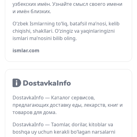
узбекских имён. Узнайте смысл своего имени
и имён близких.
O‘zbek Ismlarning to‘liq, batafsil ma’nosi, kelib
chiqishi, shakllari. O‘zingiz va yaqinlaringizni
ismlari ma’nosini bilib oling.
ismlar.com
DostavkaInfo — Каталог сервисов,
предлагающих доставку еды, лекарств, книг и
товаров для дома.
DostavkaInfo — Taomlar, dorilar, kitoblar va
boshqa uy uchun kerakli bo‘lagan narsalarni