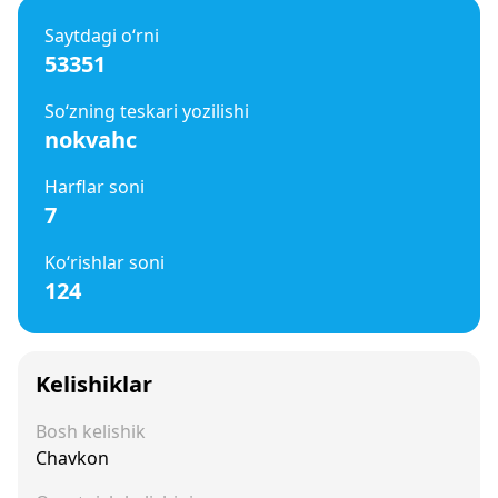
Saytdagi o‘rni
53351
So‘zning teskari yozilishi
nokvahc
Harflar soni
7
Ko‘rishlar soni
124
Kelishiklar
Bosh kelishik
Chavkon