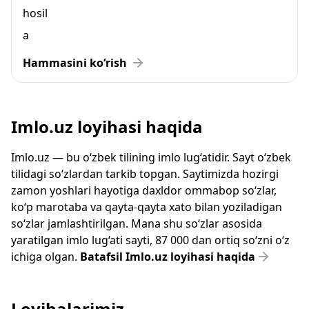
hosil
a
Hammasini ko‘rish
Imlo.uz loyihasi haqida
Imlo.uz — bu o‘zbek tilining imlo lug‘atidir. Sayt o‘zbek
tilidagi so‘zlardan tarkib topgan. Saytimizda hozirgi
zamon yoshlari hayotiga daxldor ommabop so‘zlar,
ko‘p marotaba va qayta-qayta xato bilan yoziladigan
so‘zlar jamlashtirilgan. Mana shu so‘zlar asosida
yaratilgan imlo lug‘ati sayti, 87 000 dan ortiq so‘zni o‘z
ichiga olgan.
Batafsil Imlo.uz loyihasi haqida
Loyihalarimiz