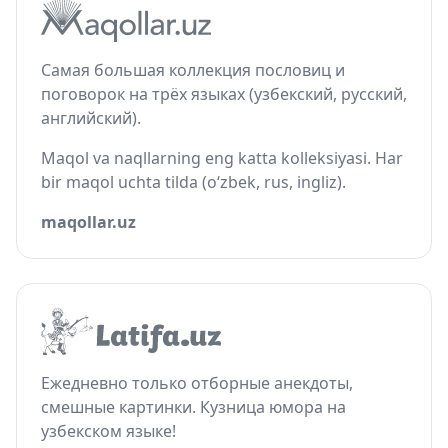
Самая большая коллекция пословиц и
поговорок на трёх языках (узбекский, русский,
английский).
Maqol va naqllarning eng katta kolleksiyasi. Har
bir maqol uchta tilda (o‘zbek, rus, ingliz).
maqollar.uz
Ежедневно только отборные анекдоты,
смешные картинки. Кузница юмора на
узбекском языке!