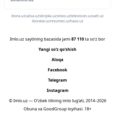
ibora.uz
salsa.uz
skripka.uz
slovo.uz
television.uz
vatt.uz
iboralar.uz
resumes.uz
havo.uz
Imlo.uz saytining bazasida jami
87 110
ta so‘z bor
Yangi so‘z qo‘shish
Aloqa
Facebook
Telegram
Instagram
© Imlo.uz — O‘zbek tilining imlo lug‘ati, 2014–2026
Obuna
va
GoodGroup
loyihasi.
18+