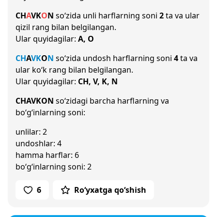
CH
A
V
K
O
N
so‘zida unli harflarning soni
2
ta va ular
qizil rang bilan belgilangan.
Ular quyidagilar:
A, O
CH
A
V
K
O
N
so‘zida undosh harflarning soni
4
ta va
ular ko‘k rang bilan belgilangan.
Ular quyidagilar:
CH, V, K, N
CHAVKON
so‘zidagi barcha harflarning va
bo‘g‘inlarning soni:
unlilar: 2
undoshlar: 4
hamma harflar: 6
bo‘g‘inlarning soni: 2
6
Ro‘yxatga qo‘shish