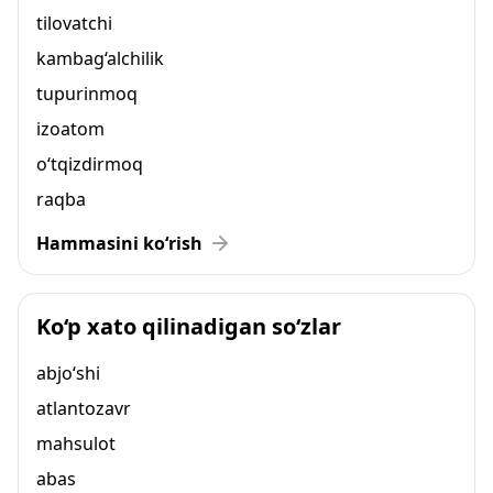
tilovatchi
kambag‘alchilik
tupurinmoq
izoatom
o‘tqizdirmoq
raqba
Hammasini ko‘rish
Ko‘p xato qilinadigan so‘zlar
abjo‘shi
atlantozavr
mahsulot
abas