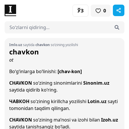
ЎЗ
0
Imlo.uz
saytida
chavkon
so‘zining yozilishi
chavkon
ot
Bo‘g‘inlarga bo‘linishi:
[chav-kon]
CHAVKON
so‘zining sinonimlarini
Sinonim.uz
saytida qidirib ko‘ring.
ЧАВКОН
so‘zining kirillcha yozilishi
Lotin.uz
sayti
tomonidan taqdim qilingan.
CHAVKON
so‘zining ma’nosi va izohi bilan
Izoh.uz
saytida tanishsangiz bo‘ladi.