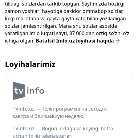
tilidagi so‘zlardan tarkib topgan. Saytimizda hozirgi
zamon yoshlari hayotiga daxldor ommabop so‘zlar,
ko‘p marotaba va qayta-qayta xato bilan yoziladigan
so‘zlar jamlashtirilgan. Mana shu so‘zlar asosida
yaratilgan imlo lug‘ati sayti, 87 000 dan ortiq so‘zni o‘z
ichiga olgan.
Batafsil Imlo.uz loyihasi haqida
Loyihalarimiz
TVinfo.uz — Телепрограмма на сегодня,
завтра и ближайшую неделю.
TVinfo.uz — Bugun, ertaga va keyingi hafta
uchun to‘liq teledasturlar.