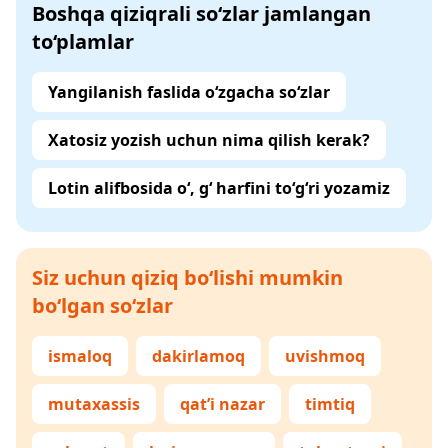
Boshqa qiziqrali so‘zlar jamlangan
to‘plamlar
Yangilanish faslida o‘zgacha so‘zlar
Xatosiz yozish uchun nima qilish kerak?
Lotin alifbosida o‘, g‘ harfini to‘g‘ri yozamiz
Siz uchun qiziq bo‘lishi mumkin
bo‘lgan so‘zlar
ismaloq
dakirlamoq
uvishmoq
mutaxassis
qat’i nazar
timtiq