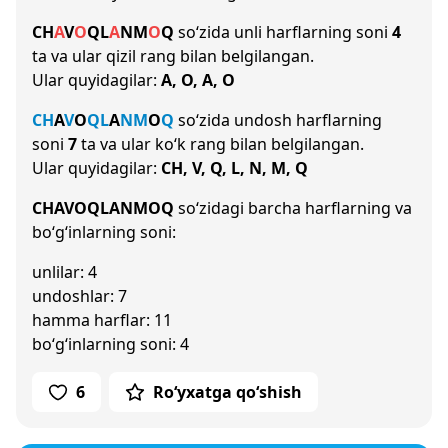
CH
A
V
O
Q
L
A
N
M
O
Q
so‘zida unli harflarning soni
4
ta va ular qizil rang bilan belgilangan.
Ular quyidagilar:
A, O, A, O
CH
A
V
O
Q
L
A
N
M
O
Q
so‘zida undosh harflarning
soni
7
ta va ular ko‘k rang bilan belgilangan.
Ular quyidagilar:
CH, V, Q, L, N, M, Q
CHAVOQLANMOQ
so‘zidagi barcha harflarning va
bo‘g‘inlarning soni:
unlilar: 4
undoshlar: 7
hamma harflar: 11
bo‘g‘inlarning soni: 4
6
Ro‘yxatga qo‘shish