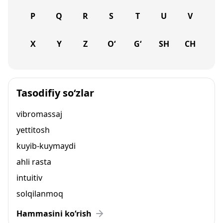
P
Q
R
S
T
U
V
X
Y
Z
O‘
G‘
SH
CH
Tasodifiy so‘zlar
vibromassaj
yettitosh
kuyib-kuymaydi
ahli rasta
intuitiv
solqilanmoq
Hammasini ko‘rish