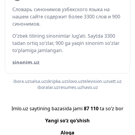
Словарь синонимов узбекского языка на
нашем сайте содержит более 3300 слов и 900
синонимов.
O‘zbek tilining sinonimlar lug‘ati. Saytda 3300
tadan ortiq so‘zlar, 900 ga yaqin sinonim so‘zlar
to‘plamiga jamlangan.
sinonim.uz
ibora.uz
salsa.uz
skripka.uz
slovo.uz
television.uz
vatt.uz
iboralar.uz
resumes.uz
havo.uz
Imlo.uz saytining bazasida jami
87 110
ta so‘z bor
Yangi so‘z qo‘shish
Aloqa