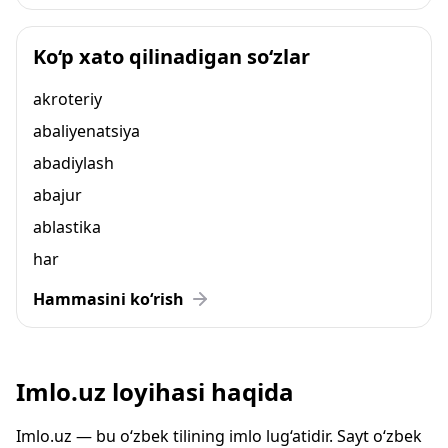
Ko‘p xato qilinadigan so‘zlar
akroteriy
abaliyenatsiya
abadiylash
abajur
ablastika
har
Hammasini ko‘rish
Imlo.uz loyihasi haqida
Imlo.uz — bu o‘zbek tilining imlo lug‘atidir. Sayt o‘zbek