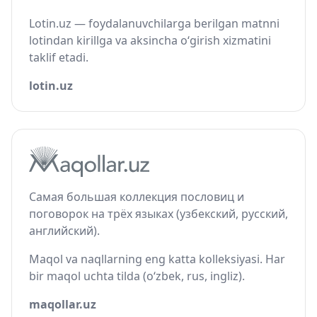
Lotin.uz — foydalanuvchilarga berilgan matnni
lotindan kirillga va aksincha o‘girish xizmatini
taklif etadi.
lotin.uz
Самая большая коллекция пословиц и
поговорок на трёх языках (узбекский, русский,
английский).
Maqol va naqllarning eng katta kolleksiyasi. Har
bir maqol uchta tilda (o‘zbek, rus, ingliz).
maqollar.uz