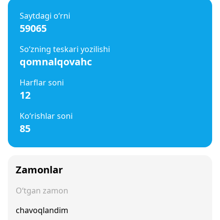
Saytdagi o‘rni
59065
So‘zning teskari yozilishi
qomnalqovahc
Harflar soni
12
Ko‘rishlar soni
85
Zamonlar
O‘tgan zamon
chavoqlandim