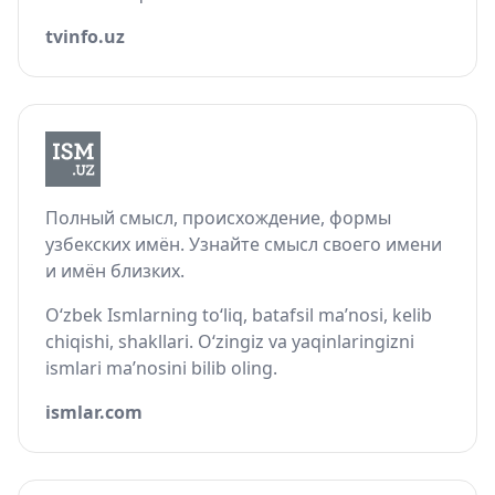
tvinfo.uz
Полный смысл, происхождение, формы
узбекских имён. Узнайте смысл своего имени
и имён близких.
O‘zbek Ismlarning to‘liq, batafsil ma’nosi, kelib
chiqishi, shakllari. O‘zingiz va yaqinlaringizni
ismlari ma’nosini bilib oling.
ismlar.com