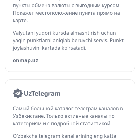
пункты обмена валюты с выгодным курсом.
Покажет местоположение пункта прямо на
карте.
Valyutani yuqori kursda almashtirish uchun
yaqin punktlarni aniqlab beruvchi servis. Punkt
joylashuvini kartada ko‘rsatadi.
onmap.uz
Самый большой каталог телеграм каналов в
Узбекистане. Только активные каналы по
категориям и с подробной статистикой.
O‘zbekcha telegram kanallarining eng katta