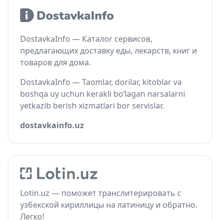
DostavkaInfo — Каталог сервисов,
предлагающих доставку еды, лекарств, книг и
товаров для дома.
DostavkaInfo — Taomlar, dorilar, kitoblar va
boshqa uy uchun kerakli bo‘lagan narsalarni
yetkazib berish xizmatlari bor servislar.
dostavkainfo.uz
Lotin.uz — поможет транслитерировать с
узбекской кириллицы на латиницу и обратно.
Легко!