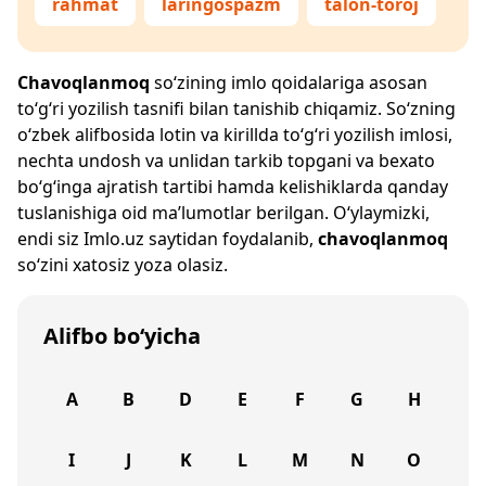
rahmat
laringospazm
talon-toroj
Chavoqlanmoq
so‘zining imlo qoidalariga asosan
to‘g‘ri yozilish tasnifi bilan tanishib chiqamiz. So‘zning
o‘zbek alifbosida lotin va kirillda to‘g‘ri yozilish imlosi,
nechta undosh va unlidan tarkib topgani va bexato
bo‘g‘inga ajratish tartibi hamda kelishiklarda qanday
tuslanishiga oid ma’lumotlar berilgan. O‘ylaymizki,
endi siz
Imlo.uz
saytidan foydalanib,
chavoqlanmoq
so‘zini xatosiz yoza olasiz.
Alifbo bo‘yicha
A
B
D
E
F
G
H
I
J
K
L
M
N
O