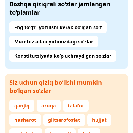
Boshqa qiziqrali so‘zlar jamlangan
to‘plamlar
Eng to‘g‘ri yozilishi kerak bo‘lgan so‘z
Mumtoz adabiyotimizdagi so‘zlar
Konstitutsiyada ko‘p uchraydigan so‘zlar
Siz uchun qiziq bo‘lishi mumkin
bo‘lgan so‘zlar
qanjiq
ozuqa
talafot
hasharot
glitserofosfat
hujjat