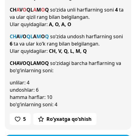
CH
A
V
O
Q
L
A
M
O
Q
so‘zida unli harflarning soni
4
ta
va ular qizil rang bilan belgilangan.
Ular quyidagilar:
A, O, A, O
CH
A
V
O
Q
L
A
M
O
Q
so‘zida undosh harflarning soni
6
ta va ular ko‘k rang bilan belgilangan.
Ular quyidagilar:
CH, V, Q, L, M, Q
CHAVOQLAMOQ
so‘zidagi barcha harflarning va
bo‘g‘inlarning soni:
unlilar: 4
undoshlar: 6
hamma harflar: 10
bo‘g‘inlarning soni: 4
5
Ro‘yxatga qo‘shish