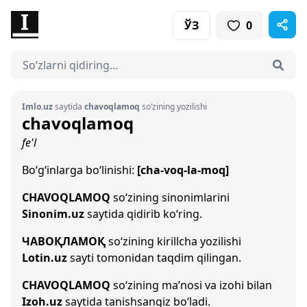
ЎЗ
0
Imlo.uz
saytida
chavoqlamoq
so‘zining yozilishi
chavoqlamoq
fe'l
Bo‘g‘inlarga bo‘linishi:
[cha-voq-la-moq]
CHAVOQLAMOQ
so‘zining sinonimlarini
Sinonim.uz
saytida qidirib ko‘ring.
ЧАВОҚЛАМОҚ
so‘zining kirillcha yozilishi
Lotin.uz
sayti tomonidan taqdim qilingan.
CHAVOQLAMOQ
so‘zining ma’nosi va izohi bilan
Izoh.uz
saytida tanishsangiz bo‘ladi.