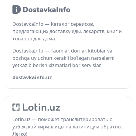
DostavkaInfo — Каталог сервисов,
предлагающих доставку еды, лекарств, книг и
товаров для дома.
DostavkaInfo — Taomlar, dorilar, kitoblar va
boshqa uy uchun kerakli bo‘lagan narsalarni
yetkazib berish xizmatlari bor servislar.
dostavkainfo.uz
Lotin.uz — поможет транслитерировать с
узбекской кириллицы на латиницу и обратно.
Легко!