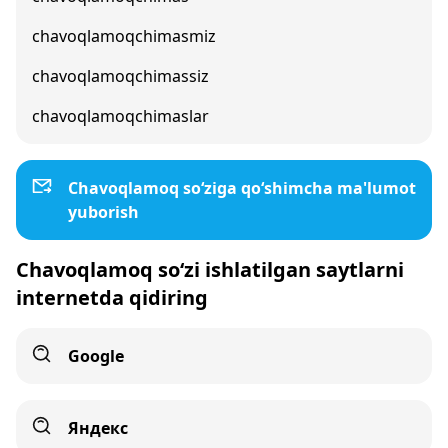
chavoqlamoqchimasmiz
chavoqlamoqchimassiz
chavoqlamoqchimaslar
Chavoqlamoq so‘ziga qo‘shimcha ma'lumot
yuborish
Chavoqlamoq so‘zi ishlatilgan saytlarni
internetda qidiring
Google
Яндекс