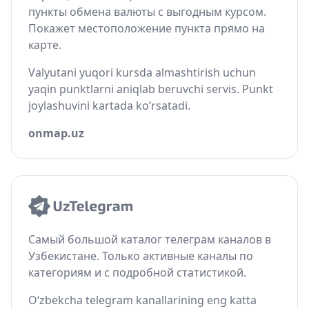
пункты обмена валюты с выгодным курсом.
Покажет местоположение пункта прямо на
карте.
Valyutani yuqori kursda almashtirish uchun
yaqin punktlarni aniqlab beruvchi servis. Punkt
joylashuvini kartada ko‘rsatadi.
onmap.uz
Самый большой каталог телеграм каналов в
Узбекистане. Только активные каналы по
категориям и с подробной статистикой.
O‘zbekcha telegram kanallarining eng katta