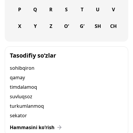
P
Q
R
S
T
U
V
X
Y
Z
O‘
G‘
SH
CH
Tasodifiy so‘zlar
sohibqiron
qamay
timdalamoq
suvluqsoz
turkumlanmoq
sekator
Hammasini ko‘rish