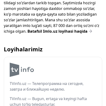
tilidagi so‘zlardan tarkib topgan. Saytimizda hozirgi
zamon yoshlari hayotiga daxldor ommabop so‘zlar,
ko‘p marotaba va qayta-qayta xato bilan yoziladigan
so‘zlar jamlashtirilgan. Mana shu so‘zlar asosida
yaratilgan imlo lug‘ati sayti, 87 000 dan ortiq so‘zni o‘z
ichiga olgan.
Batafsil Imlo.uz loyihasi haqida
Loyihalarimiz
TVinfo.uz — Телепрограмма на сегодня,
завтра и ближайшую неделю.
TVinfo.uz — Bugun, ertaga va keyingi hafta
uchun to‘liq teledasturlar.