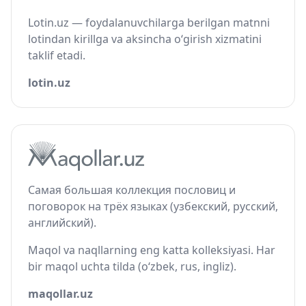
Lotin.uz — foydalanuvchilarga berilgan matnni
lotindan kirillga va aksincha o‘girish xizmatini
taklif etadi.
lotin.uz
Самая большая коллекция пословиц и
поговорок на трёх языках (узбекский, русский,
английский).
Maqol va naqllarning eng katta kolleksiyasi. Har
bir maqol uchta tilda (o‘zbek, rus, ingliz).
maqollar.uz