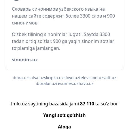
Словарь синонимов узбекского языка на
нашем сайте содержит более 3300 слов и 900
синонимов.
O‘zbek tilining sinonimlar lug‘ati. Saytda 3300
tadan ortiq so‘zlar, 900 ga yaqin sinonim so‘zlar
to‘plamiga jamlangan.
sinonim.uz
ibora.uz
salsa.uz
skripka.uz
slovo.uz
television.uz
vatt.uz
iboralar.uz
resumes.uz
havo.uz
Imlo.uz saytining bazasida jami
87 110
ta so‘z bor
Yangi so‘z qo‘shish
Aloqa