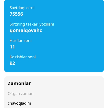
Saytdagi o‘rni
75556
So‘zning teskari yozilishi
qomalqovahc
Harflar soni
11
Ko‘rishlar soni
92
Zamonlar
O‘tgan zamon
chavoqladim