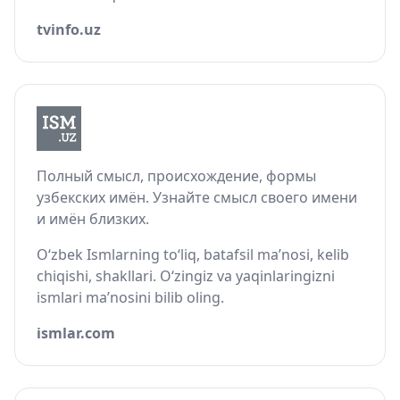
tvinfo.uz
Полный смысл, происхождение, формы
узбекских имён. Узнайте смысл своего имени
и имён близких.
O‘zbek Ismlarning to‘liq, batafsil ma’nosi, kelib
chiqishi, shakllari. O‘zingiz va yaqinlaringizni
ismlari ma’nosini bilib oling.
ismlar.com