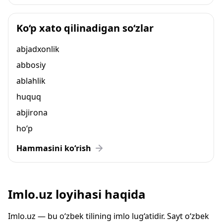
Ko‘p xato qilinadigan so‘zlar
abjadxonlik
abbosiy
ablahlik
huquq
abjirona
ho‘p
Hammasini ko‘rish
Imlo.uz loyihasi haqida
Imlo.uz — bu o‘zbek tilining imlo lug‘atidir. Sayt o‘zbek