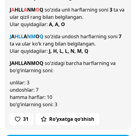
J
A
H
L
L
A
N
M
O
Q
so‘zida unli harflarning soni
3
ta va
ular qizil rang bilan belgilangan.
Ular quyidagilar:
A, A, O
J
A
H
L
L
A
N
M
O
Q
so‘zida undosh harflarning soni
7
ta va ular ko‘k rang bilan belgilangan.
Ular quyidagilar:
J, H, L, L, N, M, Q
JAHLLANMOQ
so‘zidagi barcha harflarning va
bo‘g‘inlarning soni:
unlilar: 3
undoshlar: 7
hamma harflar: 10
bo‘g‘inlarning soni: 3
31
Ro‘yxatga qo‘shish