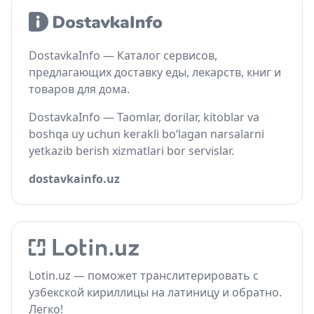
DostavkaInfo — Каталог сервисов,
предлагающих доставку еды, лекарств, книг и
товаров для дома.
DostavkaInfo — Taomlar, dorilar, kitoblar va
boshqa uy uchun kerakli bo‘lagan narsalarni
yetkazib berish xizmatlari bor servislar.
dostavkainfo.uz
Lotin.uz — поможет транслитерировать с
узбекской кириллицы на латиницу и обратно.
Легко!