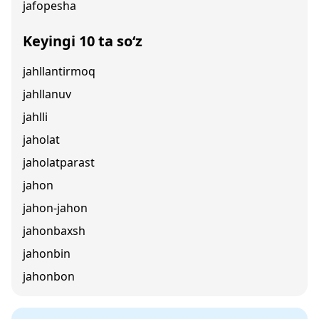
jafopesha
Keyingi 10 ta so‘z
jahllantirmoq
jahllanuv
jahlli
jaholat
jaholatparast
jahon
jahon-jahon
jahonbaxsh
jahonbin
jahonbon