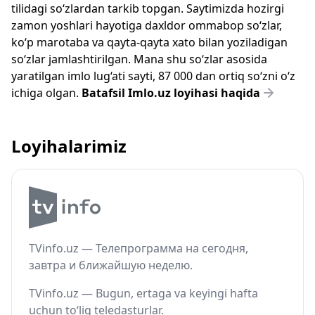
tilidagi so‘zlardan tarkib topgan. Saytimizda hozirgi
zamon yoshlari hayotiga daxldor ommabop so‘zlar,
ko‘p marotaba va qayta-qayta xato bilan yoziladigan
so‘zlar jamlashtirilgan. Mana shu so‘zlar asosida
yaratilgan imlo lug‘ati sayti, 87 000 dan ortiq so‘zni o‘z
ichiga olgan.
Batafsil Imlo.uz loyihasi haqida
Loyihalarimiz
TVinfo.uz — Телепрограмма на сегодня,
завтра и ближайшую неделю.
TVinfo.uz — Bugun, ertaga va keyingi hafta
uchun to‘liq teledasturlar.