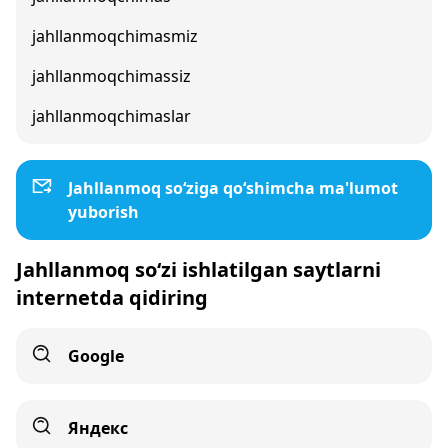
jahllanmoqchimasmiz
jahllanmoqchimassiz
jahllanmoqchimaslar
Jahllanmoq so‘ziga qo‘shimcha ma'lumot
yuborish
Jahllanmoq so‘zi ishlatilgan saytlarni
internetda qidiring
Google
Яндекс