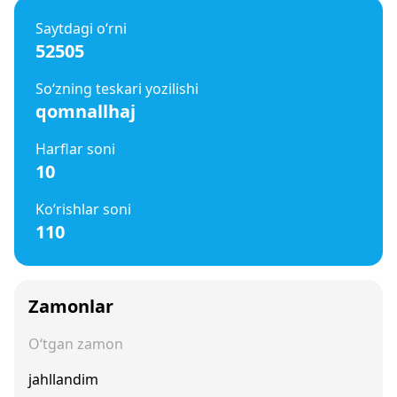
Saytdagi o‘rni
52505
So‘zning teskari yozilishi
qomnallhaj
Harflar soni
10
Ko‘rishlar soni
110
Zamonlar
O‘tgan zamon
jahllandim