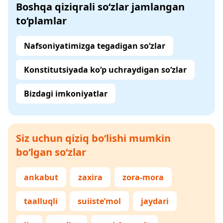
Boshqa qiziqrali so‘zlar jamlangan
to‘plamlar
Nafsoniyatimizga tegadigan so‘zlar
Konstitutsiyada ko‘p uchraydigan so‘zlar
Bizdagi imkoniyatlar
Siz uchun qiziq bo‘lishi mumkin
bo‘lgan so‘zlar
ankabut
zaxira
zora-mora
taalluqli
suiiste’mol
jaydari