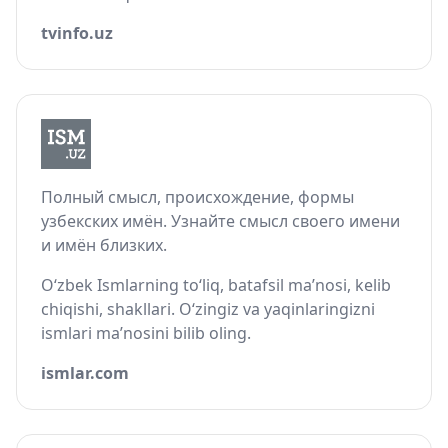
tvinfo.uz
Полный смысл, происхождение, формы
узбекских имён. Узнайте смысл своего имени
и имён близких.
O‘zbek Ismlarning to‘liq, batafsil ma’nosi, kelib
chiqishi, shakllari. O‘zingiz va yaqinlaringizni
ismlari ma’nosini bilib oling.
ismlar.com