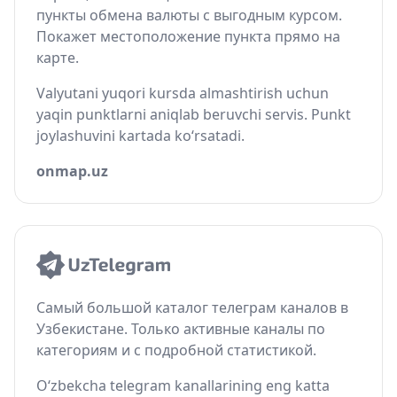
пункты обмена валюты с выгодным курсом.
Покажет местоположение пункта прямо на
карте.
Valyutani yuqori kursda almashtirish uchun
yaqin punktlarni aniqlab beruvchi servis. Punkt
joylashuvini kartada ko‘rsatadi.
onmap.uz
Самый большой каталог телеграм каналов в
Узбекистане. Только активные каналы по
категориям и с подробной статистикой.
O‘zbekcha telegram kanallarining eng katta