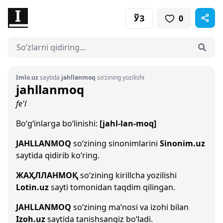
ЎЗ
0
Imlo.uz
saytida
jahllanmoq
so‘zining yozilishi
jahllanmoq
fe'l
Bo‘g‘inlarga bo‘linishi:
[jahl-lan-moq]
JAHLLANMOQ
so‘zining sinonimlarini
Sinonim.uz
saytida qidirib ko‘ring.
ЖАҲЛЛАНМОҚ
so‘zining kirillcha yozilishi
Lotin.uz
sayti tomonidan taqdim qilingan.
JAHLLANMOQ
so‘zining ma’nosi va izohi bilan
Izoh.uz
saytida tanishsangiz bo‘ladi.