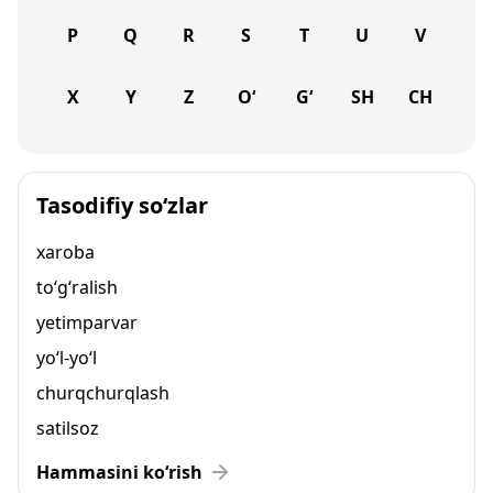
P
Q
R
S
T
U
V
X
Y
Z
O‘
G‘
SH
CH
Tasodifiy so‘zlar
xaroba
to‘g‘ralish
yetimparvar
yo‘l-yo‘l
churqchurqlash
satilsoz
Hammasini ko‘rish