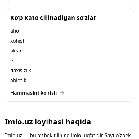
Ko‘p xato qilinadigan so‘zlar
aholi
xohish
akson
e
daxlsizlik
abiotik
Hammasini ko‘rish
Imlo.uz loyihasi haqida
Imlo.uz — bu o‘zbek tilining imlo lug‘atidir. Sayt o‘zbek