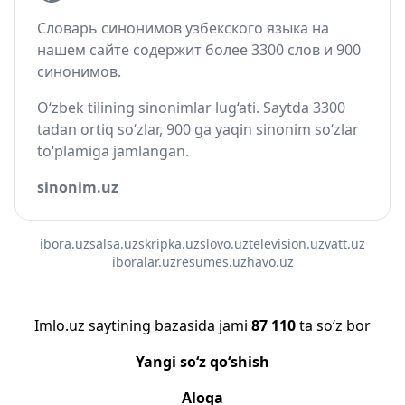
Словарь синонимов узбекского языка на
нашем сайте содержит более 3300 слов и 900
синонимов.
O‘zbek tilining sinonimlar lug‘ati. Saytda 3300
tadan ortiq so‘zlar, 900 ga yaqin sinonim so‘zlar
to‘plamiga jamlangan.
sinonim.uz
ibora.uz
salsa.uz
skripka.uz
slovo.uz
television.uz
vatt.uz
iboralar.uz
resumes.uz
havo.uz
Imlo.uz saytining bazasida jami
87 110
ta so‘z bor
Yangi so‘z qo‘shish
Aloqa