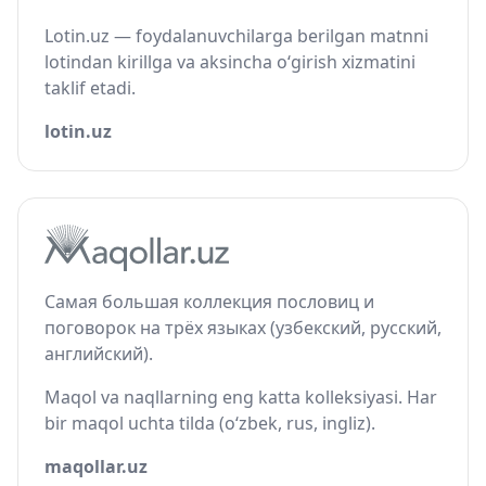
Lotin.uz — foydalanuvchilarga berilgan matnni
lotindan kirillga va aksincha o‘girish xizmatini
taklif etadi.
lotin.uz
Самая большая коллекция пословиц и
поговорок на трёх языках (узбекский, русский,
английский).
Maqol va naqllarning eng katta kolleksiyasi. Har
bir maqol uchta tilda (o‘zbek, rus, ingliz).
maqollar.uz