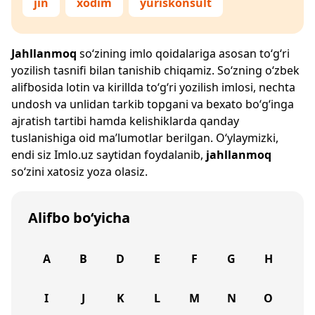
jin
xodim
yuriskonsult
Jahllanmoq
so‘zining imlo qoidalariga asosan to‘g‘ri
yozilish tasnifi bilan tanishib chiqamiz. So‘zning o‘zbek
alifbosida lotin va kirillda to‘g‘ri yozilish imlosi, nechta
undosh va unlidan tarkib topgani va bexato bo‘g‘inga
ajratish tartibi hamda kelishiklarda qanday
tuslanishiga oid ma’lumotlar berilgan. O‘ylaymizki,
endi siz
Imlo.uz
saytidan foydalanib,
jahllanmoq
so‘zini xatosiz yoza olasiz.
Alifbo bo‘yicha
A
B
D
E
F
G
H
I
J
K
L
M
N
O