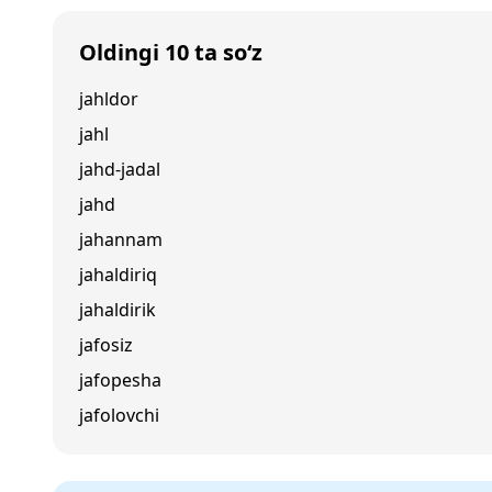
Oldingi 10 ta so‘z
jahldor
jahl
jahd-jadal
jahd
jahannam
jahaldiriq
jahaldirik
jafosiz
jafopesha
jafolovchi