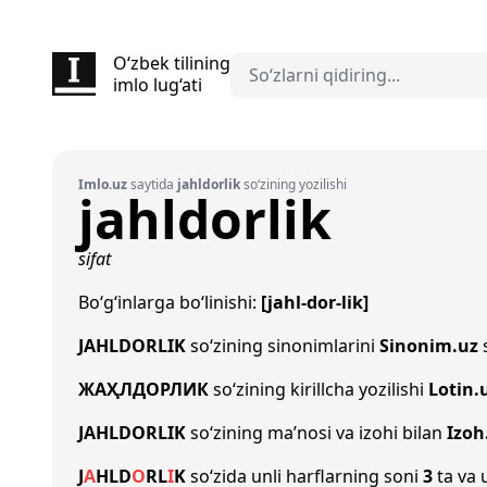
O‘zbek tilining
imlo lug‘ati
Imlo.uz
saytida
jahldorlik
so‘zining yozilishi
jahldorlik
sifat
Bo‘g‘inlarga bo‘linishi:
[jahl-dor-lik]
JAHLDORLIK
so‘zining sinonimlarini
Sinonim.uz
s
ЖАҲЛДОРЛИК
so‘zining kirillcha yozilishi
Lotin.
JAHLDORLIK
so‘zining ma’nosi va izohi bilan
Izoh
J
A
H
L
D
O
R
L
I
K
so‘zida unli harflarning soni
3
ta va 