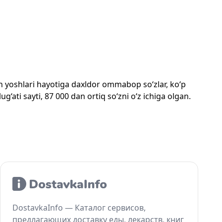
mon yoshlari hayotiga daxldor ommabop so‘zlar, ko‘p
‘ati sayti, 87 000 dan ortiq so‘zni o‘z ichiga olgan.
DostavkaInfo — Каталог сервисов,
предлагающих доставку еды, лекарств, книг