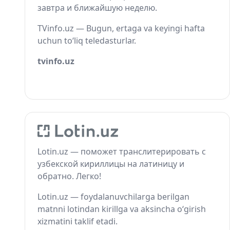
завтра и ближайшую неделю.
TVinfo.uz — Bugun, ertaga va keyingi hafta
uchun to‘liq teledasturlar.
tvinfo.uz
Lotin.uz — поможет транслитерировать с
узбекской кириллицы на латиницу и
обратно. Легко!
Lotin.uz — foydalanuvchilarga berilgan
matnni lotindan kirillga va aksincha o‘girish
xizmatini taklif etadi.