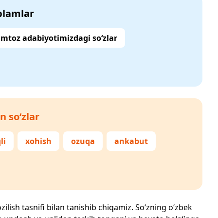
‘plamlar
mtoz adabiyotimizdagi so‘zlar
n so‘zlar
li
xohish
ozuqa
ankabut
zilish tasnifi bilan tanishib chiqamiz. So‘zning o‘zbek