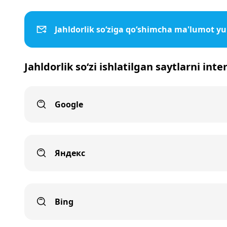
Jahldorlik so‘ziga qo‘shimcha ma'lumot y
Jahldorlik so‘zi ishlatilgan saytlarni int
Google
Яндекс
Bing