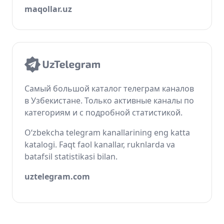
maqollar.uz
Самый большой каталог телеграм каналов
в Узбекистане. Только активные каналы по
категориям и с подробной статистикой.
O‘zbekcha telegram kanallarining eng katta
katalogi. Faqt faol kanallar, ruknlarda va
batafsil statistikasi bilan.
uztelegram.com