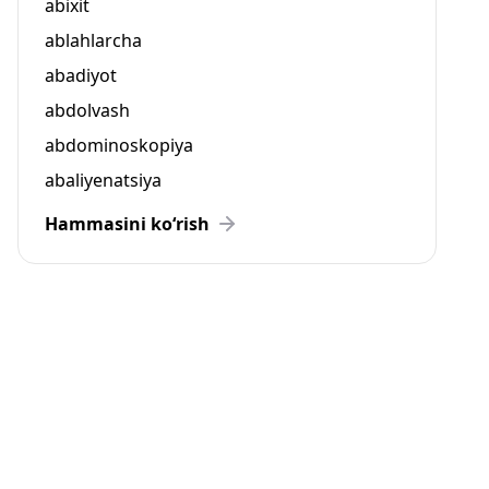
abixit
ablahlarcha
abadiyot
abdolvash
abdominoskopiya
abaliyenatsiya
Hammasini ko‘rish