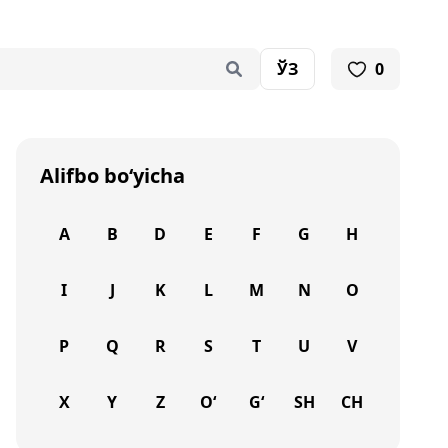
ЎЗ
0
Alifbo bo‘yicha
A
B
D
E
F
G
H
I
J
K
L
M
N
O
P
Q
R
S
T
U
V
X
Y
Z
O‘
G‘
SH
CH