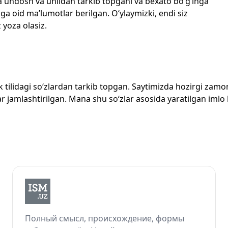
echta undosh va unlidan tarkib topgani va bexato bo‘g‘inga
ga oid ma’lumotlar berilgan. O‘ylaymizki, endi siz
z yoza olasiz.
zbek tilidagi so‘zlardan tarkib topgan. Saytimizda hozirgi za
 jamlashtirilgan. Mana shu so‘zlar asosida yaratilgan imlo lug
Полный смысл, происхождение, формы