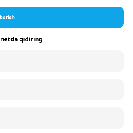
uborish
ernetda qidiring