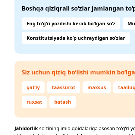
Boshqa qiziqrali so‘zlar jamlangan to
Eng to‘g‘ri yozilishi kerak bo‘lgan so‘z
Mu
Konstitutsiyada ko‘p uchraydigan so‘zlar
Siz uchun qiziq bo‘lishi mumkin bo‘lga
qat’iy
taassurot
maxsus
taalluq
ruxsat
batash
Jahldorlik
so‘zining imlo qoidalariga asosan to‘g‘ri yo