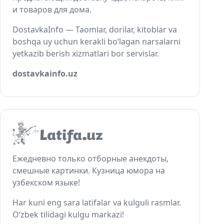
и товаров для дома.
DostavkaInfo — Taomlar, dorilar, kitoblar va
boshqa uy uchun kerakli bo‘lagan narsalarni
yetkazib berish xizmatlari bor servislar.
dostavkainfo.uz
Ежедневно только отборные анекдоты,
смешные картинки. Кузница юмора на
узбекском языке!
Har kuni eng sara latifalar va kulguli rasmlar.
O‘zbek tilidagi kulgu markazi!