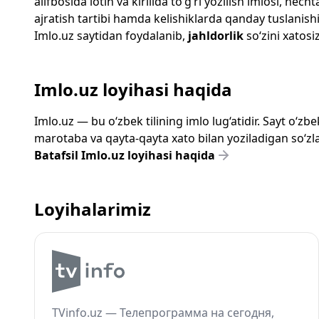
alifbosida lotin va kirillda to‘g‘ri yozilish imlosi, n
ajratish tartibi hamda kelishiklarda qanday tuslanishi
Imlo.uz
saytidan foydalanib,
jahldorlik
so‘zini xatosi
Imlo.uz loyihasi haqida
Imlo.uz — bu o‘zbek tilining imlo lug‘atidir. Sayt o‘
marotaba va qayta-qayta xato bilan yoziladigan so‘zlar
Batafsil Imlo.uz loyihasi haqida
Loyihalarimiz
TVinfo.uz — Телепрограмма на сегодня,