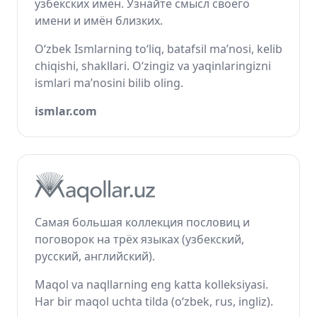
узбекских имён. Узнайте смысл своего
имени и имён близких.
O‘zbek Ismlarning to‘liq, batafsil ma’nosi, kelib
chiqishi, shakllari. O‘zingiz va yaqinlaringizni
ismlari ma’nosini bilib oling.
ismlar.com
Самая большая коллекция пословиц и
поговорок на трёх языках (узбекский,
русский, английский).
Maqol va naqllarning eng katta kolleksiyasi.
Har bir maqol uchta tilda (o‘zbek, rus, ingliz).