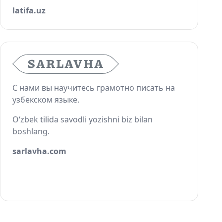
latifa.uz
С нами вы научитесь грамотно писать на
узбекском языке.
O‘zbek tilida savodli yozishni biz bilan
boshlang.
sarlavha.com