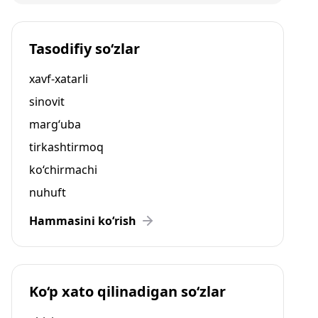
Tasodifiy so‘zlar
xavf-xatarli
sinovit
marg‘uba
tirkashtirmoq
ko‘chirmachi
nuhuft
Hammasini ko‘rish
Ko‘p xato qilinadigan so‘zlar