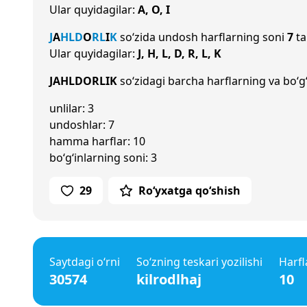
Ular quyidagilar:
A, O, I
J
A
H
L
D
O
R
L
I
K
so‘zida undosh harflarning soni
7
ta
Ular quyidagilar:
J, H, L, D, R, L, K
JAHLDORLIK
so‘zidagi barcha harflarning va bo‘g‘
unlilar: 3
undoshlar: 7
hamma harflar: 10
bo‘g‘inlarning soni: 3
29
Ro‘yxatga qo‘shish
Saytdagi o‘rni
So‘zning teskari yozilishi
Harfl
30574
kilrodlhaj
10