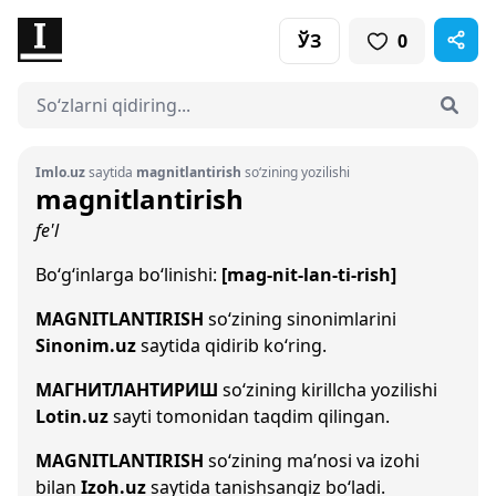
ЎЗ
0
Imlo.uz
saytida
magnitlantirish
so‘zining yozilishi
magnitlantirish
fe'l
Bo‘g‘inlarga bo‘linishi:
[mag-nit-lan-ti-rish]
MAGNITLANTIRISH
so‘zining sinonimlarini
Sinonim.uz
saytida qidirib ko‘ring.
МАГНИТЛАНТИРИШ
so‘zining kirillcha yozilishi
Lotin.uz
sayti tomonidan taqdim qilingan.
MAGNITLANTIRISH
so‘zining ma’nosi va izohi
bilan
Izoh.uz
saytida tanishsangiz bo‘ladi.