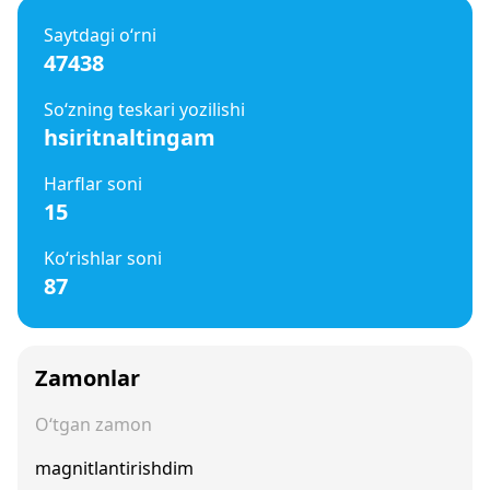
Saytdagi o‘rni
47438
So‘zning teskari yozilishi
hsiritnaltingam
Harflar soni
15
Ko‘rishlar soni
87
Zamonlar
O‘tgan zamon
magnitlantirishdim