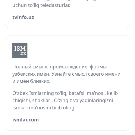
uchun to‘liq teledasturlar.
tvinfo.uz
Полный смысл, происхождение, формы
узбекских имён. Узнайте смысл своего имени
и имён близких.
O‘zbek Ismlarning to‘liq, batafsil ma’nosi, kelib
chiqishi, shakllari. O‘zingiz va yaqinlaringizni
ismlari ma’nosini bilib oling.
ismlar.com