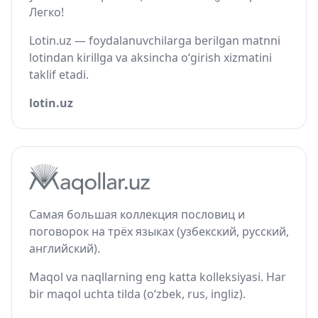
Легко!
Lotin.uz — foydalanuvchilarga berilgan matnni
lotindan kirillga va aksincha o‘girish xizmatini
taklif etadi.
lotin.uz
Самая большая коллекция пословиц и
поговорок на трёх языках (узбекский, русский,
английский).
Maqol va naqllarning eng katta kolleksiyasi. Har
bir maqol uchta tilda (o‘zbek, rus, ingliz).