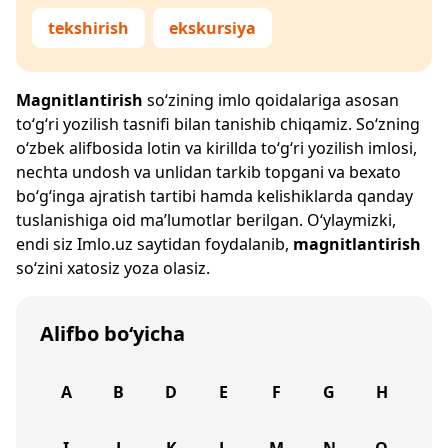
tekshirish
ekskursiya
Magnitlantirish
so‘zining imlo qoidalariga asosan
to‘g‘ri yozilish tasnifi bilan tanishib chiqamiz. So‘zning
o‘zbek alifbosida lotin va kirillda to‘g‘ri yozilish imlosi,
nechta undosh va unlidan tarkib topgani va bexato
bo‘g‘inga ajratish tartibi hamda kelishiklarda qanday
tuslanishiga oid ma’lumotlar berilgan. O‘ylaymizki,
endi siz
Imlo.uz
saytidan foydalanib,
magnitlantirish
so‘zini xatosiz yoza olasiz.
Alifbo bo‘yicha
A
B
D
E
F
G
H