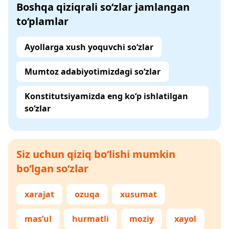
Boshqa qiziqrali so‘zlar jamlangan
to‘plamlar
Ayollarga xush yoquvchi so‘zlar
Mumtoz adabiyotimizdagi so‘zlar
Konstitutsiyamizda eng ko‘p ishlatilgan
so‘zlar
Siz uchun qiziq bo‘lishi mumkin
bo‘lgan so‘zlar
xarajat
ozuqa
xusumat
mas’ul
hurmatli
moziy
xayol