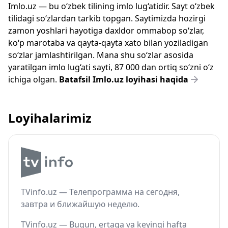
Imlo.uz — bu o‘zbek tilining imlo lug‘atidir. Sayt o‘zbek
tilidagi so‘zlardan tarkib topgan. Saytimizda hozirgi
zamon yoshlari hayotiga daxldor ommabop so‘zlar,
ko‘p marotaba va qayta-qayta xato bilan yoziladigan
so‘zlar jamlashtirilgan. Mana shu so‘zlar asosida
yaratilgan imlo lug‘ati sayti, 87 000 dan ortiq so‘zni o‘z
ichiga olgan.
Batafsil Imlo.uz loyihasi haqida
Loyihalarimiz
TVinfo.uz — Телепрограмма на сегодня,
завтра и ближайшую неделю.
TVinfo.uz — Bugun, ertaga va keyingi hafta