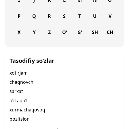
I
J
K
L
M
N
O
P
Q
R
S
T
U
V
X
Y
Z
O‘
G‘
SH
CH
Tasodifiy so‘zlar
xotirjam
chaqnovchi
sarxat
o‘rtaqo‘l
xurmachaqovoq
pozitsion