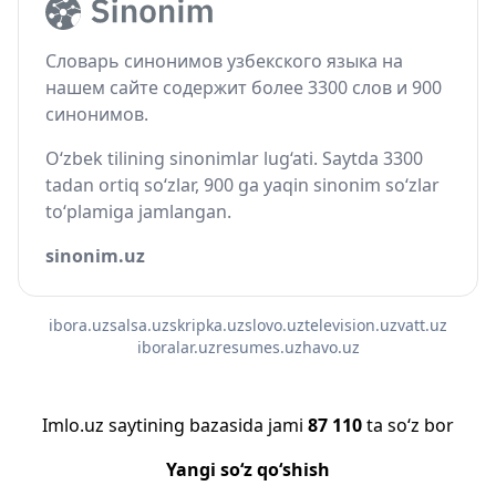
Словарь синонимов узбекского языка на
нашем сайте содержит более 3300 слов и 900
синонимов.
O‘zbek tilining sinonimlar lug‘ati. Saytda 3300
tadan ortiq so‘zlar, 900 ga yaqin sinonim so‘zlar
to‘plamiga jamlangan.
sinonim.uz
ibora.uz
salsa.uz
skripka.uz
slovo.uz
television.uz
vatt.uz
iboralar.uz
resumes.uz
havo.uz
Imlo.uz saytining bazasida jami
87 110
ta so‘z bor
Yangi so‘z qo‘shish