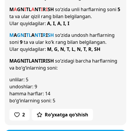
M
A
G
N
I
T
L
A
N
T
I
R
I
SH
so‘zida unli harflarning soni
5
ta va ular qizil rang bilan belgilangan.
Ular quyidagilar:
A, I, A, I, I
M
A
G
N
I
T
L
A
N
T
I
R
I
SH
so‘zida undosh harflarning
soni
9
ta va ular ko‘k rang bilan belgilangan.
Ular quyidagilar:
M, G, N, T, L, N, T, R, SH
MAGNITLANTIRISH
so‘zidagi barcha harflarning
va bo‘g‘inlarning soni:
unlilar: 5
undoshlar: 9
hamma harflar: 14
bo‘g‘inlarning soni: 5
2
Ro‘yxatga qo‘shish