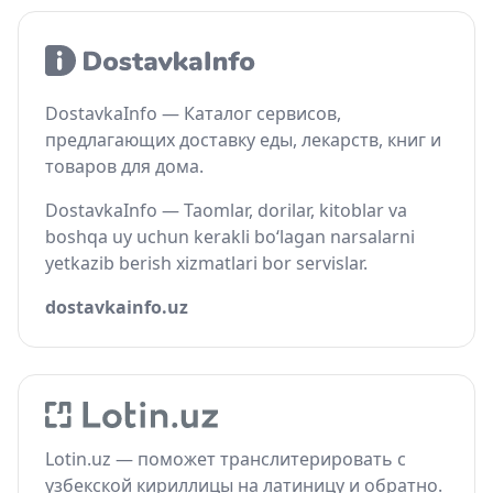
DostavkaInfo — Каталог сервисов,
предлагающих доставку еды, лекарств, книг и
товаров для дома.
DostavkaInfo — Taomlar, dorilar, kitoblar va
boshqa uy uchun kerakli bo‘lagan narsalarni
yetkazib berish xizmatlari bor servislar.
dostavkainfo.uz
Lotin.uz — поможет транслитерировать с
узбекской кириллицы на латиницу и обратно.