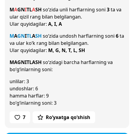
M
A
G
N
I
T
L
A
SH
so‘zida unli harflarning soni
3
ta va
ular qizil rang bilan belgilangan.
Ular quyidagilar:
A, I, A
M
A
G
N
I
T
L
A
SH
so‘zida undosh harflarning soni
6
ta
va ular ko‘k rang bilan belgilangan.
Ular quyidagilar:
M, G, N, T, L, SH
MAGNITLASH
so‘zidagi barcha harflarning va
bo‘g‘inlarning soni:
unlilar: 3
undoshlar: 6
hamma harflar: 9
bo‘g‘inlarning soni: 3
7
Ro‘yxatga qo‘shish