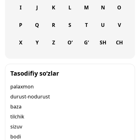
I
J
K
L
M
N
O
P
Q
R
S
T
U
V
X
Y
Z
O‘
G‘
SH
CH
Tasodifiy so‘zlar
palaxmon
durust-nodurust
baza
tilchik
sizuv
bodi