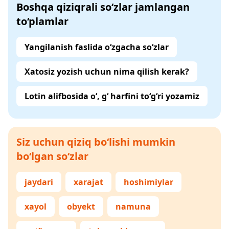
Boshqa qiziqrali so‘zlar jamlangan
to‘plamlar
Yangilanish faslida o‘zgacha so‘zlar
Xatosiz yozish uchun nima qilish kerak?
Lotin alifbosida o‘, g‘ harfini to‘g‘ri yozamiz
Siz uchun qiziq bo‘lishi mumkin
bo‘lgan so‘zlar
jaydari
xarajat
hoshimiylar
xayol
obyekt
namuna