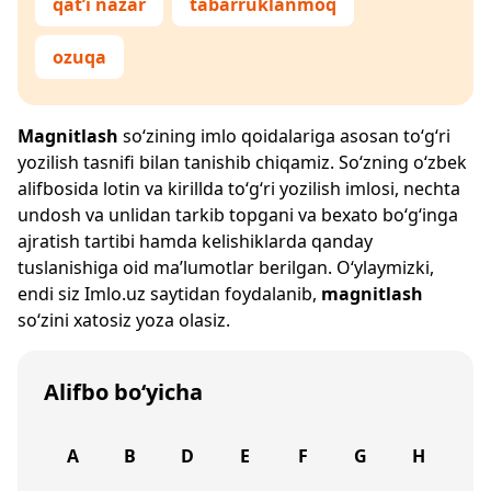
qat’i nazar
tabarruklanmoq
ozuqa
Magnitlash
so‘zining imlo qoidalariga asosan to‘g‘ri
yozilish tasnifi bilan tanishib chiqamiz. So‘zning o‘zbek
alifbosida lotin va kirillda to‘g‘ri yozilish imlosi, nechta
undosh va unlidan tarkib topgani va bexato bo‘g‘inga
ajratish tartibi hamda kelishiklarda qanday
tuslanishiga oid ma’lumotlar berilgan. O‘ylaymizki,
endi siz
Imlo.uz
saytidan foydalanib,
magnitlash
so‘zini xatosiz yoza olasiz.
Alifbo bo‘yicha
A
B
D
E
F
G
H