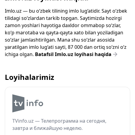
Imlo.uz — bu o‘zbek tilining imlo lug‘atidir. Sayt o‘zbek
tilidagi so‘zlardan tarkib topgan. Saytimizda hozirgi
zamon yoshlari hayotiga daxldor ommabop so‘zlar,
ko‘p marotaba va qayta-qayta xato bilan yoziladigan
so‘zlar jamlashtirilgan. Mana shu so‘zlar asosida
yaratilgan imlo lug‘ati sayti, 87 000 dan ortiq so‘zni o‘z
ichiga olgan.
Batafsil Imlo.uz loyihasi haqida
Loyihalarimiz
TVinfo.uz — Телепрограмма на сегодня,
завтра и ближайшую неделю.