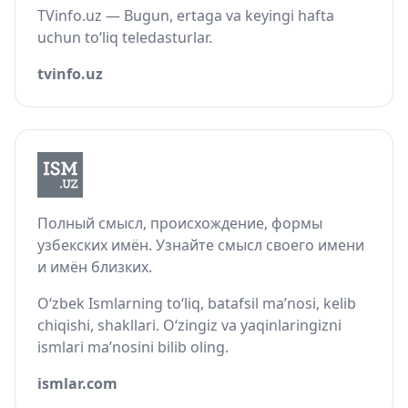
TVinfo.uz — Bugun, ertaga va keyingi hafta
uchun to‘liq teledasturlar.
tvinfo.uz
Полный смысл, происхождение, формы
узбекских имён. Узнайте смысл своего имени
и имён близких.
O‘zbek Ismlarning to‘liq, batafsil ma’nosi, kelib
chiqishi, shakllari. O‘zingiz va yaqinlaringizni
ismlari ma’nosini bilib oling.
ismlar.com