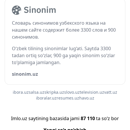
Словарь синонимов узбекского языка на
нашем сайте содержит более 3300 слов и 900
синонимов.
O‘zbek tilining sinonimlar lug‘ati. Saytda 3300
tadan ortiq so‘zlar, 900 ga yaqin sinonim so‘zlar
to‘plamiga jamlangan.
sinonim.uz
ibora.uz
salsa.uz
skripka.uz
slovo.uz
television.uz
vatt.uz
iboralar.uz
resumes.uz
havo.uz
Imlo.uz saytining bazasida jami
87 110
ta so‘z bor
Yangi so‘z qo‘shish