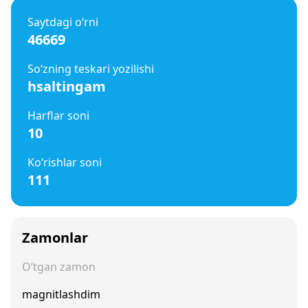
Saytdagi o‘rni
46669
So‘zning teskari yozilishi
hsaltingam
Harflar soni
10
Ko‘rishlar soni
111
Zamonlar
O‘tgan zamon
magnitlashdim