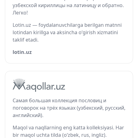
узбекской кириллицы на латиницу и обратно.
Легко!
Lotin.uz — foydalanuvchilarga berilgan matnni
lotindan kirillga va aksincha o‘girish xizmatini
taklif etadi.
lotin.uz
Самая большая коллекция пословиц и
поговорок на трёх языках (узбекский, русский,
английский).
Maqol va naqllarning eng katta kolleksiyasi. Har
bir maqol uchta tilda (o‘zbek, rus, ingliz).