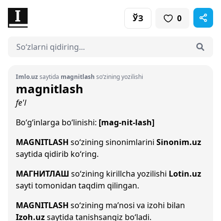
ЎЗ
0
Imlo.uz
saytida
magnitlash
so‘zining yozilishi
magnitlash
fe'l
Bo‘g‘inlarga bo‘linishi:
[mag-nit-lash]
MAGNITLASH
so‘zining sinonimlarini
Sinonim.uz
saytida qidirib ko‘ring.
МАГНИТЛАШ
so‘zining kirillcha yozilishi
Lotin.uz
sayti tomonidan taqdim qilingan.
MAGNITLASH
so‘zining ma’nosi va izohi bilan
Izoh.uz
saytida tanishsangiz bo‘ladi.