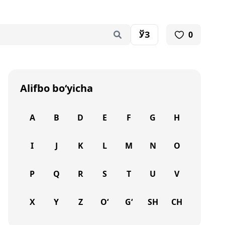
ЎЗ
0
Alifbo bo‘yicha
A
B
D
E
F
G
H
I
J
K
L
M
N
O
P
Q
R
S
T
U
V
X
Y
Z
O‘
G‘
SH
CH