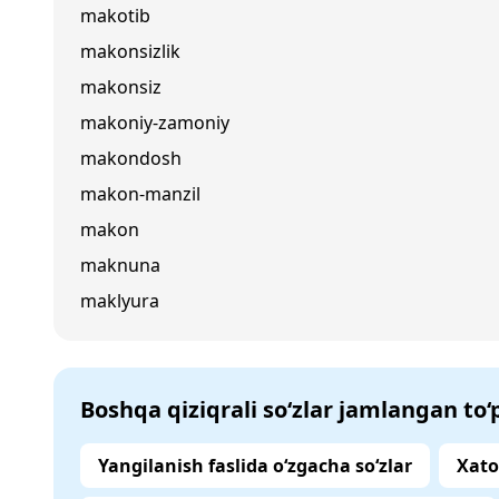
makotib
makonsizlik
makonsiz
makoniy-zamoniy
makondosh
makon-manzil
makon
maknuna
maklyura
Boshqa qiziqrali so‘zlar jamlangan to
Yangilanish faslida o‘zgacha so‘zlar
Xato