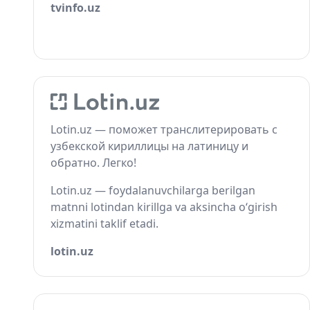
tvinfo.uz
Lotin.uz — поможет транслитерировать с
узбекской кириллицы на латиницу и
обратно. Легко!
Lotin.uz — foydalanuvchilarga berilgan
matnni lotindan kirillga va aksincha o‘girish
xizmatini taklif etadi.
lotin.uz