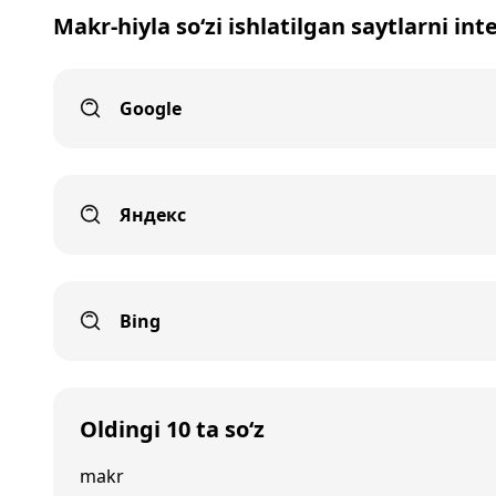
Makr-hiyla so‘zi ishlatilgan saytlarni in
Google
Яндекс
Bing
Oldingi 10 ta so‘z
makr