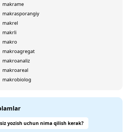
makrame
makrasporangiy
makrel
makrli
makro
makroagregat
makroanaliz
makroareal
makrobiolog
‘plamlar
siz yozish uchun nima qilish kerak?