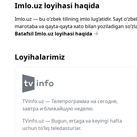
Imlo.uz loyihasi haqida
Imlo.uz — bu o‘zbek tilining imlo lug‘atidir. Sayt o‘
marotaba va qayta-qayta xato bilan yoziladigan so‘zlar
Batafsil Imlo.uz loyihasi haqida
Loyihalarimiz
TVinfo.uz — Телепрограмма на сегодня,
завтра и ближайшую неделю.
TVinfo.uz — Bugun, ertaga va keyingi hafta
uchun to‘liq teledasturlar.