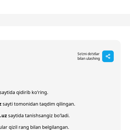
So‘zni do‘stlar
bilan ulashing
saytida qidirib ko‘ring.
z
sayti tomonidan taqdim qilingan.
.uz
saytida tanishsangiz bo‘ladi.
ular qizil rang bilan belgilangan.