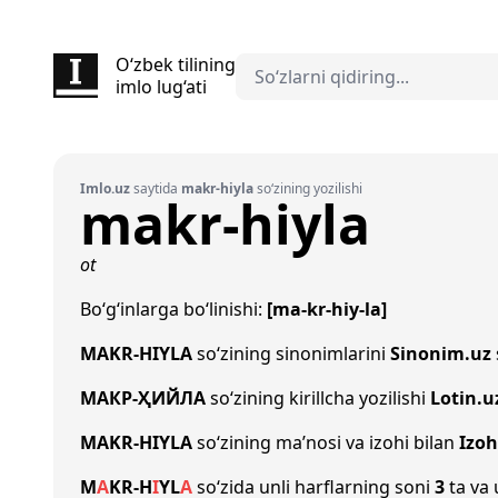
O‘zbek tilining
imlo lug‘ati
Imlo.uz
saytida
makr-hiyla
so‘zining yozilishi
makr-hiyla
ot
Bo‘g‘inlarga bo‘linishi:
[ma-kr-hiy-la]
MAKR-HIYLA
so‘zining sinonimlarini
Sinonim.uz
МАКР-ҲИЙЛА
so‘zining kirillcha yozilishi
Lotin.u
MAKR-HIYLA
so‘zining ma’nosi va izohi bilan
Izoh
M
A
K
R
-
H
I
Y
L
A
so‘zida unli harflarning soni
3
ta va 