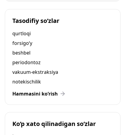
Tasodifiy so‘zlar
qurtloqi
forsigo‘y
beshbel
periodontoz
vakuum-ekstraksiya
notekischilik
Hammasini ko‘rish
Ko‘p xato qilinadigan so‘zlar