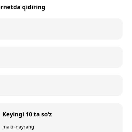
ternetda qidiring
Keyingi 10 ta so‘z
makr-nayrang