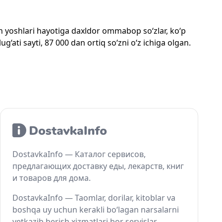
mon yoshlari hayotiga daxldor ommabop so‘zlar, ko‘p
‘ati sayti, 87 000 dan ortiq so‘zni o‘z ichiga olgan.
DostavkaInfo — Каталог сервисов,
предлагающих доставку еды, лекарств, книг
и товаров для дома.
DostavkaInfo — Taomlar, dorilar, kitoblar va
boshqa uy uchun kerakli bo‘lagan narsalarni
yetkazib berish xizmatlari bor servislar.