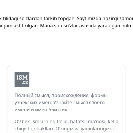
zbek tilidagi so‘zlardan tarkib topgan. Saytimizda hozirgi za
 jamlashtirilgan. Mana shu so‘zlar asosida yaratilgan imlo lug
Полный смысл, происхождение, формы
узбекских имён. Узнайте смысл своего
имени и имён близких.
O‘zbek Ismlarning to‘liq, batafsil ma’nosi, kelib
chiqishi, shakllari. O‘zingiz va yaqinlaringizni