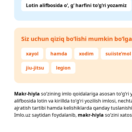
Lotin alifbosida o‘, g‘ harfini to‘g‘ri yozamiz
Siz uchun qiziq bo‘lishi mumkin bo‘lga
xayol
hamda
xodim
suiiste’mol
jiu-jitsu
legion
Makr-hiyla
so‘zining imlo qoidalariga asosan to‘g‘ri y
alifbosida lotin va kirillda to‘g‘ri yozilish imlosi, n
ajratish tartibi hamda kelishiklarda qanday tuslanishi
Imlo.uz
saytidan foydalanib,
makr-hiyla
so‘zini xatos