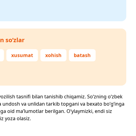
n so‘zlar
xusumat
xohish
batash
ozilish tasnifi bilan tanishib chiqamiz. So‘zning o‘zbek
echta undosh va unlidan tarkib topgani va bexato bo‘g‘inga
ga oid ma’lumotlar berilgan. O‘ylaymizki, endi siz
iz yoza olasiz.