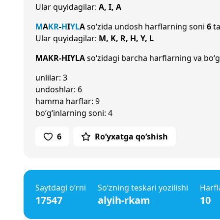
Ular quyidagilar:
A, I, A
M
A
K
R
-
H
I
Y
L
A
so‘zida undosh harflarning soni
6
ta
Ular quyidagilar:
M, K, R, H, Y, L
MAKR-HIYLA
so‘zidagi barcha harflarning va bo‘g‘
unlilar: 3
undoshlar: 6
hamma harflar: 9
bo‘g‘inlarning soni: 4
6
Ro‘yxatga qo‘shish
Saytdagi o‘rni
So‘zning teskari yozilishi
Harfl
17547
alyih-rkam
10