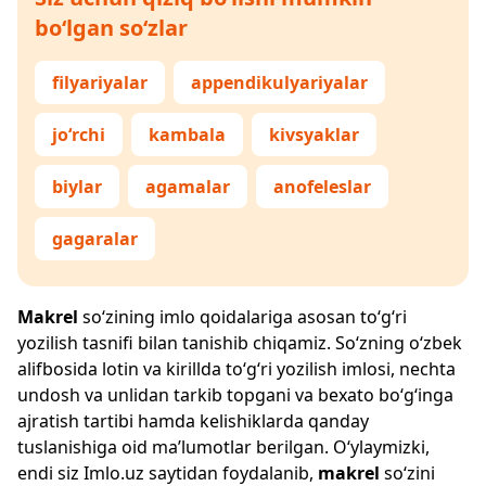
bo‘lgan so‘zlar
filyariyalar
appendikulyariyalar
jo‘rchi
kambala
kivsyaklar
biylar
agamalar
anofeleslar
gagaralar
Makrel
so‘zining imlo qoidalariga asosan to‘g‘ri
yozilish tasnifi bilan tanishib chiqamiz. So‘zning o‘zbek
alifbosida lotin va kirillda to‘g‘ri yozilish imlosi, nechta
undosh va unlidan tarkib topgani va bexato bo‘g‘inga
ajratish tartibi hamda kelishiklarda qanday
tuslanishiga oid ma’lumotlar berilgan. O‘ylaymizki,
endi siz
Imlo.uz
saytidan foydalanib,
makrel
so‘zini