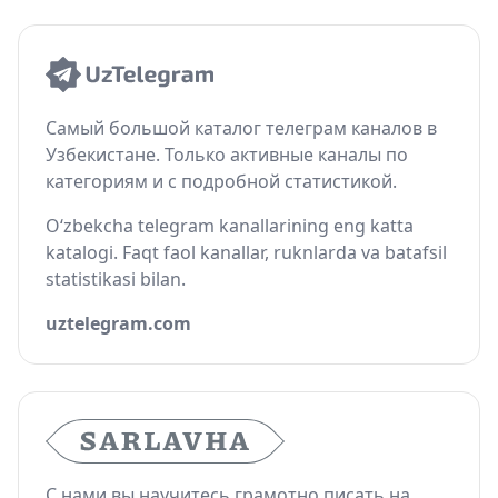
Самый большой каталог телеграм каналов в
Узбекистане. Только активные каналы по
категориям и с подробной статистикой.
O‘zbekcha telegram kanallarining eng katta
katalogi. Faqt faol kanallar, ruknlarda va batafsil
statistikasi bilan.
uztelegram.com
С нами вы научитесь грамотно писать на