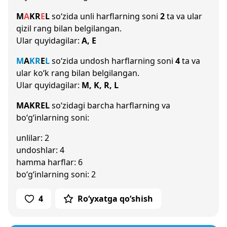
M
A
K
R
E
L
so‘zida unli harflarning soni
2
ta va ular
qizil rang bilan belgilangan.
Ular quyidagilar:
A, E
M
A
K
R
E
L
so‘zida undosh harflarning soni
4
ta va
ular ko‘k rang bilan belgilangan.
Ular quyidagilar:
M, K, R, L
MAKREL
so‘zidagi barcha harflarning va
bo‘g‘inlarning soni:
unlilar: 2
undoshlar: 4
hamma harflar: 6
bo‘g‘inlarning soni: 2
4
Ro‘yxatga qo‘shish