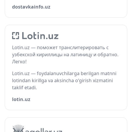
dostavkainfo.uz
Lotin.uz — поможет транслитерировать с
узбекской кириллицы на латиницу и обратно.
Легко!
Lotin.uz — foydalanuvchilarga berilgan matnni
lotindan kirillga va aksincha o‘girish xizmatini
taklif etadi.
lotin.uz