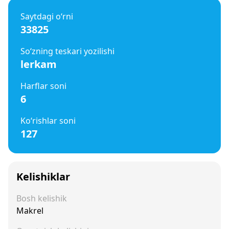
Saytdagi o‘rni
33825
So‘zning teskari yozilishi
lerkam
Harflar soni
6
Ko‘rishlar soni
127
Kelishiklar
Bosh kelishik
Makrel