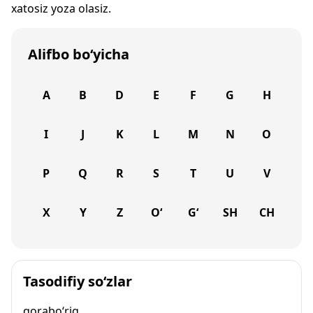
xatosiz yoza olasiz.
Alifbo bo‘yicha
A
B
D
E
F
G
H
I
J
K
L
M
N
O
P
Q
R
S
T
U
V
X
Y
Z
O‘
G‘
SH
CH
Tasodifiy so‘zlar
qorabo‘riq