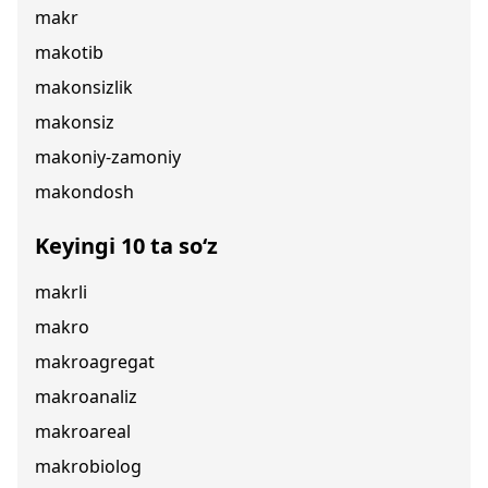
makr
makotib
makonsizlik
makonsiz
makoniy-zamoniy
makondosh
Keyingi 10 ta so‘z
makrli
makro
makroagregat
makroanaliz
makroareal
makrobiolog