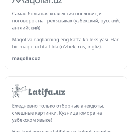
Самая большая коллекция пословиц и
поговорок на трёх языках (узбекский, русский,
английский).
Maqol va naqllarning eng katta kolleksiyasi. Har
bir maqol uchta tilda (o‘zbek, rus, ingliz).
maqollar.uz
Ежедневно только отборные анекдоты,
смешные картинки. Кузница юмора на
узбекском языке!
Har kuni eng sara latifalar va kulguli rasmlar.