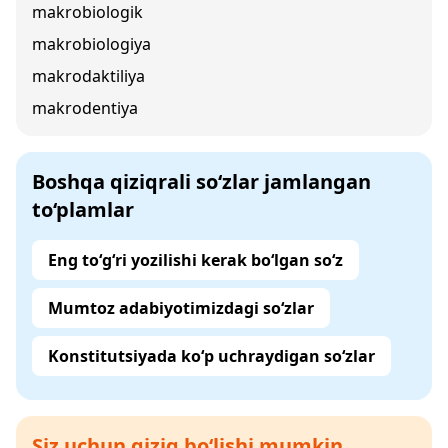
makrobiologik
makrobiologiya
makrodaktiliya
makrodentiya
Boshqa qiziqrali so‘zlar jamlangan
to‘plamlar
Eng to‘g‘ri yozilishi kerak bo‘lgan so‘z
Mumtoz adabiyotimizdagi so‘zlar
Konstitutsiyada ko‘p uchraydigan so‘zlar
Siz uchun qiziq bo‘lishi mumkin