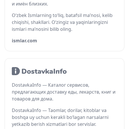
и имён близких.
O‘zbek Ismlarning to‘liq, batafsil ma’nosi, kelib
chiqishi, shakllari. O‘zingiz va yaqinlaringizni
ismlari ma’nosini bilib oling.
ismlar.com
DostavkaInfo — Каталог сервисов,
предлагающих доставку еды, лекарств, книг и
товаров для дома.
DostavkaInfo — Taomlar, dorilar, kitoblar va
boshqa uy uchun kerakli bo‘lagan narsalarni
yetkazib berish xizmatlari bor servislar.