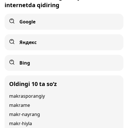
internetda qidiring
Google
Яндекс
Bing
Oldingi 10 ta so‘z
makrasporangiy
makrame
makr-nayrang
makr-hiyla