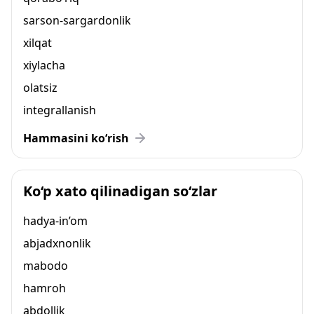
sarson-sargardonlik
xilqat
xiylacha
olatsiz
integrallanish
Hammasini ko‘rish
Ko‘p xato qilinadigan so‘zlar
hadya-in’om
abjadxnonlik
mabodo
hamroh
abdollik