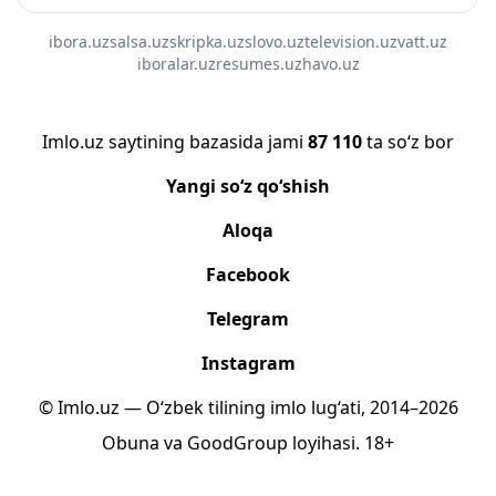
ibora.uz
salsa.uz
skripka.uz
slovo.uz
television.uz
vatt.uz
iboralar.uz
resumes.uz
havo.uz
Imlo.uz saytining bazasida jami
87 110
ta so‘z bor
Yangi so‘z qo‘shish
Aloqa
Facebook
Telegram
Instagram
© Imlo.uz — O‘zbek tilining imlo lug‘ati, 2014–2026
Obuna
va
GoodGroup
loyihasi.
18+