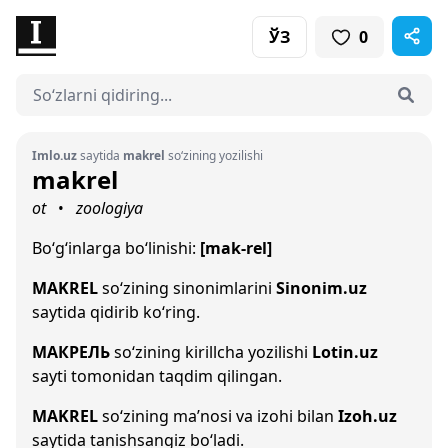
ЎЗ
0
Imlo.uz
saytida
makrel
so‘zining yozilishi
makrel
ot
zoologiya
•
Bo‘g‘inlarga bo‘linishi:
[mak-rel]
MAKREL
so‘zining sinonimlarini
Sinonim.uz
saytida qidirib ko‘ring.
МАКРЕЛЬ
so‘zining kirillcha yozilishi
Lotin.uz
sayti tomonidan taqdim qilingan.
MAKREL
so‘zining ma’nosi va izohi bilan
Izoh.uz
saytida tanishsangiz bo‘ladi.