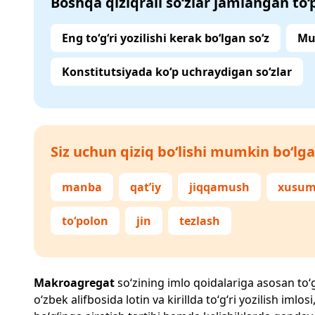
Boshqa qiziqrali so‘zlar jamlangan to
Eng to‘g‘ri yozilishi kerak bo‘lgan so‘z
Mu
Konstitutsiyada ko‘p uchraydigan so‘zlar
Siz uchun qiziq bo‘lishi mumkin bo‘lga
manba
qat’iy
jiqqamush
xusum
to‘polon
jin
tezlash
Makroagregat
so‘zining imlo qoidalariga asosan to‘g‘
o‘zbek alifbosida lotin va kirillda to‘g‘ri yozilish im