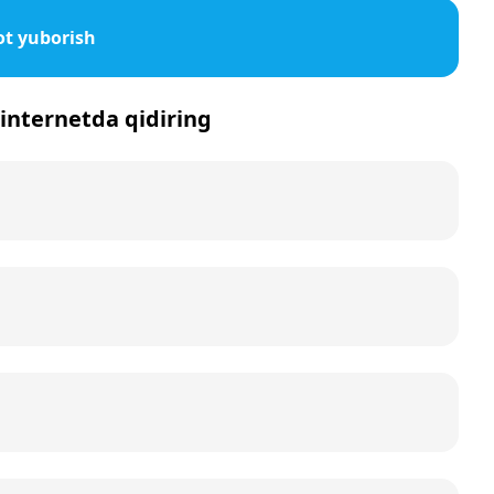
t yuborish
 internetda qidiring