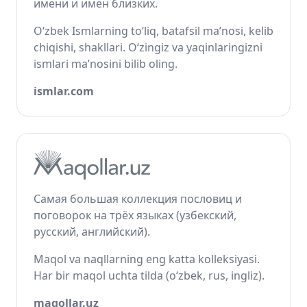
имени и имён близких.
O‘zbek Ismlarning to‘liq, batafsil ma’nosi, kelib
chiqishi, shakllari. O‘zingiz va yaqinlaringizni
ismlari ma’nosini bilib oling.
ismlar.com
Самая большая коллекция пословиц и
поговорок на трёх языках (узбекский,
русский, английский).
Maqol va naqllarning eng katta kolleksiyasi.
Har bir maqol uchta tilda (o‘zbek, rus, ingliz).
maqollar.uz