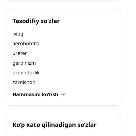
Tasodifiy so‘zlar
ivitiq
aerobomba
ureter
geroinizm
ordendorlik
zarnishon
Hammasini ko‘rish
Ko‘p xato qilinadigan so‘zlar