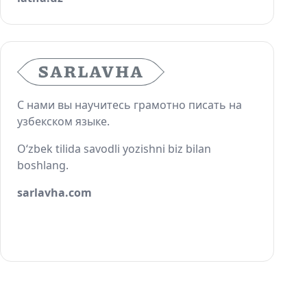
С нами вы научитесь грамотно писать на
узбекском языке.
O‘zbek tilida savodli yozishni biz bilan
boshlang.
sarlavha.com