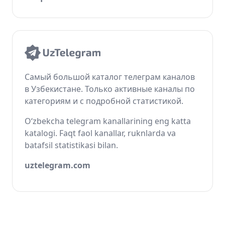
Самый большой каталог телеграм каналов
в Узбекистане. Только активные каналы по
категориям и с подробной статистикой.
O‘zbekcha telegram kanallarining eng katta
katalogi. Faqt faol kanallar, ruknlarda va
batafsil statistikasi bilan.
uztelegram.com