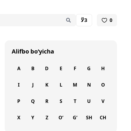
ЎЗ
0
Alifbo bo‘yicha
A
B
D
E
F
G
H
I
J
K
L
M
N
O
P
Q
R
S
T
U
V
X
Y
Z
O‘
G‘
SH
CH