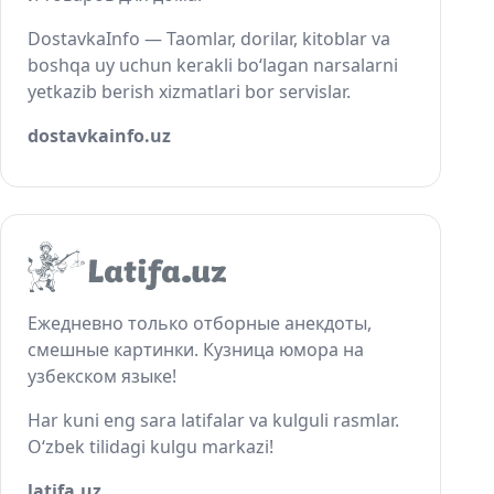
DostavkaInfo — Taomlar, dorilar, kitoblar va
boshqa uy uchun kerakli bo‘lagan narsalarni
yetkazib berish xizmatlari bor servislar.
dostavkainfo.uz
Ежедневно только отборные анекдоты,
смешные картинки. Кузница юмора на
узбекском языке!
Har kuni eng sara latifalar va kulguli rasmlar.
O‘zbek tilidagi kulgu markazi!
latifa.uz