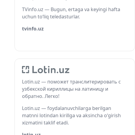
TVinfo.uz — Bugun, ertaga va keyingi hafta
uchun to‘liq teledasturlar.
tvinfo.uz
Lotin.uz — поможет транслитерировать с
узбекской кириллицы на латиницу и
обратно. Легко!
Lotin.uz — foydalanuvchilarga berilgan
matnni lotindan kirillga va aksincha o‘girish
xizmatini taklif etadi.
lotin.uz