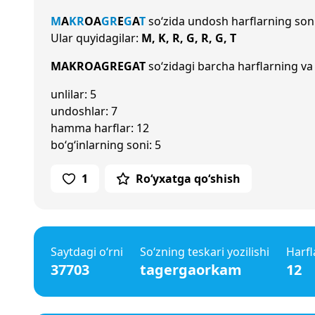
M
A
K
R
O
A
G
R
E
G
A
T
so‘zida undosh harflarning son
Ular quyidagilar:
M, K, R, G, R, G, T
MAKROAGREGAT
so‘zidagi barcha harflarning va 
unlilar: 5
undoshlar: 7
hamma harflar: 12
bo‘g‘inlarning soni: 5
1
Ro‘yxatga qo‘shish
Saytdagi o‘rni
So‘zning teskari yozilishi
Harfl
37703
tagergaorkam
12