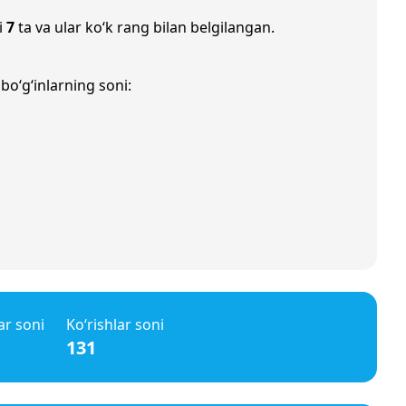
i
7
ta va ular ko‘k rang bilan belgilangan.
bo‘g‘inlarning soni:
ar soni
Ko‘rishlar soni
131