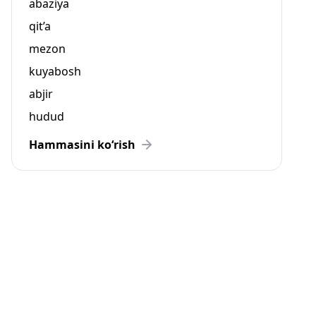
abaziya
qit’a
mezon
kuyabosh
abjir
hudud
Hammasini ko‘rish