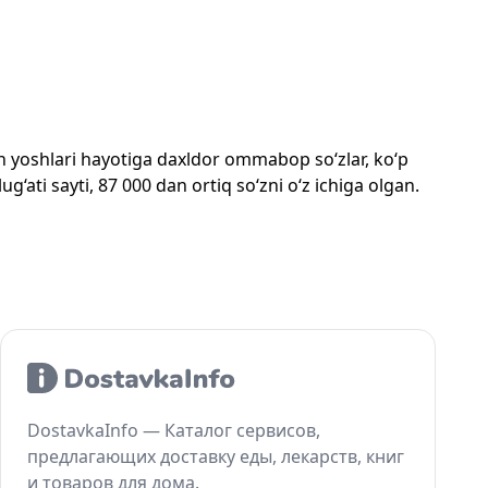
mon yoshlari hayotiga daxldor ommabop so‘zlar, ko‘p
‘ati sayti, 87 000 dan ortiq so‘zni o‘z ichiga olgan.
DostavkaInfo — Каталог сервисов,
предлагающих доставку еды, лекарств, книг
и товаров для дома.