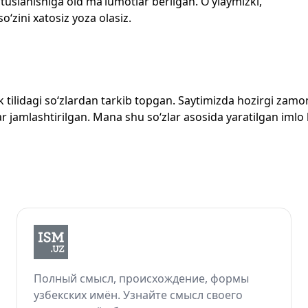
 tuslanishiga oid ma’lumotlar berilgan. O‘ylaymizki,
so‘zini xatosiz yoza olasiz.
zbek tilidagi so‘zlardan tarkib topgan. Saytimizda hozirgi za
 jamlashtirilgan. Mana shu so‘zlar asosida yaratilgan imlo lug
Полный смысл, происхождение, формы
узбекских имён. Узнайте смысл своего