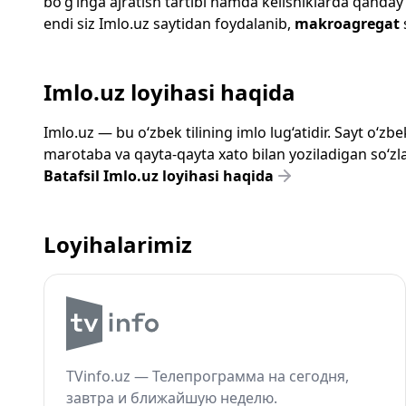
bo‘g‘inga ajratish tartibi hamda kelishiklarda qanday
endi siz
Imlo.uz
saytidan foydalanib,
makroagregat
Imlo.uz loyihasi haqida
Imlo.uz — bu o‘zbek tilining imlo lug‘atidir. Sayt o‘
marotaba va qayta-qayta xato bilan yoziladigan so‘zlar
Batafsil Imlo.uz loyihasi haqida
Loyihalarimiz
TVinfo.uz — Телепрограмма на сегодня,
завтра и ближайшую неделю.