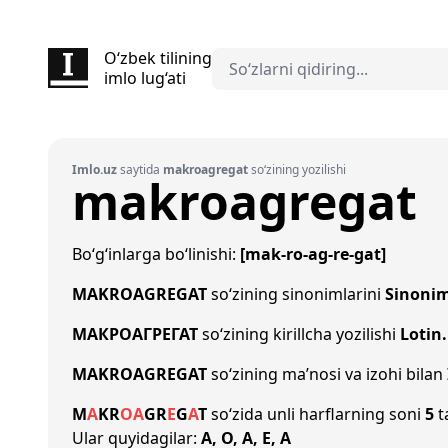
O‘zbek tilining
imlo lug‘ati
Imlo.uz
saytida
makroagregat
so‘zining yozilishi
makroagregat
Bo‘g‘inlarga bo‘linishi:
[mak-ro-ag-re-gat]
MAKROAGREGAT
so‘zining sinonimlarini
Sinoni
МАКРОАГРЕГАТ
so‘zining kirillcha yozilishi
Lotin
MAKROAGREGAT
so‘zining ma’nosi va izohi bilan
M
A
K
R
O
A
G
R
E
G
A
T
so‘zida unli harflarning soni
5
t
Ular quyidagilar:
A, O, A, E, A