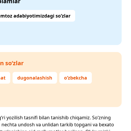
‘plamlar
mtoz adabiyotimizdagi so‘zlar
n so‘zlar
at
dugonalashish
o‘zbekcha
ri yozilish tasnifi bilan tanishib chiqamiz. So‘zning
losi, nechta undosh va unlidan tarkib topgani va bexato