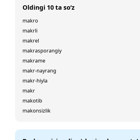
Oldingi 10 ta so‘z
makro
makrli
makrel
makrasporangiy
makrame
makr-nayrang
makr-hiyla
makr
makotib
makonsizlik