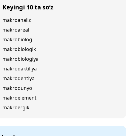
Keyingi 10 ta so‘z
makroanaliz
makroareal
makrobiolog
makrobiologik
makrobiologiya
makrodaktiliya
makrodentiya
makrodunyo
makroelement
makroergik