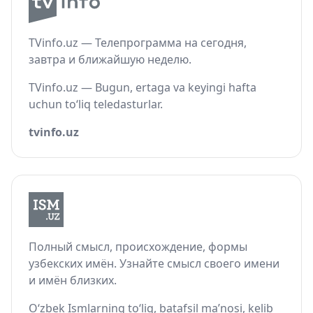
TVinfo.uz — Телепрограмма на сегодня,
завтра и ближайшую неделю.
TVinfo.uz — Bugun, ertaga va keyingi hafta
uchun to‘liq teledasturlar.
tvinfo.uz
Полный смысл, происхождение, формы
узбекских имён. Узнайте смысл своего имени
и имён близких.
O‘zbek Ismlarning to‘liq, batafsil ma’nosi, kelib