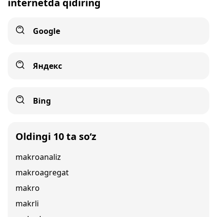
internetda qidiring
Google
Яндекс
Bing
Oldingi 10 ta so‘z
makroanaliz
makroagregat
makro
makrli