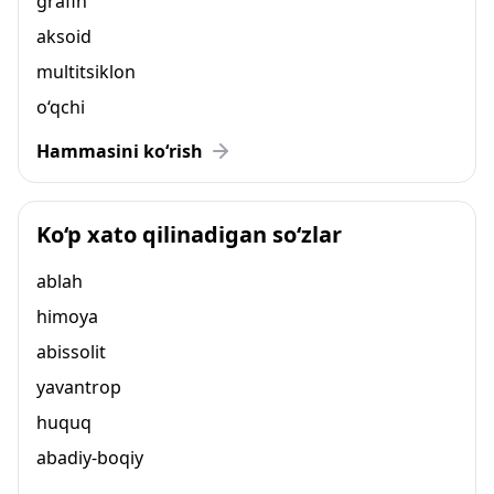
grafin
aksoid
multitsiklon
o‘qchi
Hammasini ko‘rish
Ko‘p xato qilinadigan so‘zlar
ablah
himoya
abissolit
yavantrop
huquq
abadiy-boqiy