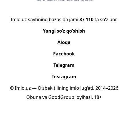
Imlo.uz saytining bazasida jami
87 110
ta so‘z bor
Yangi so‘z qo‘shish
Aloqa
Facebook
Telegram
Instagram
© Imlo.uz — O‘zbek tilining imlo lug‘ati, 2014–2026
Obuna
va
GoodGroup
loyihasi.
18+