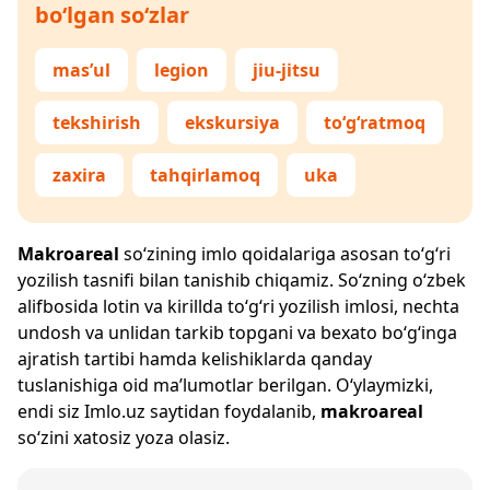
bo‘lgan so‘zlar
mas’ul
legion
jiu-jitsu
tekshirish
ekskursiya
to‘g‘ratmoq
zaxira
tahqirlamoq
uka
Makroareal
so‘zining imlo qoidalariga asosan to‘g‘ri
yozilish tasnifi bilan tanishib chiqamiz. So‘zning o‘zbek
alifbosida lotin va kirillda to‘g‘ri yozilish imlosi, nechta
undosh va unlidan tarkib topgani va bexato bo‘g‘inga
ajratish tartibi hamda kelishiklarda qanday
tuslanishiga oid ma’lumotlar berilgan. O‘ylaymizki,
endi siz
Imlo.uz
saytidan foydalanib,
makroareal
so‘zini xatosiz yoza olasiz.