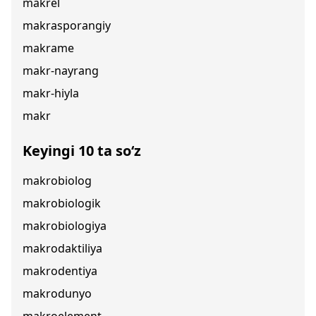
makrel
makrasporangiy
makrame
makr-nayrang
makr-hiyla
makr
Keyingi 10 ta so‘z
makrobiolog
makrobiologik
makrobiologiya
makrodaktiliya
makrodentiya
makrodunyo