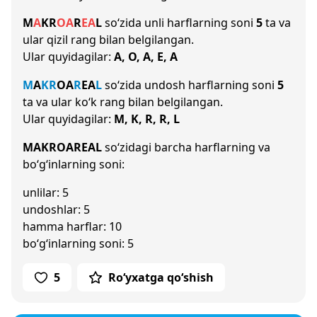
M
A
K
R
O
A
R
E
A
L
so‘zida unli harflarning soni
5
ta va
ular qizil rang bilan belgilangan.
Ular quyidagilar:
A, O, A, E, A
M
A
K
R
O
A
R
E
A
L
so‘zida undosh harflarning soni
5
ta va ular ko‘k rang bilan belgilangan.
Ular quyidagilar:
M, K, R, R, L
MAKROAREAL
so‘zidagi barcha harflarning va
bo‘g‘inlarning soni:
unlilar: 5
undoshlar: 5
hamma harflar: 10
bo‘g‘inlarning soni: 5
5
Ro‘yxatga qo‘shish