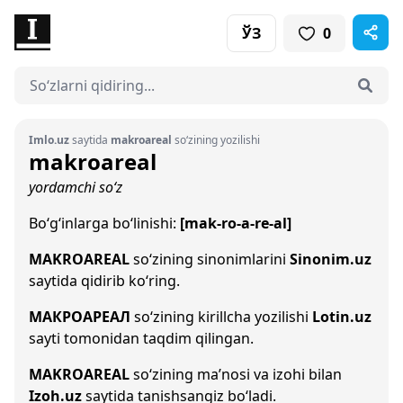
ЎЗ
0
Imlo.uz
saytida
makroareal
so‘zining yozilishi
makroareal
yordamchi so‘z
Bo‘g‘inlarga bo‘linishi:
[mak-ro-a-re-al]
MAKROAREAL
so‘zining sinonimlarini
Sinonim.uz
saytida qidirib ko‘ring.
МАКРОАРЕАЛ
so‘zining kirillcha yozilishi
Lotin.uz
sayti tomonidan taqdim qilingan.
MAKROAREAL
so‘zining ma’nosi va izohi bilan
Izoh.uz
saytida tanishsangiz bo‘ladi.