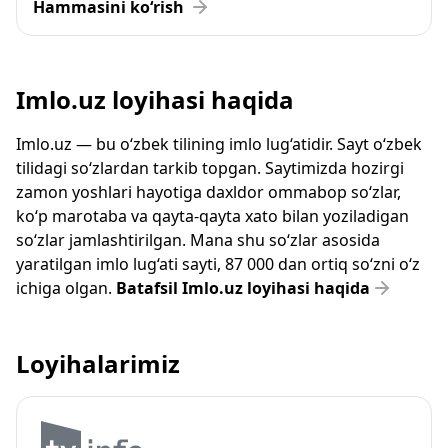
Hammasini ko‘rish
Imlo.uz loyihasi haqida
Imlo.uz — bu o‘zbek tilining imlo lug‘atidir. Sayt o‘zbek
tilidagi so‘zlardan tarkib topgan. Saytimizda hozirgi
zamon yoshlari hayotiga daxldor ommabop so‘zlar,
ko‘p marotaba va qayta-qayta xato bilan yoziladigan
so‘zlar jamlashtirilgan. Mana shu so‘zlar asosida
yaratilgan imlo lug‘ati sayti, 87 000 dan ortiq so‘zni o‘z
ichiga olgan.
Batafsil Imlo.uz loyihasi haqida
Loyihalarimiz