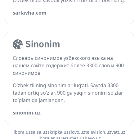
O‘zbek tilida savodli yozishni biz bilan boshlang.
sarlavha.com
Словарь синонимов узбекского языка на
нашем сайте содержит более 3300 слов и 900
синонимов.
O‘zbek tilining sinonimlar lug‘ati. Saytda 3300
tadan ortiq so‘zlar, 900 ga yaqin sinonim so‘zlar
to‘plamiga jamlangan.
sinonim.uz
ibora.uz
salsa.uz
skripka.uz
slovo.uz
television.uz
vatt.uz
iboralar.uz
resumes.uz
havo.uz