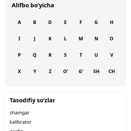
Alifbo bo‘yicha
A
B
D
E
F
G
H
I
J
K
L
M
N
O
P
Q
R
S
T
U
V
X
Y
Z
O‘
G‘
SH
CH
Tasodifiy so‘zlar
shamgar
kalibrator