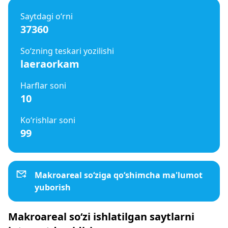
Saytdagi o‘rni
37360
So‘zning teskari yozilishi
laeraorkam
Harflar soni
10
Ko‘rishlar soni
99
Makroareal so‘ziga qo‘shimcha ma'lumot
yuborish
Makroareal so‘zi ishlatilgan saytlarni