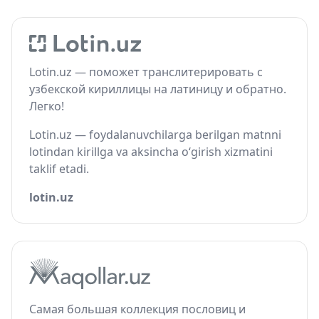
Lotin.uz — поможет транслитерировать с
узбекской кириллицы на латиницу и обратно.
Легко!
Lotin.uz — foydalanuvchilarga berilgan matnni
lotindan kirillga va aksincha o‘girish xizmatini
taklif etadi.
lotin.uz
Самая большая коллекция пословиц и