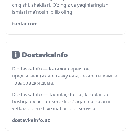
chiqishi, shakllari. O‘zingiz va yaqinlaringizni
ismlari ma’nosini bilib oling.
ismlar.com
DostavkaInfo — Каталог сервисов,
предлагающих доставку еды, лекарств, книг и
товаров для дома.
DostavkaInfo — Taomlar, dorilar, kitoblar va
boshqa uy uchun kerakli bo‘lagan narsalarni
yetkazib berish xizmatlari bor servislar.
dostavkainfo.uz