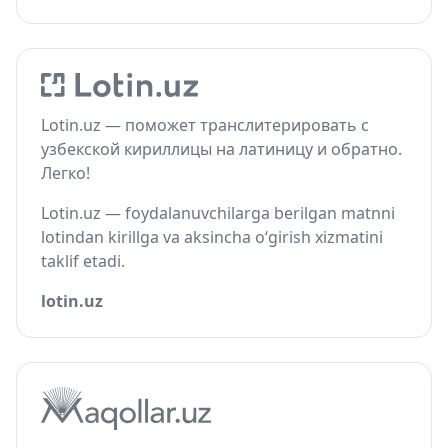
Lotin.uz — поможет транслитерировать с
узбекской кириллицы на латиницу и обратно.
Легко!
Lotin.uz — foydalanuvchilarga berilgan matnni
lotindan kirillga va aksincha o‘girish xizmatini
taklif etadi.
lotin.uz