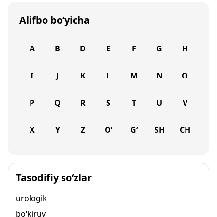
Alifbo bo‘yicha
A
B
D
E
F
G
H
I
J
K
L
M
N
O
P
Q
R
S
T
U
V
X
Y
Z
O‘
G‘
SH
CH
Tasodifiy so‘zlar
urologik
bo‘kiruv