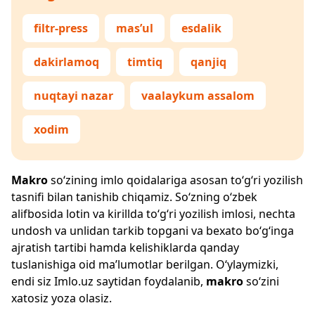
filtr-press
mas’ul
esdalik
dakirlamoq
timtiq
qanjiq
nuqtayi nazar
vaalaykum assalom
xodim
Makro
so‘zining imlo qoidalariga asosan to‘g‘ri yozilish
tasnifi bilan tanishib chiqamiz. So‘zning o‘zbek
alifbosida lotin va kirillda to‘g‘ri yozilish imlosi, nechta
undosh va unlidan tarkib topgani va bexato bo‘g‘inga
ajratish tartibi hamda kelishiklarda qanday
tuslanishiga oid ma’lumotlar berilgan. O‘ylaymizki,
endi siz
Imlo.uz
saytidan foydalanib,
makro
so‘zini
xatosiz yoza olasiz.