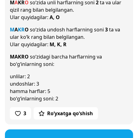
M
A
K
R
O
so‘zida unli harflarning soni
2
ta va ular
qizil rang bilan belgilangan.
Ular quyidagilar:
A, O
M
A
K
R
O
so‘zida undosh harflarning soni
3
ta va
ular ko‘k rang bilan belgilangan.
Ular quyidagilar:
M, K, R
MAKRO
so‘zidagi barcha harflarning va
bo‘g‘inlarning soni:
unlilar: 2
undoshlar: 3
hamma harflar: 5
bo‘g‘inlarning soni: 2
3
Ro‘yxatga qo‘shish