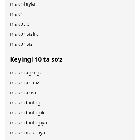
makr-hiyla
makr
makotib
makonsizlik
makonsiz
Keyingi 10 ta so‘z
makroagregat
makroanaliz
makroareal
makrobiolog
makrobiologik
makrobiologiya
makrodaktiliya