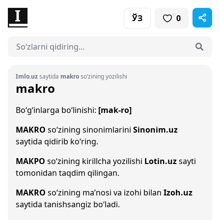
ЎЗ
0
Imlo.uz
saytida
makro
so‘zining yozilishi
makro
Bo‘g‘inlarga bo‘linishi:
[mak-ro]
MAKRO
so‘zining sinonimlarini
Sinonim.uz
saytida qidirib ko‘ring.
МАКРО
so‘zining kirillcha yozilishi
Lotin.uz
sayti
tomonidan taqdim qilingan.
MAKRO
so‘zining ma’nosi va izohi bilan
Izoh.uz
saytida tanishsangiz bo‘ladi.