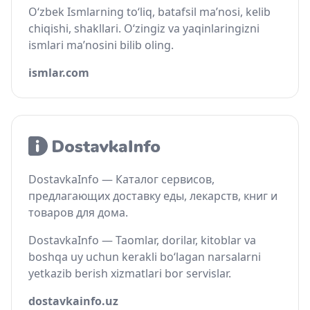
O‘zbek Ismlarning to‘liq, batafsil ma’nosi, kelib
chiqishi, shakllari. O‘zingiz va yaqinlaringizni
ismlari ma’nosini bilib oling.
ismlar.com
DostavkaInfo — Каталог сервисов,
предлагающих доставку еды, лекарств, книг и
товаров для дома.
DostavkaInfo — Taomlar, dorilar, kitoblar va
boshqa uy uchun kerakli bo‘lagan narsalarni
yetkazib berish xizmatlari bor servislar.
dostavkainfo.uz