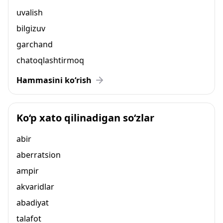
uvalish
bilgizuv
garchand
chatoqlashtirmoq
Hammasini ko‘rish
Ko‘p xato qilinadigan so‘zlar
abir
aberratsion
ampir
akvaridlar
abadiyat
talafot