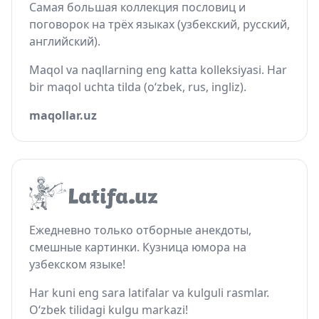
Самая большая коллекция пословиц и
поговорок на трёх языках (узбекский, русский,
английский).
Maqol va naqllarning eng katta kolleksiyasi. Har
bir maqol uchta tilda (o‘zbek, rus, ingliz).
maqollar.uz
Ежедневно только отборные анекдоты,
смешные картинки. Кузница юмора на
узбекском языке!
Har kuni eng sara latifalar va kulguli rasmlar.
O‘zbek tilidagi kulgu markazi!