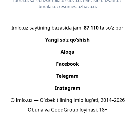
ibora.uz
salsa.uz
skripka.uz
slovo.uz
television.uz
vatt.uz
iboralar.uz
resumes.uz
havo.uz
Imlo.uz saytining bazasida jami
87 110
ta so‘z bor
Yangi so‘z qo‘shish
Aloqa
Facebook
Telegram
Instagram
© Imlo.uz — O‘zbek tilining imlo lug‘ati, 2014–2026
Obuna
va
GoodGroup
loyihasi.
18+