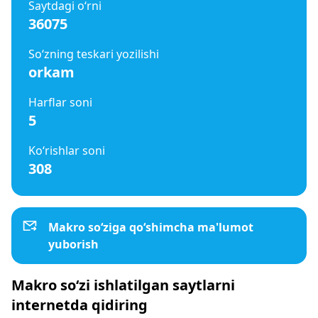
Saytdagi o‘rni
36075
So‘zning teskari yozilishi
orkam
Harflar soni
5
Ko‘rishlar soni
308
Makro so‘ziga qo‘shimcha ma'lumot
yuborish
Makro so‘zi ishlatilgan saytlarni
internetda qidiring