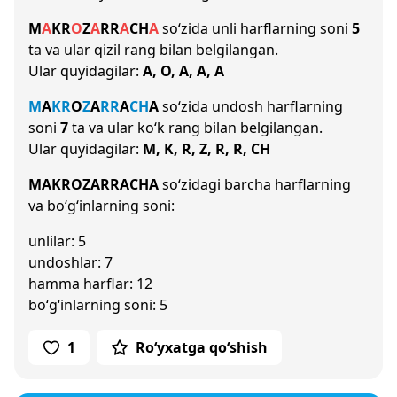
M
A
K
R
O
Z
A
R
R
A
CH
A
so‘zida unli harflarning soni
5
ta va ular qizil rang bilan belgilangan.
Ular quyidagilar:
A, O, A, A, A
M
A
K
R
O
Z
A
R
R
A
CH
A
so‘zida undosh harflarning
soni
7
ta va ular ko‘k rang bilan belgilangan.
Ular quyidagilar:
M, K, R, Z, R, R, CH
MAKROZARRACHA
so‘zidagi barcha harflarning
va bo‘g‘inlarning soni:
unlilar: 5
undoshlar: 7
hamma harflar: 12
bo‘g‘inlarning soni: 5
1
Ro‘yxatga qo‘shish