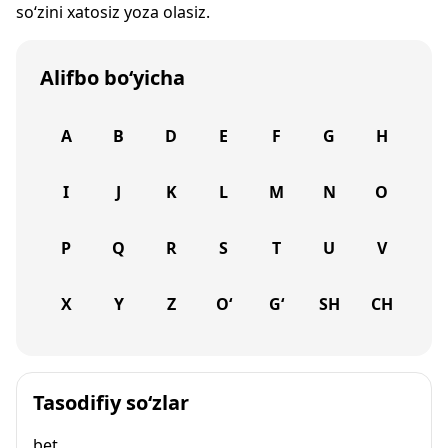
so‘zini xatosiz yoza olasiz.
Alifbo bo‘yicha
A
B
D
E
F
G
H
I
J
K
L
M
N
O
P
Q
R
S
T
U
V
X
Y
Z
O‘
G‘
SH
CH
Tasodifiy so‘zlar
bet