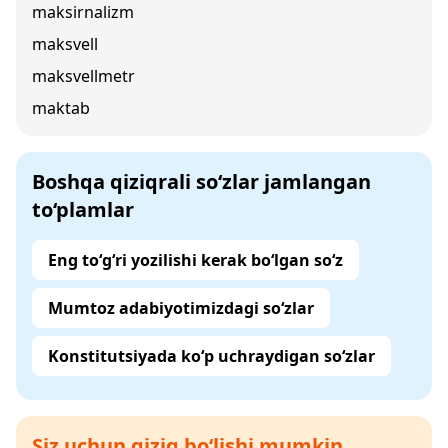
maksirnalizm
maksvell
maksvellmetr
maktab
Boshqa qiziqrali so‘zlar jamlangan
to‘plamlar
Eng to‘g‘ri yozilishi kerak bo‘lgan so‘z
Mumtoz adabiyotimizdagi so‘zlar
Konstitutsiyada ko‘p uchraydigan so‘zlar
Siz uchun qiziq bo‘lishi mumkin