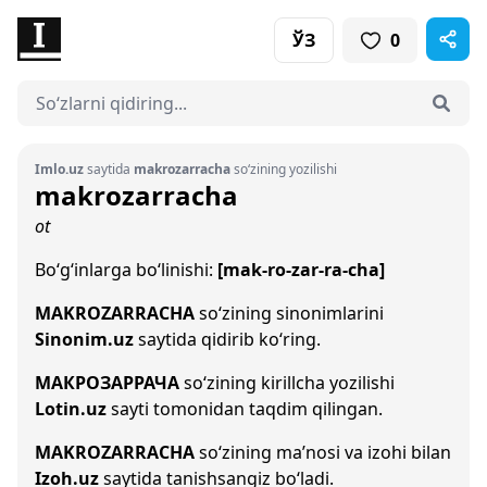
ЎЗ
0
Imlo.uz
saytida
makrozarracha
so‘zining yozilishi
makrozarracha
ot
Bo‘g‘inlarga bo‘linishi:
[mak-ro-zar-ra-cha]
MAKROZARRACHA
so‘zining sinonimlarini
Sinonim.uz
saytida qidirib ko‘ring.
МАКРОЗАРРАЧА
so‘zining kirillcha yozilishi
Lotin.uz
sayti tomonidan taqdim qilingan.
MAKROZARRACHA
so‘zining ma’nosi va izohi bilan
Izoh.uz
saytida tanishsangiz bo‘ladi.