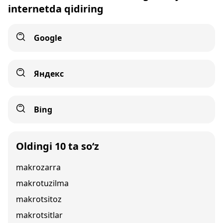
internetda qidiring
Google
Яндекс
Bing
Oldingi 10 ta so‘z
makrozarra
makrotuzilma
makrotsitoz
makrotsitlar