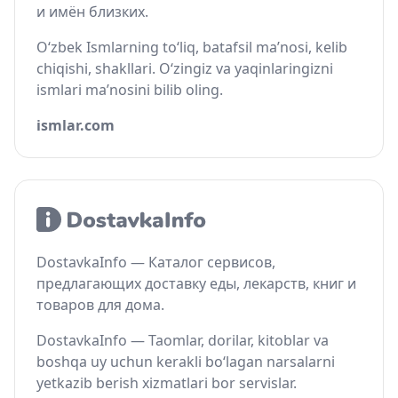
и имён близких.
O‘zbek Ismlarning to‘liq, batafsil ma’nosi, kelib
chiqishi, shakllari. O‘zingiz va yaqinlaringizni
ismlari ma’nosini bilib oling.
ismlar.com
DostavkaInfo — Каталог сервисов,
предлагающих доставку еды, лекарств, книг и
товаров для дома.
DostavkaInfo — Taomlar, dorilar, kitoblar va
boshqa uy uchun kerakli bo‘lagan narsalarni
yetkazib berish xizmatlari bor servislar.