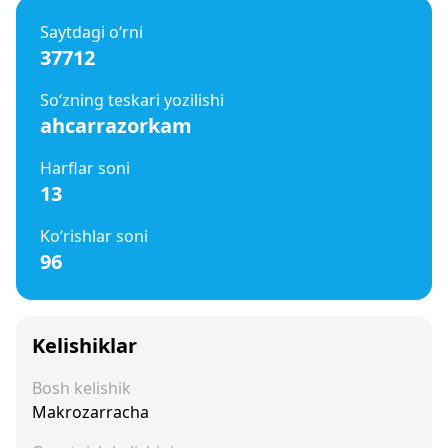
Saytdagi o‘rni
37712
So‘zning teskari yozilishi
ahcarrazorkam
Harflar soni
13
Ko‘rishlar soni
96
Kelishiklar
Bosh kelishik
Makrozarracha