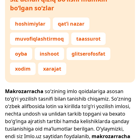
bo‘lgan so‘zlar
hoshimiylar
qat’i nazar
muvofiqlashtirmoq
taassurot
oyba
inshoot
glitserofosfat
xodim
xarajat
Makrozarracha
so‘zining imlo qoidalariga asosan
to‘g‘ri yozilish tasnifi bilan tanishib chiqamiz. So‘zning
o‘zbek alifbosida lotin va kirillda to‘g‘ri yozilish imlosi,
nechta undosh va unlidan tarkib topgani va bexato
bo‘g‘inga ajratish tartibi hamda kelishiklarda qanday
tuslanishiga oid ma’lumotlar berilgan. O‘ylaymizki,
endi siz
Imlo.uz
saytidan foydalanib,
makrozarracha