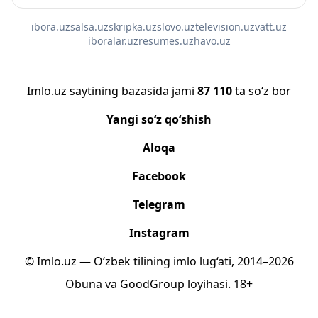
ibora.uz
salsa.uz
skripka.uz
slovo.uz
television.uz
vatt.uz
iboralar.uz
resumes.uz
havo.uz
Imlo.uz saytining bazasida jami
87 110
ta so‘z bor
Yangi so‘z qo‘shish
Aloqa
Facebook
Telegram
Instagram
© Imlo.uz — O‘zbek tilining imlo lug‘ati, 2014–2026
Obuna
va
GoodGroup
loyihasi.
18+