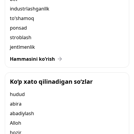
industrlashganllk
to‘shamoq
ponsad
stroblash
jentlmenlik
Hammasini ko‘rish
Ko‘p xato qilinadigan so‘zlar
hudud
abira
abadiylash
Alloh
hozir