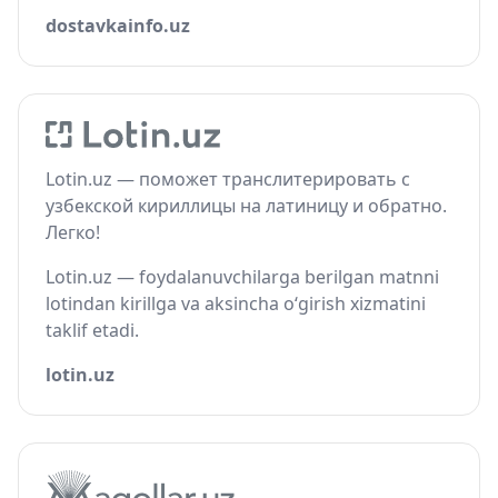
dostavkainfo.uz
Lotin.uz — поможет транслитерировать с
узбекской кириллицы на латиницу и обратно.
Легко!
Lotin.uz — foydalanuvchilarga berilgan matnni
lotindan kirillga va aksincha o‘girish xizmatini
taklif etadi.
lotin.uz