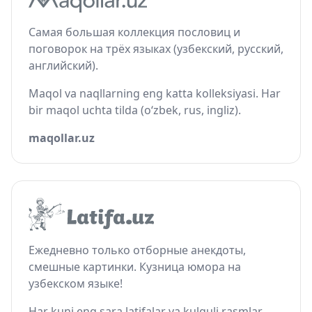
Самая большая коллекция пословиц и
поговорок на трёх языках (узбекский, русский,
английский).
Maqol va naqllarning eng katta kolleksiyasi. Har
bir maqol uchta tilda (o‘zbek, rus, ingliz).
maqollar.uz
Ежедневно только отборные анекдоты,
смешные картинки. Кузница юмора на
узбекском языке!
Har kuni eng sara latifalar va kulguli rasmlar.