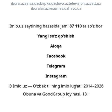
ibora.uz
salsa.uz
skripka.uz
slovo.uz
television.uz
vatt.uz
iboralar.uz
resumes.uz
havo.uz
Imlo.uz saytining bazasida jami
87 110
ta so‘z bor
Yangi so‘z qo‘shish
Aloqa
Facebook
Telegram
Instagram
© Imlo.uz — O‘zbek tilining imlo lug‘ati, 2014–2026
Obuna
va
GoodGroup
loyihasi.
18+