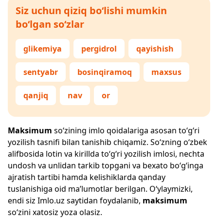
Siz uchun qiziq bo‘lishi mumkin
bo‘lgan so‘zlar
glikemiya
pergidrol
qayishish
sentyabr
bosinqiramoq
maxsus
qanjiq
nav
or
Maksimum
so‘zining imlo qoidalariga asosan to‘g‘ri
yozilish tasnifi bilan tanishib chiqamiz. So‘zning o‘zbek
alifbosida lotin va kirillda to‘g‘ri yozilish imlosi, nechta
undosh va unlidan tarkib topgani va bexato bo‘g‘inga
ajratish tartibi hamda kelishiklarda qanday
tuslanishiga oid ma’lumotlar berilgan. O‘ylaymizki,
endi siz
Imlo.uz
saytidan foydalanib,
maksimum
so‘zini xatosiz yoza olasiz.