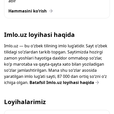
abir
Hammasini ko‘rish
Imlo.uz loyihasi haqida
Imlo.uz — bu o‘zbek tilining imlo lug‘atidir. Sayt o‘zbek
tilidagi so‘zlardan tarkib topgan. Saytimizda hozirgi
zamon yoshlari hayotiga daxldor ommabop so‘zlar,
ko‘p marotaba va qayta-qayta xato bilan yoziladigan
so‘zlar jamlashtirilgan. Mana shu so‘zlar asosida
yaratilgan imlo lug‘ati sayti, 87 000 dan ortiq so‘zni o‘z
ichiga olgan.
Batafsil Imlo.uz loyihasi haqida
Loyihalarimiz