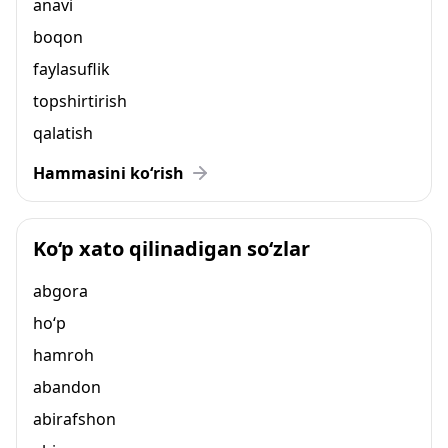
anavi
boqon
faylasuflik
topshirtirish
qalatish
Hammasini ko‘rish
Ko‘p xato qilinadigan so‘zlar
abgora
ho‘p
hamroh
abandon
abirafshon