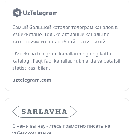
Самый большой каталог телеграм каналов в
Узбекистане. Только активные каналы по
категориям и с подробной статистикой.
O‘zbekcha telegram kanallarining eng katta
katalogi. Faqt faol kanallar, ruknlarda va batafsil
statistikasi bilan.
uztelegram.com
С нами вы научитесь грамотно писать на
узбекском языке.