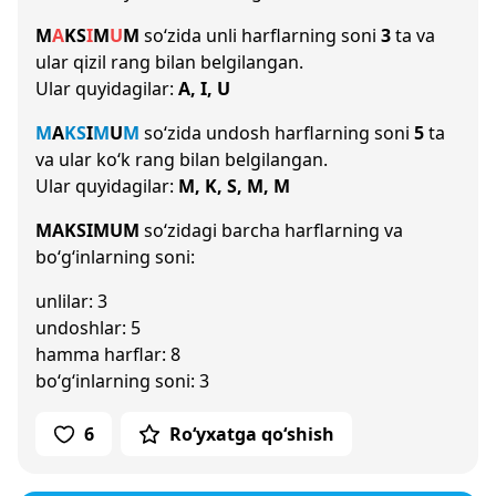
M
A
K
S
I
M
U
M
so‘zida unli harflarning soni
3
ta va
ular qizil rang bilan belgilangan.
Ular quyidagilar:
A, I, U
M
A
K
S
I
M
U
M
so‘zida undosh harflarning soni
5
ta
va ular ko‘k rang bilan belgilangan.
Ular quyidagilar:
M, K, S, M, M
MAKSIMUM
so‘zidagi barcha harflarning va
bo‘g‘inlarning soni:
unlilar: 3
undoshlar: 5
hamma harflar: 8
bo‘g‘inlarning soni: 3
6
Ro‘yxatga qo‘shish