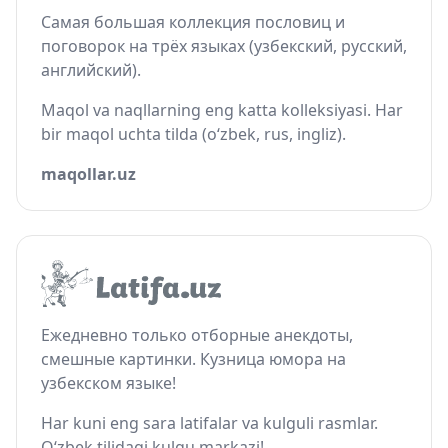
Самая большая коллекция пословиц и
поговорок на трёх языках (узбекский, русский,
английский).
Maqol va naqllarning eng katta kolleksiyasi. Har
bir maqol uchta tilda (o‘zbek, rus, ingliz).
maqollar.uz
Ежедневно только отборные анекдоты,
смешные картинки. Кузница юмора на
узбекском языке!
Har kuni eng sara latifalar va kulguli rasmlar.
O‘zbek tilidagi kulgu markazi!