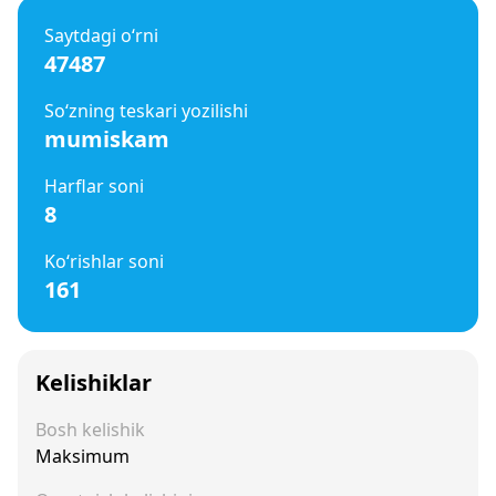
Saytdagi o‘rni
47487
So‘zning teskari yozilishi
mumiskam
Harflar soni
8
Ko‘rishlar soni
161
Kelishiklar
Bosh kelishik
Maksimum