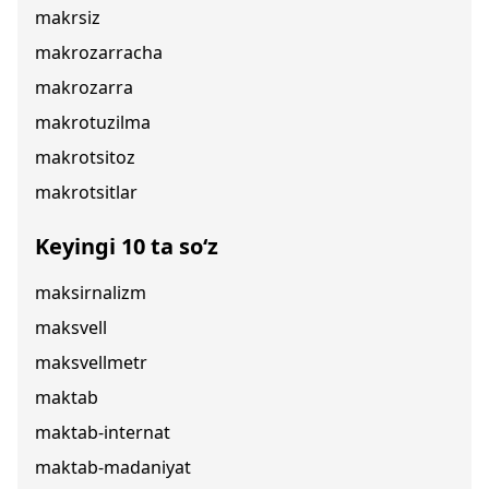
makrsiz
makrozarracha
makrozarra
makrotuzilma
makrotsitoz
makrotsitlar
Keyingi 10 ta so‘z
maksirnalizm
maksvell
maksvellmetr
maktab
maktab-internat
maktab-madaniyat