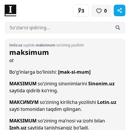
ЎЗ
0
Imlo.uz
saytida
maksimum
so‘zining yozilishi
maksimum
ot
Bo‘g‘inlarga bo‘linishi:
[mak-si-mum]
MAKSIMUM
so‘zining sinonimlarini
Sinonim.uz
saytida qidirib ko‘ring.
МАКСИМУМ
so‘zining kirillcha yozilishi
Lotin.uz
sayti tomonidan taqdim qilingan.
MAKSIMUM
so‘zining ma’nosi va izohi bilan
Izoh.uz
saytida tanishsangiz bo‘ladi.