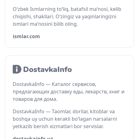
O‘zbek Ismlarning to‘liq, batafsil ma’nosi, kelib
chiqishi, shakllari. O‘zingiz va yaqinlaringizni
ismlari ma’nosini bilib oling.
ismlar.com
DostavkaInfo — Каталог сервисов,
предлагающих доставку еды, лекарств, книг и
товаров для дома.
DostavkaInfo — Taomlar, dorilar, kitoblar va
boshqa uy uchun kerakli bo‘lagan narsalarni
yetkazib berish xizmatlari bor servislar.
dostavkainfo.uz