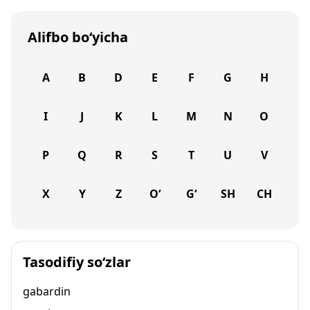
Alifbo bo‘yicha
A
B
D
E
F
G
H
I
J
K
L
M
N
O
P
Q
R
S
T
U
V
X
Y
Z
O‘
G‘
SH
CH
Tasodifiy so‘zlar
gabardin