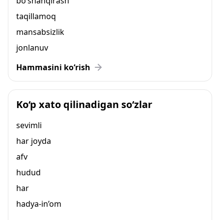
bo‘shanqirash
taqillamoq
mansabsizlik
jonlanuv
Hammasini ko‘rish
Ko‘p xato qilinadigan so‘zlar
sevimli
har joyda
afv
hudud
har
hadya-in’om