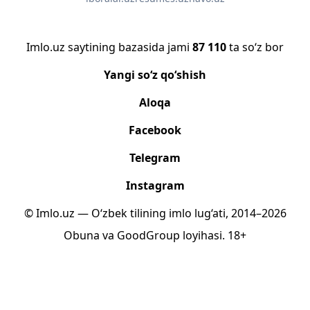
Imlo.uz saytining bazasida jami
87 110
ta so‘z bor
Yangi so‘z qo‘shish
Aloqa
Facebook
Telegram
Instagram
© Imlo.uz — O‘zbek tilining imlo lug‘ati, 2014–2026
Obuna
va
GoodGroup
loyihasi.
18+