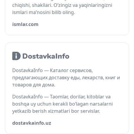
chiqishi, shakllari. O‘zingiz va yaqinlaringizni
ismlari ma’nosini bilib oling.
ismlar.com
DostavkaInfo — Каталог сервисов,
предлагающих доставку еды, лекарств, книг и
товаров для дома.
DostavkaInfo — Taomlar, dorilar, kitoblar va
boshqa uy uchun kerakli bo‘lagan narsalarni
yetkazib berish xizmatlari bor servislar.
dostavkainfo.uz