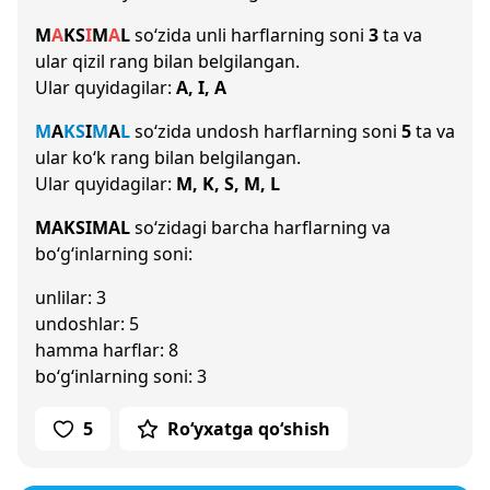
M
A
K
S
I
M
A
L
so‘zida unli harflarning soni
3
ta va
ular qizil rang bilan belgilangan.
Ular quyidagilar:
A, I, A
M
A
K
S
I
M
A
L
so‘zida undosh harflarning soni
5
ta va
ular ko‘k rang bilan belgilangan.
Ular quyidagilar:
M, K, S, M, L
MAKSIMAL
so‘zidagi barcha harflarning va
bo‘g‘inlarning soni:
unlilar: 3
undoshlar: 5
hamma harflar: 8
bo‘g‘inlarning soni: 3
5
Ro‘yxatga qo‘shish