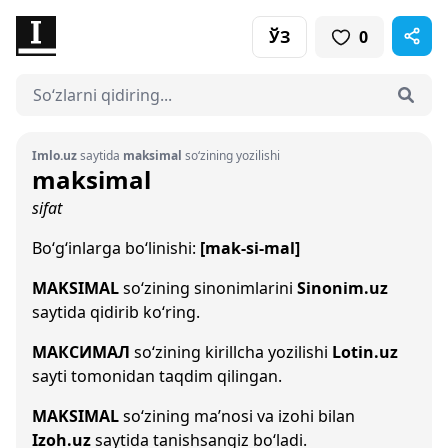
ЎЗ
0
Imlo.uz
saytida
maksimal
so‘zining yozilishi
maksimal
sifat
Bo‘g‘inlarga bo‘linishi:
[mak-si-mal]
MAKSIMAL
so‘zining sinonimlarini
Sinonim.uz
saytida qidirib ko‘ring.
МАКСИМАЛ
so‘zining kirillcha yozilishi
Lotin.uz
sayti tomonidan taqdim qilingan.
MAKSIMAL
so‘zining ma’nosi va izohi bilan
Izoh.uz
saytida tanishsangiz bo‘ladi.