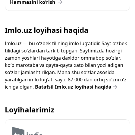
Hammasini ko‘rish
Imlo.uz loyihasi haqida
Imlo.uz — bu o‘zbek tilining imlo lug‘atidir. Sayt o‘zbek
tilidagi so‘zlardan tarkib topgan. Saytimizda hozirgi
zamon yoshlari hayotiga daxldor ommabop so‘zlar,
ko‘p marotaba va qayta-qayta xato bilan yoziladigan
so‘zlar jamlashtirilgan. Mana shu so‘zlar asosida
yaratilgan imlo lug‘ati sayti, 87 000 dan ortiq so‘zni o‘z
ichiga olgan.
Batafsil Imlo.uz loyihasi haqida
Loyihalarimiz