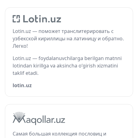
Lotin.uz — поможет транслитерировать с
узбекской кириллицы на латиницу и обратно.
Легко!
Lotin.uz — foydalanuvchilarga berilgan matnni
lotindan kirillga va aksincha o‘girish xizmatini
taklif etadi.
lotin.uz
Самая большая коллекция пословиц и