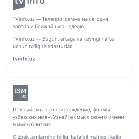
TVinfo.uz — Телепрограмма на сегодня,
завтра и ближайшую неделю.
TVinfo.uz — Bugun, ertaga va keyingi hafta
uchun to‘liq teledasturlar.
tvinfo.uz
Полный смысл, происхождение, формы
узбекских имён. Узнайте смысл своего имени
и имён близких.
O‘zbek Ismlarning to‘liq, batafsil ma’nosi, kelib