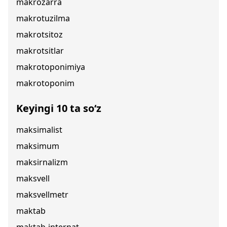
makrozarra
makrotuzilma
makrotsitoz
makrotsitlar
makrotoponimiya
makrotoponim
Keyingi 10 ta so‘z
maksimalist
maksimum
maksirnalizm
maksvell
maksvellmetr
maktab