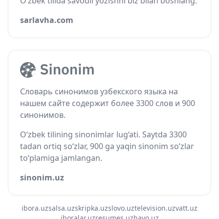
O‘zbek tilida savodli yozishni biz bilan boshlang.
sarlavha.com
Словарь синонимов узбекского языка на
нашем сайте содержит более 3300 слов и 900
синонимов.
O‘zbek tilining sinonimlar lug‘ati. Saytda 3300
tadan ortiq so‘zlar, 900 ga yaqin sinonim so‘zlar
to‘plamiga jamlangan.
sinonim.uz
ibora.uz
salsa.uz
skripka.uz
slovo.uz
television.uz
vatt.uz
iboralar.uz
resumes.uz
havo.uz