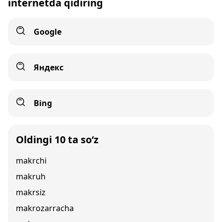
internetda qidiring
Google
Яндекс
Bing
Oldingi 10 ta so‘z
makrchi
makruh
makrsiz
makrozarracha