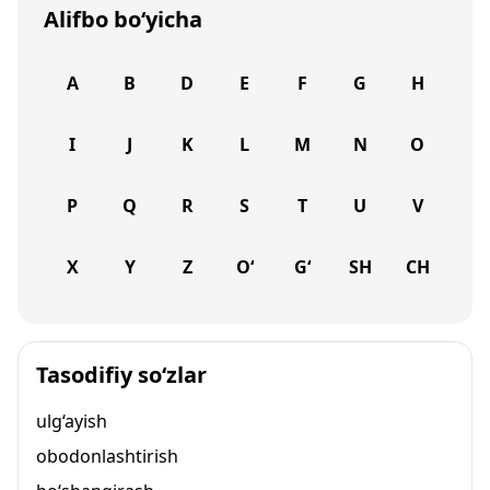
Alifbo bo‘yicha
A
B
D
E
F
G
H
I
J
K
L
M
N
O
P
Q
R
S
T
U
V
X
Y
Z
O‘
G‘
SH
CH
Tasodifiy so‘zlar
ulg‘ayish
obodonlashtirish