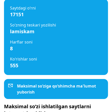
Saytdagi o‘rni
17151
So‘zning teskari yozilishi
lamiskam
Harflar soni
8
Ko‘rishlar soni
555
Maksimal so‘ziga qo‘shimcha ma'lumot
yuborish
Maksimal so‘zi ishlatilgan saytlarni