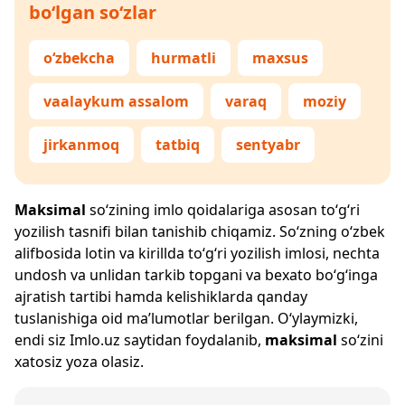
bo‘lgan so‘zlar
o‘zbekcha
hurmatli
maxsus
vaalaykum assalom
varaq
moziy
jirkanmoq
tatbiq
sentyabr
Maksimal
so‘zining imlo qoidalariga asosan to‘g‘ri
yozilish tasnifi bilan tanishib chiqamiz. So‘zning o‘zbek
alifbosida lotin va kirillda to‘g‘ri yozilish imlosi, nechta
undosh va unlidan tarkib topgani va bexato bo‘g‘inga
ajratish tartibi hamda kelishiklarda qanday
tuslanishiga oid ma’lumotlar berilgan. O‘ylaymizki,
endi siz
Imlo.uz
saytidan foydalanib,
maksimal
so‘zini
xatosiz yoza olasiz.