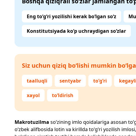
Boshqa qiziqrali so‘zlar jamlangan to
Eng to‘g‘ri yozilishi kerak bo‘lgan so‘z
Mu
Konstitutsiyada ko‘p uchraydigan so‘zlar
Siz uchun qiziq bo‘lishi mumkin bo‘lga
taalluqli
sentyabr
to‘g‘ri
kegayl
xayol
to‘ldirish
Makrotuzilma
so‘zining imlo qoidalariga asosan to‘g‘
o‘zbek alifbosida lotin va kirillda to‘g‘ri yozilish im