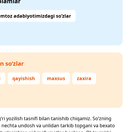
‘plamlar
mtoz adabiyotimizdagi so‘zlar
n so‘zlar
i
qayishish
maxsus
zaxira
ri yozilish tasnifi bilan tanishib chiqamiz. So‘zning
losi, nechta undosh va unlidan tarkib topgani va bexato