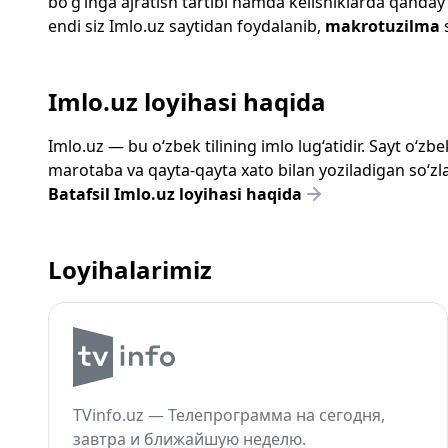
bo‘g‘inga ajratish tartibi hamda kelishiklarda qanday
endi siz
Imlo.uz
saytidan foydalanib,
makrotuzilma
s
Imlo.uz loyihasi haqida
Imlo.uz — bu o‘zbek tilining imlo lug‘atidir. Sayt o‘
marotaba va qayta-qayta xato bilan yoziladigan so‘zlar
Batafsil Imlo.uz loyihasi haqida
Loyihalarimiz
TVinfo.uz — Телепрограмма на сегодня,
завтра и ближайшую неделю.