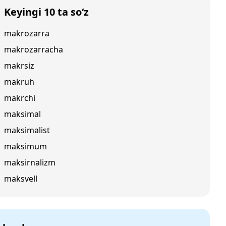
Keyingi 10 ta so‘z
makrozarra
makrozarracha
makrsiz
makruh
makrchi
maksimal
maksimalist
maksimum
maksirnalizm
maksvell