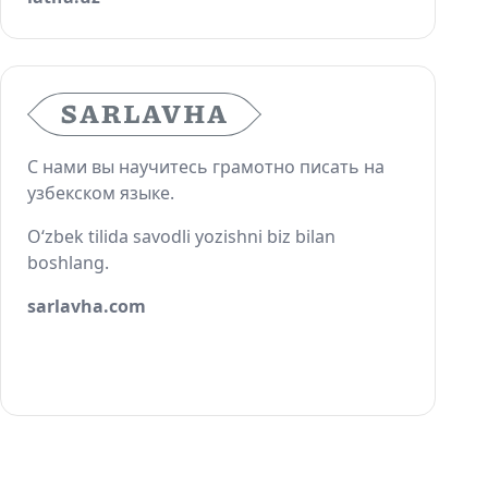
С нами вы научитесь грамотно писать на
узбекском языке.
O‘zbek tilida savodli yozishni biz bilan
boshlang.
sarlavha.com