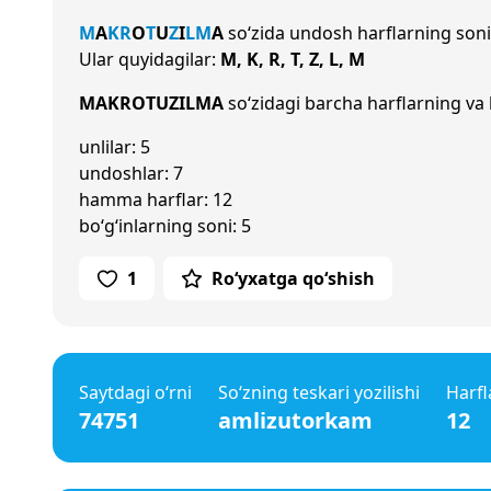
M
A
K
R
O
T
U
Z
I
L
M
A
so‘zida undosh harflarning son
Ular quyidagilar:
M, K, R, T, Z, L, M
MAKROTUZILMA
so‘zidagi barcha harflarning va 
unlilar: 5
undoshlar: 7
hamma harflar: 12
bo‘g‘inlarning soni: 5
1
Ro‘yxatga qo‘shish
Saytdagi o‘rni
So‘zning teskari yozilishi
Harfl
74751
amlizutorkam
12