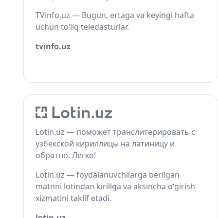
TVinfo.uz — Bugun, ertaga va keyingi hafta
uchun to‘liq teledasturlar.
tvinfo.uz
Lotin.uz — поможет транслитерировать с
узбекской кириллицы на латиницу и
обратно. Легко!
Lotin.uz — foydalanuvchilarga berilgan
matnni lotindan kirillga va aksincha o‘girish
xizmatini taklif etadi.
lotin.uz