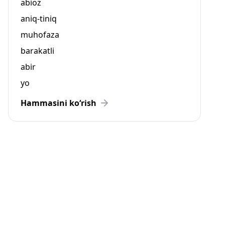
abioz
aniq-tiniq
muhofaza
barakatli
abir
yo
Hammasini ko‘rish