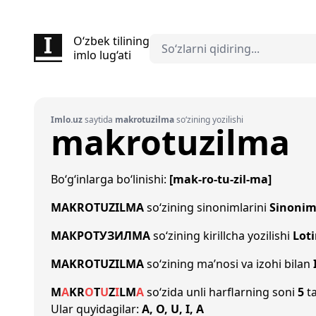
O‘zbek tilining
imlo lug‘ati
Imlo.uz
saytida
makrotuzilma
so‘zining yozilishi
makrotuzilma
Bo‘g‘inlarga bo‘linishi:
[mak-ro-tu-zil-ma]
MAKROTUZILMA
so‘zining sinonimlarini
Sinonim
МАКРОТУЗИЛМА
so‘zining kirillcha yozilishi
Loti
MAKROTUZILMA
so‘zining ma’nosi va izohi bilan
M
A
K
R
O
T
U
Z
I
L
M
A
so‘zida unli harflarning soni
5
ta
Ular quyidagilar:
A, O, U, I, A