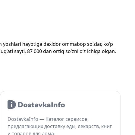
mon yoshlari hayotiga daxldor ommabop so‘zlar, ko‘p
‘ati sayti, 87 000 dan ortiq so‘zni o‘z ichiga olgan.
DostavkaInfo — Каталог сервисов,
предлагающих доставку еды, лекарств, книг
и товаров для дома.