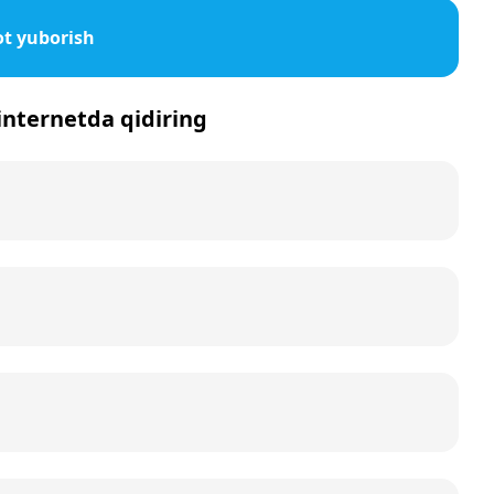
t yuborish
 internetda qidiring