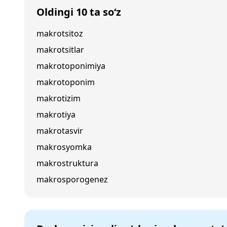
Oldingi 10 ta so‘z
makrotsitoz
makrotsitlar
makrotoponimiya
makrotoponim
makrotizim
makrotiya
makrotasvir
makrosyomka
makrostruktura
makrosporogenez