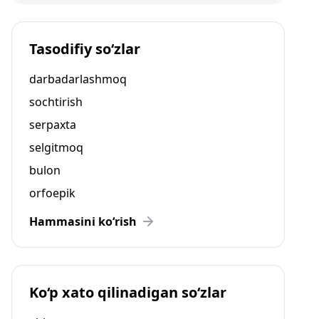
Tasodifiy so‘zlar
darbadarlashmoq
sochtirish
serpaxta
selgitmoq
bulon
orfoepik
Hammasini ko‘rish
Ko‘p xato qilinadigan so‘zlar