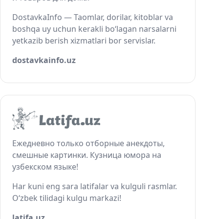
DostavkaInfo — Taomlar, dorilar, kitoblar va
boshqa uy uchun kerakli bo‘lagan narsalarni
yetkazib berish xizmatlari bor servislar.
dostavkainfo.uz
Ежедневно только отборные анекдоты,
смешные картинки. Кузница юмора на
узбекском языке!
Har kuni eng sara latifalar va kulguli rasmlar.
O‘zbek tilidagi kulgu markazi!
latifa.uz