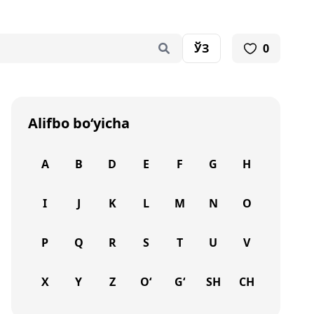
ЎЗ
0
Alifbo bo‘yicha
A
B
D
E
F
G
H
I
J
K
L
M
N
O
P
Q
R
S
T
U
V
X
Y
Z
O‘
G‘
SH
CH