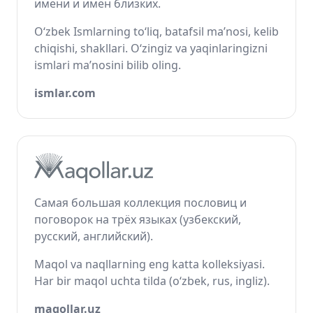
имени и имён близких.
O‘zbek Ismlarning to‘liq, batafsil ma’nosi, kelib
chiqishi, shakllari. O‘zingiz va yaqinlaringizni
ismlari ma’nosini bilib oling.
ismlar.com
Самая большая коллекция пословиц и
поговорок на трёх языках (узбекский,
русский, английский).
Maqol va naqllarning eng katta kolleksiyasi.
Har bir maqol uchta tilda (o‘zbek, rus, ingliz).
maqollar.uz