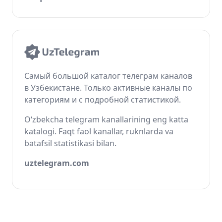
Самый большой каталог телеграм каналов
в Узбекистане. Только активные каналы по
категориям и с подробной статистикой.
O‘zbekcha telegram kanallarining eng katta
katalogi. Faqt faol kanallar, ruknlarda va
batafsil statistikasi bilan.
uztelegram.com