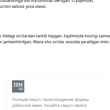
 tuslanishiga oid ma’lumotlar berilgan. O‘ylaymizki,
o‘zini xatosiz yoza olasiz.
zbek tilidagi so‘zlardan tarkib topgan. Saytimizda hozirgi za
 jamlashtirilgan. Mana shu so‘zlar asosida yaratilgan imlo lug
Полный смысл, происхождение, формы
узбекских имён. Узнайте смысл своего