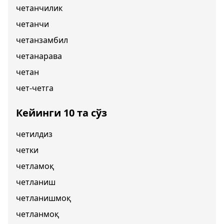
четанчилик
четанчи
четанзамбил
четанарава
четан
чет-четга
Кейинги 10 та сўз
четилдиз
четки
четламоқ
четланиш
четланишмоқ
четланмоқ