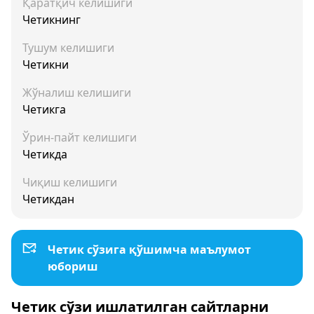
Қаратқич келишиги
Четикнинг
Тушум келишиги
Четикни
Жўналиш келишиги
Четикга
Ўрин-пайт келишиги
Четикда
Чиқиш келишиги
Четикдан
Четик сўзига қўшимча маълумот
юбориш
Четик сўзи ишлатилган сайтларни