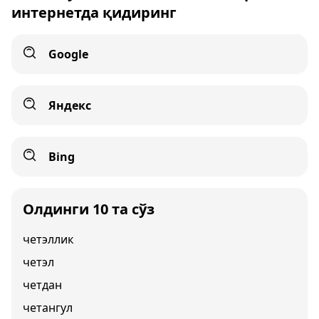
интернетда қидиринг
Google
Яндекс
Bing
Олдинги 10 та сўз
четэллик
четэл
четдан
четангул