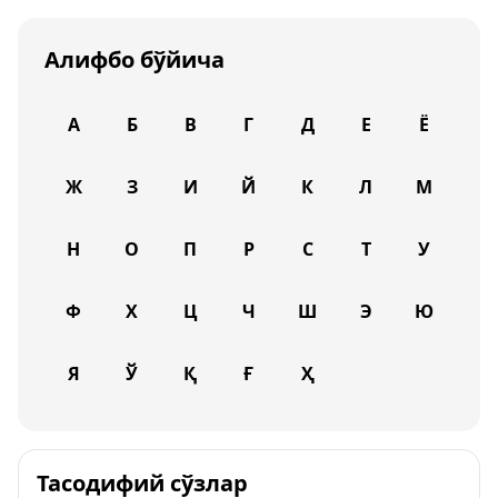
Алифбо бўйича
А
Б
В
Г
Д
Е
Ё
Ж
З
И
Й
К
Л
М
Н
О
П
Р
С
Т
У
Ф
Х
Ц
Ч
Ш
Э
Ю
Я
Ў
Қ
Ғ
Ҳ
Тасодифий сўзлар