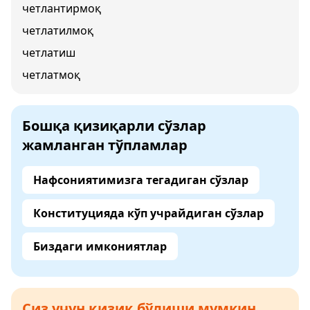
четлантирмоқ
четлатилмоқ
четлатиш
четлатмоқ
Бошқа қизиқарли сўзлар
жамланган тўпламлар
Нафсониятимизга тегадиган сўзлар
Конституцияда кўп учрайдиган сўзлар
Биздаги имкониятлар
Сиз учун қизиқ бўлиши мумкин