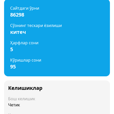
Сайтдаги ўрни
86298
Сўзнинг тескари ёзилиши
китеч
Ҳарфлар сони
5
Кўришлар сони
95
Келишиклар
Бош келишик
Четик