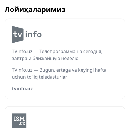
Лойиҳаларимиз
TVinfo.uz — Телепрограмма на сегодня,
завтра и ближайшую неделю.
TVinfo.uz — Bugun, ertaga va keyingi hafta
uchun to‘liq teledasturlar.
tvinfo.uz