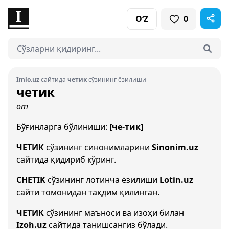
O‘Z
0
Imlo.uz
сайтида
четик
сўзининг ёзилиши
четик
от
Бўғинларга бўлиниши:
[че-тик]
ЧЕТИК
сўзининг синонимларини
Sinonim.uz
сайтида қидириб кўринг.
CHETIK
сўзининг лотинча ёзилиши
Lotin.uz
сайти томонидан тақдим қилинган.
ЧЕТИК
сўзининг маъноси ва изоҳи билан
Izoh.uz
сайтида танишсангиз бўлади.