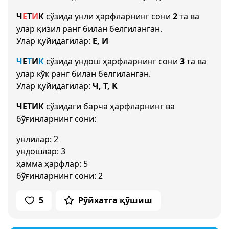
Ч
Е
Т
И
К
сўзида унли ҳарфларнинг сони
2
та ва
улар қизил ранг билан белгиланган.
Улар қуйидагилар:
Е, И
Ч
Е
Т
И
К
сўзида ундош ҳарфларнинг сони
3
та ва
улар кўк ранг билан белгиланган.
Улар қуйидагилар:
Ч, Т, К
ЧЕТИК
сўзидаги барча ҳарфларнинг ва
бўғинларнинг сони:
унлилар: 2
ундошлар: 3
ҳамма ҳарфлар: 5
бўғинларнинг сони: 2
5
Рўйхатга қўшиш