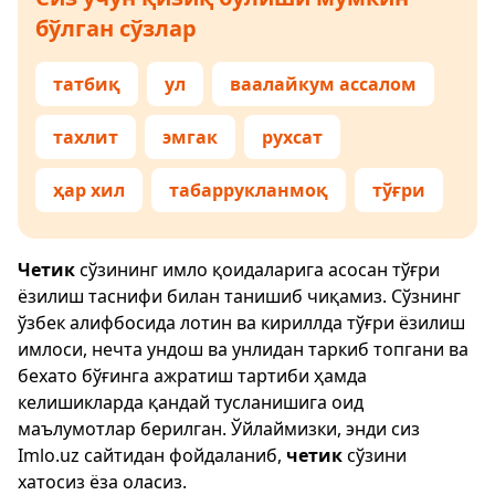
бўлган сўзлар
татбиқ
ул
ваалайкум ассалом
тахлит
эмгак
рухсат
ҳар хил
табаррукланмоқ
тўғри
Четик
сўзининг имло қоидаларига асосан тўғри
ёзилиш таснифи билан танишиб чиқамиз. Сўзнинг
ўзбек алифбосида лотин ва кириллда тўғри ёзилиш
имлоси, нечта ундош ва унлидан таркиб топгани ва
бехато бўғинга ажратиш тартиби ҳамда
келишикларда қандай тусланишига оид
маълумотлар берилган. Ўйлаймизки, энди сиз
Imlo.uz
сайтидан фойдаланиб,
четик
сўзини
хатосиз ёза оласиз.