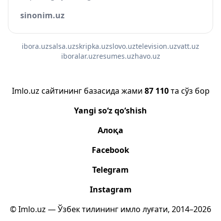
sinonim.uz
ibora.uz
salsa.uz
skripka.uz
slovo.uz
television.uz
vatt.uz
iboralar.uz
resumes.uz
havo.uz
Imlo.uz сайтининг базасида жами
87 110
та сўз бор
Yangi so‘z qo‘shish
Алоқа
Facebook
Telegram
Instagram
© Imlo.uz — Ўзбек тилининг имло луғати, 2014–2026