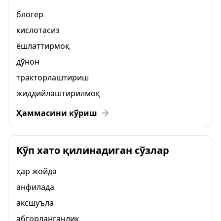
блогер
кислотасиз
ёшлаттирмоқ
дўнон
тракторлаштириш
жиддийлаштирилмоқ
Ҳаммасини кўриш
Кўп хато қилинадиган сўзлар
ҳар жойда
анфилада
аксшуъла
абгорланганлик