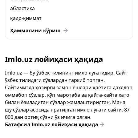
абластика
қадр-қиммат
Ҳаммасини кўриш
Imlo.uz лойиҳаси ҳақида
Imlo.uz — бу ўзбек тилининг имло луғатидир. Сайт
ўзбек тилидаги сўзлардан таркиб топган.
Сайтимизда ҳозирги замон ёшлари ҳаётига дахлдор
оммабоп сўзлар, кўп маротаба ва қайта-қайта хато
билан ёзиладиган сўзлар жамлаштирилган. Мана
шу сўзлар асосида яратилган имло луғати сайти, 87
000 дан ортиқ сўзни ўз ичига олган.
Батафсил Imlo.uz лойиҳаси ҳақида