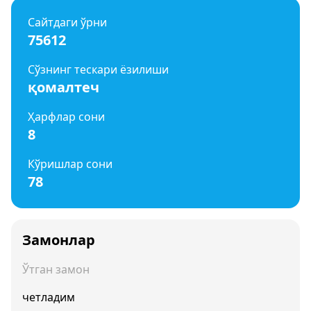
Сайтдаги ўрни
75612
Сўзнинг тескари ёзилиши
қомалтеч
Ҳарфлар сони
8
Кўришлар сони
78
Замонлар
Ўтган замон
четладим