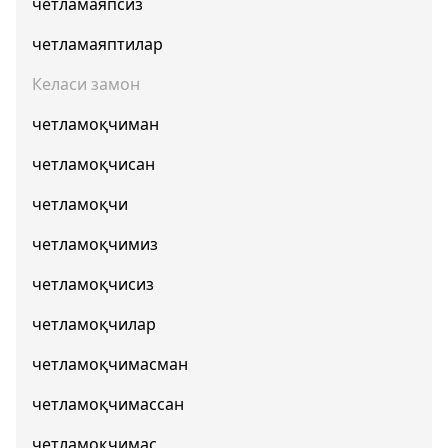
четламаяпсиз
четламаяптилар
Келаси замон
четламоқчиман
четламоқчисан
четламоқчи
четламоқчимиз
четламоқчисиз
четламоқчилар
четламоқчимасман
четламоқчимассан
четламоқчимас