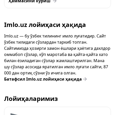
Ҳаммасини кўриш
Imlo.uz лойиҳаси ҳақида
Imlo.uz — бу ўзбек тилининг имло луғатидир. Сайт
ўзбек тилидаги сўзлардан таркиб топган.
Сайтимизда ҳозирги замон ёшлари ҳаётига дахлдор
оммабоп сўзлар, кўп маротаба ва қайта-қайта хато
билан ёзиладиган сўзлар жамлаштирилган. Мана
шу сўзлар асосида яратилган имло луғати сайти, 87
000 дан ортиқ сўзни ўз ичига олган.
Батафсил Imlo.uz лойиҳаси ҳақида
Лойиҳаларимиз