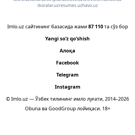
iboralar.uz
resumes.uz
havo.uz
Imlo.uz сайтининг базасида жами
87 110
та сўз бор
Yangi so‘z qo‘shish
Алоқа
Facebook
Telegram
Instagram
© Imlo.uz — Ўзбек тилининг имло луғати, 2014–2026
Obuna
ва
GoodGroup
лойиҳаси.
18+