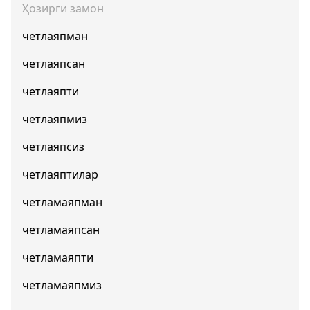
Ҳозирги замон
четлаяпман
четлаяпсан
четлаяпти
четлаяпмиз
четлаяпсиз
четлаяптилар
четламаяпман
четламаяпсан
четламаяпти
четламаяпмиз