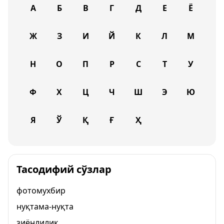
А
Б
В
Г
Д
Е
Ё
Ж
З
И
Й
К
Л
М
Н
О
П
Р
С
Т
У
Ф
Х
Ц
Ч
Ш
Э
Ю
Я
Ў
Қ
Ғ
Ҳ
Тасодифий сўзлар
фотомухбир
нуқтама-нуқта
зиёнлилик