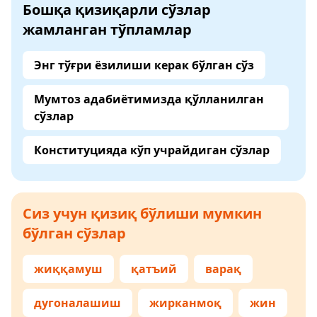
Бошқа қизиқарли сўзлар
жамланган тўпламлар
Энг тўғри ёзилиши керак бўлган сўз
Мумтоз адабиётимизда қўлланилган
сўзлар
Конституцияда кўп учрайдиган сўзлар
Сиз учун қизиқ бўлиши мумкин
бўлган сўзлар
жиққамуш
қатъий
варақ
дугоналашиш
жирканмоқ
жин