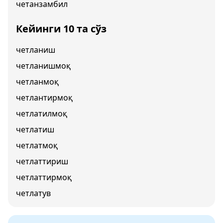
четанзамбил
Кейинги 10 та сўз
четланиш
четланишмоқ
четланмоқ
четлантирмоқ
четлатилмоқ
четлатиш
четлатмоқ
четлаттириш
четлаттирмоқ
четлатув