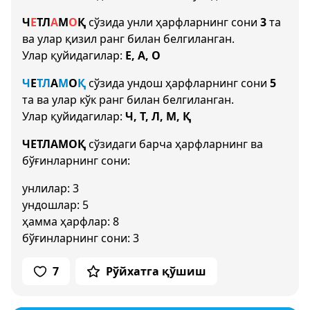
Ч
Е
Т
Л
А
М
О
Қ
сўзида унли ҳарфларнинг сони
3
та
ва улар қизил ранг билан белгиланган.
Улар қуйидагилар:
Е, А, О
Ч
Е
Т
Л
А
М
О
Қ
сўзида ундош ҳарфларнинг сони
5
та ва улар кўк ранг билан белгиланган.
Улар қуйидагилар:
Ч, Т, Л, М, Қ
ЧЕТЛАМОҚ
сўзидаги барча ҳарфларнинг ва
бўғинларнинг сони:
унлилар: 3
ундошлар: 5
ҳамма ҳарфлар: 8
бўғинларнинг сони: 3
7
Рўйхатга қўшиш