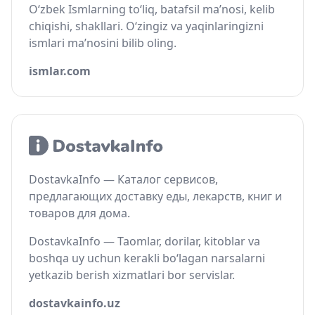
O‘zbek Ismlarning to‘liq, batafsil ma’nosi, kelib
chiqishi, shakllari. O‘zingiz va yaqinlaringizni
ismlari ma’nosini bilib oling.
ismlar.com
DostavkaInfo — Каталог сервисов,
предлагающих доставку еды, лекарств, книг и
товаров для дома.
DostavkaInfo — Taomlar, dorilar, kitoblar va
boshqa uy uchun kerakli bo‘lagan narsalarni
yetkazib berish xizmatlari bor servislar.
dostavkainfo.uz