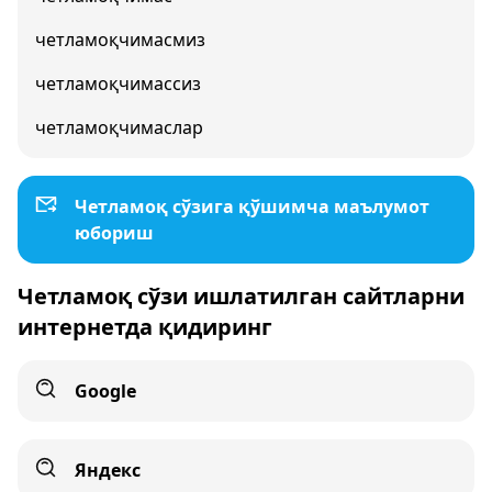
четламоқчимасмиз
четламоқчимассиз
четламоқчимаслар
Четламоқ сўзига қўшимча маълумот
юбориш
Четламоқ сўзи ишлатилган сайтларни
интернетда қидиринг
Google
Яндекс