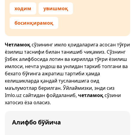
ходим
увишмоқ
босинқирамоқ
Четламоқ
сўзининг имло қоидаларига асосан тўғри
ёзилиш таснифи билан танишиб чиқамиз. Сўзнинг
ўзбек алифбосида лотин ва кириллда тўғри ёзилиш
имлоси, нечта ундош ва унлидан таркиб топгани ва
бехато бўғинга ажратиш тартиби ҳамда
келишикларда қандай тусланишига оид
маълумотлар берилган. Ўйлаймизки, энди сиз
Imlo.uz
сайтидан фойдаланиб,
четламоқ
сўзини
хатосиз ёза оласиз.
Алифбо бўйича