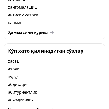
ҳангомалашиш
антисимметрик
қармиш
Ҳаммасини кўриш
Кўп хато қилинадиган сўзлар
ҳасад
аҳоли
ҳудуд
абдикация
абитуриентлик
абжадхонлик