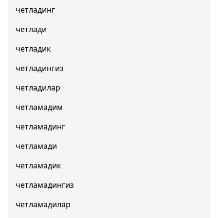
четладинг
четлади
четладик
четладингиз
четладилар
четламадим
четламадинг
четламади
четламадик
четламадингиз
четламадилар