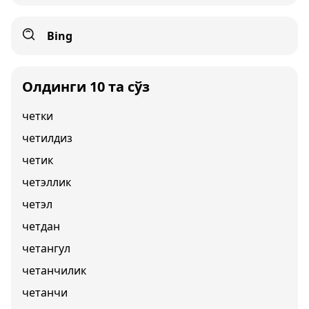
Bing
Олдинги 10 та сўз
четки
четилдиз
четик
четэллик
четэл
четдан
четангул
четанчилик
четанчи