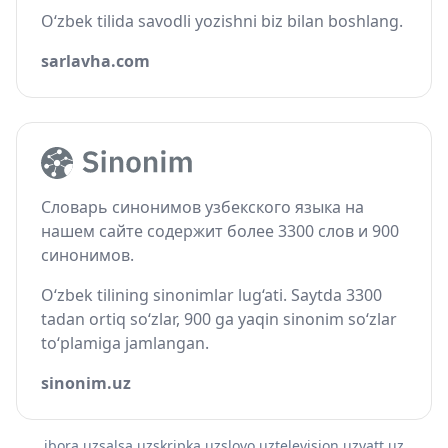
O‘zbek tilida savodli yozishni biz bilan boshlang.
sarlavha.com
Словарь синонимов узбекского языка на
нашем сайте содержит более 3300 слов и 900
синонимов.
O‘zbek tilining sinonimlar lug‘ati. Saytda 3300
tadan ortiq so‘zlar, 900 ga yaqin sinonim so‘zlar
to‘plamiga jamlangan.
sinonim.uz
ibora.uz
salsa.uz
skripka.uz
slovo.uz
television.uz
vatt.uz