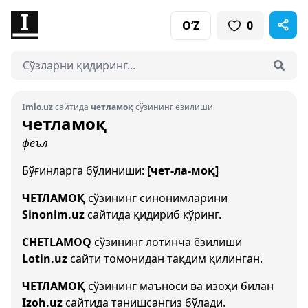
O‘Z
0
Imlo.uz
сайтида
четламоқ
сўзининг ёзилиши
четламоқ
феъл
Бўғинларга бўлиниши:
[чет-ла-моқ]
ЧЕТЛАМОҚ
сўзининг синонимларини
Sinonim.uz
сайтида қидириб кўринг.
CHETLAMOQ
сўзининг лотинча ёзилиши
Lotin.uz
сайти томонидан тақдим қилинган.
ЧЕТЛАМОҚ
сўзининг маъноси ва изоҳи билан
Izoh.uz
сайтида танишсангиз бўлади.