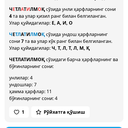
Ч
Е
Т
Л
А
Т
И
Л
М
О
Қ
сўзида унли ҳарфларнинг сони
4
та ва улар қизил ранг билан белгиланган.
Улар қуйидагилар:
Е, А, И, О
Ч
Е
Т
Л
А
Т
И
Л
М
О
Қ
сўзида ундош ҳарфларнинг
сони
7
та ва улар кўк ранг билан белгиланган.
Улар қуйидагилар:
Ч, Т, Л, Т, Л, М, Қ
ЧЕТЛАТИЛМОҚ
сўзидаги барча ҳарфларнинг ва
бўғинларнинг сони:
унлилар: 4
ундошлар: 7
ҳамма ҳарфлар: 11
бўғинларнинг сони: 4
1
Рўйхатга қўшиш