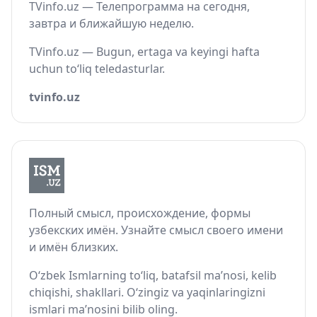
TVinfo.uz — Телепрограмма на сегодня,
завтра и ближайшую неделю.
TVinfo.uz — Bugun, ertaga va keyingi hafta
uchun to‘liq teledasturlar.
tvinfo.uz
Полный смысл, происхождение, формы
узбекских имён. Узнайте смысл своего имени
и имён близких.
O‘zbek Ismlarning to‘liq, batafsil ma’nosi, kelib
chiqishi, shakllari. O‘zingiz va yaqinlaringizni
ismlari ma’nosini bilib oling.