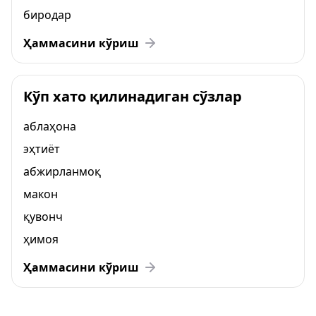
биродар
Ҳаммасини кўриш
Кўп хато қилинадиган сўзлар
аблаҳона
эҳтиёт
абжирланмоқ
макон
қувонч
ҳимоя
Ҳаммасини кўриш