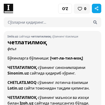
O‘Z
0
Imlo.uz
сайтида
четлатилмоқ
сўзининг ёзилиши
четлатилмоқ
феъл
Бўғинларга бўлиниши:
[чет-ла-тил-моқ]
ЧЕТЛАТИЛМОҚ
сўзининг синонимларини
Sinonim.uz
сайтида қидириб кўринг.
CHETLATILMOQ
сўзининг лотинча ёзилиши
Lotin.uz
сайти томонидан тақдим қилинган.
ЧЕТЛАТИЛМОҚ
сўзининг маъноси ва изоҳи
билан
Izoh.uz
сайтида танишсангиз бўлади.