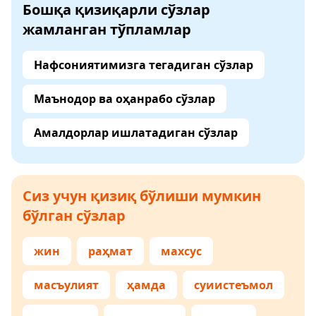
Бошқа қизиқарли сўзлар
жамланган тўпламлар
Нафсониятимизга тегадиган сўзлар
Маънодор ва оҳанрабо сўзлар
Амалдорлар ишлатадиган сўзлар
Сиз учун қизиқ бўлиши мумкин
бўлган сўзлар
жин
раҳмат
махсус
масъулият
ҳамда
суиистеъмол