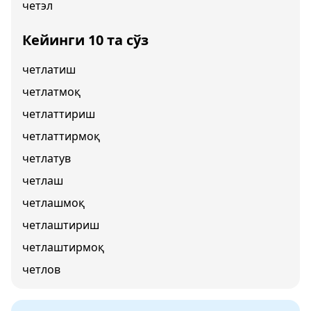
четэл
Кейинги 10 та сўз
четлатиш
четлатмоқ
четлаттириш
четлаттирмоқ
четлатув
четлаш
четлашмоқ
четлаштириш
четлаштирмоқ
четлов