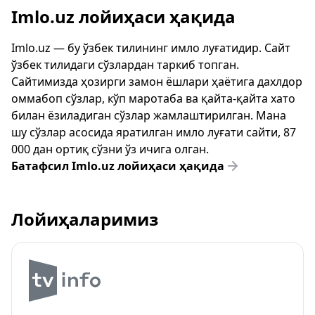
Imlo.uz лойиҳаси ҳақида
Imlo.uz — бу ўзбек тилининг имло луғатидир. Сайт
ўзбек тилидаги сўзлардан таркиб топган.
Сайтимизда ҳозирги замон ёшлари ҳаётига дахлдор
оммабоп сўзлар, кўп маротаба ва қайта-қайта хато
билан ёзиладиган сўзлар жамлаштирилган. Мана
шу сўзлар асосида яратилган имло луғати сайти, 87
000 дан ортиқ сўзни ўз ичига олган.
Батафсил Imlo.uz лойиҳаси ҳақида
Лойиҳаларимиз