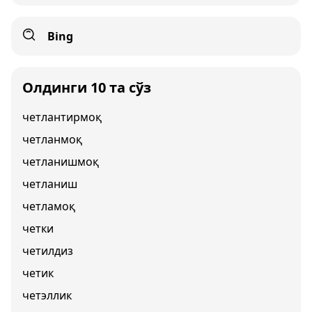
Bing
Олдинги 10 та сўз
четлантирмоқ
четланмоқ
четланишмоқ
четланиш
четламоқ
четки
четилдиз
четик
четэллик