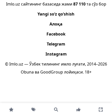
Imlo.uz сайтининг базасида жами
87 110
та сўз бор
Yangi so‘z qo‘shish
Алоқа
Facebook
Telegram
Instagram
© Imlo.uz — Ўзбек тилининг имло луғати, 2014–2026
Obuna
ва
GoodGroup
лойиҳаси.
18+