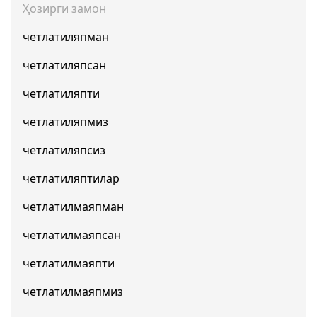
Ҳозирги замон
четлатиляпман
четлатиляпсан
четлатиляпти
четлатиляпмиз
четлатиляпсиз
четлатиляптилар
четлатилмаяпман
четлатилмаяпсан
четлатилмаяпти
четлатилмаяпмиз