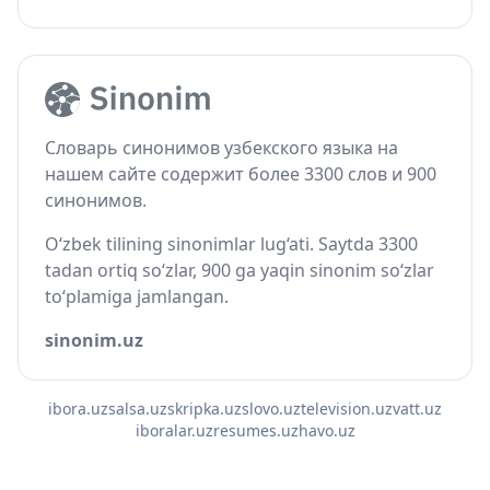
Словарь синонимов узбекского языка на
нашем сайте содержит более 3300 слов и 900
синонимов.
O‘zbek tilining sinonimlar lug‘ati. Saytda 3300
tadan ortiq so‘zlar, 900 ga yaqin sinonim so‘zlar
to‘plamiga jamlangan.
sinonim.uz
ibora.uz
salsa.uz
skripka.uz
slovo.uz
television.uz
vatt.uz
iboralar.uz
resumes.uz
havo.uz