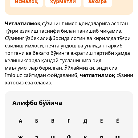
исмалоқ
ҳурматли
захира
Четлатилмоқ
сўзининг имло қоидаларига асосан
тўғри ёзилиш таснифи билан танишиб чиқамиз.
Сўзнинг ўзбек алифбосида лотин ва кириллда тўғри
ёзилиш имлоси, нечта ундош ва унлидан таркиб
топгани ва бехато бўғинга ажратиш тартиби ҳамда
келишикларда қандай тусланишига оид
маълумотлар берилган. Ўйлаймизки, энди сиз
Imlo.uz
сайтидан фойдаланиб,
четлатилмоқ
сўзини
хатосиз ёза оласиз.
Алифбо бўйича
А
Б
В
Г
Д
Е
Ё