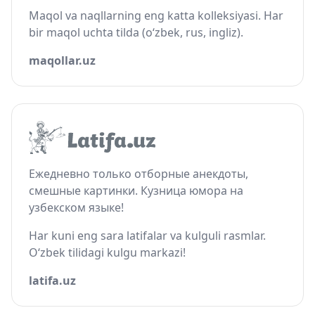
Maqol va naqllarning eng katta kolleksiyasi. Har
bir maqol uchta tilda (o‘zbek, rus, ingliz).
maqollar.uz
Ежедневно только отборные анекдоты,
смешные картинки. Кузница юмора на
узбекском языке!
Har kuni eng sara latifalar va kulguli rasmlar.
O‘zbek tilidagi kulgu markazi!
latifa.uz