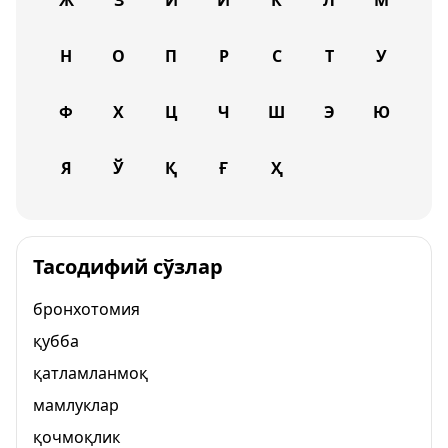
Ж
З
И
Й
К
Л
М
Н
О
П
Р
С
Т
У
Ф
Х
Ц
Ч
Ш
Э
Ю
Я
Ў
Қ
Ғ
Ҳ
Тасодифий сўзлар
бронхотомия
қубба
қатламланмоқ
мамлуклар
қочмоқлик