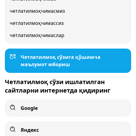
четлатилмоқчимасмиз
четлатилмоқчимассиз
четлатилмоқчимаслар
Четлатилмоқ сўзига қўшимча
маълумот юбориш
Четлатилмоқ сўзи ишлатилган
сайтларни интернетда қидиринг
Google
Яндекс