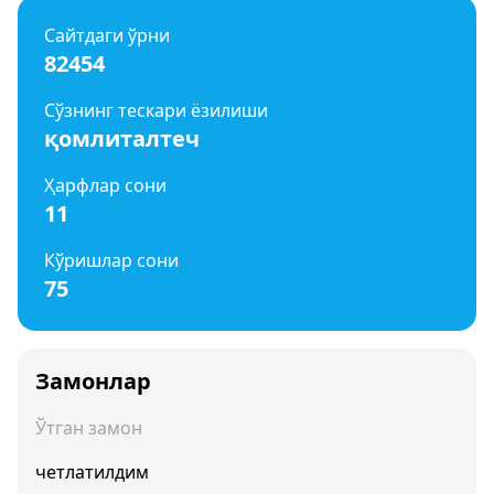
Сайтдаги ўрни
82454
Сўзнинг тескари ёзилиши
қомлиталтеч
Ҳарфлар сони
11
Кўришлар сони
75
Замонлар
Ўтган замон
четлатилдим