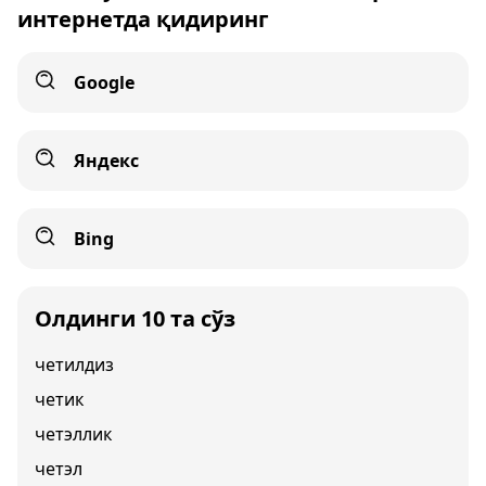
интернетда қидиринг
Google
Яндекс
Bing
Олдинги 10 та сўз
четилдиз
четик
четэллик
четэл