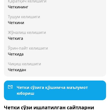
Қаратқич келишиги
Четкининг
Тушум келишиги
Четкини
Жўналиш келишиги
Четкига
Ўрин-пайт келишиги
Четкида
Чиқиш келишиги
Четкидан
Четки сўзига қўшимча маълумот
юбориш
Четки сўзи ишлатилган сайтларни