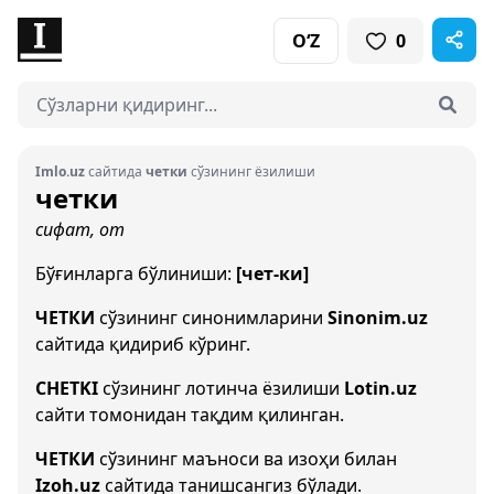
O‘Z
0
Imlo.uz
сайтида
четки
сўзининг ёзилиши
четки
сифат, от
Бўғинларга бўлиниши:
[чет-ки]
ЧЕТКИ
сўзининг синонимларини
Sinonim.uz
сайтида қидириб кўринг.
CHETKI
сўзининг лотинча ёзилиши
Lotin.uz
сайти томонидан тақдим қилинган.
ЧЕТКИ
сўзининг маъноси ва изоҳи билан
Izoh.uz
сайтида танишсангиз бўлади.