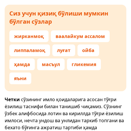
Сиз учун қизиқ бўлиши мумкин
бўлган сўзлар
жирканмоқ
ваалайкум ассалом
липпаламоқ
луғат
ойба
ҳамда
масъул
гликемия
яъни
Четки
сўзининг имло қоидаларига асосан тўғри
ёзилиш таснифи билан танишиб чиқамиз. Сўзнинг
ўзбек алифбосида лотин ва кириллда тўғри ёзилиш
имлоси, нечта ундош ва унлидан таркиб топгани ва
бехато бўғинга ажратиш тартиби ҳамда