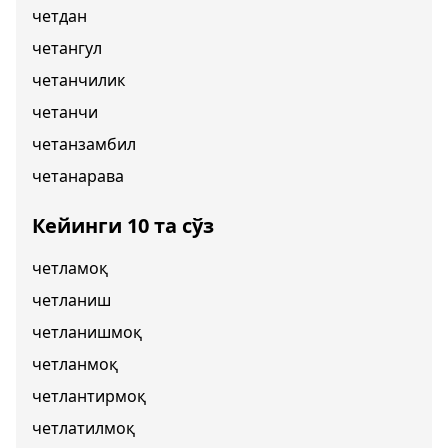
четдан
четангул
четанчилик
четанчи
четанзамбил
четанарава
Кейинги 10 та сўз
четламоқ
четланиш
четланишмоқ
четланмоқ
четлантирмоқ
четлатилмоқ