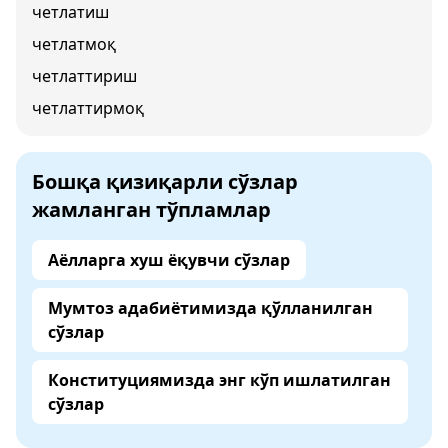
четлатиш
четлатмоқ
четлаттириш
четлаттирмоқ
Бошқа қизиқарли сўзлар
жамланган тўпламлар
Аёлларга хуш ёқувчи сўзлар
Мумтоз адабиётимизда қўлланилган
сўзлар
Конституциямизда энг кўп ишлатилган
сўзлар