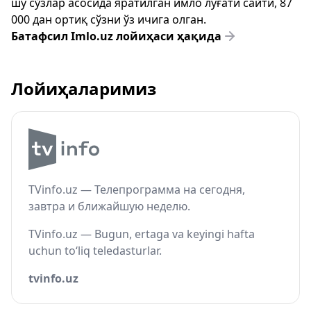
шу сўзлар асосида яратилган имло луғати сайти, 87
000 дан ортиқ сўзни ўз ичига олган.
Батафсил Imlo.uz лойиҳаси ҳақида
Лойиҳаларимиз
TVinfo.uz — Телепрограмма на сегодня,
завтра и ближайшую неделю.
TVinfo.uz — Bugun, ertaga va keyingi hafta
uchun to‘liq teledasturlar.
tvinfo.uz