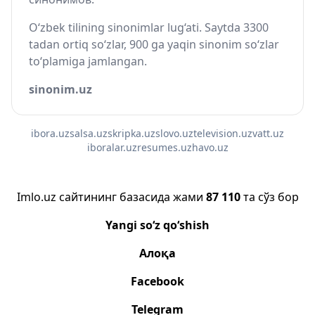
O‘zbek tilining sinonimlar lug‘ati. Saytda 3300
tadan ortiq so‘zlar, 900 ga yaqin sinonim so‘zlar
to‘plamiga jamlangan.
sinonim.uz
ibora.uz
salsa.uz
skripka.uz
slovo.uz
television.uz
vatt.uz
iboralar.uz
resumes.uz
havo.uz
Imlo.uz сайтининг базасида жами
87 110
та сўз бор
Yangi so‘z qo‘shish
Алоқа
Facebook
Telegram