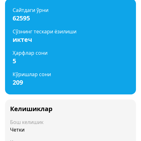
Сайтдаги ўрни
62595
Сўзнинг тескари ёзилиши
иктеч
Ҳарфлар сони
5
Кўришлар сони
209
Келишиклар
Бош келишик
Четки