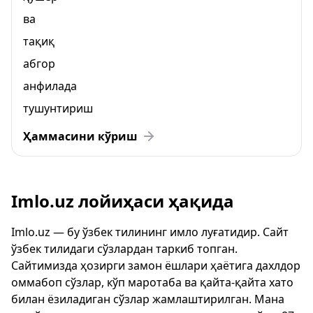
ва
тақиқ
абгор
анфилада
тушунтириш
Ҳаммасини кўриш
Imlo.uz лойиҳаси ҳақида
Imlo.uz — бу ўзбек тилининг имло луғатидир. Сайт
ўзбек тилидаги сўзлардан таркиб топган.
Сайтимизда ҳозирги замон ёшлари ҳаётига дахлдор
оммабоп сўзлар, кўп маротаба ва қайта-қайта хато
билан ёзиладиган сўзлар жамлаштирилган. Мана