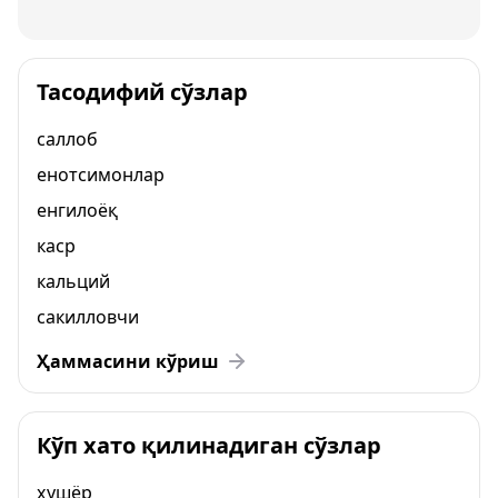
Тасодифий сўзлар
саллоб
енотсимонлар
енгилоёқ
каср
кальций
сакилловчи
Ҳаммасини кўриш
Кўп хато қилинадиган сўзлар
ҳушёр