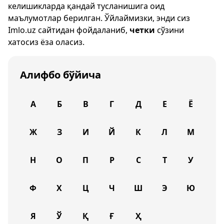
келишикларда қандай тусланишига оид
маълумотлар берилган. Ўйлаймизки, энди сиз
Imlo.uz
сайтидан фойдаланиб,
четки
сўзини
хатосиз ёза оласиз.
Алифбо бўйича
А
Б
В
Г
Д
Е
Ё
Ж
З
И
Й
К
Л
М
Н
О
П
Р
С
Т
У
Ф
Х
Ц
Ч
Ш
Э
Ю
Я
Ў
Қ
Ғ
Ҳ