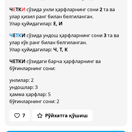
Ч
Е
Т
К
И
сўзида унли ҳарфларнинг сони
2
та ва
улар қизил ранг билан белгиланган.
Улар қуйидагилар:
Е, И
Ч
Е
Т
К
И
сўзида ундош ҳарфларнинг сони
3
та ва
улар кўк ранг билан белгиланган.
Улар қуйидагилар:
Ч, Т, К
ЧЕТКИ
сўзидаги барча ҳарфларнинг ва
бўғинларнинг сони:
унлилар: 2
ундошлар: 3
ҳамма ҳарфлар: 5
бўғинларнинг сони: 2
7
Рўйхатга қўшиш