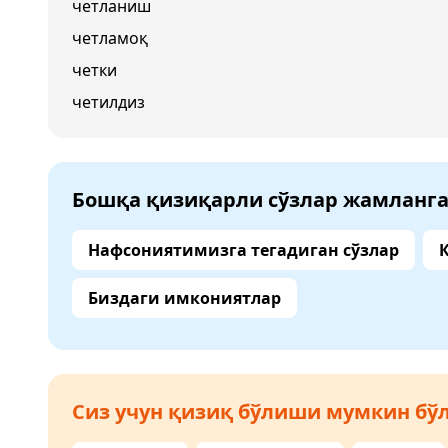
четланиш
четламоқ
четки
четилдиз
Бошқа қизиқарли сўзлар жамланг
Нафсониятимизга тегадиган сўзлар
Биздаги имкониятлар
Сиз учун қизиқ бўлиши мумкин бўл