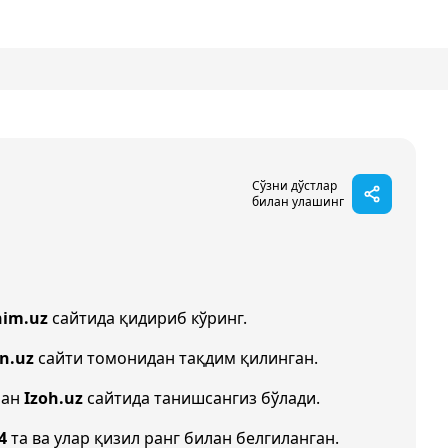
Сўзни дўстлар
билан улашинг
nim.uz
сайтида қидириб кўринг.
in.uz
сайти томонидан тақдим қилинган.
лан
Izoh.uz
сайтида танишсангиз бўлади.
4
та ва улар қизил ранг билан белгиланган.