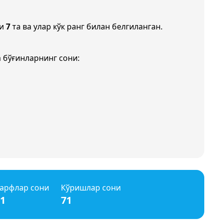
ни
7
та ва улар кўк ранг билан белгиланган.
 бўғинларнинг сони:
арфлар сони
Кўришлар сони
1
71