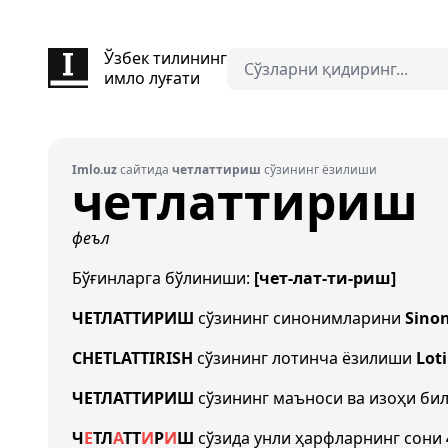
Ўзбек тилининг
имло луғати
Imlo.uz
сайтида
четлаттириш
сўзининг ёзилиши
четлаттириш
феъл
Бўғинларга бўлиниши:
[чет-лат-ти-риш]
ЧЕТЛАТТИРИШ
сўзининг синонимларини
Sino
CHETLATTIRISH
сўзининг лотинча ёзилиши
Lot
ЧЕТЛАТТИРИШ
сўзининг маъноси ва изоҳи би
Ч
Е
Т
Л
А
Т
Т
И
Р
И
Ш
сўзида унли ҳарфларнинг сони