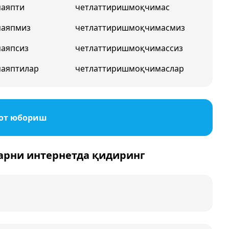
маяпти
четлаттиришмоқчимас
маяпмиз
четлаттиришмоқчимасмиз
аяпсиз
четлаттиришмоқчимассиз
аяптилар
четлаттиришмоқчимаслар
от юбориш
арни интернетда қидиринг