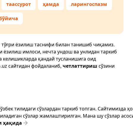
таассурот
ҳамда
ларингоспазм
бўйича
 тўғри ёзилиш таснифи билан танишиб чиқамиз.
ри ёзилиш имлоси, нечта ундош ва унлидан таркиб
да келишикларда қандай тусланишига оид
.uz
сайтидан фойдаланиб,
четлаттириш
сўзини
т ўзбек тилидаги сўзлардан таркиб топган. Сайтимизда 
ёзиладиган сўзлар жамлаштирилган. Мана шу сўзлар асоси
и ҳақида