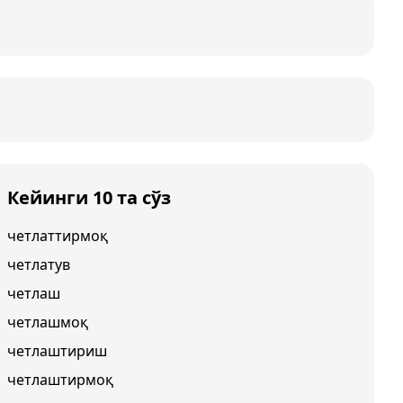
Кейинги 10 та сўз
четлаттирмоқ
четлатув
четлаш
четлашмоқ
четлаштириш
четлаштирмоқ