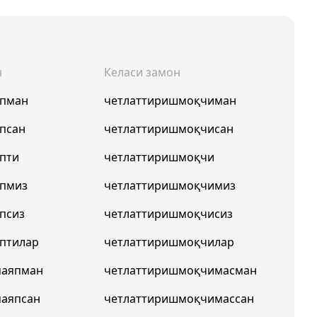
н
Келаси замон
япман
четлаттиришмоқчиман
псан
четлаттиришмоқчисан
пти
четлаттиришмоқчи
япмиз
четлаттиришмоқчимиз
псиз
четлаттиришмоқчисиз
птилар
четлаттиришмоқчилар
маяпман
четлаттиришмоқчимасман
аяпсан
четлаттиришмоқчимассан