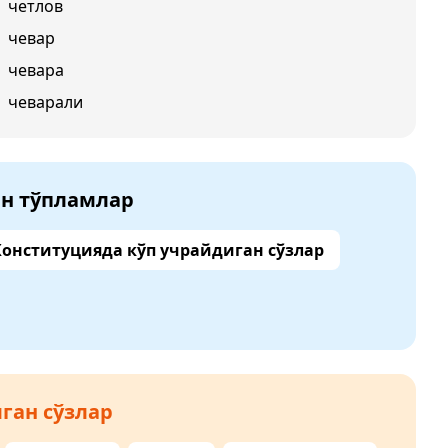
четлов
чевар
чевара
чеварали
ан тўпламлар
Конституцияда кўп учрайдиган сўзлар
ган сўзлар