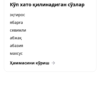
Кўп хато қилинадиган сўзлар
эҳтирос
ябарға
севимли
абжақ
абазия
махсус
Ҳаммасини кўриш