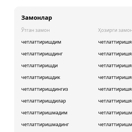
Замонлар
Ўтган замон
Ҳозирги замо
четлаттиришдим
четлаттириш
четлаттиришдинг
четлаттиришя
четлаттиришди
четлаттиришя
четлаттиришдик
четлаттириш
четлаттиришдингиз
четлаттиришя
четлаттиришдилар
четлаттиришя
четлаттиришмадим
четлаттириш
четлаттиришмадинг
четлаттиришм