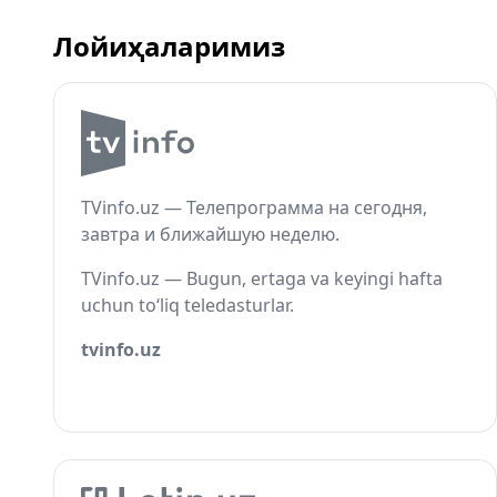
Лойиҳаларимиз
TVinfo.uz — Телепрограмма на сегодня,
завтра и ближайшую неделю.
TVinfo.uz — Bugun, ertaga va keyingi hafta
uchun to‘liq teledasturlar.
tvinfo.uz