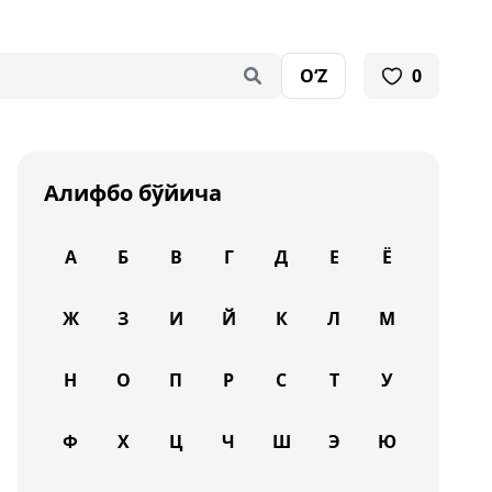
O‘Z
0
Алифбо бўйича
А
Б
В
Г
Д
Е
Ё
Ж
З
И
Й
К
Л
М
Н
О
П
Р
С
Т
У
Ф
Х
Ц
Ч
Ш
Э
Ю