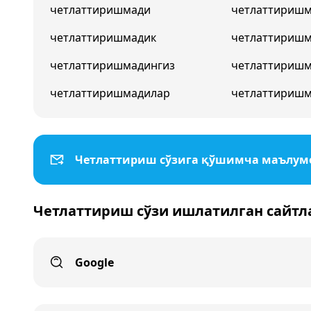
четлаттиришмади
четлаттириш
четлаттиришмадик
четлаттириш
четлаттиришмадингиз
четлаттиришм
четлаттиришмадилар
четлаттиришм
Четлаттириш сўзига қўшимча маълум
Четлаттириш сўзи ишлатилган сайтл
Google