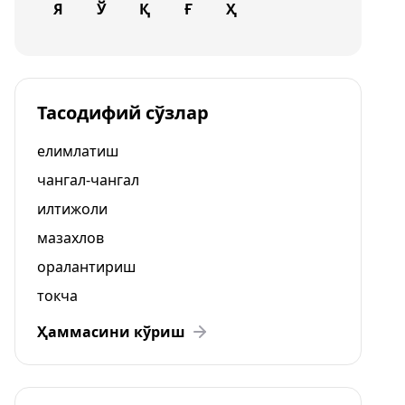
Я
Ў
Қ
Ғ
Ҳ
Тасодифий сўзлар
елимлатиш
чангал-чангал
илтижоли
мазахлов
оралантириш
токча
Ҳаммасини кўриш