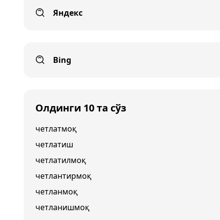
Яндекс
Bing
Олдинги 10 та сўз
четлатмоқ
четлатиш
четлатилмоқ
четлантирмоқ
четланмоқ
четланишмоқ