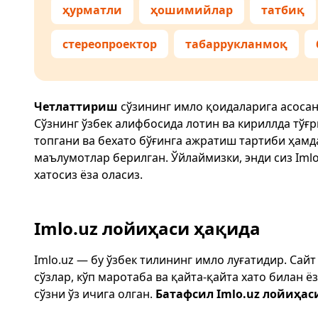
ҳурматли
ҳошимийлар
татбиқ
стереопроектор
табаррукланмоқ
Четлаттириш
сўзининг имло қоидаларига асосан
Сўзнинг ўзбек алифбосида лотин ва кириллда тўғ
топгани ва бехато бўғинга ажратиш тартиби ҳам
маълумотлар берилган. Ўйлаймизки, энди сиз
Imlo
хатосиз ёза оласиз.
Imlo.uz лойиҳаси ҳақида
Imlo.uz — бу ўзбек тилининг имло луғатидир. Сай
сўзлар, кўп маротаба ва қайта-қайта хато билан 
сўзни ўз ичига олган.
Батафсил Imlo.uz лойиҳас