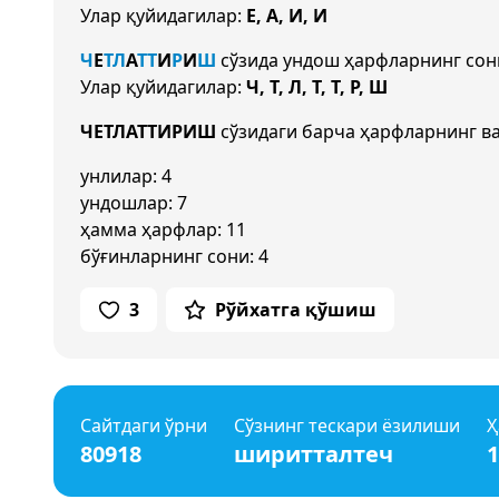
Улар қуйидагилар:
Е, А, И, И
Ч
Е
Т
Л
А
Т
Т
И
Р
И
Ш
сўзида ундош ҳарфларнинг со
Улар қуйидагилар:
Ч, Т, Л, Т, Т, Р, Ш
ЧЕТЛАТТИРИШ
сўзидаги барча ҳарфларнинг ва
унлилар: 4
ундошлар: 7
ҳамма ҳарфлар: 11
бўғинларнинг сони: 4
3
Рўйхатга қўшиш
Сайтдаги ўрни
Сўзнинг тескари ёзилиши
Ҳ
80918
ширитталтеч
1