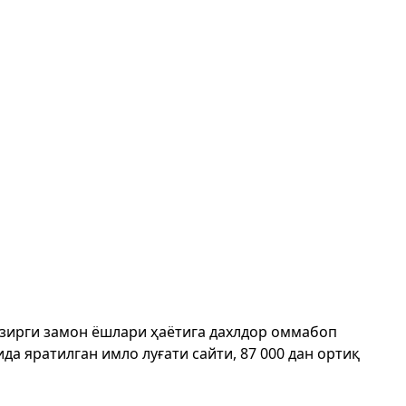
ҳозирги замон ёшлари ҳаётига дахлдор оммабоп
да яратилган имло луғати сайти, 87 000 дан ортиқ