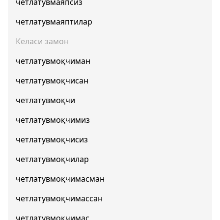
четлатувмаяпсиз
четлатувмаяптилар
Келаси замон
четлатувмоқчиман
четлатувмоқчисан
четлатувмоқчи
четлатувмоқчимиз
четлатувмоқчисиз
четлатувмоқчилар
четлатувмоқчимасман
четлатувмоқчимассан
четлатувмоқчимас