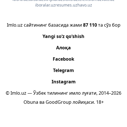
iboralar.uz
resumes.uz
havo.uz
Imlo.uz сайтининг базасида жами
87 110
та сўз бор
Yangi so‘z qo‘shish
Алоқа
Facebook
Telegram
Instagram
© Imlo.uz — Ўзбек тилининг имло луғати, 2014–2026
Obuna
ва
GoodGroup
лойиҳаси.
18+