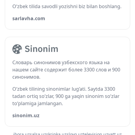
O‘zbek tilida savodli yozishni biz bilan boshlang.
sarlavha.com
Словарь синонимов узбекского языка на
нашем сайте содержит более 3300 слов и 900
синонимов.
O‘zbek tilining sinonimlar lug‘ati. Saytda 3300
tadan ortiq so‘zlar, 900 ga yaqin sinonim so‘zlar
to‘plamiga jamlangan.
sinonim.uz
ibora.uz
salsa.uz
skripka.uz
slovo.uz
television.uz
vatt.uz