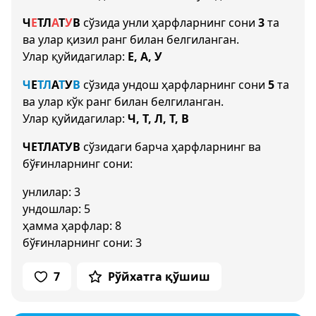
Ч
Е
Т
Л
А
Т
У
В
сўзида унли ҳарфларнинг сони
3
та
ва улар қизил ранг билан белгиланган.
Улар қуйидагилар:
Е, А, У
Ч
Е
Т
Л
А
Т
У
В
сўзида ундош ҳарфларнинг сони
5
та
ва улар кўк ранг билан белгиланган.
Улар қуйидагилар:
Ч, Т, Л, Т, В
ЧЕТЛАТУВ
сўзидаги барча ҳарфларнинг ва
бўғинларнинг сони:
унлилар: 3
ундошлар: 5
ҳамма ҳарфлар: 8
бўғинларнинг сони: 3
7
Рўйхатга қўшиш