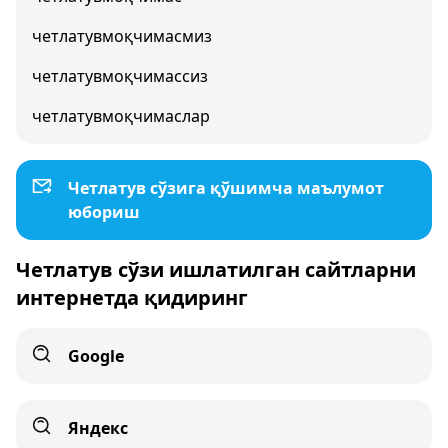
четлатувмоқчимасмиз
четлатувмоқчимассиз
четлатувмоқчимаслар
Четлатув сўзига қўшимча маълумот
юбориш
Четлатув сўзи ишлатилган сайтларни
интернетда қидиринг
Google
Яндекс