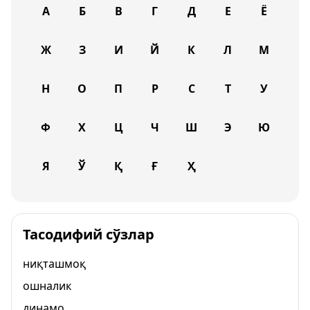
А
Б
В
Г
Д
Е
Ё
Ж
З
И
Й
К
Л
М
Н
О
П
Р
С
Т
У
Ф
Х
Ц
Ч
Ш
Э
Ю
Я
Ў
Қ
Ғ
Ҳ
Тасодифий сўзлар
ниқташмоқ
ошналик
динамо