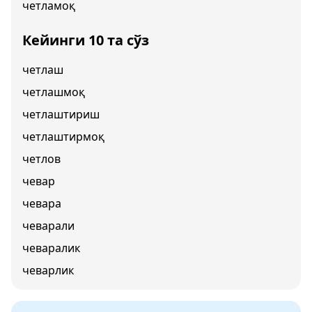
четламоқ
Кейинги 10 та сўз
четлаш
четлашмоқ
четлаштириш
четлаштирмоқ
четлов
чевар
чевара
чеварали
чеваралик
чеварлик