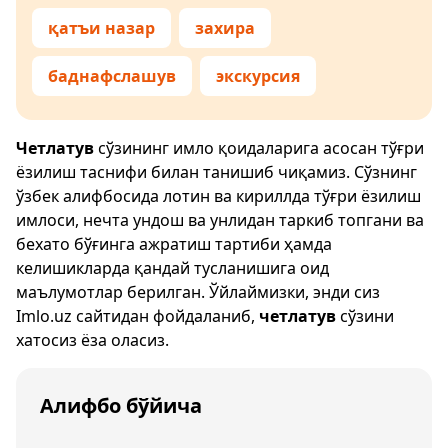
қатъи назар
захира
баднафслашув
экскурсия
Четлатув
сўзининг имло қоидаларига асосан тўғри
ёзилиш таснифи билан танишиб чиқамиз. Сўзнинг
ўзбек алифбосида лотин ва кириллда тўғри ёзилиш
имлоси, нечта ундош ва унлидан таркиб топгани ва
бехато бўғинга ажратиш тартиби ҳамда
келишикларда қандай тусланишига оид
маълумотлар берилган. Ўйлаймизки, энди сиз
Imlo.uz
сайтидан фойдаланиб,
четлатув
сўзини
хатосиз ёза оласиз.
Алифбо бўйича