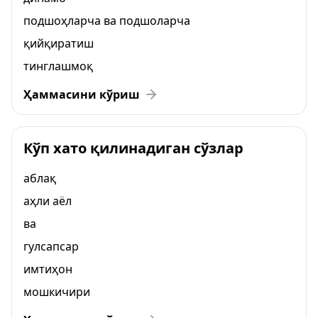
подшоҳларча ва подшоларча
қийқиратиш
тинглашмоқ
Ҳаммасини кўриш
Кўп хато қилинадиган сўзлар
аблақ
аҳли аёл
ва
гулсапсар
имтиҳон
мошкичири