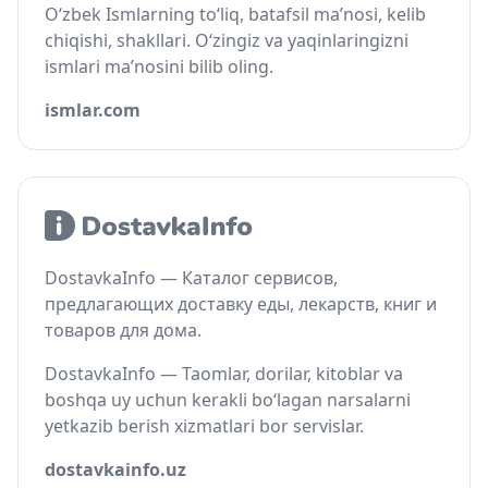
O‘zbek Ismlarning to‘liq, batafsil ma’nosi, kelib
chiqishi, shakllari. O‘zingiz va yaqinlaringizni
ismlari ma’nosini bilib oling.
ismlar.com
DostavkaInfo — Каталог сервисов,
предлагающих доставку еды, лекарств, книг и
товаров для дома.
DostavkaInfo — Taomlar, dorilar, kitoblar va
boshqa uy uchun kerakli bo‘lagan narsalarni
yetkazib berish xizmatlari bor servislar.
dostavkainfo.uz