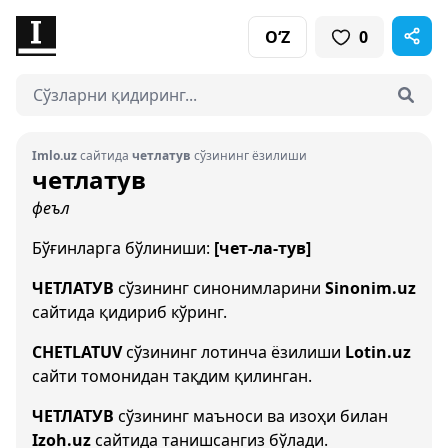
O‘Z
0
Imlo.uz
сайтида
четлатув
сўзининг ёзилиши
четлатув
феъл
Бўғинларга бўлиниши:
[чет-ла-тув]
ЧЕТЛАТУВ
сўзининг синонимларини
Sinonim.uz
сайтида қидириб кўринг.
CHETLATUV
сўзининг лотинча ёзилиши
Lotin.uz
сайти томонидан тақдим қилинган.
ЧЕТЛАТУВ
сўзининг маъноси ва изоҳи билан
Izoh.uz
сайтида танишсангиз бўлади.