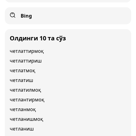
Bing
Олдинги 10 та сўз
четлаттирмоқ
четлаттириш
четлатмоқ
четлатиш
четлатилмоқ
четлантирмоқ
четланмоқ
четланишмоқ
четланиш