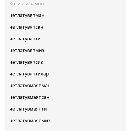
Ҳозирги замон
четлатувяпман
четлатувяпсан
четлатувяпти
четлатувяпмиз
четлатувяпсиз
четлатувяптилар
четлатувмаяпман
четлатувмаяпсан
четлатувмаяпти
четлатувмаяпмиз