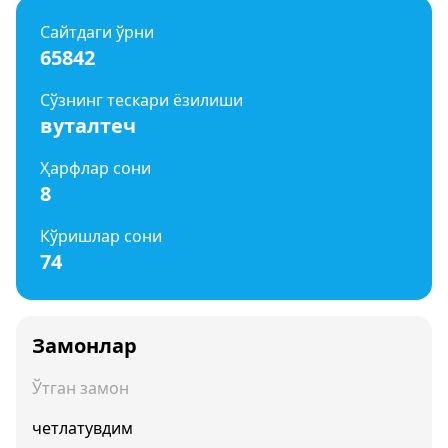
Сайтдаги ўрни
65842
Сўзнинг тескари ёзилиши
вуталтеч
Ҳарфлар сони
8
Кўришлар сони
74
Замонлар
Ўтган замон
четлатувдим