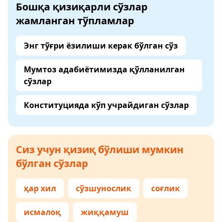
Бошқа қизиқарли сўзлар
жамланган тўпламлар
Энг тўғри ёзилиши керак бўлган сўз
Мумтоз адабиётимизда қўлланилган
сўзлар
Конституцияда кўп учрайдиган сўзлар
Сиз учун қизиқ бўлиши мумкин
бўлган сўзлар
ҳар хил
сўзшунослик
соғлик
исмалоқ
жиққамуш