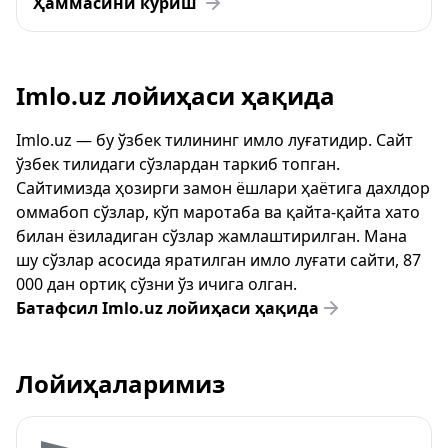
Ҳаммасини кўриш
Imlo.uz лойиҳаси ҳақида
Imlo.uz — бу ўзбек тилининг имло луғатидир. Сайт
ўзбек тилидаги сўзлардан таркиб топган.
Сайтимизда ҳозирги замон ёшлари ҳаётига дахлдор
оммабоп сўзлар, кўп маротаба ва қайта-қайта хато
билан ёзиладиган сўзлар жамлаштирилган. Мана
шу сўзлар асосида яратилган имло луғати сайти, 87
000 дан ортиқ сўзни ўз ичига олган.
Батафсил Imlo.uz лойиҳаси ҳақида
Лойиҳаларимиз