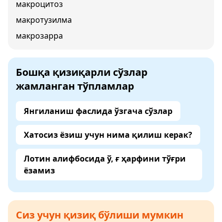
макроцитоз
макротузилма
макрозарра
Бошқа қизиқарли сўзлар
жамланган тўпламлар
Янгиланиш фаслида ўзгача сўзлар
Хатосиз ёзиш учун нима қилиш керак?
Лотин алифбосида ў, ғ ҳарфини тўғри
ёзамиз
Сиз учун қизиқ бўлиши мумкин