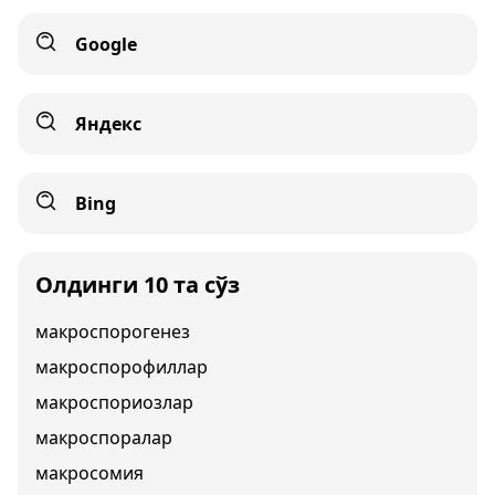
Google
Яндекс
Bing
Олдинги 10 та сўз
макроспорогенез
макроспорофиллар
макроспориозлар
макроспоралар
макросомия