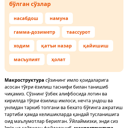
бўлган сўзлар
насабдош
намуна
гамма-дозиметр
таассурот
ходим
қатъи назар
қайишиш
масъулият
ҳолат
Макроструктура
сўзининг имло қоидаларига
асосан тўғри ёзилиш таснифи билан танишиб
чиқамиз. Сўзнинг ўзбек алифбосида лотин ва
кириллда тўғри ёзилиш имлоси, нечта ундош ва
унлидан таркиб топгани ва бехато бўғинга ажратиш
тартиби ҳамда келишикларда қандай тусланишига
оид маълумотлар берилган. Ўйлаймизки, энди сиз