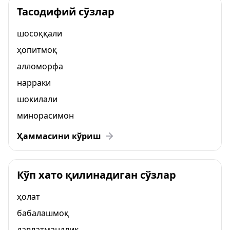
Тасодифий сўзлар
шосоққали
ҳопитмоқ
алломорфа
нарраки
шокилали
минорасимон
Ҳаммасини кўриш
Кўп хато қилинадиган сўзлар
ҳолат
бабалашмоқ
давлатмандлик