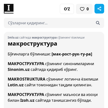
O‘Z
0
Imlo.uz
сайтида
макроструктура
сўзининг ёзилиши
макроструктура
Бўғинларга бўлиниши:
[мак-рост-рук-ту-ра]
МАКРОСТРУКТУРА
сўзининг синонимларини
Sinonim.uz
сайтида қидириб кўринг.
MAKROSTRUKTURA
сўзининг лотинча ёзилиши
Lotin.uz
сайти томонидан тақдим қилинган.
МАКРОСТРУКТУРА
сўзининг маъноси ва изоҳи
билан
Izoh.uz
сайтида танишсангиз бўлади.