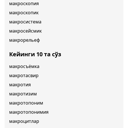
макроскопия
макроскопик
макросистема
макросейсмик
макрорельеф
Кейинги 10 та сўз
макросъёмка
макротасвир
макротия
макротизим
макротопоним
макротопонимия
макроцитлар