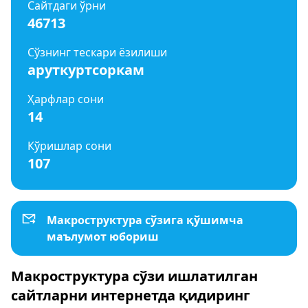
Сайтдаги ўрни
46713
Сўзнинг тескари ёзилиши
аруткуртсоркам
Ҳарфлар сони
14
Кўришлар сони
107
Макроструктура сўзига қўшимча
маълумот юбориш
Макроструктура сўзи ишлатилган
сайтларни интернетда қидиринг