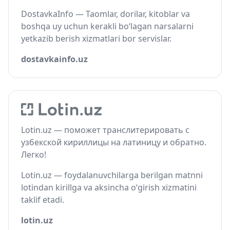
DostavkaInfo — Taomlar, dorilar, kitoblar va
boshqa uy uchun kerakli bo‘lagan narsalarni
yetkazib berish xizmatlari bor servislar.
dostavkainfo.uz
Lotin.uz — поможет транслитерировать с
узбекской кириллицы на латиницу и обратно.
Легко!
Lotin.uz — foydalanuvchilarga berilgan matnni
lotindan kirillga va aksincha o‘girish xizmatini
taklif etadi.
lotin.uz