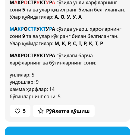
М
А
К
Р
О
С
Т
Р
У
К
Т
У
Р
А
сўзида унли ҳарфларнинг
сони
5
та ва улар қизил ранг билан белгиланган.
Улар қуйидагилар:
А, О, У, У, А
М
А
К
Р
О
С
Т
Р
У
К
Т
У
Р
А
сўзида ундош ҳарфларнинг
сони
9
та ва улар кўк ранг билан белгиланган.
Улар қуйидагилар:
М, К, Р, С, Т, Р, К, Т, Р
МАКРОСТРУКТУРА
сўзидаги барча
ҳарфларнинг ва бўғинларнинг сони:
унлилар: 5
ундошлар: 9
ҳамма ҳарфлар: 14
бўғинларнинг сони: 5
5
Рўйхатга қўшиш