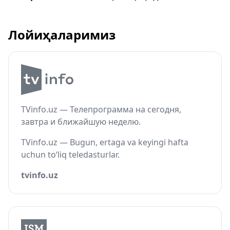
Лойиҳаларимиз
TVinfo.uz — Телепрограмма на сегодня,
завтра и ближайшую неделю.
TVinfo.uz — Bugun, ertaga va keyingi hafta
uchun to‘liq teledasturlar.
tvinfo.uz