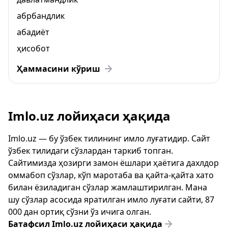
абрбандлик
абадиёт
ҳисобот
Ҳаммасини кўриш
Imlo.uz лойиҳаси ҳақида
Imlo.uz — бу ўзбек тилининг имло луғатидир. Сайт
ўзбек тилидаги сўзлардан таркиб топган.
Сайтимизда ҳозирги замон ёшлари ҳаётига дахлдор
оммабоп сўзлар, кўп маротаба ва қайта-қайта хато
билан ёзиладиган сўзлар жамлаштирилган. Мана
шу сўзлар асосида яратилган имло луғати сайти, 87
000 дан ортиқ сўзни ўз ичига олган.
Батафсил Imlo.uz лойиҳаси ҳақида