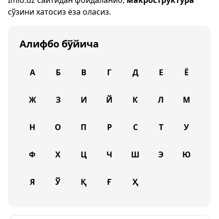
Imlo.uz
сайтидан фойдаланиб,
макроструктура
сўзини хатосиз ёза оласиз.
Алифбо бўйича
А
Б
В
Г
Д
Е
Ё
Ж
З
И
Й
К
Л
М
Н
О
П
Р
С
Т
У
Ф
Х
Ц
Ч
Ш
Э
Ю
Я
Ў
Қ
Ғ
Ҳ