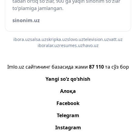
tadan ortiq so‘zlar, 900 ga yaqin sinonim so‘zlar
to‘plamiga jamlangan.
sinonim.uz
ibora.uz
salsa.uz
skripka.uz
slovo.uz
television.uz
vatt.uz
iboralar.uz
resumes.uz
havo.uz
Imlo.uz сайтининг базасида жами
87 110
та сўз бор
Yangi so‘z qo‘shish
Алоқа
Facebook
Telegram
Instagram