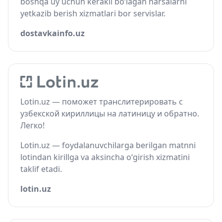
boshqa uy uchun kerakli bo‘lagan narsalarni
yetkazib berish xizmatlari bor servislar.
dostavkainfo.uz
Lotin.uz — поможет транслитерировать с
узбекской кириллицы на латиницу и обратно.
Легко!
Lotin.uz — foydalanuvchilarga berilgan matnni
lotindan kirillga va aksincha o‘girish xizmatini
taklif etadi.
lotin.uz