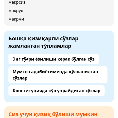
макрсиз
макруҳ
макрчи
Бошқа қизиқарли сўзлар
жамланган тўпламлар
Энг тўғри ёзилиши керак бўлган сўз
Мумтоз адабиётимизда қўлланилган
сўзлар
Конституцияда кўп учрайдиган сўзлар
Сиз учун қизиқ бўлиши мумкин