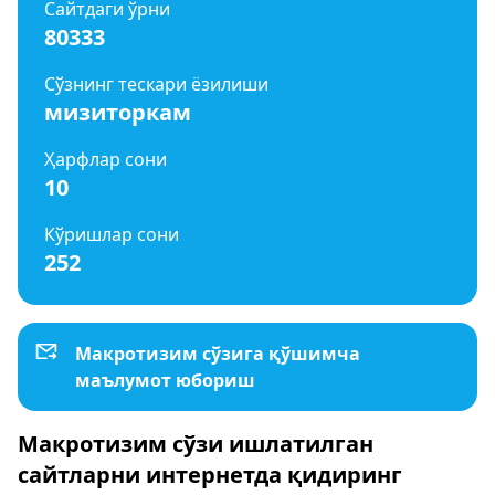
Сайтдаги ўрни
80333
Сўзнинг тескари ёзилиши
мизиторкам
Ҳарфлар сони
10
Кўришлар сони
252
Макротизим сўзига қўшимча
маълумот юбориш
Макротизим сўзи ишлатилган
сайтларни интернетда қидиринг