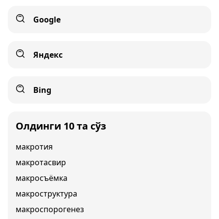
Google
Яндекс
Bing
Олдинги 10 та сўз
макротия
макротасвир
макросъёмка
макроструктура
макроспорогенез