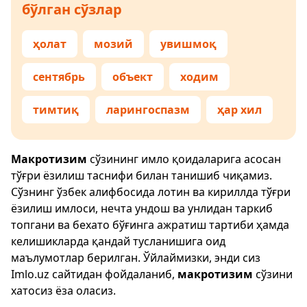
бўлган сўзлар
ҳолат
мозий
увишмоқ
сентябрь
объект
ходим
тимтиқ
ларингоспазм
ҳар хил
Макротизим
сўзининг имло қоидаларига асосан
тўғри ёзилиш таснифи билан танишиб чиқамиз.
Сўзнинг ўзбек алифбосида лотин ва кириллда тўғри
ёзилиш имлоси, нечта ундош ва унлидан таркиб
топгани ва бехато бўғинга ажратиш тартиби ҳамда
келишикларда қандай тусланишига оид
маълумотлар берилган. Ўйлаймизки, энди сиз
Imlo.uz
сайтидан фойдаланиб,
макротизим
сўзини
хатосиз ёза оласиз.