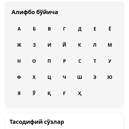
Алифбо бўйича
А
Б
В
Г
Д
Е
Ё
Ж
З
И
Й
К
Л
М
Н
О
П
Р
С
Т
У
Ф
Х
Ц
Ч
Ш
Э
Ю
Я
Ў
Қ
Ғ
Ҳ
Тасодифий сўзлар