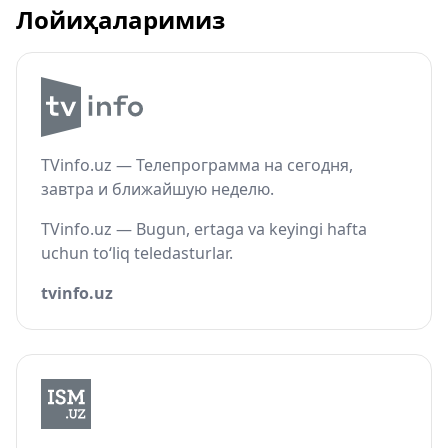
Лойиҳаларимиз
TVinfo.uz — Телепрограмма на сегодня,
завтра и ближайшую неделю.
TVinfo.uz — Bugun, ertaga va keyingi hafta
uchun to‘liq teledasturlar.
tvinfo.uz