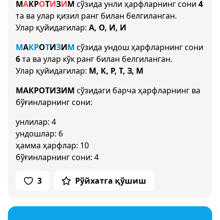
М
А
К
Р
О
Т
И
З
И
М
сўзида унли ҳарфларнинг сони
4
та ва улар қизил ранг билан белгиланган.
Улар қуйидагилар:
А, О, И, И
М
А
К
Р
О
Т
И
З
И
М
сўзида ундош ҳарфларнинг сони
6
та ва улар кўк ранг билан белгиланган.
Улар қуйидагилар:
М, К, Р, Т, З, М
МАКРОТИЗИМ
сўзидаги барча ҳарфларнинг ва
бўғинларнинг сони:
унлилар: 4
ундошлар: 6
ҳамма ҳарфлар: 10
бўғинларнинг сони: 4
3
Рўйхатга қўшиш