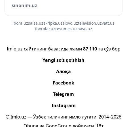
sinonim.uz
ibora.uz
salsa.uz
skripka.uz
slovo.uz
television.uz
vatt.uz
iboralar.uz
resumes.uz
havo.uz
Imlo.uz сайтининг базасида жами
87 110
та сўз бор
Yangi so‘z qo‘shish
Алоқа
Facebook
Telegram
Instagram
© Imlo.uz — Ўзбек тилининг имло луғати, 2014–2026
Obuna
ва
GoodGroup
лойиҳаси.
18+