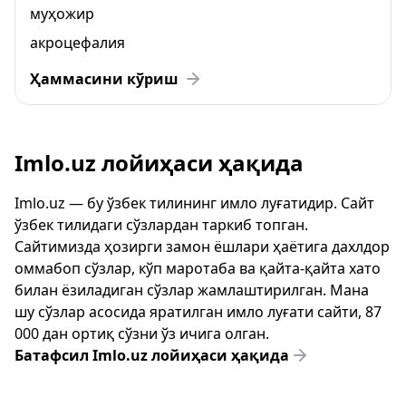
муҳожир
акроцефалия
Ҳаммасини кўриш
Imlo.uz лойиҳаси ҳақида
Imlo.uz — бу ўзбек тилининг имло луғатидир. Сайт
ўзбек тилидаги сўзлардан таркиб топган.
Сайтимизда ҳозирги замон ёшлари ҳаётига дахлдор
оммабоп сўзлар, кўп маротаба ва қайта-қайта хато
билан ёзиладиган сўзлар жамлаштирилган. Мана
шу сўзлар асосида яратилган имло луғати сайти, 87
000 дан ортиқ сўзни ўз ичига олган.
Батафсил Imlo.uz лойиҳаси ҳақида