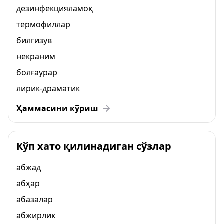
дезинфекцияламоқ
термофиллар
билгизув
некраним
болғаурар
лирик-драматик
Ҳаммасини кўриш
Кўп хато қилинадиган сўзлар
абжад
абҳар
абазалар
абжирлик