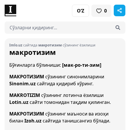
O‘Z
0
Imlo.uz
сайтида
макротизим
сўзининг ёзилиши
макротизим
Бўғинларга бўлиниши:
[мак-ро-ти-зим]
МАКРОТИЗИМ
сўзининг синонимларини
Sinonim.uz
сайтида қидириб кўринг.
MAKROTIZIM
сўзининг лотинча ёзилиши
Lotin.uz
сайти томонидан тақдим қилинган.
МАКРОТИЗИМ
сўзининг маъноси ва изоҳи
билан
Izoh.uz
сайтида танишсангиз бўлади.