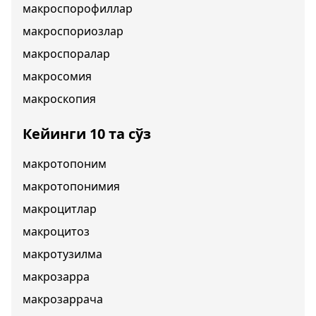
макроспорофиллар
макроспориозлар
макроспоралар
макросомия
макроскопия
Кейинги 10 та сўз
макротопоним
макротопонимия
макроцитлар
макроцитоз
макротузилма
макрозарра
макрозаррача