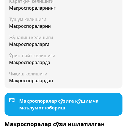
Қаратқич келишиги
Макроспораларнинг
Тушум келишиги
Макроспораларни
Жўналиш келишиги
Макроспораларга
Ўрин-пайт келишиги
Макроспораларда
Чиқиш келишиги
Макроспоралардан
Макроспоралар сўзига қўшимча
маълумот юбориш
Макроспоралар сўзи ишлатилган