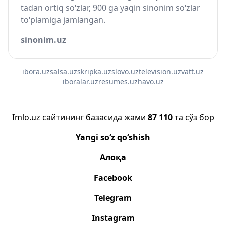
tadan ortiq so‘zlar, 900 ga yaqin sinonim so‘zlar
to‘plamiga jamlangan.
sinonim.uz
ibora.uz
salsa.uz
skripka.uz
slovo.uz
television.uz
vatt.uz
iboralar.uz
resumes.uz
havo.uz
Imlo.uz сайтининг базасида жами
87 110
та сўз бор
Yangi so‘z qo‘shish
Алоқа
Facebook
Telegram
Instagram