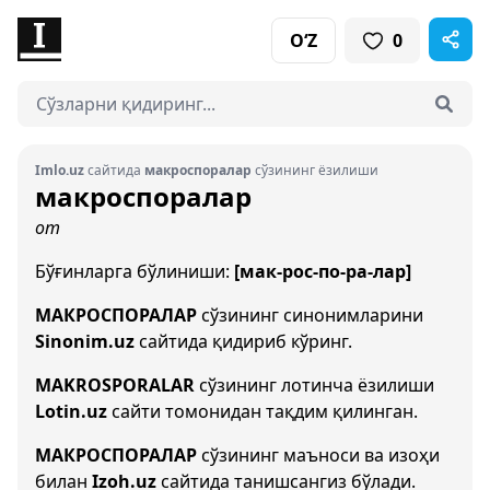
O‘Z
0
Imlo.uz
сайтида
макроспоралар
сўзининг ёзилиши
макроспоралар
от
Бўғинларга бўлиниши:
[мак-рос-по-ра-лар]
МАКРОСПОРАЛАР
сўзининг синонимларини
Sinonim.uz
сайтида қидириб кўринг.
MAKROSPORALAR
сўзининг лотинча ёзилиши
Lotin.uz
сайти томонидан тақдим қилинган.
МАКРОСПОРАЛАР
сўзининг маъноси ва изоҳи
билан
Izoh.uz
сайтида танишсангиз бўлади.