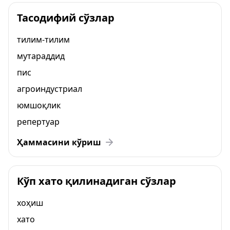
Тасодифий сўзлар
тилим-тилим
мутараддид
пис
агроиндустриал
юмшоқлик
репертуар
Ҳаммасини кўриш
Кўп хато қилинадиган сўзлар
хоҳиш
хато