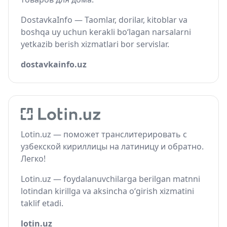
DostavkaInfo — Taomlar, dorilar, kitoblar va
boshqa uy uchun kerakli bo‘lagan narsalarni
yetkazib berish xizmatlari bor servislar.
dostavkainfo.uz
Lotin.uz — поможет транслитерировать с
узбекской кириллицы на латиницу и обратно.
Легко!
Lotin.uz — foydalanuvchilarga berilgan matnni
lotindan kirillga va aksincha o‘girish xizmatini
taklif etadi.
lotin.uz