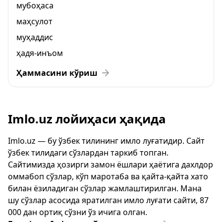
мубоҳаса
маҳсулот
муҳаддис
ҳадя-инъом
Ҳаммасини кўриш
Imlo.uz лойиҳаси ҳақида
Imlo.uz — бу ўзбек тилининг имло луғатидир. Сайт
ўзбек тилидаги сўзлардан таркиб топган.
Сайтимизда ҳозирги замон ёшлари ҳаётига дахлдор
оммабоп сўзлар, кўп маротаба ва қайта-қайта хато
билан ёзиладиган сўзлар жамлаштирилган. Мана
шу сўзлар асосида яратилган имло луғати сайти, 87
000 дан ортиқ сўзни ўз ичига олган.