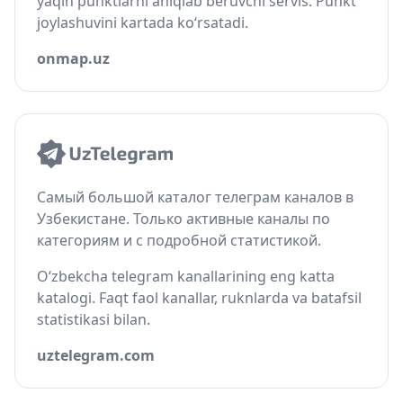
yaqin punktlarni aniqlab beruvchi servis. Punkt
joylashuvini kartada ko‘rsatadi.
onmap.uz
Самый большой каталог телеграм каналов в
Узбекистане. Только активные каналы по
категориям и с подробной статистикой.
O‘zbekcha telegram kanallarining eng katta
katalogi. Faqt faol kanallar, ruknlarda va batafsil
statistikasi bilan.
uztelegram.com