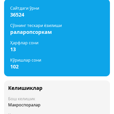
Сайтдаги ўрни
36524
Сўзнинг тескари ёзилиши
раларопсоркам
Ҳарфлар сони
13
Кўришлар сони
102
Келишиклар
Бош келишик
Макроспоралар