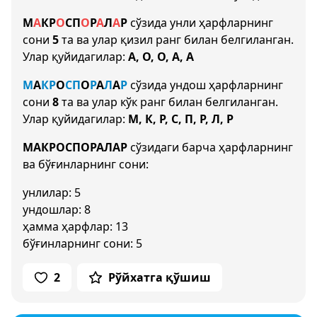
М
А
К
Р
О
С
П
О
Р
А
Л
А
Р
сўзида унли ҳарфларнинг
сони
5
та ва улар қизил ранг билан белгиланган.
Улар қуйидагилар:
А, О, О, А, А
М
А
К
Р
О
С
П
О
Р
А
Л
А
Р
сўзида ундош ҳарфларнинг
сони
8
та ва улар кўк ранг билан белгиланган.
Улар қуйидагилар:
М, К, Р, С, П, Р, Л, Р
МАКРОСПОРАЛАР
сўзидаги барча ҳарфларнинг
ва бўғинларнинг сони:
унлилар: 5
ундошлар: 8
ҳамма ҳарфлар: 13
бўғинларнинг сони: 5
2
Рўйхатга қўшиш