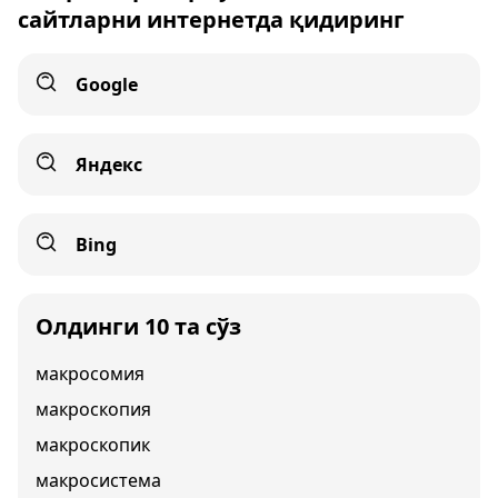
сайтларни интернетда қидиринг
Google
Яндекс
Bing
Олдинги 10 та сўз
макросомия
макроскопия
макроскопик
макросистема