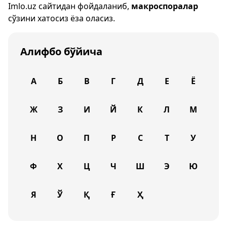
Imlo.uz
сайтидан фойдаланиб,
макроспоралар
сўзини хатосиз ёза оласиз.
Алифбо бўйича
А
Б
В
Г
Д
Е
Ё
Ж
З
И
Й
К
Л
М
Н
О
П
Р
С
Т
У
Ф
Х
Ц
Ч
Ш
Э
Ю
Я
Ў
Қ
Ғ
Ҳ