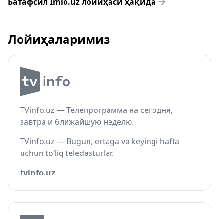
Батафсил Imlo.uz лойиҳаси ҳақида
Лойиҳаларимиз
TVinfo.uz — Телепрограмма на сегодня,
завтра и ближайшую неделю.
TVinfo.uz — Bugun, ertaga va keyingi hafta
uchun to‘liq teledasturlar.
tvinfo.uz