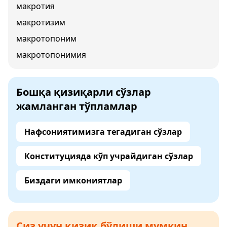
макротия
макротизим
макротопоним
макротопонимия
Бошқа қизиқарли сўзлар
жамланган тўпламлар
Нафсониятимизга тегадиган сўзлар
Конституцияда кўп учрайдиган сўзлар
Биздаги имкониятлар
Сиз учун қизиқ бўлиши мумкин