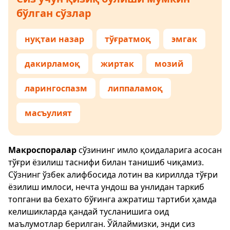
бўлган сўзлар
нуқтаи назар
тўғратмоқ
эмгак
дакирламоқ
жиртак
мозий
ларингоспазм
липпаламоқ
масъулият
Макроспоралар
сўзининг имло қоидаларига асосан
тўғри ёзилиш таснифи билан танишиб чиқамиз.
Сўзнинг ўзбек алифбосида лотин ва кириллда тўғри
ёзилиш имлоси, нечта ундош ва унлидан таркиб
топгани ва бехато бўғинга ажратиш тартиби ҳамда
келишикларда қандай тусланишига оид
маълумотлар берилган. Ўйлаймизки, энди сиз