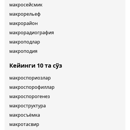
макросейсмик
макрорельеф
макрорайон
макрорадиография
макроподлар
макроподия
Кейинги 10 та сўз
макроспориозлар
макроспорофиллар
макроспорогенез
макроструктура
макросъёмка
макротасвир