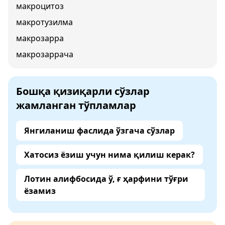
макроцитоз
макротузилма
макрозарра
макрозаррача
Бошқа қизиқарли сўзлар
жамланган тўпламлар
Янгиланиш фаслида ўзгача сўзлар
Хатосиз ёзиш учун нима қилиш керак?
Лотин алифбосида ў, ғ ҳарфини тўғри
ёзамиз