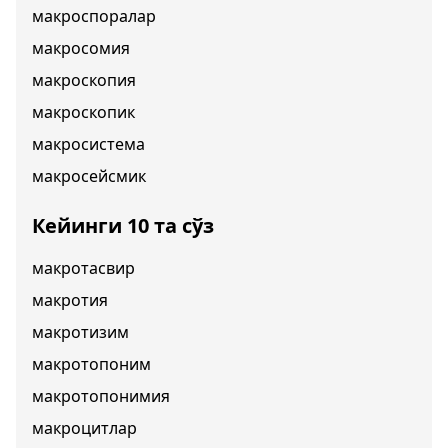
макроспоралар
макросомия
макроскопия
макроскопик
макросистема
макросейсмик
Кейинги 10 та сўз
макротасвир
макротия
макротизим
макротопоним
макротопонимия
макроцитлар