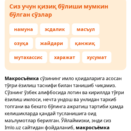
Сиз учун қизиқ бўлиши мумкин
бўлган сўзлар
намуна
эсдалик
масъул
озуқа
жайдари
қанжиқ
мутахассис
харажат
хусумат
Макросъёмка
сўзининг имло қоидаларига асосан
тўғри ёзилиш таснифи билан танишиб чиқамиз.
Сўзнинг ўзбек алифбосида лотин ва кириллда тўғри
ёзилиш имлоси, нечта ундош ва унлидан таркиб
топгани ва бехато бўғинга ажратиш тартиби ҳамда
келишикларда қандай тусланишига оид
маълумотлар берилган. Ўйлаймизки, энди сиз
Imlo.uz
сайтидан фойдаланиб,
макросъёмка