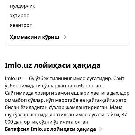
пулдорлик
эҳтирос
явантроп
Ҳаммасини кўриш
Imlo.uz лойиҳаси ҳақида
Imlo.uz — бу ўзбек тилининг имло луғатидир. Сайт
ўзбек тилидаги сўзлардан таркиб топган.
Сайтимизда ҳозирги замон ёшлари ҳаётига дахлдор
оммабоп сўзлар, кўп маротаба ва қайта-қайта хато
билан ёзиладиган сўзлар жамлаштирилган. Мана
шу сўзлар асосида яратилган имло луғати сайти, 87
000 дан ортиқ сўзни ўз ичига олган.
Батафсил Imlo.uz лойиҳаси ҳақида