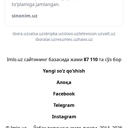
to‘plamiga jamlangan.
sinonim.uz
ibora.uz
salsa.uz
skripka.uz
slovo.uz
television.uz
vatt.uz
iboralar.uz
resumes.uz
havo.uz
Imlo.uz сайтининг базасида жами
87 110
та сўз бор
Yangi so‘z qo‘shish
Алоқа
Facebook
Telegram
Instagram
© Imlo.uz — Ўзбек тилининг имло луғати, 2014–2026