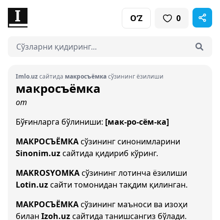
O‘Z
0
Imlo.uz
сайтида
макросъёмка
сўзининг ёзилиши
макросъёмка
от
Бўғинларга бўлиниши:
[мак-ро-сём-ка]
МАКРОСЪЁМКА
сўзининг синонимларини
Sinonim.uz
сайтида қидириб кўринг.
MAKROSYOMKA
сўзининг лотинча ёзилиши
Lotin.uz
сайти томонидан тақдим қилинган.
МАКРОСЪЁМКА
сўзининг маъноси ва изоҳи
билан
Izoh.uz
сайтида танишсангиз бўлади.