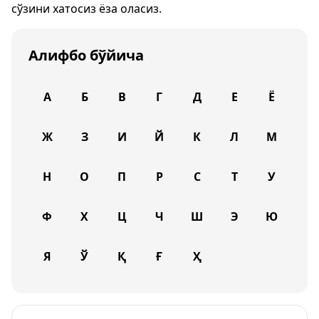
сўзини хатосиз ёза оласиз.
Алифбо бўйича
А
Б
В
Г
Д
Е
Ё
Ж
З
И
Й
К
Л
М
Н
О
П
Р
С
Т
У
Ф
Х
Ц
Ч
Ш
Э
Ю
Я
Ў
Қ
Ғ
Ҳ