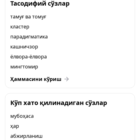
Тасодифий сўзлар
тамуғ ва томуғ
кластер
парадигматика
кашничзор
ёлвора-ёлвора
мингтомир
Ҳаммасини кўриш
Кўп хато қилинадиган сўзлар
мубоҳаса
ҳар
абжирланиш