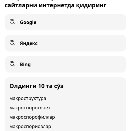
сайтларни интернетда қидиринг
Google
Яндекс
Bing
Олдинги 10 та сўз
макроструктура
макроспорогенез
макроспорофиллар
макроспориозлар