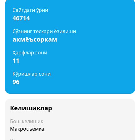
Сайтдаги ўрни
46714
Сўзнинг тескари ёзилиши
акмёъсоркам
Ҳарфлар сони
11
Кўришлар сони
96
Келишиклар
Бош келишик
Макросъёмка