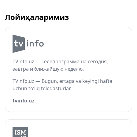
Лойиҳаларимиз
TVinfo.uz — Телепрограмма на сегодня,
завтра и ближайшую неделю.
TVinfo.uz — Bugun, ertaga va keyingi hafta
uchun to‘liq teledasturlar.
tvinfo.uz