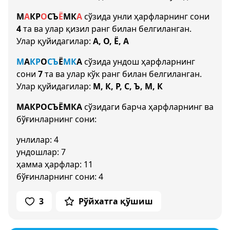
М
А
К
Р
О
С
Ъ
Ё
М
К
А
сўзида унли ҳарфларнинг сони
4
та ва улар қизил ранг билан белгиланган.
Улар қуйидагилар:
А, О, Ё, А
М
А
К
Р
О
С
Ъ
Ё
М
К
А
сўзида ундош ҳарфларнинг
сони
7
та ва улар кўк ранг билан белгиланган.
Улар қуйидагилар:
М, К, Р, С, Ъ, М, К
МАКРОСЪЁМКА
сўзидаги барча ҳарфларнинг ва
бўғинларнинг сони:
унлилар: 4
ундошлар: 7
ҳамма ҳарфлар: 11
бўғинларнинг сони: 4
3
Рўйхатга қўшиш