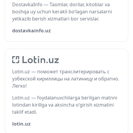
DostavkaInfo — Taomlar, dorilar, kitoblar va
boshqa uy uchun kerakli bo‘lagan narsalarni
yetkazib berish xizmatlari bor servislar.
dostavkainfo.uz
Lotin.uz — поможет транслитерировать с
узбекской кириллицы на латиницу и обратно.
Легко!
Lotin.uz — foydalanuvchilarga berilgan matnni
lotindan kirillga va aksincha o‘girish xizmatini
taklif etadi.
lotin.uz