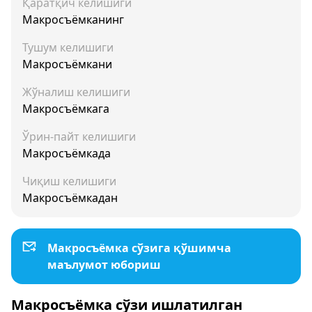
Қаратқич келишиги
Макросъёмканинг
Тушум келишиги
Макросъёмкани
Жўналиш келишиги
Макросъёмкага
Ўрин-пайт келишиги
Макросъёмкада
Чиқиш келишиги
Макросъёмкадан
Макросъёмка сўзига қўшимча
маълумот юбориш
Макросъёмка сўзи ишлатилган