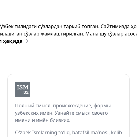
т ўзбек тилидаги сўзлардан таркиб топган. Сайтимизда 
ёзиладиган сўзлар жамлаштирилган. Мана шу сўзлар асоси
и ҳақида
Полный смысл, происхождение, формы
узбекских имён. Узнайте смысл своего
имени и имён близких.
O‘zbek Ismlarning to‘liq, batafsil ma’nosi, kelib