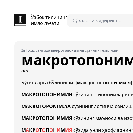
Ўзбек тилининг
имло луғати
Imlo.uz
сайтида
макротопонимия
сўзининг ёзилиши
макротопони
от
Бўғинларга бўлиниши:
[мак-ро-то-по-ни-ми-я]
МАКРОТОПОНИМИЯ
сўзининг синонимларин
MAKROTOPONIMIYA
сўзининг лотинча ёзили
МАКРОТОПОНИМИЯ
сўзининг маъноси ва из
М
А
К
Р
О
Т
О
П
О
Н
И
М
И
Я
сўзида унли ҳарфларнин