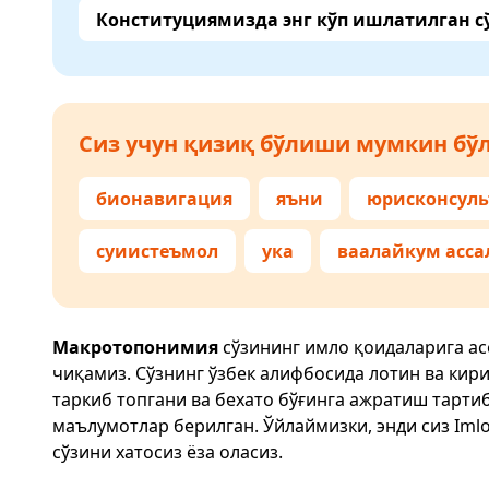
Конституциямизда энг кўп ишлатилган с
Сиз учун қизиқ бўлиши мумкин бўл
бионавигация
яъни
юрисконсуль
суиистеъмол
ука
ваалайкум асс
Макротопонимия
сўзининг имло қоидаларига ас
чиқамиз. Сўзнинг ўзбек алифбосида лотин ва кир
таркиб топгани ва бехато бўғинга ажратиш тарти
маълумотлар берилган. Ўйлаймизки, энди сиз
Imlo
сўзини хатосиз ёза оласиз.