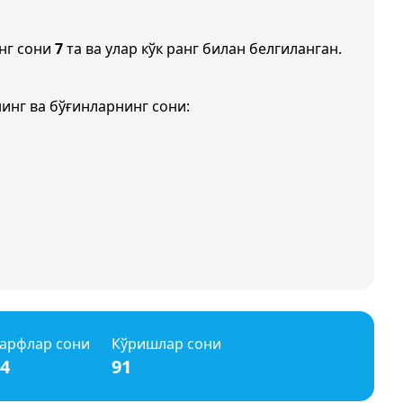
нг сони
7
та ва улар кўк ранг билан белгиланган.
инг ва бўғинларнинг сони:
арфлар сони
Кўришлар сони
4
91