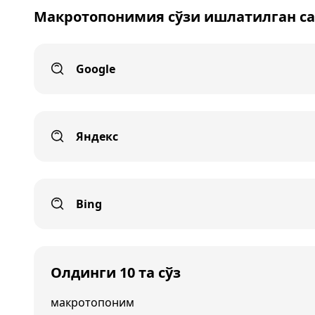
Макротопонимия сўзи ишлатилган са
Google
Яндекс
Bing
Олдинги 10 та сўз
макротопоним