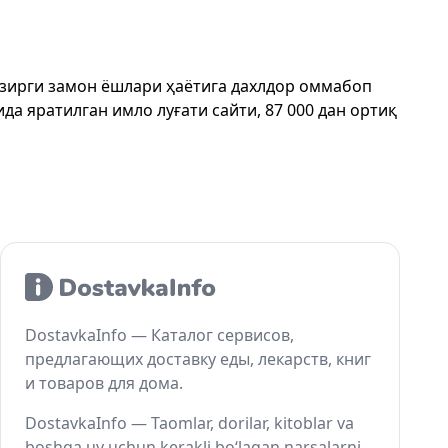
ҳозирги замон ёшлари ҳаётига дахлдор оммабоп
да яратилган имло луғати сайти, 87 000 дан ортиқ
DostavkaInfo — Каталог сервисов,
предлагающих доставку еды, лекарств, книг
и товаров для дома.
DostavkaInfo — Taomlar, dorilar, kitoblar va
boshqa uy uchun kerakli bo‘lagan narsalarni