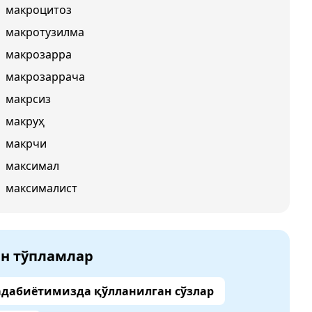
макроцитоз
макротузилма
макрозарра
макрозаррача
макрсиз
макруҳ
макрчи
максимал
максималист
ан тўпламлар
адабиётимизда қўлланилган сўзлар