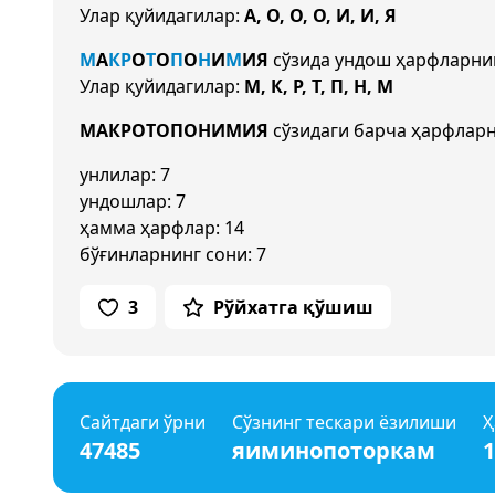
Улар қуйидагилар:
А, О, О, О, И, И, Я
М
А
К
Р
О
Т
О
П
О
Н
И
М
И
Я
сўзида ундош ҳарфларни
Улар қуйидагилар:
М, К, Р, Т, П, Н, М
МАКРОТОПОНИМИЯ
сўзидаги барча ҳарфларн
унлилар: 7
ундошлар: 7
ҳамма ҳарфлар: 14
бўғинларнинг сони: 7
3
Рўйхатга қўшиш
Сайтдаги ўрни
Сўзнинг тескари ёзилиши
Ҳ
47485
яиминопоторкам
1