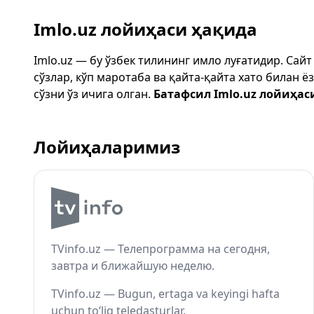
Imlo.uz лойиҳаси ҳақида
Imlo.uz — бу ўзбек тилининг имло луғатидир. Сай
сўзлар, кўп маротаба ва қайта-қайта хато билан 
сўзни ўз ичига олган.
Батафсил Imlo.uz лойиҳас
Лойиҳаларимиз
TVinfo.uz — Телепрограмма на сегодня,
завтра и ближайшую неделю.
TVinfo.uz — Bugun, ertaga va keyingi hafta
uchun to‘liq teledasturlar.