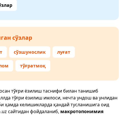
ўзлар
ган сўзлар
т
сўзшунослик
луғат
алом
тўғратмоқ
осан тўғри ёзилиш таснифи билан танишиб
иллда тўғри ёзилиш имлоси, нечта ундош ва унлидан
би ҳамда келишикларда қандай тусланишига оид
.uz
сайтидан фойдаланиб,
макротопонимия