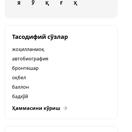
Я
Ў
Қ
Ғ
Ҳ
Тасодифий сўзлар
жоҳилланмоқ
автобиография
бронтешар
оқбел
баллон
бадхўй
Ҳаммасини кўриш