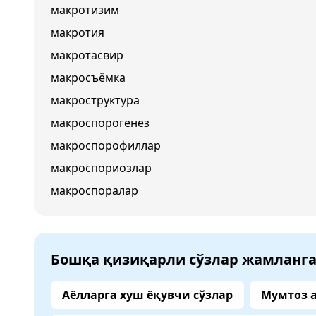
макротизим
макротия
макротасвир
макросъёмка
макроструктура
макроспорогенез
макроспорофиллар
макроспориозлар
макроспоралар
Бошқа қизиқарли сўзлар жамланг
Аёлларга хуш ёқувчи сўзлар
Мумтоз 