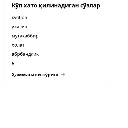
Кўп хато қилинадиган сўзлар
куябош
узилиш
мутакаббир
ҳолат
абрбандлик
э
Ҳаммасини кўриш