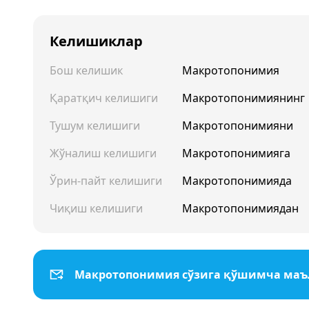
Келишиклар
Бош келишик
Макротопонимия
Қаратқич келишиги
Макротопонимиянинг
Тушум келишиги
Макротопонимияни
Жўналиш келишиги
Макротопонимияга
Ўрин-пайт келишиги
Макротопонимияда
Чиқиш келишиги
Макротопонимиядан
Макротопонимия сўзига қўшимча ма