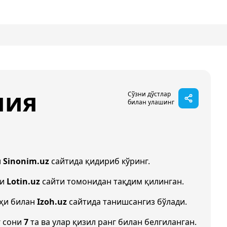
мия
Сўзни дўстлар
билан улашинг
и
Sinonim.uz
сайтида қидириб кўринг.
ши
Lotin.uz
сайти томонидан тақдим қилинган.
оҳи билан
Izoh.uz
сайтида танишсангиз бўлади.
г сони
7
та ва улар қизил ранг билан белгиланган.