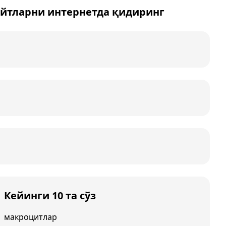
йтларни интернетда қидиринг
Кейинги 10 та сўз
макроцитлар