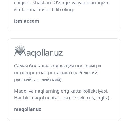
chiqishi, shakllari. O‘zingiz va yaqinlaringizni
ismlari ma’nosini bilib oling.
ismlar.com
Самая большая коллекция пословиц и
поговорок на трёх языках (узбекский,
русский, английский).
Maqol va naqllarning eng katta kolleksiyasi.
Har bir maqol uchta tilda (o‘zbek, rus, ingliz).
maqollar.uz