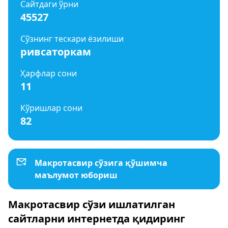
Сайтдаги ўрни
45527
Сўзнинг тескари ёзилиши
ривсаторкам
Ҳарфлар сони
11
Кўришлар сони
82
Макротасвир сўзига қўшимча
маълумот юбориш
Макротасвир сўзи ишлатилган
сайтларни интернетда қидиринг