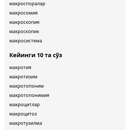
макроспоралар
макросомия
макроскопия
макроскопик
макросистема
Кейинги 10 та сўз
макротия
макротизим
макротопоним
макротопонимия
макроцитлар
макроцитоз
макротузилма