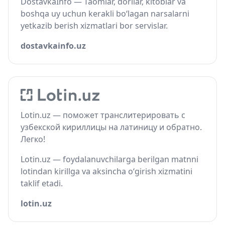
DostavkaInfo — Taomlar, dorilar, kitoblar va
boshqa uy uchun kerakli bo‘lagan narsalarni
yetkazib berish xizmatlari bor servislar.
dostavkainfo.uz
Lotin.uz — поможет транслитерировать с
узбекской кириллицы на латиницу и обратно.
Легко!
Lotin.uz — foydalanuvchilarga berilgan matnni
lotindan kirillga va aksincha o‘girish xizmatini
taklif etadi.
lotin.uz