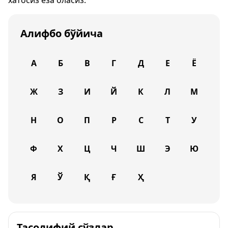
хатосиз ёза оласиз.
Алифбо бўйича
А
Б
В
Г
Д
Е
Ё
Ж
З
И
Й
К
Л
М
Н
О
П
Р
С
Т
У
Ф
Х
Ц
Ч
Ш
Э
Ю
Я
Ў
Қ
Ғ
Ҳ
Тасодифий сўзлар