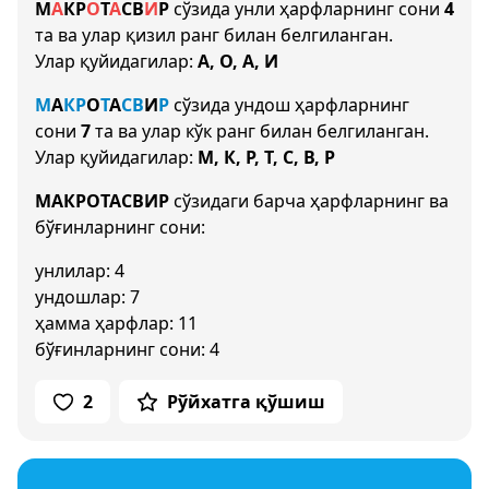
М
А
К
Р
О
Т
А
С
В
И
Р
сўзида унли ҳарфларнинг сони
4
та ва улар қизил ранг билан белгиланган.
Улар қуйидагилар:
А, О, А, И
М
А
К
Р
О
Т
А
С
В
И
Р
сўзида ундош ҳарфларнинг
сони
7
та ва улар кўк ранг билан белгиланган.
Улар қуйидагилар:
М, К, Р, Т, С, В, Р
МАКРОТАСВИР
сўзидаги барча ҳарфларнинг ва
бўғинларнинг сони:
унлилар: 4
ундошлар: 7
ҳамма ҳарфлар: 11
бўғинларнинг сони: 4
2
Рўйхатга қўшиш