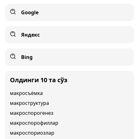
Google
Яндекс
Bing
Олдинги 10 та сўз
макросъёмка
макроструктура
макроспорогенез
макроспорофиллар
макроспориозлар