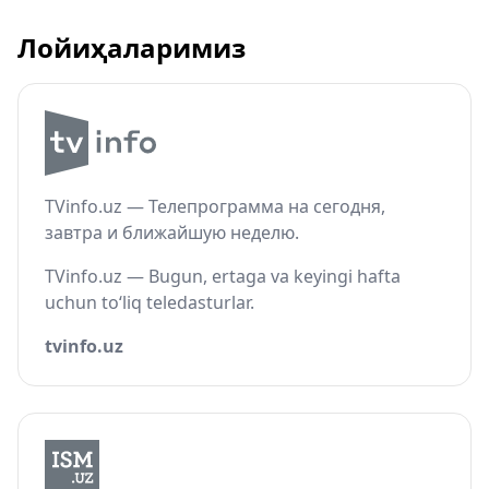
Лойиҳаларимиз
TVinfo.uz — Телепрограмма на сегодня,
завтра и ближайшую неделю.
TVinfo.uz — Bugun, ertaga va keyingi hafta
uchun to‘liq teledasturlar.
tvinfo.uz