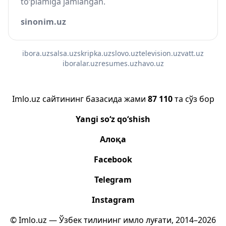
to‘plamiga jamlangan.
sinonim.uz
ibora.uz
salsa.uz
skripka.uz
slovo.uz
television.uz
vatt.uz
iboralar.uz
resumes.uz
havo.uz
Imlo.uz сайтининг базасида жами
87 110
та сўз бор
Yangi so‘z qo‘shish
Алоқа
Facebook
Telegram
Instagram
© Imlo.uz — Ўзбек тилининг имло луғати, 2014–2026