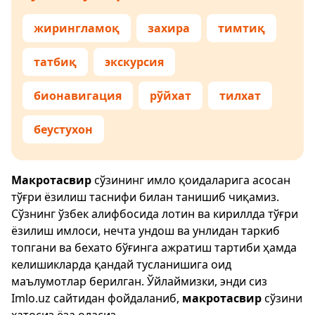
жирингламоқ
захира
тимтиқ
татбиқ
экскурсия
бионавигация
рўйхат
тилхат
беустухон
Макротасвир
сўзининг имло қоидаларига асосан
тўғри ёзилиш таснифи билан танишиб чиқамиз.
Сўзнинг ўзбек алифбосида лотин ва кириллда тўғри
ёзилиш имлоси, нечта ундош ва унлидан таркиб
топгани ва бехато бўғинга ажратиш тартиби ҳамда
келишикларда қандай тусланишига оид
маълумотлар берилган. Ўйлаймизки, энди сиз
Imlo.uz
сайтидан фойдаланиб,
макротасвир
сўзини