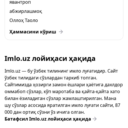
явантроп
абжирлашмоқ
Оллоҳ Таоло
Ҳаммасини кўриш
Imlo.uz лойиҳаси ҳақида
Imlo.uz — бу ўзбек тилининг имло луғатидир. Сайт
ўзбек тилидаги сўзлардан таркиб топган.
Сайтимизда ҳозирги замон ёшлари ҳаётига дахлдор
оммабоп сўзлар, кўп маротаба ва қайта-қайта хато
билан ёзиладиган сўзлар жамлаштирилган. Мана
шу сўзлар асосида яратилган имло луғати сайти, 87
000 дан ортиқ сўзни ўз ичига олган.
Батафсил Imlo.uz лойиҳаси ҳақида