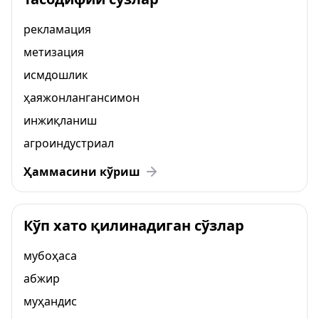
рекламация
метизация
исмдошлик
ҳаяжонлангансимон
инжиқланиш
агроиндустриал
Ҳаммасини кўриш
Кўп хато қилинадиган сўзлар
мубоҳаса
абжир
муҳандис