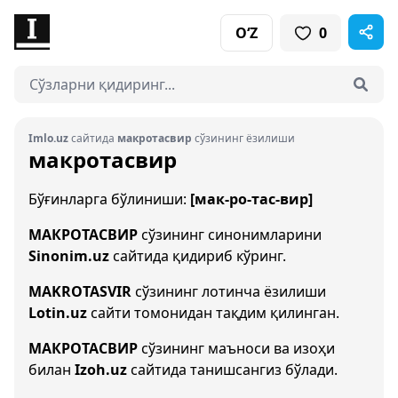
O‘Z
0
Imlo.uz
сайтида
макротасвир
сўзининг ёзилиши
макротасвир
Бўғинларга бўлиниши:
[мак-ро-тас-вир]
МАКРОТАСВИР
сўзининг синонимларини
Sinonim.uz
сайтида қидириб кўринг.
MAKROTASVIR
сўзининг лотинча ёзилиши
Lotin.uz
сайти томонидан тақдим қилинган.
МАКРОТАСВИР
сўзининг маъноси ва изоҳи
билан
Izoh.uz
сайтида танишсангиз бўлади.