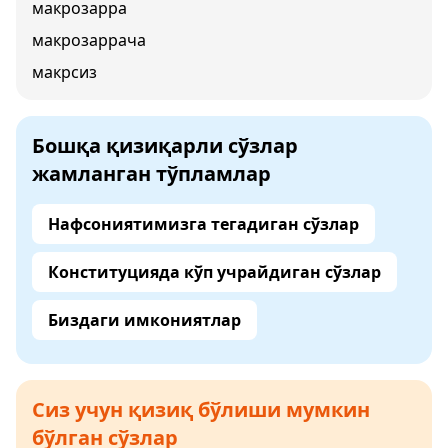
макрозарра
макрозаррача
макрсиз
Бошқа қизиқарли сўзлар
жамланган тўпламлар
Нафсониятимизга тегадиган сўзлар
Конституцияда кўп учрайдиган сўзлар
Биздаги имкониятлар
Сиз учун қизиқ бўлиши мумкин
бўлган сўзлар