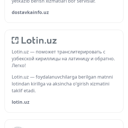
yetkazib berish xizmatlari bor servislar.
dostavkainfo.uz
Lotin.uz — поможет транслитерировать с
узбекской кириллицы на латиницу и обратно.
Легко!
Lotin.uz — foydalanuvchilarga berilgan matnni
lotindan kirillga va aksincha o‘girish xizmatini
taklif etadi.
lotin.uz