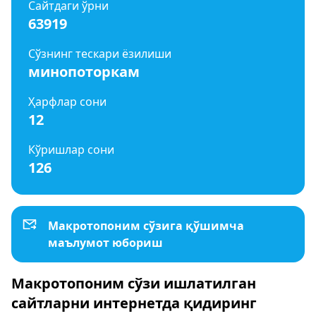
Сайтдаги ўрни
63919
Сўзнинг тескари ёзилиши
минопоторкам
Ҳарфлар сони
12
Кўришлар сони
126
Макротопоним сўзига қўшимча
маълумот юбориш
Макротопоним сўзи ишлатилган
сайтларни интернетда қидиринг