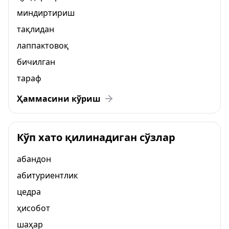
миндиртириш
тақлидан
лаппактовоқ
бичилган
тараф
Ҳаммасини кўриш
Кўп хато қилинадиган сўзлар
абандон
абитуриентлик
цедра
ҳисобот
шаҳар