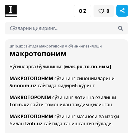
O‘Z
0
Imlo.uz
сайтида
макротопоним
сўзининг ёзилиши
макротопоним
Бўғинларга бўлиниши:
[мак-ро-то-по-ним]
МАКРОТОПОНИМ
сўзининг синонимларини
Sinonim.uz
сайтида қидириб кўринг.
MAKROTOPONIM
сўзининг лотинча ёзилиши
Lotin.uz
сайти томонидан тақдим қилинган.
МАКРОТОПОНИМ
сўзининг маъноси ва изоҳи
билан
Izoh.uz
сайтида танишсангиз бўлади.