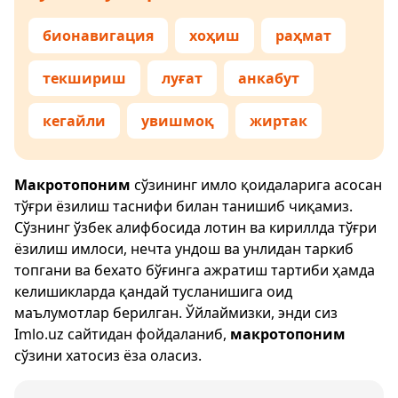
бионавигация
хоҳиш
раҳмат
текшириш
луғат
анкабут
кегайли
увишмоқ
жиртак
Макротопоним
сўзининг имло қоидаларига асосан
тўғри ёзилиш таснифи билан танишиб чиқамиз.
Сўзнинг ўзбек алифбосида лотин ва кириллда тўғри
ёзилиш имлоси, нечта ундош ва унлидан таркиб
топгани ва бехато бўғинга ажратиш тартиби ҳамда
келишикларда қандай тусланишига оид
маълумотлар берилган. Ўйлаймизки, энди сиз
Imlo.uz
сайтидан фойдаланиб,
макротопоним
сўзини хатосиз ёза оласиз.