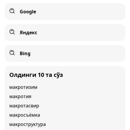
Google
Яндекс
Bing
Олдинги 10 та сўз
макротизим
макротия
макротасвир
макросъёмка
макроструктура