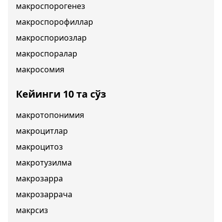
макроспорогенез
макроспорофиллар
макроспориозлар
макроспоралар
макросомия
Кейинги 10 та сўз
макротопонимия
макроцитлар
макроцитоз
макротузилма
макрозарра
макрозаррача
макрсиз