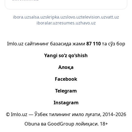
ibora.uz
salsa.uz
skripka.uz
slovo.uz
television.uz
vatt.uz
iboralar.uz
resumes.uz
havo.uz
Imlo.uz сайтининг базасида жами
87 110
та сўз бор
Yangi so‘z qo‘shish
Алоқа
Facebook
Telegram
Instagram
© Imlo.uz — Ўзбек тилининг имло луғати, 2014–2026
Obuna
ва
GoodGroup
лойиҳаси.
18+