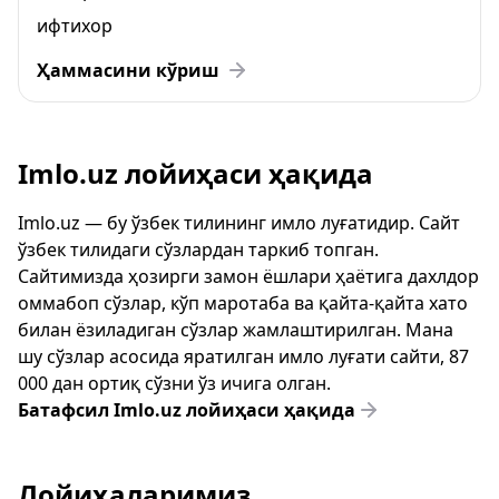
ифтихор
Ҳаммасини кўриш
Imlo.uz лойиҳаси ҳақида
Imlo.uz — бу ўзбек тилининг имло луғатидир. Сайт
ўзбек тилидаги сўзлардан таркиб топган.
Сайтимизда ҳозирги замон ёшлари ҳаётига дахлдор
оммабоп сўзлар, кўп маротаба ва қайта-қайта хато
билан ёзиладиган сўзлар жамлаштирилган. Мана
шу сўзлар асосида яратилган имло луғати сайти, 87
000 дан ортиқ сўзни ўз ичига олган.
Батафсил Imlo.uz лойиҳаси ҳақида
Лойиҳаларимиз