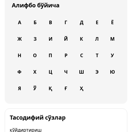
Алифбо бўйича
А
Б
В
Г
Д
Е
Ё
Ж
З
И
Й
К
Л
М
Н
О
П
Р
С
Т
У
Ф
Х
Ц
Ч
Ш
Э
Ю
Я
Ў
Қ
Ғ
Ҳ
Тасодифий сўзлар
қўйдиртириш