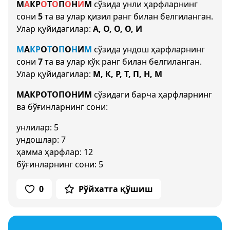
М
А
К
Р
О
Т
О
П
О
Н
И
М
сўзида унли ҳарфларнинг
сони
5
та ва улар қизил ранг билан белгиланган.
Улар қуйидагилар:
А, О, О, О, И
М
А
К
Р
О
Т
О
П
О
Н
И
М
сўзида ундош ҳарфларнинг
сони
7
та ва улар кўк ранг билан белгиланган.
Улар қуйидагилар:
М, К, Р, Т, П, Н, М
МАКРОТОПОНИМ
сўзидаги барча ҳарфларнинг
ва бўғинларнинг сони:
унлилар: 5
ундошлар: 7
ҳамма ҳарфлар: 12
бўғинларнинг сони: 5
0
Рўйхатга қўшиш