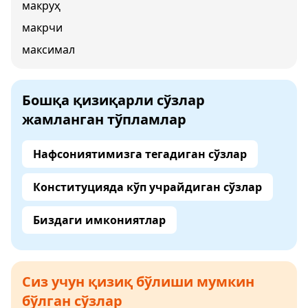
макруҳ
макрчи
максимал
Бошқа қизиқарли сўзлар
жамланган тўпламлар
Нафсониятимизга тегадиган сўзлар
Конституцияда кўп учрайдиган сўзлар
Биздаги имкониятлар
Сиз учун қизиқ бўлиши мумкин
бўлган сўзлар