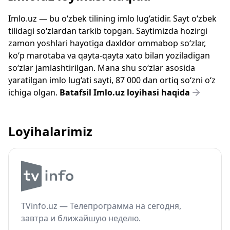
Imlo.uz — bu o‘zbek tilining imlo lug‘atidir. Sayt o‘zbek
tilidagi so‘zlardan tarkib topgan. Saytimizda hozirgi
zamon yoshlari hayotiga daxldor ommabop so‘zlar,
ko‘p marotaba va qayta-qayta xato bilan yoziladigan
so‘zlar jamlashtirilgan. Mana shu so‘zlar asosida
yaratilgan imlo lug‘ati sayti, 87 000 dan ortiq so‘zni o‘z
ichiga olgan.
Batafsil Imlo.uz loyihasi haqida
Loyihalarimiz
TVinfo.uz — Телепрограмма на сегодня,
завтра и ближайшую неделю.