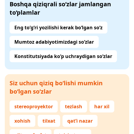
Boshqa qiziqrali so‘zlar jamlangan
to‘plamlar
Eng to‘g‘ri yozilishi kerak bo‘lgan so‘z
Mumtoz adabiyotimizdagi so‘zlar
Konstitutsiyada ko‘p uchraydigan so‘zlar
Siz uchun qiziq bo‘lishi mumkin
bo‘lgan so‘zlar
stereoproyektor
tezlash
har xil
xohish
tilxat
qat’i nazar