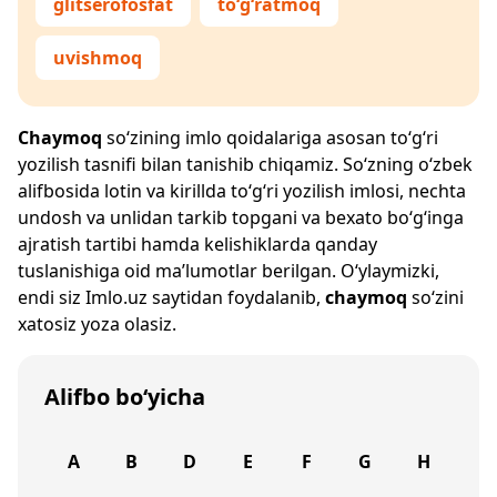
glitserofosfat
to‘g‘ratmoq
uvishmoq
Chaymoq
so‘zining imlo qoidalariga asosan to‘g‘ri
yozilish tasnifi bilan tanishib chiqamiz. So‘zning o‘zbek
alifbosida lotin va kirillda to‘g‘ri yozilish imlosi, nechta
undosh va unlidan tarkib topgani va bexato bo‘g‘inga
ajratish tartibi hamda kelishiklarda qanday
tuslanishiga oid ma’lumotlar berilgan. O‘ylaymizki,
endi siz
Imlo.uz
saytidan foydalanib,
chaymoq
so‘zini
xatosiz yoza olasiz.
Alifbo bo‘yicha
A
B
D
E
F
G
H