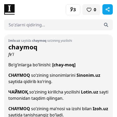
ЎЗ
0
Imlo.uz
saytida
chaymoq
so‘zining yozilishi
chaymoq
fe'l
Bo‘g‘inlarga bo‘linishi:
[chay-moq]
CHAYMOQ
so‘zining sinonimlarini
Sinonim.uz
saytida qidirib ko‘ring.
ЧАЙМОҚ
so‘zining kirillcha yozilishi
Lotin.uz
sayti
tomonidan taqdim qilingan.
CHAYMOQ
so‘zining ma’nosi va izohi bilan
Izoh.uz
saytida tanishsangiz bo‘ladi.