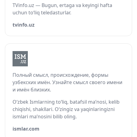
TVinfo.uz — Bugun, ertaga va keyingi hafta
uchun to‘liq teledasturlar.
tvinfo.uz
Полный смысл, происхождение, формы
узбекских имён. Узнайте смысл своего имени
и имён близких.
O‘zbek Ismlarning to‘liq, batafsil ma’nosi, kelib
chiqishi, shakllari. O‘zingiz va yaqinlaringizni
ismlari ma’nosini bilib oling.
ismlar.com