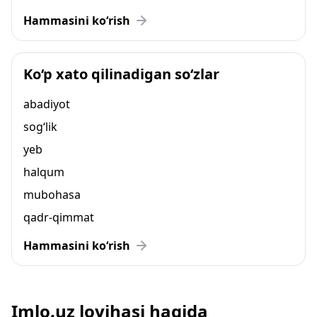
Hammasini ko‘rish
Ko‘p xato qilinadigan so‘zlar
abadiyot
sog‘lik
yeb
halqum
mubohasa
qadr-qimmat
Hammasini ko‘rish
Imlo.uz loyihasi haqida