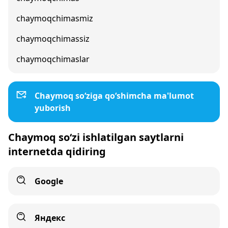
chaymoqchimasmiz
chaymoqchimassiz
chaymoqchimaslar
Chaymoq so‘ziga qo‘shimcha ma'lumot
yuborish
Chaymoq so‘zi ishlatilgan saytlarni
internetda qidiring
Google
Яндекс