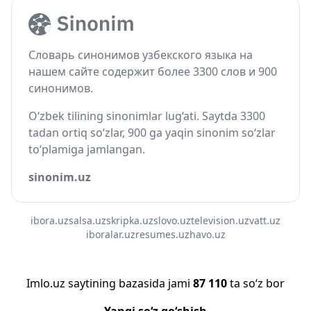
Словарь синонимов узбекского языка на
нашем сайте содержит более 3300 слов и 900
синонимов.
O‘zbek tilining sinonimlar lug‘ati. Saytda 3300
tadan ortiq so‘zlar, 900 ga yaqin sinonim so‘zlar
to‘plamiga jamlangan.
sinonim.uz
ibora.uz
salsa.uz
skripka.uz
slovo.uz
television.uz
vatt.uz
iboralar.uz
resumes.uz
havo.uz
Imlo.uz saytining bazasida jami
87 110
ta so‘z bor
Yangi so‘z qo‘shish