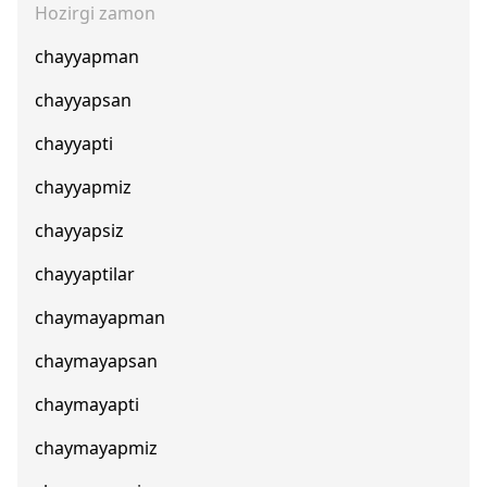
Hozirgi zamon
chayyapman
chayyapsan
chayyapti
chayyapmiz
chayyapsiz
chayyaptilar
chaymayapman
chaymayapsan
chaymayapti
chaymayapmiz