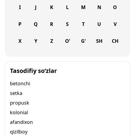
I
J
K
L
M
N
O
P
Q
R
S
T
U
V
X
Y
Z
O‘
G‘
SH
CH
Tasodifiy so‘zlar
betonchi
setka
propusk
kolonial
afandixon
qizilboy