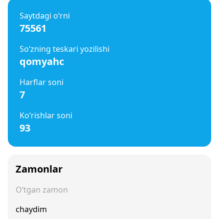
Saytdagi o‘rni
75561
So‘zning teskari yozilishi
qomyahc
Harflar soni
7
Ko‘rishlar soni
93
Zamonlar
O‘tgan zamon
chaydim