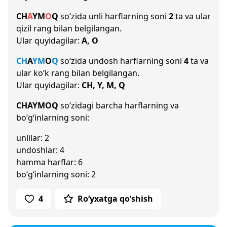
CH
A
Y
M
O
Q
so‘zida unli harflarning soni
2
ta va ular
qizil rang bilan belgilangan.
Ular quyidagilar:
A, O
CH
A
Y
M
O
Q
so‘zida undosh harflarning soni
4
ta va
ular ko‘k rang bilan belgilangan.
Ular quyidagilar:
CH, Y, M, Q
CHAYMOQ
so‘zidagi barcha harflarning va
bo‘g‘inlarning soni:
unlilar: 2
undoshlar: 4
hamma harflar: 6
bo‘g‘inlarning soni: 2
4
Ro‘yxatga qo‘shish