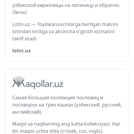
узбекской кириллицы на латиницу и обратно.
Легко!
Lotin.uz — foydalanuvchilarga berilgan matnni
lotindan kirillga va aksincha o‘girish xizmatini
taklif etadi.
lotin.uz
Самая большая коллекция пословиц и
поговорок на трёх языках (узбекский, русский,
английский).
Maqol va naqllarning eng katta kolleksiyasi. Har
bir maqol uchta tilda (o‘zbek, rus, ingliz).